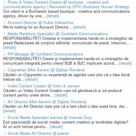
Photo & Video Content Creator @ boutique - creative and
communications agency | Recruited by EPIC Business Human Strategy
Our client is a Bucharest based boutique - creative and communications
agency, driven by one...
[detalii]
Account Director @ Kubis Interactive
We’re looking for an Account Director...
[detalii]
Media Relations Specialist @ Confident Communications
RESPONSABILITĂȚI Crearea și implementarea hands-on a strategiilor de
presă Redactarea de conținut editorial: comunicate de presă, interviuri,...
[detalii]
PR Manager @ Confident Communications
RESPONSABILITĂȚI Creare și implementare hands-on a strategiilor de
comunicare integrată pentru clienți B2B & B2C Implicare activă...
[detalii]
Copywriter (Mid–Senior) @ Digitas România
Căutăm un Copywriter cu experiență de agenție care știe că o idee bună
trebuie să...
[detalii]
Video Content Creator @ Cohn & Jansen
Căutăm un Video Content Creator care să gândească și să producă
content pentru unele dintre...
[detalii]
Art Director (Mid–Senior) @ Digitas România
Căutăm un Art Director care știe că e tare când o idee arată bine, dar...
[detalii]
Social Media Specialist wanted @ Internet Corp
Ești pasionat(ă) de social media, content creation și tendințele digitale?
Ai un ochi format pentru...
[detalii]
Social Media Art Director @ pastel