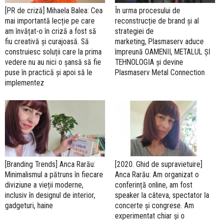
[PR de criză] Mihaela Balea: Cea
În urma procesului de
mai importantă lecție pe care
reconstrucție de brand și al
am învățat-o în criză a fost să
strategiei de
fiu creativă și curajoasă. Să
marketing, Plasmaserv aduce
construiesc soluții care la prima
împreună OAMENII, METALUL ȘI
vedere nu au nici o șansă să fie
TEHNOLOGIA și devine
puse în practică și apoi să le
Plasmaserv Metal Connection
implementez
[Branding Trends] Anca Rarău:
[2020. Ghid de supravietuire]
Minimalismul a pătruns în fiecare
Anca Rarău: Am organizat o
diviziune a vieții moderne,
conferință online, am fost
inclusiv în designul de interior,
speaker la câteva, spectator la
gadgeturi, haine
concerte și congrese. Am
experimentat chiar și o