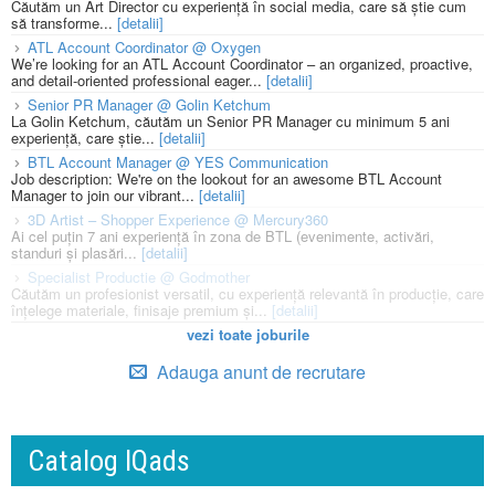
Căutăm un Art Director cu experiență în social media, care să știe cum
să transforme...
[detalii]
ATL Account Coordinator @ Oxygen
We’re looking for an ATL Account Coordinator – an organized, proactive,
and detail-oriented professional eager...
[detalii]
Senior PR Manager @ Golin Ketchum
La Golin Ketchum, căutăm un Senior PR Manager cu minimum 5 ani
experiență, care știe...
[detalii]
BTL Account Manager @ YES Communication
Job description: We're on the lookout for an awesome BTL Account
Manager to join our vibrant...
[detalii]
3D Artist – Shopper Experience @ Mercury360
Ai cel puțin 7 ani experiență în zona de BTL (evenimente, activări,
standuri și plasări...
[detalii]
Specialist Productie @ Godmother
Căutăm un profesionist versatil, cu experiență relevantă în producție, care
înțelege materiale, finisaje premium și...
[detalii]
vezi toate joburile
Adauga anunt de recrutare
Catalog IQads