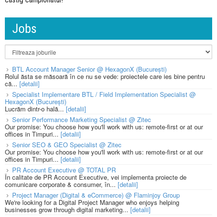
Jobs
BTL Account Manager Senior @ HexagonX (București)
Rolul ăsta se măsoară în ce nu se vede: proiectele care ies bine pentru
că...
[detalii]
Specialist Implementare BTL / Field Implementation Specialist @
HexagonX (București)
Lucrăm dintr-o hală...
[detalii]
Senior Performance Marketing Specialist @ Zitec
Our promise: You choose how you'll work with us: remote-first or at our
offices in Timpuri...
[detalii]
Senior SEO & GEO Specialist @ Zitec
Our promise: You choose how you'll work with us: remote-first or at our
offices in Timpuri...
[detalii]
PR Account Executive @ TOTAL PR
În calitate de PR Account Executive, vei implementa proiecte de
comunicare corporate & consumer, în...
[detalii]
Project Manager (Digital & eCommerce) @ Flaminjoy Group
We're looking for a Digital Project Manager who enjoys helping
businesses grow through digital marketing...
[detalii]