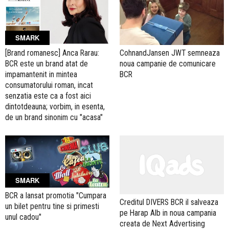
SMARK
[Brand romanesc] Anca Rarau:
CohnandJansen JWT semneaza
BCR este un brand atat de
noua campanie de comunicare
impamantenit in mintea
BCR
consumatorului roman, incat
senzatia este ca a fost aici
dintotdeauna; vorbim, in esenta,
de un brand sinonim cu "acasa"
SMARK
BCR a lansat promotia "Cumpara
Creditul DIVERS BCR il salveaza
un bilet pentru tine si primesti
pe Harap Alb in noua campania
unul cadou"
creata de Next Advertising