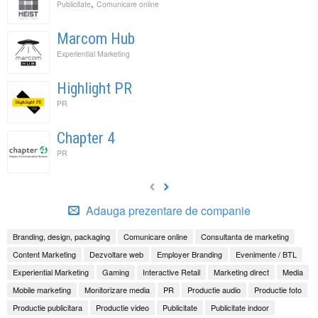
,
Publicitate
Comunicare online
Marcom Hub
Experiential Marketing
Highlight PR
PR
Chapter 4
PR
Adauga prezentare de companie
Branding, design, packaging
Comunicare online
Consultanta de marketing
Content Marketing
Dezvoltare web
Employer Branding
Evenimente / BTL
Experiential Marketing
Gaming
Interactive Retail
Marketing direct
Media
Mobile marketing
Monitorizare media
PR
Productie audio
Productie foto
Productie publicitara
Productie video
Publicitate
Publicitate indoor