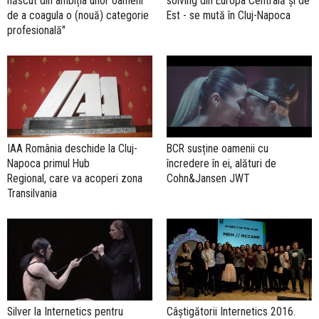
născut din ambiția unor oameni
solving din Europa Centrală și de
de a coagula o (nouă) categorie
Est - se mută în Cluj-Napoca
profesională"
IAA România deschide la Cluj-
BCR susține oamenii cu
Napoca primul Hub
încredere în ei, alături de
Regional, care va acoperi zona
Cohn&Jansen JWT
Transilvania
Silver la Internetics pentru
Câștigătorii Internetics 2016.