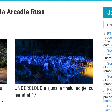
 la
Arcadie Rusu
J
BT
(Bucu
Rolul
care 
Spe
Speci
Lucră
Sen
Our p
remote
Se
Our p
remote
du
UNDERCLOUD a ajuns la finalul ediției cu
PR
În ca
u
numărul 17
proie
[detali
ie
Pro
Flami