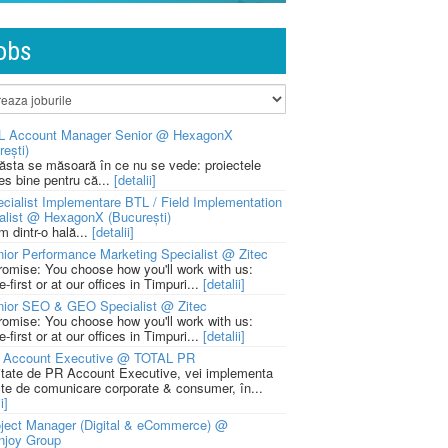
obs
L Account Manager Senior @ HexagonX
rești)
 ăsta se măsoară în ce nu se vede: proiectele
ies bine pentru că...
[detalii]
cialist Implementare BTL / Field Implementation
alist @ HexagonX (București)
m dintr-o hală...
[detalii]
ior Performance Marketing Specialist @ Zitec
romise: You choose how you'll work with us:
-first or at our offices in Timpuri...
[detalii]
nior SEO & GEO Specialist @ Zitec
romise: You choose how you'll work with us:
-first or at our offices in Timpuri...
[detalii]
 Account Executive @ TOTAL PR
litate de PR Account Executive, vei implementa
cte de comunicare corporate & consumer, în...
i]
ject Manager (Digital & eCommerce) @
njoy Group