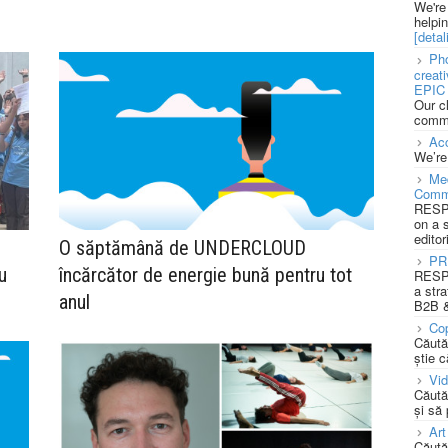
We're
helpi
[detali
Pho
creat
EPIC 
Our c
commu
Acc
We’re
Med
Comm
RESPO
on a 
editor
O săptămână de UNDERCLOUD
PR
u
încărcător de energie bună pentru tot
RESPO
a stra
anul
B2B &
Cop
Căută
știe c
Vi
Căută
și să
Art
Căută