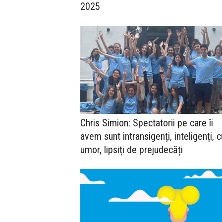
2025
Chris Simion: Spectatorii pe care îi
avem sunt intransigenți, inteligenți, c
umor, lipsiți de prejudecăți