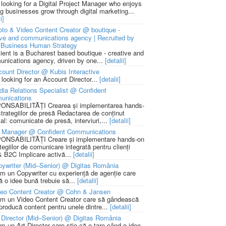
 looking for a Digital Project Manager who enjoys
ng businesses grow through digital marketing...
i]
to & Video Content Creator @ boutique -
ive and communications agency | Recruited by
Business Human Strategy
lient is a Bucharest based boutique - creative and
nications agency, driven by one...
[detalii]
ount Director @ Kubis Interactive
 looking for an Account Director...
[detalii]
ia Relations Specialist @ Confident
unications
NSABILITĂȚI Crearea și implementarea hands-
strategiilor de presă Redactarea de conținut
ial: comunicate de presă, interviuri,...
[detalii]
 Manager @ Confident Communications
NSABILITĂȚI Creare și implementare hands-on
tegiilor de comunicare integrată pentru clienți
 B2C Implicare activă...
[detalii]
ywriter (Mid–Senior) @ Digitas România
m un Copywriter cu experiență de agenție care
ă o idee bună trebuie să...
[detalii]
deo Content Creator @ Cohn & Jansen
m un Video Content Creator care să gândească
 producă content pentru unele dintre...
[detalii]
 Director (Mid–Senior) @ Digitas România
m un Art Director care știe că e tare când o idee