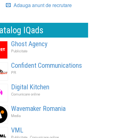
Adauga anunt de recrutare
atalog IQads
Ghost Agency
Publicitate
Confident Communications
PR
Digital Kitchen
Comunicare online
Wavemaker Romania
Media
VML
,
,
Publicitate
Comunicare online