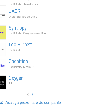
Publicitate internationala
UACR
Organizatii profesionale
Syntropy
,
Publicitate
Comunicare online
Leo Burnett
Publicitate
Cognition
,
,
Publicitate
Media
PR
Oxygen
PR
Adauga prezentare de companie