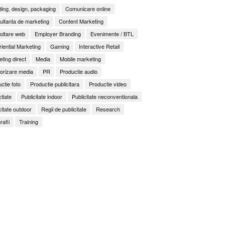
ing, design, packaging
Comunicare online
ltanta de marketing
Content Marketing
oltare web
Employer Branding
Evenimente / BTL
iential Marketing
Gaming
Interactive Retail
ting direct
Media
Mobile marketing
orizare media
PR
Productie audio
ctie foto
Productie publicitara
Productie video
citate
Publicitate indoor
Publicitate neconventionala
citate outdoor
Regii de publicitate
Research
rafii
Training