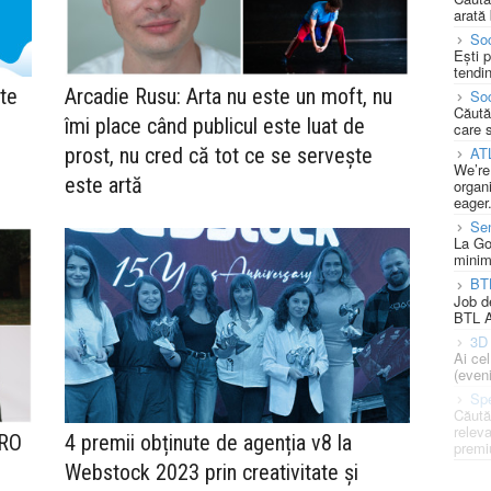
arată 
Soc
Ești 
tendin
te
Arcadie Rusu: Arta nu este un moft, nu
Soc
Căută
îmi place când publicul este luat de
care 
prost, nu cred că tot ce se servește
AT
We’re
este artă
organi
eager
Se
La Go
minim
BT
Job d
BTL A
3D 
Ai ce
(eveni
Spe
Căută
releva
*RO
4 premii obținute de agenția v8 la
premi
Webstock 2023 prin creativitate și