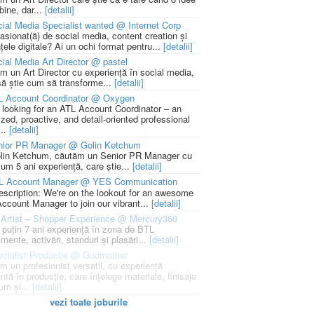
bine, dar...
[detalii]
ial Media Specialist wanted @ Internet Corp
pasionat(ă) de social media, content creation și
țele digitale? Ai un ochi format pentru...
[detalii]
ial Media Art Director @ pastel
m un Art Director cu experiență în social media,
să știe cum să transforme...
[detalii]
L Account Coordinator @ Oxygen
 looking for an ATL Account Coordinator – an
zed, proactive, and detail-oriented professional
...
[detalii]
nior PR Manager @ Golin Ketchum
lin Ketchum, căutăm un Senior PR Manager cu
um 5 ani experiență, care știe...
[detalii]
L Account Manager @ YES Communication
escription: We're on the lookout for an awesome
ccount Manager to join our vibrant...
[detalii]
Artist – Shopper Experience @ Mercury360
l puțin 7 ani experiență în zona de BTL
mente, activări, standuri și plasări...
[detalii]
cialist Productie @ Godmother
m un profesionist versatil, cu experiență
ntă în producție, care înțelege materiale, finisaje
um și...
[detalii]
vezi toate joburile