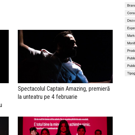
Brand
Consu
Dezv
Exper
Marke
Monit
Produ
Publi
Publi
Tipog
Spectacolul Captain Amazing, premieră
la unteatru pe 4 februarie
u