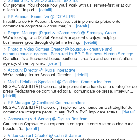
Senior SEO & GEO Specialist @ Zitec
Our promise: You choose how you'll work with us: remote-first or at our
offices in Timpuri...
[detalii]
PR Account Executive @ TOTAL PR
În calitate de PR Account Executive, vei implementa proiecte de
comunicare corporate & consumer, în...
[detalii]
Project Manager (Digital & eCommerce) @ Flaminjoy Group
We're looking for a Digital Project Manager who enjoys helping
businesses grow through digital marketing...
[detalii]
Photo & Video Content Creator @ boutique - creative and
communications agency | Recruited by EPIC Business Human Strategy
Our client is a Bucharest based boutique - creative and communications
agency, driven by one...
[detalii]
Account Director @ Kubis Interactive
We’re looking for an Account Director...
[detalii]
Media Relations Specialist @ Confident Communications
RESPONSABILITĂȚI Crearea și implementarea hands-on a strategiilor de
presă Redactarea de conținut editorial: comunicate de presă, interviuri,...
[detalii]
PR Manager @ Confident Communications
RESPONSABILITĂȚI Creare și implementare hands-on a strategiilor de
comunicare integrată pentru clienți B2B & B2C Implicare activă...
[detalii]
Copywriter (Mid–Senior) @ Digitas România
Căutăm un Copywriter cu experiență de agenție care știe că o idee bună
trebuie să...
[detalii]
Video Content Creator @ Cohn & Jansen
Căutăm un Video Content Creator care să gândească și să producă