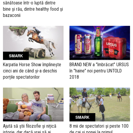
sănătoase într-o luptă dintre
bine și rău, dintre healthy food și
bazaconii
SMARK
Karpatia Horse Show împlinește
BRAND NEW a "îmbrăcat" URSUS
cinci ani de când și-a deschis
în "haine" noi pentru UNTOLD
porțile spectatorilor
2018
SMARK
Ajută să știi filozofie și nițică
8 mii de spectatori și peste 100
istorie, dar dacă vrei să ai
de cai și ponei la primul