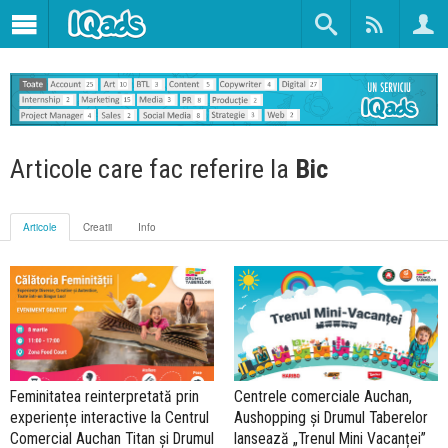
Articole care fac referire la
Bic
Articole
Creatii
Info
Feminitatea reinterpretată prin
Centrele comerciale Auchan,
experiențe interactive la Centrul
Aushopping și Drumul Taberelor
Comercial Auchan Titan și Drumul
lansează „Trenul Mini Vacanței”