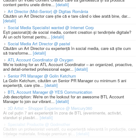
content pentru unele dintre...
[detalii]
Art Director (Mid–Senior) @ Digitas România
Căutăm un Art Director care știe că e tare când o idee arată bine, dar...
[detalii]
Social Media Specialist wanted @ Internet Corp
Ești pasionat(ă) de social media, content creation și tendințele digitale?
Ai un ochi format pentru...
[detalii]
Social Media Art Director @ pastel
Căutăm un Art Director cu experiență în social media, care să știe cum
să transforme...
[detalii]
ATL Account Coordinator @ Oxygen
We’re looking for an ATL Account Coordinator – an organized, proactive,
and detail-oriented professional eager...
[detalii]
Senior PR Manager @ Golin Ketchum
La Golin Ketchum, căutăm un Senior PR Manager cu minimum 5 ani
experiență, care știe...
[detalii]
BTL Account Manager @ YES Communication
Job description: We're on the lookout for an awesome BTL Account
Manager to join our vibrant...
[detalii]
3D Artist – Shopper Experience @ Mercury360
Ai cel puțin 7 ani experiență în zona de BTL (evenimente, activări,
standuri și plasări...
[detalii]
Specialist Productie @ Godmother
Căutăm un profesionist versatil, cu experiență relevantă în producție, care
înțelege materiale, finisaje premium și...
[detalii]