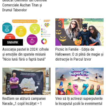
dedicat clientelor din Centrele
Comerciale Auchan Titan și
Drumul Taberelor
SMARK
Asociația pastel în 2024: cifrele
Picnic în Familie - Ediția de
și emoțiile din spatele misiunii
Halloween: O zi plină de magie și
“Nicio lună fără o faptă bună”
distracție în Parcul Izvor
RedSem se alătură campaniei
Vino să îți activezi superputerile
Narada „1 copil încălțat = 1
la începutul școlii la evenimentul