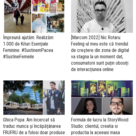
Împreună ajutăm. Realizăm
[Marcom 2022] Nic Rotaru:
1.000 de Kituri Esențiale
Feeling-ul meu este că trendul
Feminine. #SustinemPacea
de creștere din zona de digital
#SustineFemeile
va stagna la un moment dat,
consumatorii sunt puțin obosiți
de interacțiunea online
Formula de lucru la StoryWood
Ghica Popa: Am încercat să
Studio: clientul, creatia si
traduc munca și încăpățânarea
productia la aceeasi masa
FRUFRU de a folosi doar produse