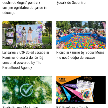
destin dezlegat” pentru a
Școala de SuperEroi
susține egalitatea de șanse în
educație
Lansarea BIC® Soleil Escape în
Picnic în Familie by Social Moms
România: O seară de răsfăț
– o nouă ediție de succes
senzorial powered by The
Parenthood Agency
Studiu Reveal Marketing
BIC România şi Touch