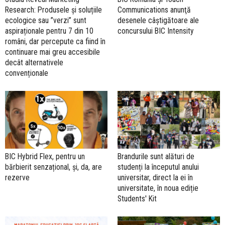
Research: Produsele și soluțiile
Communications anunţă
ecologice sau ”verzi” sunt
desenele câştigătoare ale
aspiraționale pentru 7 din 10
concursului BIC Intensity
români, dar percepute ca fiind în
continuare mai greu accesibile
decât alternativele
convenționale
BIC Hybrid Flex, pentru un
Brandurile sunt alături de
bărbierit senzațional, și, da, are
studenți la începutul anului
rezerve
universitar, direct la ei în
universitate, în noua ediție
Students' Kit