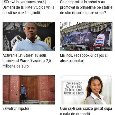
[#GrowUp, versiunea reală]
Ce companii si branduri s-au
Oamenii de la T-Me Studios vin la
promovat in primetime pe statiile
noi să se uite în oglindă
de stiri in lunile aprilie si mai?
Activarile „In Store” au adus
Mai nou, Facebook-ul da jos si
businessul Wave Division la 2,5
afise publicitare
milioane de euro
Salvati un hipster!
Cum sa-ti ceri scuze gresit dupa
o gafa de proportii