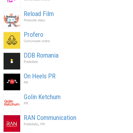
Reload Film
Productie video
Profero
Comunicare online
DDB Romania
Publicitate
On Heels PR
PR
Golin Ketchum
PR
RAN Communication
,
Publicitate
PR