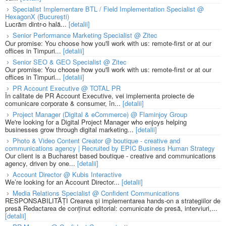
Specialist Implementare BTL / Field Implementation Specialist @
HexagonX (București)
Lucrăm dintr-o hală...
[detalii]
Senior Performance Marketing Specialist @ Zitec
Our promise: You choose how you'll work with us: remote-first or at our
offices in Timpuri...
[detalii]
Senior SEO & GEO Specialist @ Zitec
Our promise: You choose how you'll work with us: remote-first or at our
offices in Timpuri...
[detalii]
PR Account Executive @ TOTAL PR
În calitate de PR Account Executive, vei implementa proiecte de
comunicare corporate & consumer, în...
[detalii]
Project Manager (Digital & eCommerce) @ Flaminjoy Group
We're looking for a Digital Project Manager who enjoys helping
businesses grow through digital marketing...
[detalii]
Photo & Video Content Creator @ boutique - creative and
communications agency | Recruited by EPIC Business Human Strategy
Our client is a Bucharest based boutique - creative and communications
agency, driven by one...
[detalii]
Account Director @ Kubis Interactive
We’re looking for an Account Director...
[detalii]
Media Relations Specialist @ Confident Communications
RESPONSABILITĂȚI Crearea și implementarea hands-on a strategiilor de
presă Redactarea de conținut editorial: comunicate de presă, interviuri,...
[detalii]