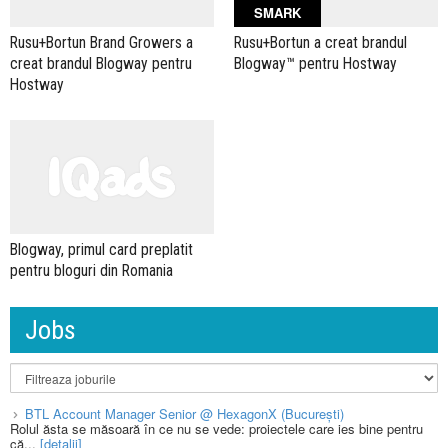
SMARK
Rusu+Bortun Brand Growers a
Rusu+Bortun a creat brandul
creat brandul Blogway pentru
Blogway™ pentru Hostway
Hostway
Blogway, primul card preplatit
pentru bloguri din Romania
Jobs
BTL Account Manager Senior @ HexagonX (București)
Rolul ăsta se măsoară în ce nu se vede: proiectele care ies bine pentru
că...
[detalii]