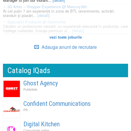
Manager to join our vibrant...
[detalii]
3D Artist – Shopper Experience @ Mercury360
Ai cel puțin 7 ani experiență în zona de BTL (evenimente, activări,
standuri și plasări...
[detalii]
Specialist Productie @ Godmother
Căutăm un profesionist versatil, cu experiență relevantă în producție, care
înțelege materiale, finisaje premium și...
[detalii]
vezi toate joburile
Adauga anunt de recrutare
Catalog IQads
Ghost Agency
Publicitate
Confident Communications
PR
Digital Kitchen
Comunicare online