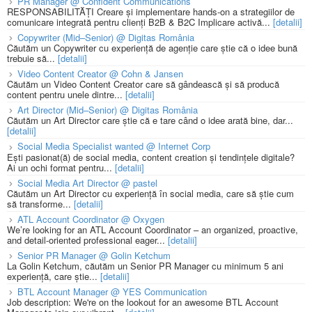
PR Manager @ Confident Communications
RESPONSABILITĂȚI Creare și implementare hands-on a strategiilor de
comunicare integrată pentru clienți B2B & B2C Implicare activă...
[detalii]
Copywriter (Mid–Senior) @ Digitas România
Căutăm un Copywriter cu experiență de agenție care știe că o idee bună
trebuie să...
[detalii]
Video Content Creator @ Cohn & Jansen
Căutăm un Video Content Creator care să gândească și să producă
content pentru unele dintre...
[detalii]
Art Director (Mid–Senior) @ Digitas România
Căutăm un Art Director care știe că e tare când o idee arată bine, dar...
[detalii]
Social Media Specialist wanted @ Internet Corp
Ești pasionat(ă) de social media, content creation și tendințele digitale?
Ai un ochi format pentru...
[detalii]
Social Media Art Director @ pastel
Căutăm un Art Director cu experiență în social media, care să știe cum
să transforme...
[detalii]
ATL Account Coordinator @ Oxygen
We’re looking for an ATL Account Coordinator – an organized, proactive,
and detail-oriented professional eager...
[detalii]
Senior PR Manager @ Golin Ketchum
La Golin Ketchum, căutăm un Senior PR Manager cu minimum 5 ani
experiență, care știe...
[detalii]
BTL Account Manager @ YES Communication
Job description: We're on the lookout for an awesome BTL Account