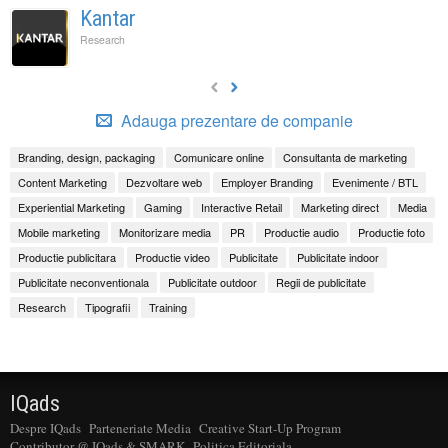
Kantar
Research
Adauga prezentare de companie
Branding, design, packaging
Comunicare online
Consultanta de marketing
Content Marketing
Dezvoltare web
Employer Branding
Evenimente / BTL
Experiential Marketing
Gaming
Interactive Retail
Marketing direct
Media
Mobile marketing
Monitorizare media
PR
Productie audio
Productie foto
Productie publicitara
Productie video
Publicitate
Publicitate indoor
Publicitate neconventionala
Publicitate outdoor
Regii de publicitate
Research
Tipografii
Training
IQads
Despre IQads
Parteneriate Media
Creative Start-Up Program
Contributor @ IQads & SMARK
Politica Editoriala