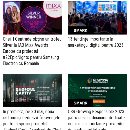
SMARK
Cheil | Centrade obține un trofeu
13 tendințe importante în
Silver la IAB Mixx Awards
marketingul digital pentru 2023
Europe cu proiectul
#22EpicNights pentru Samsung
Electronics România
SMARK
În premieră, pe 30 mai, două
CSR Growing Responsible 2023
radiouri își cedează frecvențele
patru sesiuni dinamice dedicate
pentru a sprijini proiectul
celor mai importante provocări
„Radioul Captiv” realizat de Cheil
de sustenabilitate ale