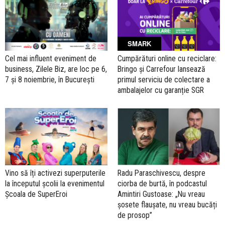
SMARK
Cel mai influent eveniment de
Cumpărături online cu reciclare:
business, Zilele Biz, are loc pe 6,
Bringo și Carrefour lansează
7 și 8 noiembrie, în București
primul serviciu de colectare a
ambalajelor cu garanție SGR
Vino să îți activezi superputerile
Radu Paraschivescu, despre
la începutul școlii la evenimentul
ciorba de burtă, în podcastul
Școala de SuperEroi
Amintiri Gustoase: „Nu vreau
șosete flaușate, nu vreau bucăți
de prosop”