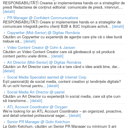
RESPONSABILITĂȚI Crearea și implementarea hands-on a strategiilor de
presă Redactarea de conținut editorial: comunicate de presă, interviuri,...
[detalii]
PR Manager @ Confident Communications
RESPONSABILITĂȚI Creare și implementare hands-on a strategiilor de
comunicare integrată pentru clienți B2B & B2C Implicare activă...
[detalii]
Copywriter (Mid–Senior) @ Digitas România
Căutăm un Copywriter cu experiență de agenție care știe că o idee bună
trebuie să...
[detalii]
Video Content Creator @ Cohn & Jansen
Căutăm un Video Content Creator care să gândească și să producă
content pentru unele dintre...
[detalii]
Art Director (Mid–Senior) @ Digitas România
Căutăm un Art Director care știe că e tare când o idee arată bine, dar...
[detalii]
Social Media Specialist wanted @ Internet Corp
Ești pasionat(ă) de social media, content creation și tendințele digitale?
Ai un ochi format pentru...
[detalii]
Social Media Art Director @ pastel
Căutăm un Art Director cu experiență în social media, care să știe cum
să transforme...
[detalii]
ATL Account Coordinator @ Oxygen
We’re looking for an ATL Account Coordinator – an organized, proactive,
and detail-oriented professional eager...
[detalii]
Senior PR Manager @ Golin Ketchum
La Golin Ketchum, căutăm un Senior PR Manager cu minimum 5 ani