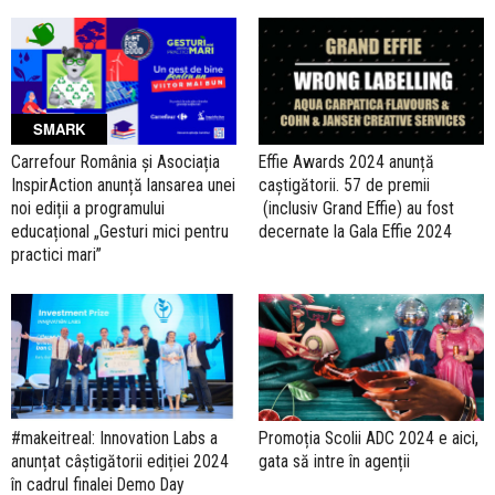
SMARK
Carrefour România și Asociația
Effie Awards 2024 anunță
InspirAction anunță lansarea unei
caștigătorii. 57 de premii
noi ediții a programului
(inclusiv Grand Effie) au fost
educațional „Gesturi mici pentru
decernate la Gala Effie 2024
practici mari”
#makeitreal: Innovation Labs a
Promoția Scolii ADC 2024 e aici,
anunțat câștigătorii ediției 2024
gata să intre în agenții
în cadrul finalei Demo Day