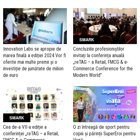
SMARK
Innovation Labs se apropie de
Concluziile profesioniștilor
marea finală a ediției 2024.Vor fi
invitați la conferința anuală
oferite mai multe premii și o
„reTAG – a Retail, FMCG & e-
investiție de jumătate de milion
Commerce Conference for the
de euro
Modern World”
SMARK
Cea de-a VII-a ediție a
O zi întreagă de sport pentru
conferinței „reTAG – a Retail,
copiii și părinții SuperEroi pentru