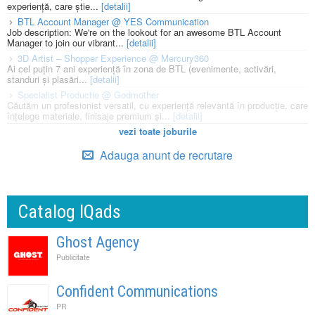
experiență, care știe...
[detalii]
BTL Account Manager @ YES Communication
Job description: We're on the lookout for an awesome BTL Account
Manager to join our vibrant...
[detalii]
3D Artist – Shopper Experience @ Mercury360
Ai cel puțin 7 ani experiență în zona de BTL (evenimente, activări,
standuri și plasări...
[detalii]
Specialist Productie @ Godmother
Căutăm un profesionist versatil, cu experiență relevantă în producție, care
înțelege materiale, finisaje premium și...
[detalii]
vezi toate joburile
Adauga anunt de recrutare
Catalog IQads
Ghost Agency
Publicitate
Confident Communications
PR