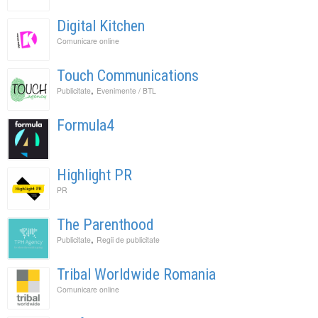
Digital Kitchen
Comunicare online
Touch Communications
,
Publicitate
Evenimente / BTL
Formula4
Highlight PR
PR
The Parenthood
,
Publicitate
Regii de publicitate
Tribal Worldwide Romania
Comunicare online