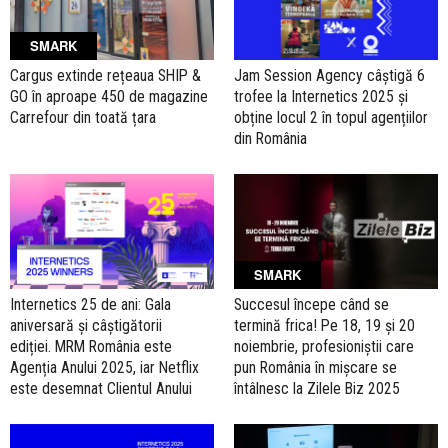
SMARK
Cargus extinde rețeaua SHIP &
Jam Session Agency câștigă 6
GO în aproape 450 de magazine
trofee la Internetics 2025 și
Carrefour din toată țara
obține locul 2 în topul agențiilor
din România
SMARK
Internetics 25 de ani: Gala
Succesul începe când se
aniversară și câștigătorii
termină frica! Pe 18, 19 și 20
ediției. MRM România este
noiembrie, profesioniștii care
Agenția Anului 2025, iar Netflix
pun România în mișcare se
este desemnat Clientul Anului
întâlnesc la Zilele Biz 2025