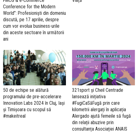
FMCG & e-Commerce
Viață
Conference for the Modern
World”: Profesioniști din domeniu
discută, pe 17 aprilie, despre
cum vor evolua business-urile
din aceste sectoare în următorii
ani
50 de echipe se alătură
321sport și Cheil Centrade
programului de pre-accelerare
lansează inițiativa
Innovation Labs 2024 în Cluj, Iași
#FugiCaSăFugă prin care
și Timișoara cu scopul să
kilometrii alergați în aplicația
#makeitreal
Alergado ajută femeile să fugă
din relații abuzive prin
consultanța Asociației ANAIS