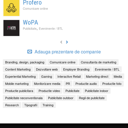
Profero
Comunicare online
WoPA
,
Publicitate
Evenimente / BTL
Adauga prezentare de companie
Branding, design, packaging
Comunicare online
Consultanta de marketing
Content Marketing
Dezvoltare web
Employer Branding
Evenimente / BTL
Experiential Marketing
Gaming
Interactive Retail
Marketing direct
Media
Mobile marketing
Monitorizare media
PR
Productie audio
Productie foto
Productie publicitara
Productie video
Publicitate
Publicitate indoor
Publicitate neconventionala
Publicitate outdoor
Regii de publicitate
Research
Tipografii
Training