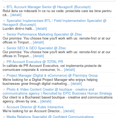
BTL Account Manager Senior @ HexagonX (București)
Rolul ăsta se măsoară în ce nu se vede: proiectele care ies bine pentru
că...
[detalii]
Specialist Implementare BTL / Field Implementation Specialist @
HexagonX (București)
Lucrăm dintr-o hală...
[detalii]
Senior Performance Marketing Specialist @ Zitec
Our promise: You choose how you'll work with us: remote-first or at our
offices in Timpuri...
[detalii]
Senior SEO & GEO Specialist @ Zitec
Our promise: You choose how you'll work with us: remote-first or at our
offices in Timpuri...
[detalii]
PR Account Executive @ TOTAL PR
În calitate de PR Account Executive, vei implementa proiecte de
comunicare corporate & consumer, în...
[detalii]
Project Manager (Digital & eCommerce) @ Flaminjoy Group
We're looking for a Digital Project Manager who enjoys helping
businesses grow through digital marketing...
[detalii]
Photo & Video Content Creator @ boutique - creative and
communications agency | Recruited by EPIC Business Human Strategy
Our client is a Bucharest based boutique - creative and communications
agency, driven by one...
[detalii]
Account Director @ Kubis Interactive
We’re looking for an Account Director...
[detalii]
Media Relations Specialist @ Confident Communications