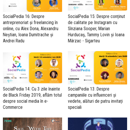
SocialPedia 16: Despre
SocialPedia 15: Despre conținut
antreprenoriat și freelancing în
de calitate pe Instagram cu
online, cu Alex Dona, Alexandru
Sînziana Sooper, Marian
Neștian, Ioana Dumitrache și
Hurducaș, Tammy Lovin și Ioana
Andrei Radu
Mârzac - Sigarteu
SocialPedia 14: Cu 3 zile înainte
SocialPedia 13: Despre
de Black Friday 2019, aflăm totul
campaniile cu influenceri și
despre social media în e-
vedete, alături de patru invitați
Commerce
speciali