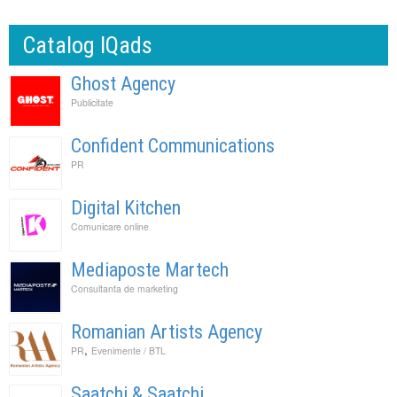
Catalog IQads
Ghost Agency
Publicitate
Confident Communications
PR
Digital Kitchen
Comunicare online
Mediaposte Martech
Consultanta de marketing
Romanian Artists Agency
,
PR
Evenimente / BTL
Saatchi & Saatchi