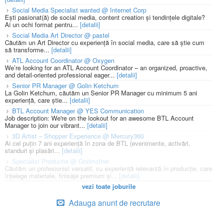
Social Media Specialist wanted @ Internet Corp
Ești pasionat(ă) de social media, content creation și tendințele digitale?
Ai un ochi format pentru...
[detalii]
Social Media Art Director @ pastel
Căutăm un Art Director cu experiență în social media, care să știe cum
să transforme...
[detalii]
ATL Account Coordinator @ Oxygen
We’re looking for an ATL Account Coordinator – an organized, proactive,
and detail-oriented professional eager...
[detalii]
Senior PR Manager @ Golin Ketchum
La Golin Ketchum, căutăm un Senior PR Manager cu minimum 5 ani
experiență, care știe...
[detalii]
BTL Account Manager @ YES Communication
Job description: We're on the lookout for an awesome BTL Account
Manager to join our vibrant...
[detalii]
3D Artist – Shopper Experience @ Mercury360
Ai cel puțin 7 ani experiență în zona de BTL (evenimente, activări,
standuri și plasări...
[detalii]
Specialist Productie @ Godmother
Căutăm un profesionist versatil, cu experiență relevantă în producție, care
înțelege materiale, finisaje premium și...
[detalii]
vezi toate joburile
Adauga anunt de recrutare