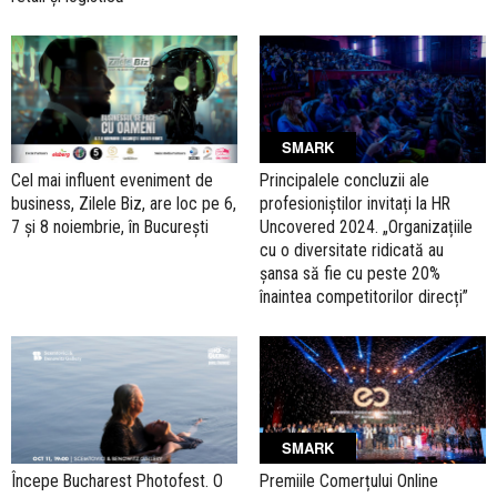
SMARK
Cel mai influent eveniment de
Principalele concluzii ale
business, Zilele Biz, are loc pe 6,
profesioniștilor invitați la HR
7 și 8 noiembrie, în București
Uncovered 2024. „Organizațiile
cu o diversitate ridicată au
șansa să fie cu peste 20%
înaintea competitorilor direcți”
SMARK
Începe Bucharest Photofest. O
Premiile Comerțului Online