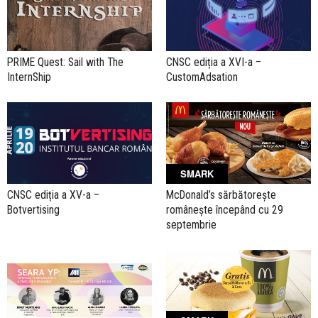
PRIME Quest: Sail with The
CNSC ediția a XVI-a –
InternShip
CustomAdsation
SMARK
CNSC ediția a XV-a –
McDonald’s sărbătorește
Botvertising
românește începând cu 29
septembrie