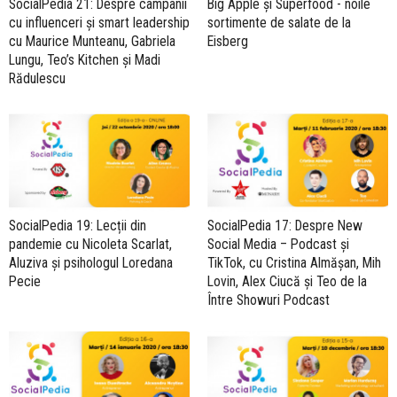
SocialPedia 21: Despre campanii
Big Apple și Superfood - noile
cu influenceri și smart leadership
sortimente de salate de la
cu Maurice Munteanu, Gabriela
Eisberg
Lungu, Teo’s Kitchen și Madi
Rădulescu
SocialPedia 19: Lecții din
SocialPedia 17: Despre New
pandemie cu Nicoleta Scarlat,
Social Media – Podcast și
Aluziva și psihologul Loredana
TikTok, cu Cristina Almășan, Mih
Pecie
Lovin, Alex Ciucă și Teo de la
Între Showuri Podcast