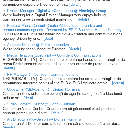
comunicare corporate & consumer, în...
[detalii]
Project Manager (Digital & eCommerce) @ Flaminjoy Group
We're looking for a Digital Project Manager who enjoys helping
businesses grow through digital marketing...
[detalii]
Photo & Video Content Creator @ boutique - creative and
communications agency | Recruited by EPIC Business Human Strategy
Our client is a Bucharest based boutique - creative and communications
agency, driven by one...
[detalii]
Account Director @ Kubis Interactive
We’re looking for an Account Director...
[detalii]
Media Relations Specialist @ Confident Communications
RESPONSABILITĂȚI Crearea și implementarea hands-on a strategiilor de
presă Redactarea de conținut editorial: comunicate de presă, interviuri,...
[detalii]
PR Manager @ Confident Communications
RESPONSABILITĂȚI Creare și implementare hands-on a strategiilor de
comunicare integrată pentru clienți B2B & B2C Implicare activă...
[detalii]
Copywriter (Mid–Senior) @ Digitas România
Căutăm un Copywriter cu experiență de agenție care știe că o idee bună
trebuie să...
[detalii]
Video Content Creator @ Cohn & Jansen
Căutăm un Video Content Creator care să gândească și să producă
content pentru unele dintre...
[detalii]
Art Director (Mid–Senior) @ Digitas România
Căutăm un Art Director care știe că e tare când o idee arată bine, dar...
[detalii]