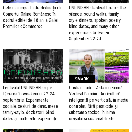
Cele mai importante distincții din
UNFINISHED festival breaks the
Comerțul Online Românesc în
silence: sound walks, family-
cadrul ediției de 18 ani a Galei
style dinners, spoken poetry,
Premiilor eCommerce
blind dates, and many other
experiences between
September 22-24
SMARK
Festivalul UNFINISHED rupe
Cristian Tudor: Asta înseamnă
tăcerea în weekendul 22-24
Vertical Farming. Agricultură
septembrie. Experimente
inteligentă pe verticală, în mediu
sociale, sesiuni de dans, mese
controlat, fără pesticide și
family-style, dezbateri, blind
substanțe toxice, în inima
dates și multe alte experiențe
orașului și sustenabilitate