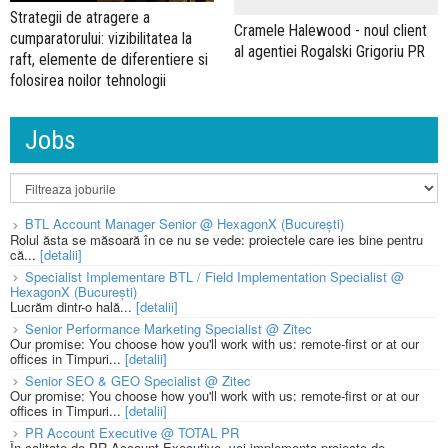
Strategii de atragere a
Cramele Halewood - noul client
cumparatorului: vizibilitatea la
al agentiei Rogalski Grigoriu PR
raft, elemente de diferentiere si
folosirea noilor tehnologii
Jobs
BTL Account Manager Senior @ HexagonX (București)
Rolul ăsta se măsoară în ce nu se vede: proiectele care ies bine pentru
că...
[detalii]
Specialist Implementare BTL / Field Implementation Specialist @
HexagonX (București)
Lucrăm dintr-o hală...
[detalii]
Senior Performance Marketing Specialist @ Zitec
Our promise: You choose how you'll work with us: remote-first or at our
offices in Timpuri...
[detalii]
Senior SEO & GEO Specialist @ Zitec
Our promise: You choose how you'll work with us: remote-first or at our
offices in Timpuri...
[detalii]
PR Account Executive @ TOTAL PR
În calitate de PR Account Executive, vei implementa proiecte de