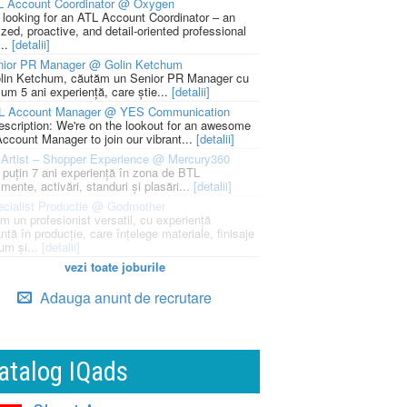
L Account Coordinator @ Oxygen
 looking for an ATL Account Coordinator – an
zed, proactive, and detail-oriented professional
...
[detalii]
nior PR Manager @ Golin Ketchum
lin Ketchum, căutăm un Senior PR Manager cu
um 5 ani experiență, care știe...
[detalii]
L Account Manager @ YES Communication
escription: We're on the lookout for an awesome
ccount Manager to join our vibrant...
[detalii]
Artist – Shopper Experience @ Mercury360
l puțin 7 ani experiență în zona de BTL
mente, activări, standuri și plasări...
[detalii]
cialist Productie @ Godmother
m un profesionist versatil, cu experiență
ntă în producție, care înțelege materiale, finisaje
um și...
[detalii]
vezi toate joburile
Adauga anunt de recrutare
atalog IQads