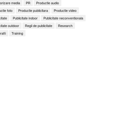
orizare media
PR
Productie audio
ctie foto
Productie publicitara
Productie video
citate
Publicitate indoor
Publicitate neconventionala
citate outdoor
Regii de publicitate
Research
rafii
Training