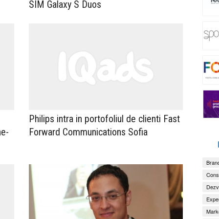
SIM Galaxy S Duos
Philips intra in portofoliul de clienti Fast
ne-
Forward Communications Sofia
Brand
Consu
Dezv
Exper
Marke