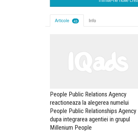
Trimite-ne noile cr
Articole
Info
43
People Public Relations Agency
reactioneaza la alegerea numelui
People Public Relationships Agency
dupa integrarea agentiei in grupul
Millenium People