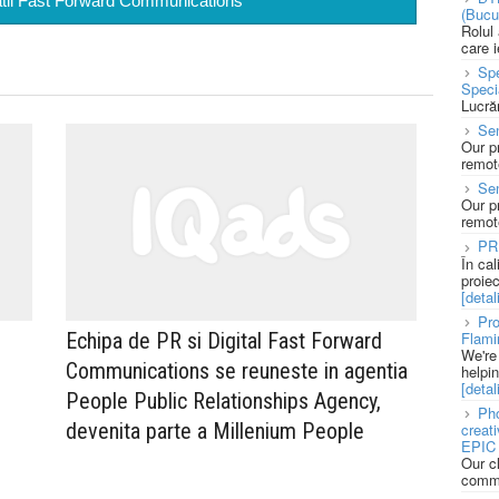
eatii Fast Forward Communications
(Bucu
Rolul
care 
Spe
Speci
Lucră
Sen
Our p
remote
Se
Our p
remote
PR
În ca
proie
[detali
Pro
Flami
Echipa de PR si Digital Fast Forward
We're
Communications se reuneste in agentia
helpi
[detali
People Public Relationships Agency,
Pho
devenita parte a Millenium People
creat
EPIC 
Our c
commu