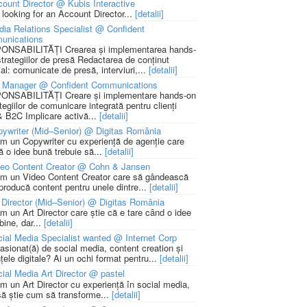
ount Director @ Kubis Interactive
 looking for an Account Director...
[detalii]
ia Relations Specialist @ Confident
unications
NSABILITĂȚI Crearea și implementarea hands-
strategiilor de presă Redactarea de conținut
ial: comunicate de presă, interviuri,...
[detalii]
 Manager @ Confident Communications
NSABILITĂȚI Creare și implementare hands-on
tegiilor de comunicare integrată pentru clienți
 B2C Implicare activă...
[detalii]
ywriter (Mid–Senior) @ Digitas România
m un Copywriter cu experiență de agenție care
ă o idee bună trebuie să...
[detalii]
deo Content Creator @ Cohn & Jansen
m un Video Content Creator care să gândească
 producă content pentru unele dintre...
[detalii]
 Director (Mid–Senior) @ Digitas România
m un Art Director care știe că e tare când o idee
bine, dar...
[detalii]
ial Media Specialist wanted @ Internet Corp
pasionat(ă) de social media, content creation și
țele digitale? Ai un ochi format pentru...
[detalii]
ial Media Art Director @ pastel
m un Art Director cu experiență în social media,
să știe cum să transforme...
[detalii]