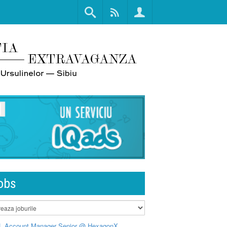
obs
L Account Manager Senior @ HexagonX