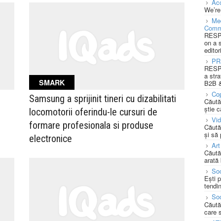
Acc
We’re
Med
Comm
RESPO
on a 
editor
PR
RESPO
a stra
SMARK
B2B &
Cop
Samsung a sprijinit tineri cu dizabilitati
Căută
știe c
locomotorii oferindu-le cursuri de
Vi
formare profesionala si produse
Căută
și să
electronice
Art
Căută
arată 
Soc
Ești 
tendin
Soc
Căută
care 