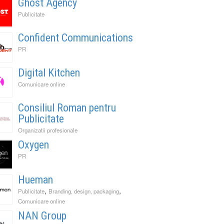
Ghost Agency
Publicitate
Confident Communications
PR
Digital Kitchen
Comunicare online
Consiliul Roman pentru
Publicitate
Organizatii profesionale
Oxygen
PR
Hueman
,
,
Publicitate
Branding, design, packaging
Comunicare online
NAN Group