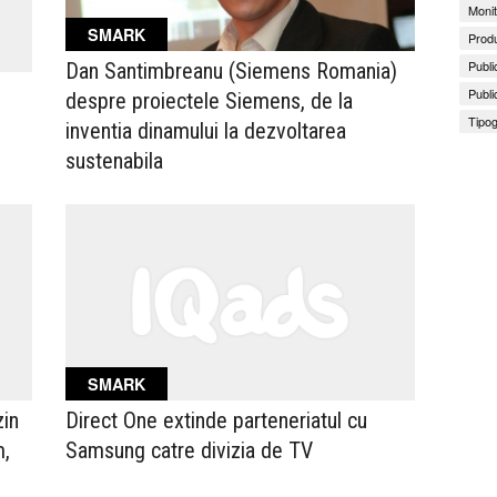
Monit
SMARK
Produ
Publi
Dan Santimbreanu (Siemens Romania)
Publi
despre proiectele Siemens, de la
Tipog
inventia dinamului la dezvoltarea
sustenabila
SMARK
in
Direct One extinde parteneriatul cu
m,
Samsung catre divizia de TV