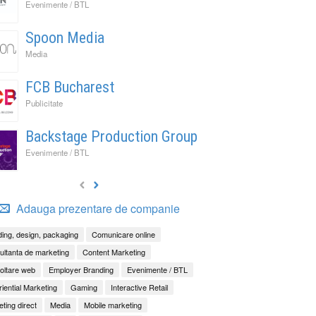
Evenimente / BTL
Spoon Media
Media
FCB Bucharest
Publicitate
Backstage Production Group
Evenimente / BTL
Adauga prezentare de companie
ing, design, packaging
Comunicare online
ltanta de marketing
Content Marketing
oltare web
Employer Branding
Evenimente / BTL
iential Marketing
Gaming
Interactive Retail
ting direct
Media
Mobile marketing