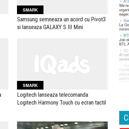
AT
We’re
organi
SMARK
eager
Samsung semneaza un acord cu Pivot3
Se
La Go
si lanseaza GALAXY S III Mini
minim
BT
Job d
BTL A
3D 
Ai ce
(eveni
Spe
Căută
releva
premi
SMARK
a
Logitech lanseaza telecomanda
Logitech Harmony Touch cu ecran tactil
C