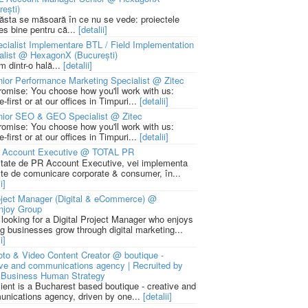
rești)
 ăsta se măsoară în ce nu se vede: proiectele
ies bine pentru că...
[detalii]
cialist Implementare BTL / Field Implementation
alist @ HexagonX (București)
m dintr-o hală...
[detalii]
ior Performance Marketing Specialist @ Zitec
romise: You choose how you'll work with us:
-first or at our offices in Timpuri...
[detalii]
nior SEO & GEO Specialist @ Zitec
romise: You choose how you'll work with us:
-first or at our offices in Timpuri...
[detalii]
 Account Executive @ TOTAL PR
litate de PR Account Executive, vei implementa
cte de comunicare corporate & consumer, în...
i]
ject Manager (Digital & eCommerce) @
njoy Group
 looking for a Digital Project Manager who enjoys
ng businesses grow through digital marketing...
i]
to & Video Content Creator @ boutique -
ive and communications agency | Recruited by
Business Human Strategy
lient is a Bucharest based boutique - creative and
nications agency, driven by one...
[detalii]