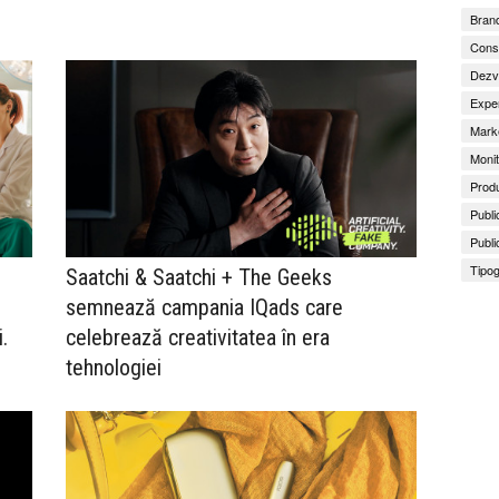
Brand
Consu
Dezv
Exper
Marke
Monit
Produ
Publi
Publi
Tipog
Saatchi & Saatchi + The Geeks
semnează campania IQads care
.
celebrează creativitatea în era
tehnologiei