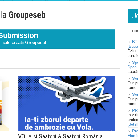
 la
Groupeseb
J
Submission
BT
 noile creatii Groupeseb
(Bucu
Rolul
care 
Spe
Speci
Lucră
Sen
Our p
remote
Se
Our p
remote
PR
În ca
proie
[detali
Pro
Flami
VOLA și Saatchi & Saatchi România