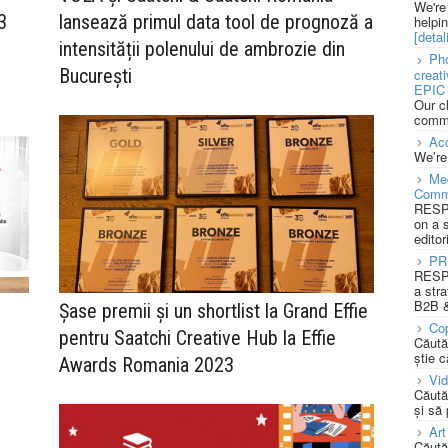
We're
3
lansează primul data tool de prognoză a
helpi
[detali
intensității polenului de ambrozie din
Pho
București
creat
EPIC 
Our c
commu
Acc
We’re
Med
Comm
RESPO
on a 
editor
PR
RESPO
a stra
B2B &
Șase premii și un shortlist la Grand Effie
Cop
pentru Saatchi Creative Hub la Effie
Căută
știe c
Awards Romania 2023
Vi
Căută
și să
Art
Căută