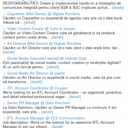
RESPONSABILITĂȚI Creare și implementare hands-on a strategiilor de
comunicare integrată pentru clienți B2B & B2C Implicare activă...
[detalii]
Copywriter (Mid–Senior) @ Digitas România
Căutăm un Copywriter cu experiență de agenție care știe că o idee bună
trebuie să...
[detalii]
Video Content Creator @ Cohn & Jansen
Căutăm un Video Content Creator care să gândească și să producă
content pentru unele dintre...
[detalii]
Art Director (Mid–Senior) @ Digitas România
Căutăm un Art Director care știe că e tare când o idee arată bine, dar...
[detalii]
Social Media Specialist wanted @ Internet Corp
Ești pasionat(ă) de social media, content creation și tendințele digitale?
Ai un ochi format pentru...
[detalii]
Social Media Art Director @ pastel
Căutăm un Art Director cu experiență în social media, care să știe cum
să transforme...
[detalii]
ATL Account Coordinator @ Oxygen
We’re looking for an ATL Account Coordinator – an organized, proactive,
and detail-oriented professional eager...
[detalii]
Senior PR Manager @ Golin Ketchum
La Golin Ketchum, căutăm un Senior PR Manager cu minimum 5 ani
experiență, care știe...
[detalii]
BTL Account Manager @ YES Communication
Job description: We're on the lookout for an awesome BTL Account
Manager to join our vibrant...
[detalii]