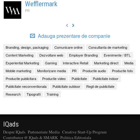
Wefflermark
PR
Adauga prezentare de companie
Branding, design, packaging
Comunicare online
Consultanta de marketing
Content Marketing
Dezvoltare web
Employer Branding
Evenimente / BTL
Experiential Marketing
Gaming
Interactive Retail
Marketing direct
Media
Mobile marketing
Monitorizare media
PR
Productie audio
Productie foto
Productie publicitara
Productie video
Publicitate
Publicitate indoor
Publicitate neconventionala
Publicitate outdoor
Regii de publicitate
Research
Tipografii
Training
IQads
Despre IQads
Parteneriate Media
Creative Start-Up Program
Contributor @ IQads & SMARK
Politica Editoriala