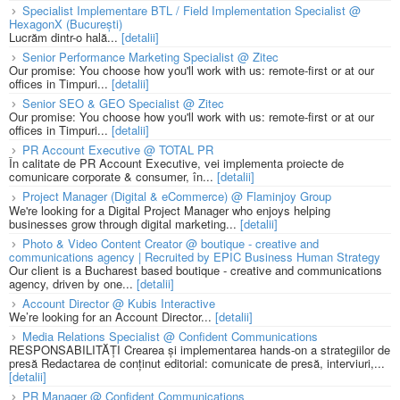
Specialist Implementare BTL / Field Implementation Specialist @
HexagonX (București)
Lucrăm dintr-o hală...
[detalii]
Senior Performance Marketing Specialist @ Zitec
Our promise: You choose how you'll work with us: remote-first or at our
offices in Timpuri...
[detalii]
Senior SEO & GEO Specialist @ Zitec
Our promise: You choose how you'll work with us: remote-first or at our
offices in Timpuri...
[detalii]
PR Account Executive @ TOTAL PR
În calitate de PR Account Executive, vei implementa proiecte de
comunicare corporate & consumer, în...
[detalii]
Project Manager (Digital & eCommerce) @ Flaminjoy Group
We're looking for a Digital Project Manager who enjoys helping
businesses grow through digital marketing...
[detalii]
Photo & Video Content Creator @ boutique - creative and
communications agency | Recruited by EPIC Business Human Strategy
Our client is a Bucharest based boutique - creative and communications
agency, driven by one...
[detalii]
Account Director @ Kubis Interactive
We’re looking for an Account Director...
[detalii]
Media Relations Specialist @ Confident Communications
RESPONSABILITĂȚI Crearea și implementarea hands-on a strategiilor de
presă Redactarea de conținut editorial: comunicate de presă, interviuri,...
[detalii]
PR Manager @ Confident Communications