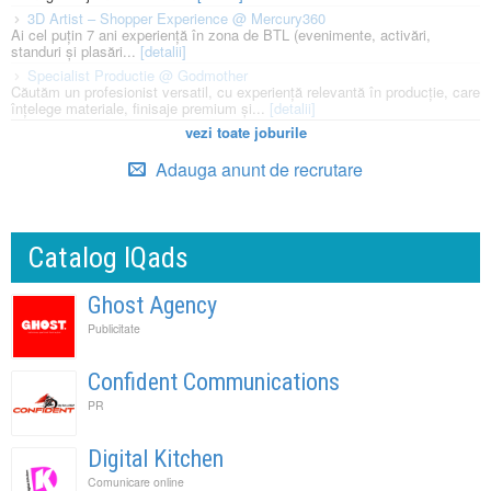
3D Artist – Shopper Experience @ Mercury360
Ai cel puțin 7 ani experiență în zona de BTL (evenimente, activări,
standuri și plasări...
[detalii]
Specialist Productie @ Godmother
Căutăm un profesionist versatil, cu experiență relevantă în producție, care
înțelege materiale, finisaje premium și...
[detalii]
vezi toate joburile
Adauga anunt de recrutare
Catalog IQads
Ghost Agency
Publicitate
Confident Communications
PR
Digital Kitchen
Comunicare online