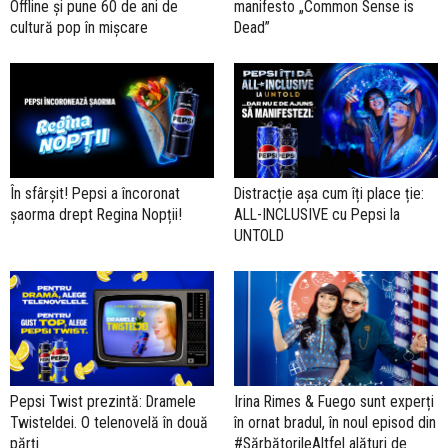
Offline și pune 60 de ani de
manifesto „Common Sense is
cultură pop în mișcare
Dead”
În sfârșit! Pepsi a încoronat
Distracție așa cum îți place ție:
șaorma drept Regina Nopții!
ALL-INCLUSIVE cu Pepsi la
UNTOLD
Pepsi Twist prezintă: Dramele
Irina Rimes & Fuego sunt experți
Twisteldei. O telenovelă în două
în ornat bradul, în noul episod din
părți
#SărbătorileAltfel alături de