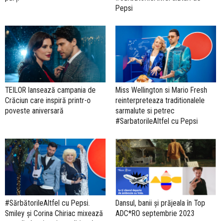
Pepsi
TEILOR lansează campania de
Miss Wellington si Mario Fresh
Crăciun care inspiră printr-o
reinterpreteaza traditionalele
poveste aniversară
sarmalute si petrec
#SarbatorileAltfel cu Pepsi
#SărbătorileAltfel cu Pepsi.
Dansul, banii și prăjeala în Top
Smiley și Corina Chiriac mixează
ADC*RO septembrie 2023