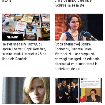
istorie
clasă de mijloc care face
lucrurile să se miște
SMARK
[Școli alternative] Sandra
Televiziunea HISTORY®, cu
Ecobescu, Fundația Calea
sprijinul Salvați Copiii România,
Victoriei: Nu-i așa simplu să
susține studiul istoriei în 25 de
convingi managerii că educația
licee din România
alternativă este importantă în
societatea de azi