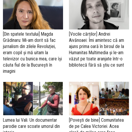
[Din spatele textului] Magda
[Vocile cărților] Andrei
Grădinaru: Mi-am dorit să fac
Aivănoaei: Îmi amintesc că am
jurnalism din zilele Revoluției,
ajuns prima oară în biroul de la
eram copil și mă uitam la
Humanitas Multimedia și le-am
televizor cu bunica mea, care își
văzut pe toate aranjate într-o
căuta fiul de la București în
bibliotecă fără să știu ce sunt
imagini
Lumea lui Vali. Un documentar
[Povești de bine] Comunitatea
parodie care scoate umorul din
de pe Calea Victoriei. Acea