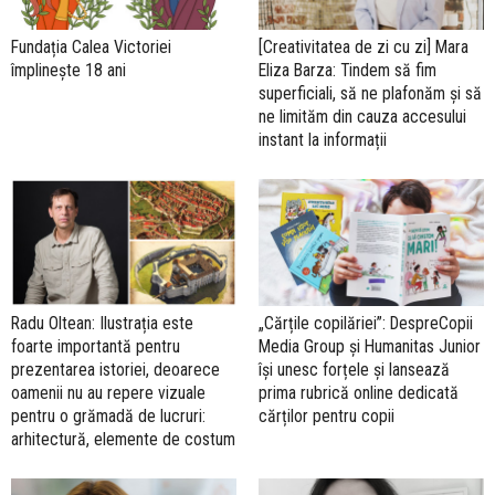
Fundația Calea Victoriei
[Creativitatea de zi cu zi] Mara
împlinește 18 ani
Eliza Barza: Tindem să fim
superficiali, să ne plafonăm și să
ne limităm din cauza accesului
instant la informații
Radu Oltean: Ilustrația este
„Cărțile copilăriei”: DespreCopii
foarte importantă pentru
Media Group și Humanitas Junior
prezentarea istoriei, deoarece
își unesc forțele și lansează
oamenii nu au repere vizuale
prima rubrică online dedicată
pentru o grămadă de lucruri:
cărților pentru copii
arhitectură, elemente de costum