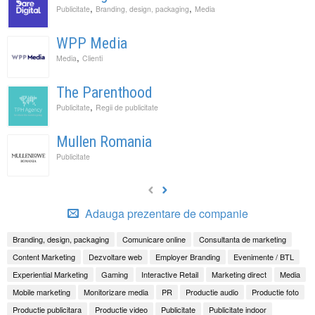
,
,
Publicitate
Branding, design, packaging
Media
WPP Media
,
Media
Clienti
The Parenthood
,
Publicitate
Regii de publicitate
Mullen Romania
Publicitate
Adauga prezentare de companie
Branding, design, packaging
Comunicare online
Consultanta de marketing
Content Marketing
Dezvoltare web
Employer Branding
Evenimente / BTL
Experiential Marketing
Gaming
Interactive Retail
Marketing direct
Media
Mobile marketing
Monitorizare media
PR
Productie audio
Productie foto
Productie publicitara
Productie video
Publicitate
Publicitate indoor