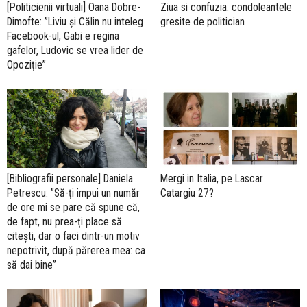
[Politicienii virtuali] Oana Dobre-
Ziua si confuzia: condoleantele
Dimofte: ”Liviu și Călin nu inteleg
gresite de politician
Facebook-ul, Gabi e regina
gafelor, Ludovic se vrea lider de
Opoziție”
[Bibliografii personale] Daniela
Mergi in Italia, pe Lascar
Petrescu: ”Să-ți impui un număr
Catargiu 27?
de ore mi se pare că spune că,
de fapt, nu prea-ți place să
citești, dar o faci dintr-un motiv
nepotrivit, după părerea mea: ca
să dai bine”