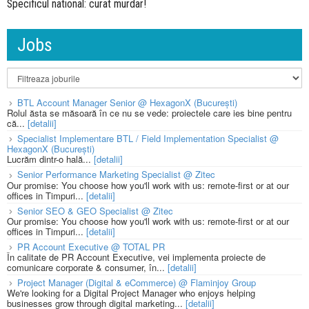
Specificul national: curat murdar!
Jobs
BTL Account Manager Senior @ HexagonX (București)
Rolul ăsta se măsoară în ce nu se vede: proiectele care ies bine pentru
că...
[detalii]
Specialist Implementare BTL / Field Implementation Specialist @
HexagonX (București)
Lucrăm dintr-o hală...
[detalii]
Senior Performance Marketing Specialist @ Zitec
Our promise: You choose how you'll work with us: remote-first or at our
offices in Timpuri...
[detalii]
Senior SEO & GEO Specialist @ Zitec
Our promise: You choose how you'll work with us: remote-first or at our
offices in Timpuri...
[detalii]
PR Account Executive @ TOTAL PR
În calitate de PR Account Executive, vei implementa proiecte de
comunicare corporate & consumer, în...
[detalii]
Project Manager (Digital & eCommerce) @ Flaminjoy Group
We're looking for a Digital Project Manager who enjoys helping
businesses grow through digital marketing...
[detalii]