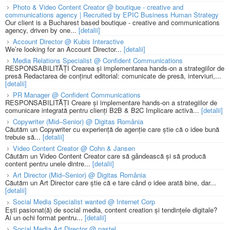
Photo & Video Content Creator @ boutique - creative and
communications agency | Recruited by EPIC Business Human Strategy
Our client is a Bucharest based boutique - creative and communications
agency, driven by one...
[detalii]
Account Director @ Kubis Interactive
We’re looking for an Account Director...
[detalii]
Media Relations Specialist @ Confident Communications
RESPONSABILITĂȚI Crearea și implementarea hands-on a strategiilor de
presă Redactarea de conținut editorial: comunicate de presă, interviuri,...
[detalii]
PR Manager @ Confident Communications
RESPONSABILITĂȚI Creare și implementare hands-on a strategiilor de
comunicare integrată pentru clienți B2B & B2C Implicare activă...
[detalii]
Copywriter (Mid–Senior) @ Digitas România
Căutăm un Copywriter cu experiență de agenție care știe că o idee bună
trebuie să...
[detalii]
Video Content Creator @ Cohn & Jansen
Căutăm un Video Content Creator care să gândească și să producă
content pentru unele dintre...
[detalii]
Art Director (Mid–Senior) @ Digitas România
Căutăm un Art Director care știe că e tare când o idee arată bine, dar...
[detalii]
Social Media Specialist wanted @ Internet Corp
Ești pasionat(ă) de social media, content creation și tendințele digitale?
Ai un ochi format pentru...
[detalii]
Social Media Art Director @ pastel