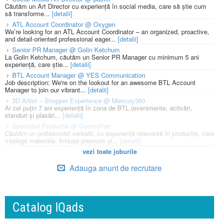
Căutăm un Art Director cu experiență în social media, care să știe cum
să transforme...
[detalii]
ATL Account Coordinator @ Oxygen
We’re looking for an ATL Account Coordinator – an organized, proactive,
and detail-oriented professional eager...
[detalii]
Senior PR Manager @ Golin Ketchum
La Golin Ketchum, căutăm un Senior PR Manager cu minimum 5 ani
experiență, care știe...
[detalii]
BTL Account Manager @ YES Communication
Job description: We're on the lookout for an awesome BTL Account
Manager to join our vibrant...
[detalii]
3D Artist – Shopper Experience @ Mercury360
Ai cel puțin 7 ani experiență în zona de BTL (evenimente, activări,
standuri și plasări...
[detalii]
Specialist Productie @ Godmother
Căutăm un profesionist versatil, cu experiență relevantă în producție, care
înțelege materiale, finisaje premium și...
[detalii]
vezi toate joburile
Adauga anunt de recrutare
Catalog IQads