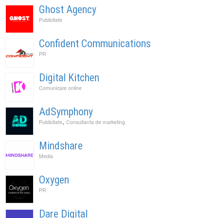
Ghost Agency
Publicitate
Confident Communications
PR
Digital Kitchen
Comunicare online
AdSymphony
,
Publicitate
Consultanta de marketing
Mindshare
Media
Oxygen
PR
Dare Digital