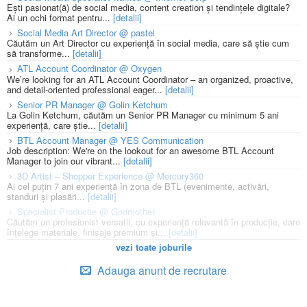
Ești pasionat(ă) de social media, content creation și tendințele digitale?
Ai un ochi format pentru...
[detalii]
Social Media Art Director @ pastel
Căutăm un Art Director cu experiență în social media, care să știe cum
să transforme...
[detalii]
ATL Account Coordinator @ Oxygen
We’re looking for an ATL Account Coordinator – an organized, proactive,
and detail-oriented professional eager...
[detalii]
Senior PR Manager @ Golin Ketchum
La Golin Ketchum, căutăm un Senior PR Manager cu minimum 5 ani
experiență, care știe...
[detalii]
BTL Account Manager @ YES Communication
Job description: We're on the lookout for an awesome BTL Account
Manager to join our vibrant...
[detalii]
3D Artist – Shopper Experience @ Mercury360
Ai cel puțin 7 ani experiență în zona de BTL (evenimente, activări,
standuri și plasări...
[detalii]
Specialist Productie @ Godmother
Căutăm un profesionist versatil, cu experiență relevantă în producție, care
înțelege materiale, finisaje premium și...
[detalii]
vezi toate joburile
Adauga anunt de recrutare