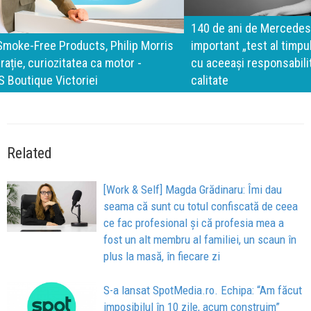
140 de ani de Mercedes-Benz. Ramona Pîrlog: Cel mai
important „test al timpului” este să inovăm constant, dar
cu aceeași responsabilitate față de oameni, siguranță și
calitate
Related
[Work & Self] Magda Grădinaru: Îmi dau
seama că sunt cu totul confiscată de ceea
ce fac profesional și că profesia mea a
fost un alt membru al familiei, un scaun în
plus la masă, în fiecare zi
S-a lansat SpotMedia.ro. Echipa: “Am făcut
imposibilul în 10 zile, acum construim”