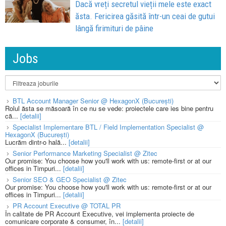
Dacă vreți secretul vieții mele este exact
ăsta. Fericirea găsită într-un ceai de gutui
lângă firimituri de pâine
Jobs
BTL Account Manager Senior @ HexagonX (București)
Rolul ăsta se măsoară în ce nu se vede: proiectele care ies bine pentru
că...
[detalii]
Specialist Implementare BTL / Field Implementation Specialist @
HexagonX (București)
Lucrăm dintr-o hală...
[detalii]
Senior Performance Marketing Specialist @ Zitec
Our promise: You choose how you'll work with us: remote-first or at our
offices in Timpuri...
[detalii]
Senior SEO & GEO Specialist @ Zitec
Our promise: You choose how you'll work with us: remote-first or at our
offices in Timpuri...
[detalii]
PR Account Executive @ TOTAL PR
În calitate de PR Account Executive, vei implementa proiecte de
comunicare corporate & consumer, în...
[detalii]