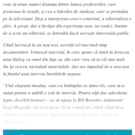
voia să arate atunci distanța dintre lumea profesorilor, care
protestau în stradă, și cea a liderilor de sindicat, care se perindau
pe la televiziuni. Deși a interpretat corect contextul, a editorializat o
știre. A greșit, dar a învățat din experiența asta, iar astăzi, înainte
de a scrie un editorial, se întreabă dacă servește interesului public.
Când lucrează la un nou text, acordă cel mai mult timp
documentării. Urmează interviul, în care spune că intră în frenezia
unui dialog cu omul din fața sa, din care vrea să ia cât mai mult.
Nu își rescrie niciodată materialele, dar are impulsul de a strecura
la finalul unui interviu întrebările nepuse.
”Unii răspund imediat, cum s-a întâmplat cu Amos Oz, care m-a
sunat pentru a stabili o oră de interviu. Pentru alții duc adevărate
lupte, deschid fronturi – ca să ajung la Bill Browder, inițiatorul
Legii Magnițki, am scris peste 20 de e-mail-uri, până când mi-a
răspuns el ușor amuzat: Sunt obișnuit să fiu vânat, sunteți un
vânător bun”