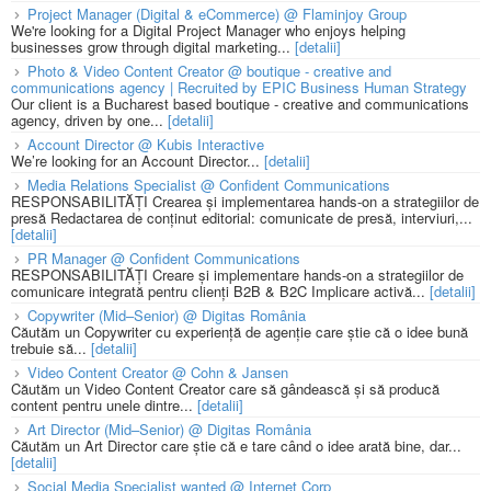
Project Manager (Digital & eCommerce) @ Flaminjoy Group
We're looking for a Digital Project Manager who enjoys helping
businesses grow through digital marketing...
[detalii]
Photo & Video Content Creator @ boutique - creative and
communications agency | Recruited by EPIC Business Human Strategy
Our client is a Bucharest based boutique - creative and communications
agency, driven by one...
[detalii]
Account Director @ Kubis Interactive
We’re looking for an Account Director...
[detalii]
Media Relations Specialist @ Confident Communications
RESPONSABILITĂȚI Crearea și implementarea hands-on a strategiilor de
presă Redactarea de conținut editorial: comunicate de presă, interviuri,...
[detalii]
PR Manager @ Confident Communications
RESPONSABILITĂȚI Creare și implementare hands-on a strategiilor de
comunicare integrată pentru clienți B2B & B2C Implicare activă...
[detalii]
Copywriter (Mid–Senior) @ Digitas România
Căutăm un Copywriter cu experiență de agenție care știe că o idee bună
trebuie să...
[detalii]
Video Content Creator @ Cohn & Jansen
Căutăm un Video Content Creator care să gândească și să producă
content pentru unele dintre...
[detalii]
Art Director (Mid–Senior) @ Digitas România
Căutăm un Art Director care știe că e tare când o idee arată bine, dar...
[detalii]
Social Media Specialist wanted @ Internet Corp