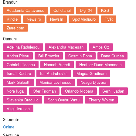
Branduri
Academia Catavencu
Cotidianul
Digi 24
KGB
Kindle
News.ro
NewsIn
SpotMedia.ro
TVR
Ziare.com
Oameni
Adelina Radulescu
Alexandra Macesan
Amos Oz
Andrei Plesu
Bill Browder
Cosmin Popa
Dana Curcea
Gabriel Liiceanu
Hannah Arendt
Heather Dune Macadam
Ismail Kadare
Iuri Andruhovici
Magda Gradinaru
Mark Galeotti
Monica Lovinescu
Neagu Djuvara
Nora Iuga
Ofer Fridman
Orlando Nicoara
Serhii Jadan
Slavenka Draculic
Sorin Ovidiu Vintu
Thierry Wolton
Virgil Ierunca
Subiecte
Online
Sectiune