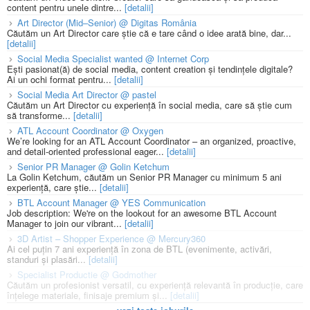
content pentru unele dintre...
[detalii]
Art Director (Mid–Senior) @ Digitas România
Căutăm un Art Director care știe că e tare când o idee arată bine, dar...
[detalii]
Social Media Specialist wanted @ Internet Corp
Ești pasionat(ă) de social media, content creation și tendințele digitale?
Ai un ochi format pentru...
[detalii]
Social Media Art Director @ pastel
Căutăm un Art Director cu experiență în social media, care să știe cum
să transforme...
[detalii]
ATL Account Coordinator @ Oxygen
We’re looking for an ATL Account Coordinator – an organized, proactive,
and detail-oriented professional eager...
[detalii]
Senior PR Manager @ Golin Ketchum
La Golin Ketchum, căutăm un Senior PR Manager cu minimum 5 ani
experiență, care știe...
[detalii]
BTL Account Manager @ YES Communication
Job description: We're on the lookout for an awesome BTL Account
Manager to join our vibrant...
[detalii]
3D Artist – Shopper Experience @ Mercury360
Ai cel puțin 7 ani experiență în zona de BTL (evenimente, activări,
standuri și plasări...
[detalii]
Specialist Productie @ Godmother
Căutăm un profesionist versatil, cu experiență relevantă în producție, care
înțelege materiale, finisaje premium și...
[detalii]