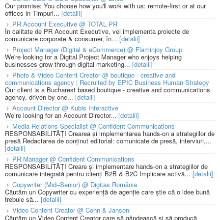
Our promise: You choose how you'll work with us: remote-first or at our
offices in Timpuri...
[detalii]
PR Account Executive @ TOTAL PR
În calitate de PR Account Executive, vei implementa proiecte de
comunicare corporate & consumer, în...
[detalii]
Project Manager (Digital & eCommerce) @ Flaminjoy Group
We're looking for a Digital Project Manager who enjoys helping
businesses grow through digital marketing...
[detalii]
Photo & Video Content Creator @ boutique - creative and
communications agency | Recruited by EPIC Business Human Strategy
Our client is a Bucharest based boutique - creative and communications
agency, driven by one...
[detalii]
Account Director @ Kubis Interactive
We’re looking for an Account Director...
[detalii]
Media Relations Specialist @ Confident Communications
RESPONSABILITĂȚI Crearea și implementarea hands-on a strategiilor de
presă Redactarea de conținut editorial: comunicate de presă, interviuri,...
[detalii]
PR Manager @ Confident Communications
RESPONSABILITĂȚI Creare și implementare hands-on a strategiilor de
comunicare integrată pentru clienți B2B & B2C Implicare activă...
[detalii]
Copywriter (Mid–Senior) @ Digitas România
Căutăm un Copywriter cu experiență de agenție care știe că o idee bună
trebuie să...
[detalii]
Video Content Creator @ Cohn & Jansen
Căutăm un Video Content Creator care să gândească și să producă