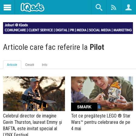
Articole care fac referire la
Pilot
Articole
Creatii
Info
SMARK
Celebrul director de imagine
Tot ce pregătește LEGO ® Star
Gavin Thurston, laureat Emmy și
Wars™ pentru celebrarea de pe
BAFTA, este invitat special al
4 mai
LYNX Festival