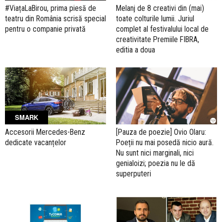
#ViațaLaBirou, prima piesă de
Melanj de 8 creativi din (mai)
teatru din România scrisă special
toate colturile lumii. Juriul
pentru o companie privată
complet al festivalului local de
creativitate Premiile FIBRA,
editia a doua
SMARK
Accesorii Mercedes-Benz
[Pauza de poezie] Ovio Olaru:
dedicate vacanțelor
Poeții nu mai posedă nicio aură.
Nu sunt nici marginali, nici
genialoizi; poezia nu le dă
superputeri