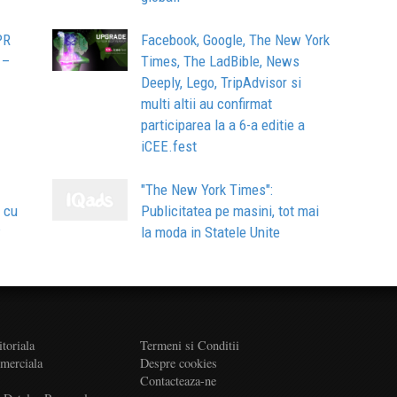
PR
Facebook, Google, The New York
 –
Times, The LadBible, News
Deeply, Lego, TripAdvisor si
multi altii au confirmat
participarea la a 6-a editie a
iCEE.fest
"The New York Times":
 cu
Publicitatea pe masini, tot mai
w
la moda in Statele Unite
itoriala
Termeni si Conditii
omerciala
Despre cookies
Contacteaza-ne