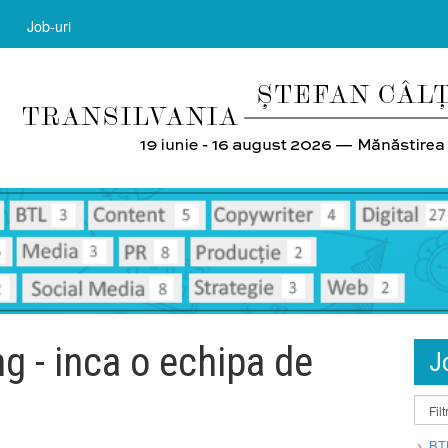
Job-uri
g - inca o echipa de
J
BT