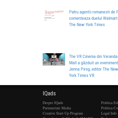
Patru agentii romanesti de 
comenteaza duelul Walmart
The New York Times
The VR Cinema din Veranda
Mall a găzduit un eveniment
Jenna Pirog, editor The Ne
York Times VR
IQads
Despre IQads
Politica Ed
Parteneriate Media
Politica C
Creative Start-Up Program
Legal Info