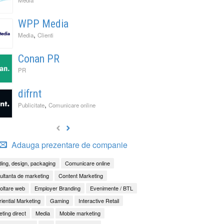
WPP Media
,
Media
Clienti
Conan PR
PR
difrnt
,
Publicitate
Comunicare online
Adauga prezentare de companie
ing, design, packaging
Comunicare online
ltanta de marketing
Content Marketing
oltare web
Employer Branding
Evenimente / BTL
iential Marketing
Gaming
Interactive Retail
ting direct
Media
Mobile marketing