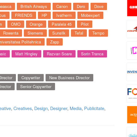
neasca
British Airways
Canon
Dero
Dove
cus
FRIENDS
HP
Ivatherm
Mobexpert
n
OMO
Orange
Paralela 45
Pilot
Rowenta
Siemens
Sunsilk
Tefal
Tempo
niversitatea Politehnica
Zapp
asic
Matt Hingley
Razvan Soare
Sorin Tranca
irector
Copywriter
New Business Director
irector
Senior Copywriter
eative
,
Creatives
,
Design
,
Designer
,
Media
,
Publicitate
,