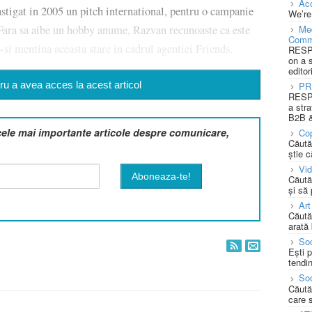
Acc
astigat in 2005 un pitch international, pentru o campanie
We’re
Fara sa aibe un hobby anume, Razvan recunoaste ca este
Med
Comm
-si mentina aceasta stare in cadrul agentiei Friends.
RESPO
on a 
editor
u a avea acces la acest articol
PR
RESPO
a stra
B2B &
cele mai importante articole despre comunicare,
Cop
Căută
știe c
Vi
Căută
și să
Art
Căută
arată 
Soc
Ești 
tendin
Soc
Căută
care 