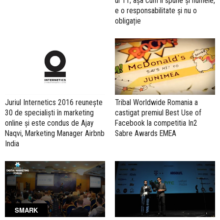
ul T1; așa cum îi spune și numele,
e o responsabilitate și nu o
obligație
Juriul Internetics 2016 reuneşte
Tribal Worldwide Romania a
30 de specialişti în marketing
castigat premiul Best Use of
online și este condus de Ajay
Facebook la competitia In2
Naqvi, Marketing Manager Airbnb
Sabre Awards EMEA
India
SMARK