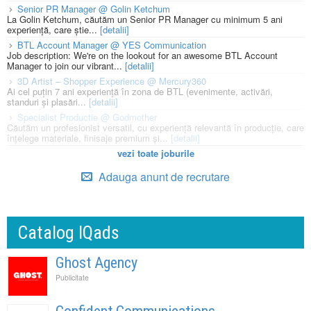
Senior PR Manager @ Golin Ketchum
La Golin Ketchum, căutăm un Senior PR Manager cu minimum 5 ani
experiență, care știe...
[detalii]
BTL Account Manager @ YES Communication
Job description: We're on the lookout for an awesome BTL Account
Manager to join our vibrant...
[detalii]
3D Artist – Shopper Experience @ Mercury360
Ai cel puțin 7 ani experiență în zona de BTL (evenimente, activări,
standuri și plasări...
[detalii]
Specialist Productie @ Godmother
Căutăm un profesionist versatil, cu experiență relevantă în producție, care
înțelege materiale, finisaje premium și...
[detalii]
vezi toate joburile
Adauga anunt de recrutare
Catalog IQads
Ghost Agency
Publicitate