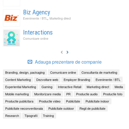
Biz Agency
,
Evenimente / BTL
Marketing direct
Interactions
Comunicare online
Adauga prezentare de companie
Branding, design, packaging
Comunicare online
Consultanta de marketing
Content Marketing
Dezvoltare web
Employer Branding
Evenimente / BTL
Experiential Marketing
Gaming
Interactive Retail
Marketing direct
Media
Mobile marketing
Monitorizare media
PR
Productie audio
Productie foto
Productie publicitara
Productie video
Publicitate
Publicitate indoor
Publicitate neconventionala
Publicitate outdoor
Regii de publicitate
Research
Tipografii
Training