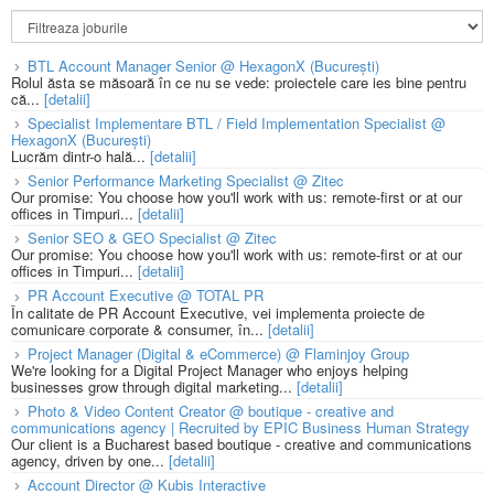
BTL Account Manager Senior @ HexagonX (București)
Rolul ăsta se măsoară în ce nu se vede: proiectele care ies bine pentru
că...
[detalii]
Specialist Implementare BTL / Field Implementation Specialist @
HexagonX (București)
Lucrăm dintr-o hală...
[detalii]
Senior Performance Marketing Specialist @ Zitec
Our promise: You choose how you'll work with us: remote-first or at our
offices in Timpuri...
[detalii]
Senior SEO & GEO Specialist @ Zitec
Our promise: You choose how you'll work with us: remote-first or at our
offices in Timpuri...
[detalii]
PR Account Executive @ TOTAL PR
În calitate de PR Account Executive, vei implementa proiecte de
comunicare corporate & consumer, în...
[detalii]
Project Manager (Digital & eCommerce) @ Flaminjoy Group
We're looking for a Digital Project Manager who enjoys helping
businesses grow through digital marketing...
[detalii]
Photo & Video Content Creator @ boutique - creative and
communications agency | Recruited by EPIC Business Human Strategy
Our client is a Bucharest based boutique - creative and communications
agency, driven by one...
[detalii]
Account Director @ Kubis Interactive