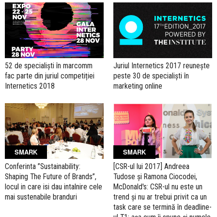
52 de specialiști în marcomm
Juriul Internetics 2017 reuneşte
fac parte din juriul competiției
peste 30 de specialişti în
Internetics 2018
marketing online
SMARK
SMARK
Conferinta ”Sustainability:
[CSR-ul lui 2017] Andreea
Shaping The Future of Brands”,
Tudose și Ramona Ciocodei,
locul in care isi dau intalnire cele
McDonald's: CSR-ul nu este un
mai sustenabile branduri
trend și nu ar trebui privit ca un
task care se termină în deadline-