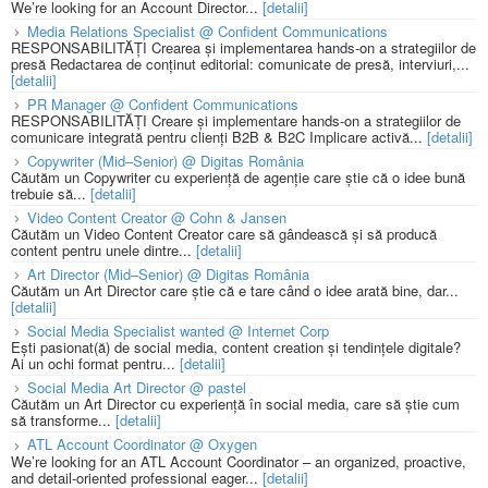
We’re looking for an Account Director...
[detalii]
Media Relations Specialist @ Confident Communications
RESPONSABILITĂȚI Crearea și implementarea hands-on a strategiilor de
presă Redactarea de conținut editorial: comunicate de presă, interviuri,...
[detalii]
PR Manager @ Confident Communications
RESPONSABILITĂȚI Creare și implementare hands-on a strategiilor de
comunicare integrată pentru clienți B2B & B2C Implicare activă...
[detalii]
Copywriter (Mid–Senior) @ Digitas România
Căutăm un Copywriter cu experiență de agenție care știe că o idee bună
trebuie să...
[detalii]
Video Content Creator @ Cohn & Jansen
Căutăm un Video Content Creator care să gândească și să producă
content pentru unele dintre...
[detalii]
Art Director (Mid–Senior) @ Digitas România
Căutăm un Art Director care știe că e tare când o idee arată bine, dar...
[detalii]
Social Media Specialist wanted @ Internet Corp
Ești pasionat(ă) de social media, content creation și tendințele digitale?
Ai un ochi format pentru...
[detalii]
Social Media Art Director @ pastel
Căutăm un Art Director cu experiență în social media, care să știe cum
să transforme...
[detalii]
ATL Account Coordinator @ Oxygen
We’re looking for an ATL Account Coordinator – an organized, proactive,
and detail-oriented professional eager...
[detalii]