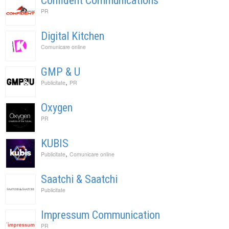
Confident Communications
PR
Digital Kitchen
Comunicare online
GMP & U
,
Publicitate
PR
Oxygen
PR
KUBIS
,
Publicitate
Comunicare online
Saatchi & Saatchi
Publicitate
Impressum Communication
PR