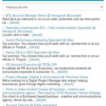
BTL Account Manager Senior @ HexagonX (București)
Rolul ăsta se măsoară în ce nu se vede: proiectele care ies bine pentru
că...
[detalii]
Specialist Implementare BTL / Field Implementation Specialist @
HexagonX (București)
Lucrăm dintr-o hală...
[detalii]
Senior Performance Marketing Specialist @ Zitec
Our promise: You choose how you'll work with us: remote-first or at our
offices in Timpuri...
[detalii]
Senior SEO & GEO Specialist @ Zitec
Our promise: You choose how you'll work with us: remote-first or at our
offices in Timpuri...
[detalii]
PR Account Executive @ TOTAL PR
În calitate de PR Account Executive, vei implementa proiecte de
comunicare corporate & consumer, în...
[detalii]
Project Manager (Digital & eCommerce) @ Flaminjoy Group
We're looking for a Digital Project Manager who enjoys helping
businesses grow through digital marketing...
[detalii]
Photo & Video Content Creator @ boutique - creative and
communications agency | Recruited by EPIC Business Human Strategy
Our client is a Bucharest based boutique - creative and communications
agency, driven by one...
[detalii]
Account Director @ Kubis Interactive