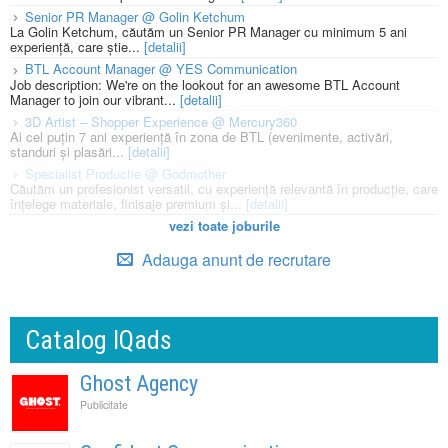
Senior PR Manager @ Golin Ketchum
La Golin Ketchum, căutăm un Senior PR Manager cu minimum 5 ani
experiență, care știe...
[detalii]
BTL Account Manager @ YES Communication
Job description: We're on the lookout for an awesome BTL Account
Manager to join our vibrant...
[detalii]
3D Artist – Shopper Experience @ Mercury360
Ai cel puțin 7 ani experiență în zona de BTL (evenimente, activări,
standuri și plasări...
[detalii]
Specialist Productie @ Godmother
Căutăm un profesionist versatil, cu experiență relevantă în producție, care
înțelege materiale, finisaje premium și...
[detalii]
vezi toate joburile
Adauga anunt de recrutare
Catalog IQads
Ghost Agency
Publicitate