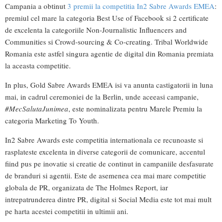
Campania a obtinut
3 premii la competitia In2 Sabre Awards EMEA
:
premiul cel mare la categoria Best Use of Facebook si 2 certificate
de excelenta la categoriile Non-Journalistic Influencers and
Communities si Crowd-sourcing & Co-creating. Tribal Worldwide
Romania este astfel singura agentie de digital din Romania premiata
la aceasta competitie.
In plus, Gold Sabre Awards EMEA isi va anunta castigatorii in luna
mai, in cadrul ceremoniei de la Berlin, unde aceeasi campanie,
#MecSalutaJunimea
, este nominalizata pentru Marele Premiu la
categoria Marketing To Youth.
In2 Sabre Awards este competitia internationala ce recunoaste si
rasplateste excelenta in diverse categorii de comunicare, accentul
fiind pus pe inovatie si creatie de continut in campaniile desfasurate
de branduri si agentii. Este de asemenea cea mai mare competitie
globala de PR, organizata de The Holmes Report, iar
intrepatrunderea dintre PR, digital si Social Media este tot mai mult
pe harta acestei competitii in ultimii ani.