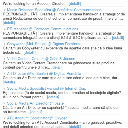
We’re looking for an Account Director...
[detalii]
Media Relations Specialist @ Confident Communications
RESPONSABILITĂȚI Crearea și implementarea hands-on a strategiilor de
presă Redactarea de conținut editorial: comunicate de presă, interviuri,...
[detalii]
PR Manager @ Confident Communications
RESPONSABILITĂȚI Creare și implementare hands-on a strategiilor de
comunicare integrată pentru clienți B2B & B2C Implicare activă...
[detalii]
Copywriter (Mid–Senior) @ Digitas România
Căutăm un Copywriter cu experiență de agenție care știe că o idee bună
trebuie să...
[detalii]
Video Content Creator @ Cohn & Jansen
Căutăm un Video Content Creator care să gândească și să producă
content pentru unele dintre...
[detalii]
Art Director (Mid–Senior) @ Digitas România
Căutăm un Art Director care știe că e tare când o idee arată bine, dar...
[detalii]
Social Media Specialist wanted @ Internet Corp
Ești pasionat(ă) de social media, content creation și tendințele digitale?
Ai un ochi format pentru...
[detalii]
Social Media Art Director @ pastel
Căutăm un Art Director cu experiență în social media, care să știe cum
să transforme...
[detalii]
ATL Account Coordinator @ Oxygen
We’re looking for an ATL Account Coordinator – an organized, proactive,
and detail-oriented professional eager...
[detalii]