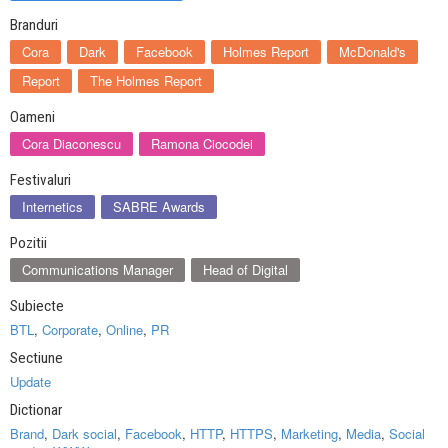
Branduri
Cora
Dark
Facebook
Holmes Report
McDonald's
Report
The Holmes Report
Oameni
Cora Diaconescu
Ramona Ciocodei
Festivaluri
Internetics
SABRE Awards
Pozitii
Communications Manager
Head of Digital
Subiecte
BTL
,
Corporate
,
Online
,
PR
Sectiune
Update
Dictionar
Brand
,
Dark social
,
Facebook
,
HTTP
,
HTTPS
,
Marketing
,
Media
,
Social