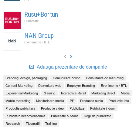
Rusu+Bortun
Publicitate
NAN Group
Evenimente / BTL
Adauga prezentare de companie
Branding, design, packaging
Comunicare online
Consultanta de marketing
Content Marketing
Dezvoltare web
Employer Branding
Evenimente / BTL
Experiential Marketing
Gaming
Interactive Retail
Marketing direct
Media
Mobile marketing
Monitorizare media
PR
Productie audio
Productie foto
Productie publicitara
Productie video
Publicitate
Publicitate indoor
Publicitate neconventionala
Publicitate outdoor
Regii de publicitate
Research
Tipografii
Training