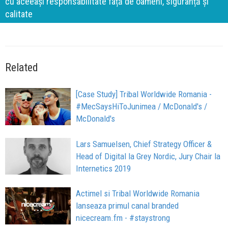
cu aceeași responsabilitate față de oameni, siguranță și
calitate
Related
[Case Study] Tribal Worldwide Romania -
#MecSaysHiToJunimea / McDonald's /
McDonald's
Lars Samuelsen, Chief Strategy Officer &
Head of Digital la Grey Nordic, Jury Chair la
Internetics 2019
Actimel si Tribal Worldwide Romania
lanseaza primul canal branded
nicecream.fm - #staystrong