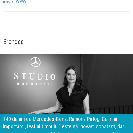
media
,
WWW
Branded
140 de ani de Mercedes-Benz. Ramona Pîrlog: Cel mai
important „test al timpului” este să inovăm constant, dar