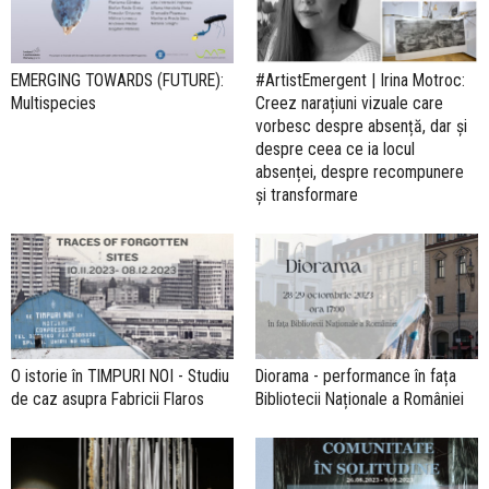
EMERGING TOWARDS (FUTURE):
#ArtistEmergent | Irina Motroc:
Multispecies
Creez narațiuni vizuale care
vorbesc despre absență, dar și
despre ceea ce ia locul
absenței, despre recompunere
și transformare
O istorie în TIMPURI NOI - Studiu
Diorama - performance în fața
de caz asupra Fabricii Flaros
Bibliotecii Naționale a României