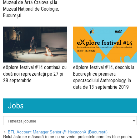
Muzeul de Artă Craiova și la
Muzeul Național de Geologie,
București
eXplore festival #14, deschis la
eXplore festival #14 continuă cu
București cu premiera
două noi reprezentații pe 27 și
spectacolului Anthropology, în
28 septembrie
data de 13 septembrie 2019
Jobs
BTL Account Manager Senior @ HexagonX (București)
Rolul ăsta se măsoară în ce nu se vede: proiectele care ies bine pentru