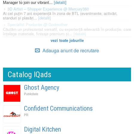
Manager to join our vibrant...
[detalii]
3D Artist – Shopper Experience @ Mercury360
Ai cel puțin 7 ani experiență în zona de BTL (evenimente, activări,
standuri și plasări...
[detalii]
Specialist Productie @ Godmother
Căutăm un profesionist versatil, cu experiență relevantă în producție, care
înțelege materiale, finisaje premium și...
[detalii]
vezi toate joburile
Adauga anunt de recrutare
Catalog IQads
Ghost Agency
Publicitate
Confident Communications
PR
Digital Kitchen