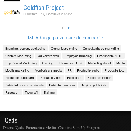
Goldfish Project
,
,
Publicitate
PR
Comunicare online
Adauga prezentare de companie
Branding, design, packaging
Comunicare online
Consultanta de marketing
Content Marketing
Dezvoltare web
Employer Branding
Evenimente / BTL
Experiential Marketing
Gaming
Interactive Retail
Marketing direct
Media
Mobile marketing
Monitorizare media
PR
Productie audio
Productie foto
Productie publicitara
Productie video
Publicitate
Publicitate indoor
Publicitate neconventionala
Publicitate outdoor
Regii de publicitate
Research
Tipografii
Training
IQads
Despre IQads
Parteneriate Media
Creative Start-Up Program