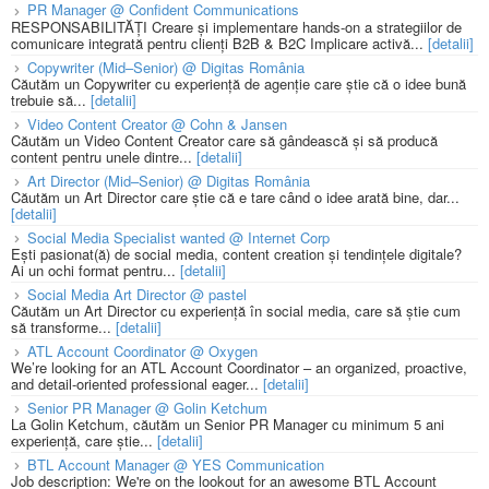
PR Manager @ Confident Communications
RESPONSABILITĂȚI Creare și implementare hands-on a strategiilor de
comunicare integrată pentru clienți B2B & B2C Implicare activă...
[detalii]
Copywriter (Mid–Senior) @ Digitas România
Căutăm un Copywriter cu experiență de agenție care știe că o idee bună
trebuie să...
[detalii]
Video Content Creator @ Cohn & Jansen
Căutăm un Video Content Creator care să gândească și să producă
content pentru unele dintre...
[detalii]
Art Director (Mid–Senior) @ Digitas România
Căutăm un Art Director care știe că e tare când o idee arată bine, dar...
[detalii]
Social Media Specialist wanted @ Internet Corp
Ești pasionat(ă) de social media, content creation și tendințele digitale?
Ai un ochi format pentru...
[detalii]
Social Media Art Director @ pastel
Căutăm un Art Director cu experiență în social media, care să știe cum
să transforme...
[detalii]
ATL Account Coordinator @ Oxygen
We’re looking for an ATL Account Coordinator – an organized, proactive,
and detail-oriented professional eager...
[detalii]
Senior PR Manager @ Golin Ketchum
La Golin Ketchum, căutăm un Senior PR Manager cu minimum 5 ani
experiență, care știe...
[detalii]
BTL Account Manager @ YES Communication
Job description: We're on the lookout for an awesome BTL Account