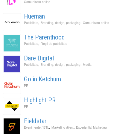
Comunicare online
Hueman
,
,
Publicitate
Branding, design, packaging
Comunicare online
The Parenthood
,
Publicitate
Regii de publicitate
Dare Digital
,
,
Publicitate
Branding, design, packaging
Media
Golin Ketchum
PR
Highlight PR
PR
Fieldstar
,
,
Evenimente / BTL
Marketing direct
Experiential Marketing