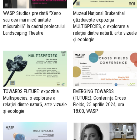
WASP Studios prezintă ”Xeno
Muzeul Național Brukenthal
sau cea mai mică unitate
găzduiește expoziția
măsurabilă” în cadrul proiectului
MULTISPECIES, o explorare a
Landscaping Theatre
relației dintre natură, arte vizuale
și ecologie
TOWARDS FUTURE: expoziția
EMERGING TOWARDS
Multispecies, o explorare a
(FUTURE): Conferința Cross
relației dintre natură, arte vizuale
Fields, 25 aprilie 2024, ora
și ecologie
18:00, WASP