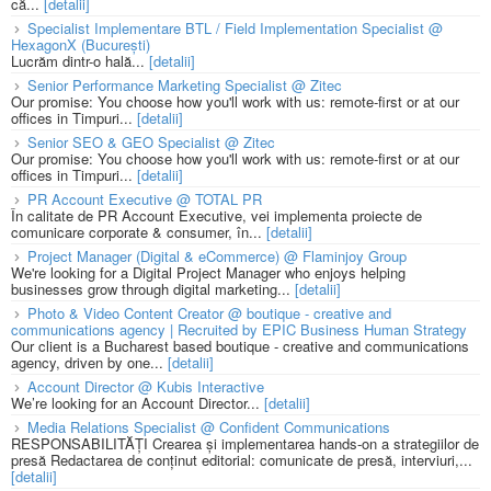
că...
[detalii]
Specialist Implementare BTL / Field Implementation Specialist @
HexagonX (București)
Lucrăm dintr-o hală...
[detalii]
Senior Performance Marketing Specialist @ Zitec
Our promise: You choose how you'll work with us: remote-first or at our
offices in Timpuri...
[detalii]
Senior SEO & GEO Specialist @ Zitec
Our promise: You choose how you'll work with us: remote-first or at our
offices in Timpuri...
[detalii]
PR Account Executive @ TOTAL PR
În calitate de PR Account Executive, vei implementa proiecte de
comunicare corporate & consumer, în...
[detalii]
Project Manager (Digital & eCommerce) @ Flaminjoy Group
We're looking for a Digital Project Manager who enjoys helping
businesses grow through digital marketing...
[detalii]
Photo & Video Content Creator @ boutique - creative and
communications agency | Recruited by EPIC Business Human Strategy
Our client is a Bucharest based boutique - creative and communications
agency, driven by one...
[detalii]
Account Director @ Kubis Interactive
We’re looking for an Account Director...
[detalii]
Media Relations Specialist @ Confident Communications
RESPONSABILITĂȚI Crearea și implementarea hands-on a strategiilor de
presă Redactarea de conținut editorial: comunicate de presă, interviuri,...
[detalii]