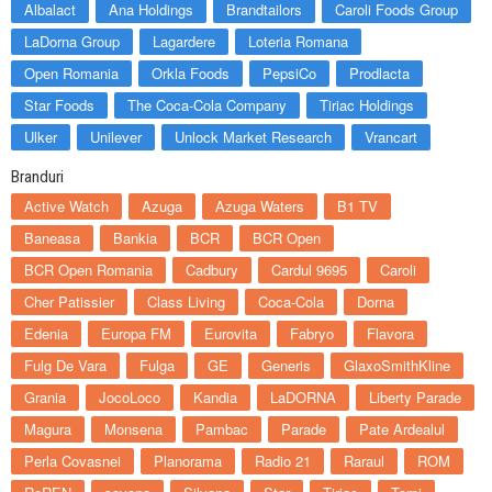
Albalact
Ana Holdings
Brandtailors
Caroli Foods Group
LaDorna Group
Lagardere
Loteria Romana
Open Romania
Orkla Foods
PepsiCo
Prodlacta
Star Foods
The Coca-Cola Company
Tiriac Holdings
Ulker
Unilever
Unlock Market Research
Vrancart
Branduri
Active Watch
Azuga
Azuga Waters
B1 TV
Baneasa
Bankia
BCR
BCR Open
BCR Open Romania
Cadbury
Cardul 9695
Caroli
Cher Patissier
Class Living
Coca-Cola
Dorna
Edenia
Europa FM
Eurovita
Fabryo
Flavora
Fulg De Vara
Fulga
GE
Generis
GlaxoSmithKline
Grania
JocoLoco
Kandia
LaDORNA
Liberty Parade
Magura
Monsena
Pambac
Parade
Pate Ardealul
Perla Covasnei
Planorama
Radio 21
Raraul
ROM