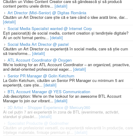
Căutăm un Video Content Creator care să gândească și să producă
content pentru unele dintre...
[detalii]
Art Director (Mid–Senior) @ Digitas România
Căutăm un Art Director care știe că e tare când o idee arată bine, dar...
[detalii]
Social Media Specialist wanted @ Internet Corp
Ești pasionat(ă) de social media, content creation și tendințele digitale?
Ai un ochi format pentru...
[detalii]
Social Media Art Director @ pastel
Căutăm un Art Director cu experiență în social media, care să știe cum
să transforme...
[detalii]
ATL Account Coordinator @ Oxygen
We’re looking for an ATL Account Coordinator – an organized, proactive,
and detail-oriented professional eager...
[detalii]
Senior PR Manager @ Golin Ketchum
La Golin Ketchum, căutăm un Senior PR Manager cu minimum 5 ani
experiență, care știe...
[detalii]
BTL Account Manager @ YES Communication
Job description: We're on the lookout for an awesome BTL Account
Manager to join our vibrant...
[detalii]
3D Artist – Shopper Experience @ Mercury360
Ai cel puțin 7 ani experiență în zona de BTL (evenimente, activări,
standuri și plasări...
[detalii]
Specialist Productie @ Godmother
Căutăm un profesionist versatil, cu experiență relevantă în producție, care
înțelege materiale, finisaje premium și...
[detalii]