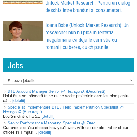
Unlock Market Research. Pentru un dialog
deschis intre branduri si consumatori.
Ioana Bobe (Unlock Market Research): Un
researcher bun nu pica in tentatia
megalomana ca deja le cam stie cu
romanii, cu berea, cu chipsurile
Jobs
BTL Account Manager Senior @ HexagonX (București)
Rolul ăsta se măsoară în ce nu se vede: proiectele care ies bine pentru
că...
[detalii]
Specialist Implementare BTL / Field Implementation Specialist @
HexagonX (București)
Lucrăm dintr-o hală...
[detalii]
Senior Performance Marketing Specialist @ Zitec
Our promise: You choose how you'll work with us: remote-first or at our
offices in Timpuri...
[detalii]