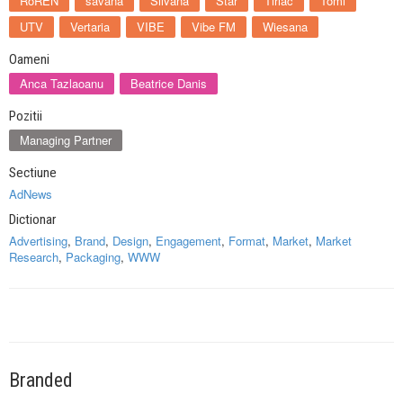
RoREN
savana
Silvana
Star
Tiriac
Tomi
UTV
Vertaria
VIBE
Vibe FM
Wiesana
Oameni
Anca Tazlaoanu
Beatrice Danis
Pozitii
Managing Partner
Sectiune
AdNews
Dictionar
Advertising
,
Brand
,
Design
,
Engagement
,
Format
,
Market
,
Market
Research
,
Packaging
,
WWW
Branded