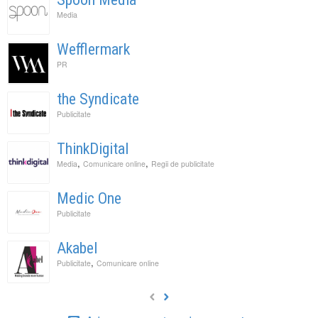
Media
Wefflermark
PR
the Syndicate
Publicitate
ThinkDigital
,
,
Media
Comunicare online
Regii de publicitate
Medic One
Publicitate
Akabel
,
Publicitate
Comunicare online