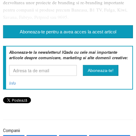
dezvoltarea unor proiecte de branding si re-branding importante
pentru companii si produse precum Baneasa, B1 TV, Fulga, Kiwi,
Savana, Fabryo, Petprod sau 9695.
Aboneaza-te pentru a avea acces la acest articol
Aboneaza-te la newsletterul IQads cu cele mai importante
articole despre comunicare, marketing si alte domenii creative:
Info
Companii