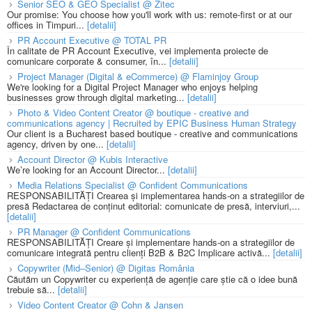
Senior SEO & GEO Specialist @ Zitec
Our promise: You choose how you'll work with us: remote-first or at our
offices in Timpuri...
[detalii]
PR Account Executive @ TOTAL PR
În calitate de PR Account Executive, vei implementa proiecte de
comunicare corporate & consumer, în...
[detalii]
Project Manager (Digital & eCommerce) @ Flaminjoy Group
We're looking for a Digital Project Manager who enjoys helping
businesses grow through digital marketing...
[detalii]
Photo & Video Content Creator @ boutique - creative and
communications agency | Recruited by EPIC Business Human Strategy
Our client is a Bucharest based boutique - creative and communications
agency, driven by one...
[detalii]
Account Director @ Kubis Interactive
We’re looking for an Account Director...
[detalii]
Media Relations Specialist @ Confident Communications
RESPONSABILITĂȚI Crearea și implementarea hands-on a strategiilor de
presă Redactarea de conținut editorial: comunicate de presă, interviuri,...
[detalii]
PR Manager @ Confident Communications
RESPONSABILITĂȚI Creare și implementare hands-on a strategiilor de
comunicare integrată pentru clienți B2B & B2C Implicare activă...
[detalii]
Copywriter (Mid–Senior) @ Digitas România
Căutăm un Copywriter cu experiență de agenție care știe că o idee bună
trebuie să...
[detalii]
Video Content Creator @ Cohn & Jansen