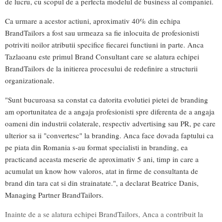
de lucru, cu scopul de a perfecta modelul de business al companiei.
Ca urmare a acestor actiuni, aproximativ 40% din echipa
BrandTailors a fost sau urmeaza sa fie inlocuita de profesionisti
potriviti noilor atributii specifice fiecarei functiuni in parte. Anca
Tazlaoanu este primul Brand Consultant care se alatura echipei
BrandTailors de la initierea procesului de redefinire a structurii
organizationale.
"Sunt bucuroasa sa constat ca datorita evolutiei pietei de branding
am oportunitatea de a angaja profesionisti spre diferenta de a angaja
oameni din industrii colaterale, respectiv advertising sau PR, pe care
ulterior sa ii "convertesc" la branding. Anca face dovada faptului ca
pe piata din Romania s-au format specialisti in branding, ea
practicand aceasta meserie de aproximativ 5 ani, timp in care a
acumulat un know how valoros, atat in firme de consultanta de
brand din tara cat si din strainatate.", a declarat Beatrice Danis,
Managing Partner BrandTailors.
Inainte de a se alatura echipei BrandTailors, Anca a contribuit la