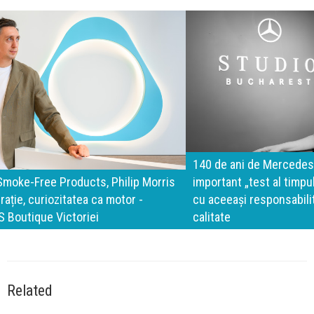
140 de ani de Mercedes-Benz. Ramona Pîrlog: Cel mai
important „test al timpului” este să inovăm constant, dar
cu aceeași responsabilitate față de oameni, siguranță și
calitate
Related