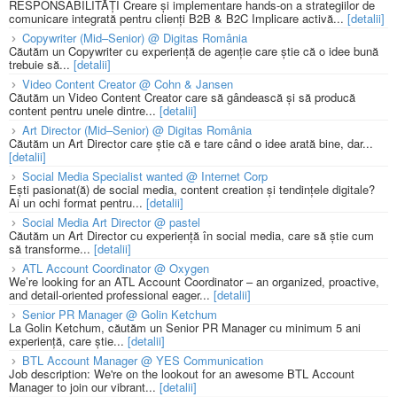
RESPONSABILITĂȚI Creare și implementare hands-on a strategiilor de
comunicare integrată pentru clienți B2B & B2C Implicare activă...
[detalii]
Copywriter (Mid–Senior) @ Digitas România
Căutăm un Copywriter cu experiență de agenție care știe că o idee bună
trebuie să...
[detalii]
Video Content Creator @ Cohn & Jansen
Căutăm un Video Content Creator care să gândească și să producă
content pentru unele dintre...
[detalii]
Art Director (Mid–Senior) @ Digitas România
Căutăm un Art Director care știe că e tare când o idee arată bine, dar...
[detalii]
Social Media Specialist wanted @ Internet Corp
Ești pasionat(ă) de social media, content creation și tendințele digitale?
Ai un ochi format pentru...
[detalii]
Social Media Art Director @ pastel
Căutăm un Art Director cu experiență în social media, care să știe cum
să transforme...
[detalii]
ATL Account Coordinator @ Oxygen
We’re looking for an ATL Account Coordinator – an organized, proactive,
and detail-oriented professional eager...
[detalii]
Senior PR Manager @ Golin Ketchum
La Golin Ketchum, căutăm un Senior PR Manager cu minimum 5 ani
experiență, care știe...
[detalii]
BTL Account Manager @ YES Communication
Job description: We're on the lookout for an awesome BTL Account
Manager to join our vibrant...
[detalii]