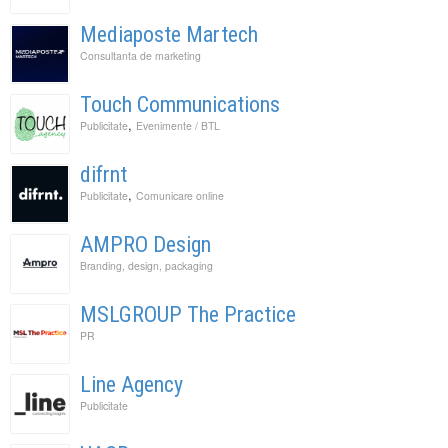
Mediaposte Martech
Consultanta de marketing
Touch Communications
,
Publicitate
Evenimente / BTL
difrnt
,
Publicitate
Comunicare online
AMPRO Design
Branding, design, packaging
MSLGROUP The Practice
PR
Line Agency
Publicitate