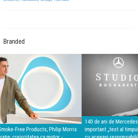
Branded
140 de ani de Mercedes-Benz. Ramona Pîrlog: Cel mai
important „test al timpului” este să inovăm constant, dar
cu aceeași responsabilitate față de oameni, siguranță și