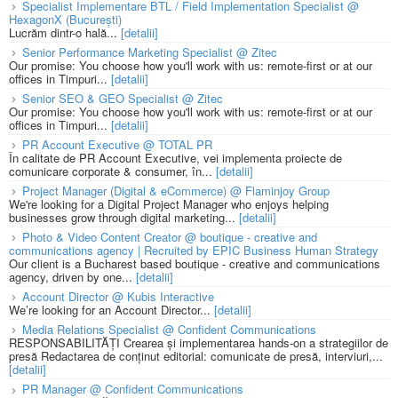
Specialist Implementare BTL / Field Implementation Specialist @
HexagonX (București)
Lucrăm dintr-o hală...
[detalii]
Senior Performance Marketing Specialist @ Zitec
Our promise: You choose how you'll work with us: remote-first or at our
offices in Timpuri...
[detalii]
Senior SEO & GEO Specialist @ Zitec
Our promise: You choose how you'll work with us: remote-first or at our
offices in Timpuri...
[detalii]
PR Account Executive @ TOTAL PR
În calitate de PR Account Executive, vei implementa proiecte de
comunicare corporate & consumer, în...
[detalii]
Project Manager (Digital & eCommerce) @ Flaminjoy Group
We're looking for a Digital Project Manager who enjoys helping
businesses grow through digital marketing...
[detalii]
Photo & Video Content Creator @ boutique - creative and
communications agency | Recruited by EPIC Business Human Strategy
Our client is a Bucharest based boutique - creative and communications
agency, driven by one...
[detalii]
Account Director @ Kubis Interactive
We’re looking for an Account Director...
[detalii]
Media Relations Specialist @ Confident Communications
RESPONSABILITĂȚI Crearea și implementarea hands-on a strategiilor de
presă Redactarea de conținut editorial: comunicate de presă, interviuri,...
[detalii]
PR Manager @ Confident Communications