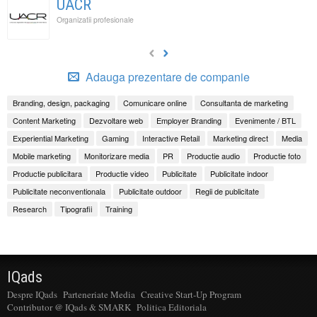
UACR
Organizatii profesionale
Adauga prezentare de companie
Branding, design, packaging
Comunicare online
Consultanta de marketing
Content Marketing
Dezvoltare web
Employer Branding
Evenimente / BTL
Experiential Marketing
Gaming
Interactive Retail
Marketing direct
Media
Mobile marketing
Monitorizare media
PR
Productie audio
Productie foto
Productie publicitara
Productie video
Publicitate
Publicitate indoor
Publicitate neconventionala
Publicitate outdoor
Regii de publicitate
Research
Tipografii
Training
IQads
Despre IQads
Parteneriate Media
Creative Start-Up Program
Contributor @ IQads & SMARK
Politica Editoriala