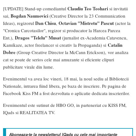
Claudiu Teo Teohari
[UPDATE] Stand-up comediantul
si invitatii
Bogdan Naumovici
sai,
(Creative Director la 23 Communication
Dan Chisu
Octavian "Mistretu" Pascut
Ideas), regizorul
,
(actor la
"Cronica Carcotasilor", regizor si producator la Harcea Parcea
Dragos "Telelu" Musat
Ent.),
(jurnalist
ex-Academia Catavencu,
Catalin
Kamikaze
, actor freelancer si creativ la Propaganda) si
Dobre
(Group Creative Director la McCann Erickson)
, vor analiza
cat se poate de serios cele mai amuzante si eficiente clipuri
publicitare virale din lume.
Evenimentul va avea loc vineri, 18 mai, la noul sediu al Bibliotecii
Nationale, intrarea fiind libera, pe baza de inscriere. Pe pagina de
Facebook Kiss FM a fost dezvoltata o aplicatie dedicata inscrierilor.
Evenimentul este sutinut de HBO GO, in parteneriat cu KISS FM,
IQads si REALITATEA TV.
Aboneaza-te la newsletterul IQads cu cele mai importante