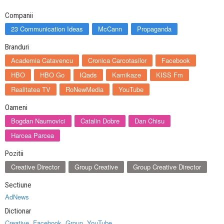
Companii
23 Communication Ideas
McCann
Propaganda
Branduri
Academia Catavencu
Cronica Carcotasilor
Facebook
HBO
HBO Go
IQads
Kamikaze
KISS Fm
Realitatea TV
RoNewMedia
YouTube
Oameni
Bogdan Naumovici
Catalin Dobre
Dan Chisu
Harcea Parcea
Pozitii
Creative Director
Group Creative
Group Creative Director
Sectiune
AdNews
Dictionar
Creative
,
Facebook
,
Group
,
YouTube