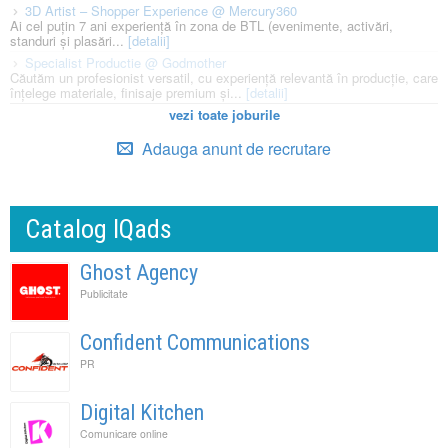
3D Artist – Shopper Experience @ Mercury360
Ai cel puțin 7 ani experiență în zona de BTL (evenimente, activări,
standuri și plasări...
[detalii]
Specialist Productie @ Godmother
Căutăm un profesionist versatil, cu experiență relevantă în producție, care
înțelege materiale, finisaje premium și...
[detalii]
vezi toate joburile
Adauga anunt de recrutare
Catalog IQads
Ghost Agency
Publicitate
Confident Communications
PR
Digital Kitchen
Comunicare online