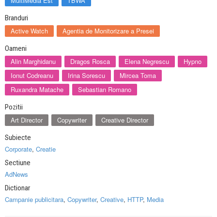
MultiMedia Est
TBWA
Branduri
Active Watch
Agentia de Monitorizare a Presei
Oameni
Alin Marghidanu
Dragos Rosca
Elena Negrescu
Hypno
Ionut Codreanu
Irina Sorescu
Mircea Toma
Ruxandra Matache
Sebastian Romano
Pozitii
Art Director
Copywriter
Creative Director
Subiecte
Corporate
,
Creatie
Sectiune
AdNews
Dictionar
Campanie publicitara
,
Copywriter
,
Creative
,
HTTP
,
Media