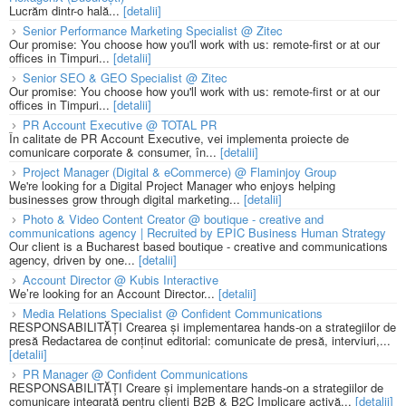
Lucrăm dintr-o hală...
[detalii]
Senior Performance Marketing Specialist @ Zitec
Our promise: You choose how you'll work with us: remote-first or at our
offices in Timpuri...
[detalii]
Senior SEO & GEO Specialist @ Zitec
Our promise: You choose how you'll work with us: remote-first or at our
offices in Timpuri...
[detalii]
PR Account Executive @ TOTAL PR
În calitate de PR Account Executive, vei implementa proiecte de
comunicare corporate & consumer, în...
[detalii]
Project Manager (Digital & eCommerce) @ Flaminjoy Group
We're looking for a Digital Project Manager who enjoys helping
businesses grow through digital marketing...
[detalii]
Photo & Video Content Creator @ boutique - creative and
communications agency | Recruited by EPIC Business Human Strategy
Our client is a Bucharest based boutique - creative and communications
agency, driven by one...
[detalii]
Account Director @ Kubis Interactive
We’re looking for an Account Director...
[detalii]
Media Relations Specialist @ Confident Communications
RESPONSABILITĂȚI Crearea și implementarea hands-on a strategiilor de
presă Redactarea de conținut editorial: comunicate de presă, interviuri,...
[detalii]
PR Manager @ Confident Communications
RESPONSABILITĂȚI Creare și implementare hands-on a strategiilor de
comunicare integrată pentru clienți B2B & B2C Implicare activă...
[detalii]