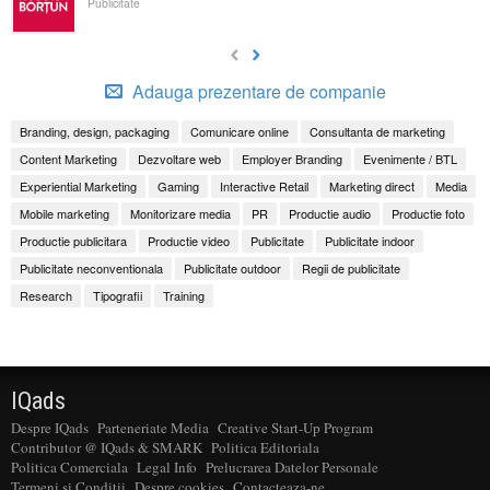
Publicitate
Adauga prezentare de companie
Branding, design, packaging
Comunicare online
Consultanta de marketing
Content Marketing
Dezvoltare web
Employer Branding
Evenimente / BTL
Experiential Marketing
Gaming
Interactive Retail
Marketing direct
Media
Mobile marketing
Monitorizare media
PR
Productie audio
Productie foto
Productie publicitara
Productie video
Publicitate
Publicitate indoor
Publicitate neconventionala
Publicitate outdoor
Regii de publicitate
Research
Tipografii
Training
IQads
Despre IQads
Parteneriate Media
Creative Start-Up Program
Contributor @ IQads & SMARK
Politica Editoriala
Politica Comerciala
Legal Info
Prelucrarea Datelor Personale
Termeni si Conditii
Despre cookies
Contacteaza-ne