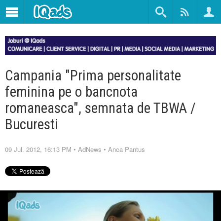
Campania "Prima personalitate
feminina pe o bancnota
romaneasca", semnata de TBWA /
Bucuresti
09 Jul. 2012, 16:13 PM
•
AdNews
•
Anca Pantus