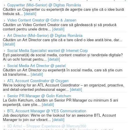
Copywriter (Mid–Senior) @ Digitas România
Căutăm un Copywriter cu experiență de agenție care știe că o idee bună
trebuie să...
[detalii]
Video Content Creator @ Cohn & Jansen
Căutăm un Video Content Creator care să gândească și să producă
content pentru unele dintre...
[detalii]
Art Director (Mid–Senior) @ Digitas România
Căutăm un Art Director care știe că e tare când o idee arată bine, dar...
[detalii]
Social Media Specialist wanted @ Internet Corp
Ești pasionat(ă) de social media, content creation și tendințele digitale?
Ai un ochi format pentru...
[detalii]
Social Media Art Director @ pastel
Căutăm un Art Director cu experiență în social media, care să știe cum
să transforme...
[detalii]
ATL Account Coordinator @ Oxygen
We’re looking for an ATL Account Coordinator – an organized, proactive,
and detail-oriented professional eager...
[detalii]
Senior PR Manager @ Golin Ketchum
La Golin Ketchum, căutăm un Senior PR Manager cu minimum 5 ani
experiență, care știe...
[detalii]
BTL Account Manager @ YES Communication
Job description: We're on the lookout for an awesome BTL Account
Manager to join our vibrant...
[detalii]
3D Artist – Shopper Experience @ Mercury360