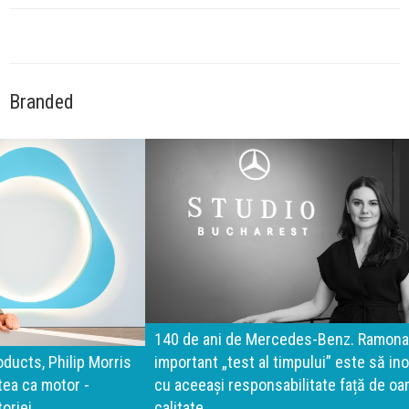
Branded
140 de ani de Mercedes-Benz. Ramona Pîrlog: Cel mai
important „test al timpului” este să inovăm constant, dar
cu aceeași responsabilitate față de oameni, siguranță și
calitate