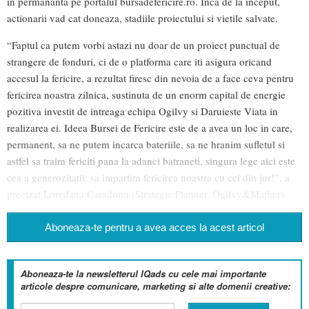
in permananta pe portalul bursadefericire.ro. Inca de la inceput,
actionarii vad cat doneaza, stadiile proiectului si vietile salvate.
“Faptul ca putem vorbi astazi nu doar de un proiect punctual de
strangere de fonduri, ci de o platforma care iti asigura oricand
accesul la fericire, a rezultat firesc din nevoia de a face ceva pentru
fericirea noastra zilnica, sustinuta de un enorm capital de energie
pozitiva investit de intreaga echipa Ogilvy si Daruieste Viata in
realizarea ei. Ideea Bursei de Fericire este de a avea un loc in care,
permanent, sa ne putem incarca bateriile, sa ne hranim sufletul si
astfel sa traim fericiti pana la adanci batraneti, singura lege aici este
cea a generozitatii: sa impartim fericirea noastra cu cei din jur!”, a
precizat Loredana Caradimu (Strategic Planner, Ogilvy&Mather).
Aboneaza-te pentru a avea acces la acest articol
Aboneaza-te la newsletterul IQads cu cele mai importante
articole despre comunicare, marketing si alte domenii creative: