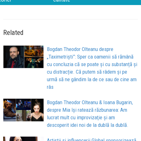
Related
Bogdan Theodor Olteanu despre
„Taximetriști”: Sper ca oamenii să rămână
cu concluzia că se poate și cu substanță și
cu distracție. Că putem să râdem și pe
urmă să ne gândim la de ce sau de cine am
râs
Bogdan Theodor Olteanu & Ioana Bugarin,
despre Mia își ratează răzbunarea: Am
lucrat mult cu improvizaţie și am
descoperit idei noi de la dublă la dublă.
Artiștii și influencerii Global sponsorizează