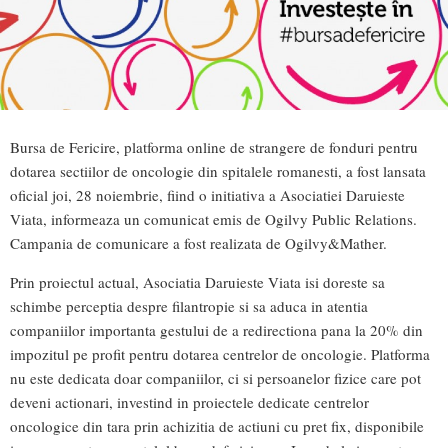
Bursa de Fericire, platforma online de strangere de fonduri pentru
dotarea sectiilor de oncologie din spitalele romanesti, a fost lansata
oficial joi, 28 noiembrie, fiind o initiativa a Asociatiei Daruieste
Viata, informeaza un comunicat emis de Ogilvy Public Relations.
Campania de comunicare a fost realizata de Ogilvy&Mather.
Prin proiectul actual, Asociatia Daruieste Viata isi doreste sa
schimbe perceptia despre filantropie si sa aduca in atentia
companiilor importanta gestului de a redirectiona pana la 20% din
impozitul pe profit pentru dotarea centrelor de oncologie. Platforma
nu este dedicata doar companiilor, ci si persoanelor fizice care pot
deveni actionari, investind in proiectele dedicate centrelor
oncologice din tara prin achizitia de actiuni cu pret fix, disponibile