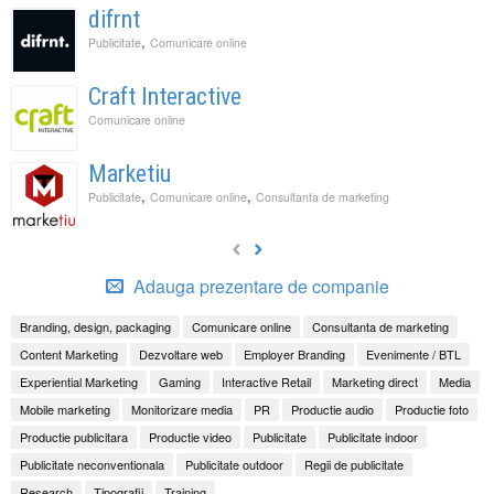
difrnt
,
Publicitate
Comunicare online
Craft Interactive
Comunicare online
Marketiu
,
,
Publicitate
Comunicare online
Consultanta de marketing
Adauga prezentare de companie
Branding, design, packaging
Comunicare online
Consultanta de marketing
Content Marketing
Dezvoltare web
Employer Branding
Evenimente / BTL
Experiential Marketing
Gaming
Interactive Retail
Marketing direct
Media
Mobile marketing
Monitorizare media
PR
Productie audio
Productie foto
Productie publicitara
Productie video
Publicitate
Publicitate indoor
Publicitate neconventionala
Publicitate outdoor
Regii de publicitate
Research
Tipografii
Training