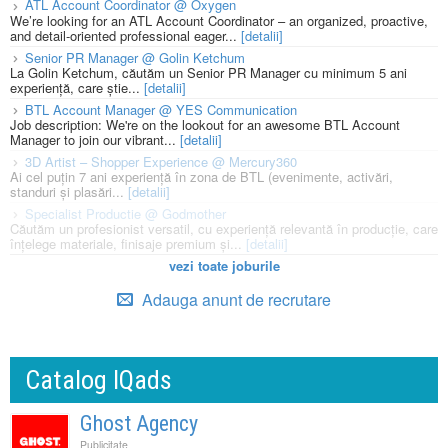
ATL Account Coordinator @ Oxygen
We’re looking for an ATL Account Coordinator – an organized, proactive,
and detail-oriented professional eager...
[detalii]
Senior PR Manager @ Golin Ketchum
La Golin Ketchum, căutăm un Senior PR Manager cu minimum 5 ani
experiență, care știe...
[detalii]
BTL Account Manager @ YES Communication
Job description: We're on the lookout for an awesome BTL Account
Manager to join our vibrant...
[detalii]
3D Artist – Shopper Experience @ Mercury360
Ai cel puțin 7 ani experiență în zona de BTL (evenimente, activări,
standuri și plasări...
[detalii]
Specialist Productie @ Godmother
Căutăm un profesionist versatil, cu experiență relevantă în producție, care
înțelege materiale, finisaje premium și...
[detalii]
vezi toate joburile
Adauga anunt de recrutare
Catalog IQads
Ghost Agency
Publicitate