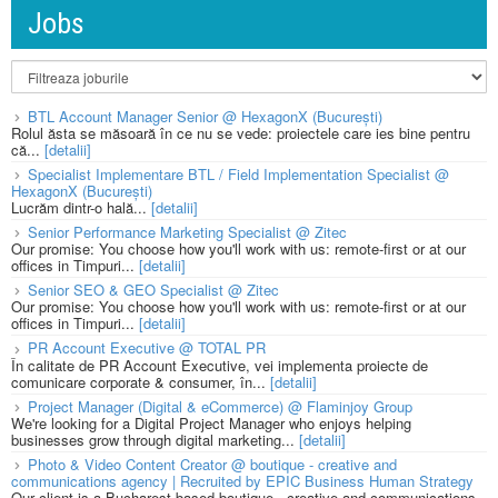
Jobs
BTL Account Manager Senior @ HexagonX (București)
Rolul ăsta se măsoară în ce nu se vede: proiectele care ies bine pentru
că...
[detalii]
Specialist Implementare BTL / Field Implementation Specialist @
HexagonX (București)
Lucrăm dintr-o hală...
[detalii]
Senior Performance Marketing Specialist @ Zitec
Our promise: You choose how you'll work with us: remote-first or at our
offices in Timpuri...
[detalii]
Senior SEO & GEO Specialist @ Zitec
Our promise: You choose how you'll work with us: remote-first or at our
offices in Timpuri...
[detalii]
PR Account Executive @ TOTAL PR
În calitate de PR Account Executive, vei implementa proiecte de
comunicare corporate & consumer, în...
[detalii]
Project Manager (Digital & eCommerce) @ Flaminjoy Group
We're looking for a Digital Project Manager who enjoys helping
businesses grow through digital marketing...
[detalii]
Photo & Video Content Creator @ boutique - creative and
communications agency | Recruited by EPIC Business Human Strategy
Our client is a Bucharest based boutique - creative and communications