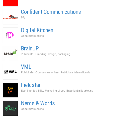
Confident Communications
PR
Digital Kitchen
Comunicare online
BrainUP
,
Publicitate
Branding, design, packaging
VML
,
,
Publicitate
Comunicare online
Publicitate internationala
Fieldstar
,
,
Evenimente / BTL
Marketing direct
Experiential Marketing
Nerds & Words
Comunicare online