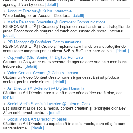
agency, driven by one...
[detalii]
Account Director @ Kubis Interactive
We’re looking for an Account Director...
[detalii]
Media Relations Specialist @ Confident Communications
RESPONSABILITĂȚI Crearea și implementarea hands-on a strategiilor de
presă Redactarea de conținut editorial: comunicate de presă, interviuri,...
[detalii]
PR Manager @ Confident Communications
RESPONSABILITĂȚI Creare și implementare hands-on a strategiilor de
comunicare integrată pentru clienți B2B & B2C Implicare activă...
[detalii]
Copywriter (Mid–Senior) @ Digitas România
Căutăm un Copywriter cu experiență de agenție care știe că o idee bună
trebuie să...
[detalii]
Video Content Creator @ Cohn & Jansen
Căutăm un Video Content Creator care să gândească și să producă
content pentru unele dintre...
[detalii]
Art Director (Mid–Senior) @ Digitas România
Căutăm un Art Director care știe că e tare când o idee arată bine, dar...
[detalii]
Social Media Specialist wanted @ Internet Corp
Ești pasionat(ă) de social media, content creation și tendințele digitale?
Ai un ochi format pentru...
[detalii]
Social Media Art Director @ pastel
Căutăm un Art Director cu experiență în social media, care să știe cum
să transforme...
[detalii]