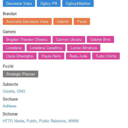
Daruieste Viata
Ogilvy PR
Ogilvy&Mather
Branduri
Asociatia Daruieste Viata
Gabriel
Paula
Oameni
Bogdan Theodor Olteanu
Carmen Uscatu
Gabriel Biris
Loredana
Loredana Caradimu
Lucian Mindruta
Oana Gheorghiu
Paula Herlo
Radu Jude
Tudor Chirila
Pozitii
Strategic Planner
Subiecte
Creatie
,
ONG
Sectiune
AdNews
Dictionar
HTTP
,
Media
,
Public
,
Public Relations
,
WWW