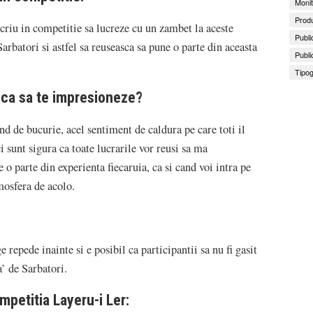
Monit
Produ
nscriu in competitie sa lucreze cu un zambet la aceste
Publi
Sarbatori si astfel sa reuseasca sa pune o parte din aceasta
Publi
Tipog
e ca sa te impresioneze?
nd de bucurie, acel sentiment de caldura pe care toti il
sunt sigura ca toate lucrarile vor reusi sa ma
 o parte din experienta fiecaruia, ca si cand voi intra pe
mosfera de acolo.
repede inainte si e posibil ca participantii sa nu fi gasit
a’ de Sarbatori.
mpetitia Layeru-i Ler: