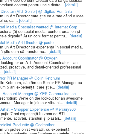
m un Video Content Creator care să gândească
 producă content pentru unele dintre...
[detalii]
 Director (Mid–Senior) @ Digitas România
m un Art Director care știe că e tare când o idee
bine, dar...
[detalii]
ial Media Specialist wanted @ Internet Corp
pasionat(ă) de social media, content creation și
țele digitale? Ai un ochi format pentru...
[detalii]
ial Media Art Director @ pastel
m un Art Director cu experiență în social media,
să știe cum să transforme...
[detalii]
L Account Coordinator @ Oxygen
 looking for an ATL Account Coordinator – an
zed, proactive, and detail-oriented professional
...
[detalii]
nior PR Manager @ Golin Ketchum
lin Ketchum, căutăm un Senior PR Manager cu
um 5 ani experiență, care știe...
[detalii]
L Account Manager @ YES Communication
escription: We're on the lookout for an awesome
ccount Manager to join our vibrant...
[detalii]
Artist – Shopper Experience @ Mercury360
l puțin 7 ani experiență în zona de BTL
mente, activări, standuri și plasări...
[detalii]
cialist Productie @ Godmother
m un profesionist versatil, cu experiență
ntă în producție, care înțelege materiale, finisaje