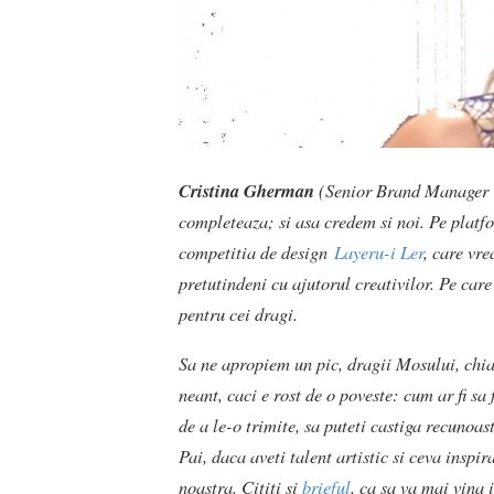
Cristina Gherman
(Senior Brand Manager Ti
completeaza; si asa credem si noi. Pe platf
competitia de design
Layeru-i Ler
, care vr
pretutindeni cu ajutorul creativilor. Pe car
pentru cei dragi.
Sa ne apropiem un pic, dragii Mosului, chia
neant, caci e rost de o poveste: cum ar fi sa 
de a le-o trimite, sa puteti castiga recunoas
Pai, daca aveti talent artistic si ceva inspir
noastra. Cititi si
brieful
, ca sa va mai vina 