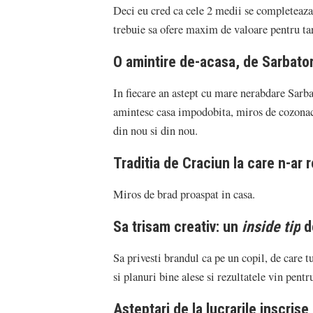
Deci eu cred ca cele 2 medii se completeaza
trebuie sa ofere maxim de valoare pentru ta
O amintire de-acasa, de Sarbator
In fiecare an astept cu mare nerabdare Sarbat
amintesc casa impodobita, miros de cozonac 
din nou si din nou.
Traditia de Craciun la care n-ar r
Miros de brad proaspat in casa.
Sa trisam creativ: un
inside tip
de
Sa privesti brandul ca pe un copil, de care 
si planuri bine alese si rezultatele vin pentru
Asteptari de la lucrarile inscrise