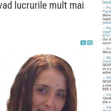
 vad lucrurile mult mai
[detali
Pro
Flami
We're
helpi
[detali
Pho
creat
EPIC 
Our c
commu
Acc
We’re
Med
Comm
RESPO
on a 
editor
PR
RESPO
a stra
B2B &
Cop
Căută
știe c
Vi