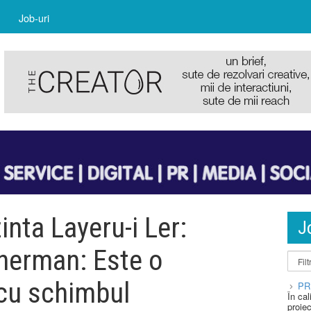
Job-uri
nta Layeru-i Ler:
J
Gherman: Este o
 cu schimbul
PR
În ca
proie