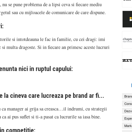
, nu se pune problema de a lipsi ceva si fiecare mediu
rgetul sau cu mijloacele de comunicare de care dispune.
i:
orile si intotdeauna le fac in familie, cu cei dragi: imi
si multa dragoste. Si in fiecare an primesc aceste lucruri
enunta nici in ruptul capului:
 la cineva care lucreaza pe brand ar fi...
Brand
Consu
tu ca manager ai grija sa creasca…il indrumi, cu strategii
Dezv
 ca ai pus suflet si ti-a pasat ca lucrurile sa iasa bine.
Exper
Marke
 in competitie: