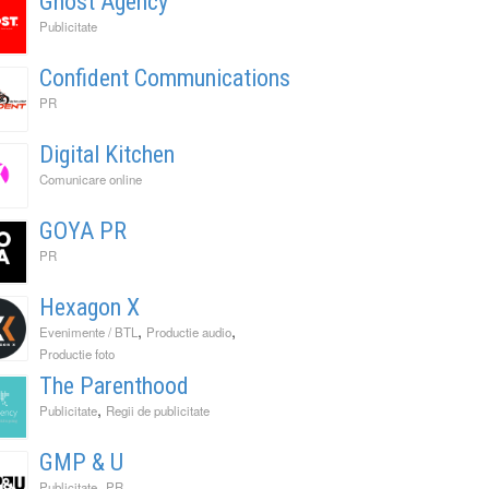
Ghost Agency
Publicitate
Confident Communications
PR
Digital Kitchen
Comunicare online
GOYA PR
PR
Hexagon X
,
,
Evenimente / BTL
Productie audio
Productie foto
The Parenthood
,
Publicitate
Regii de publicitate
GMP & U
,
Publicitate
PR