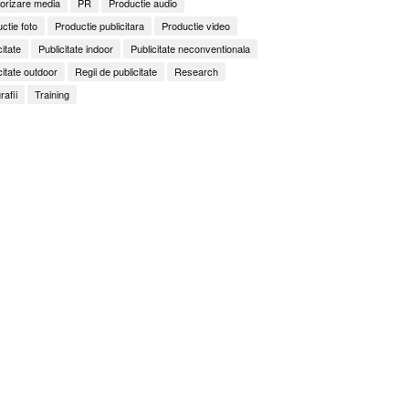
orizare media
PR
Productie audio
ctie foto
Productie publicitara
Productie video
citate
Publicitate indoor
Publicitate neconventionala
citate outdoor
Regii de publicitate
Research
rafii
Training