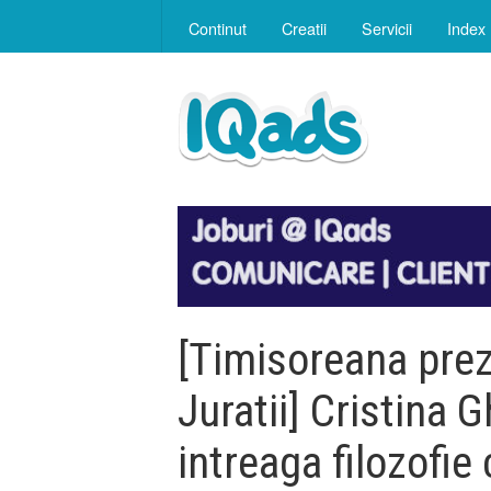
Continut
Creatii
Servicii
Index
[Timisoreana prezi
Juratii] Cristina 
intreaga filozofie