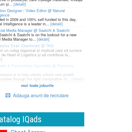
um și...
[detalii]
ion Designer / Video Editor @ Natural
igence
ed in 2009 and 100% self-funded to this day,
l Intelligence is a leader in...
[detalii]
cial Media Manager @ Saatchi & Saatchi
Saatchi & Saatchi is on the lookout for a new
l Media Manager to...
[detalii]
istics Exec (Gestionar) @ TAG
m un coleg organizat și implicat care să lucreze
i de Head of Logistics și să contribuie la...
i]
wth & Partnerships Specialist @ Flaminjoy
p
mission is to help clients unlock new growth
unities through the right combination of...
[detalii]
vezi toate joburile
Adauga anunt de recrutare
atalog IQads