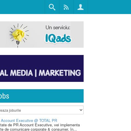
obs
 Account Executive @ TOTAL PR
litate de PR Account Executive, vei implementa
cte de comunicare corporate & consumer, în...