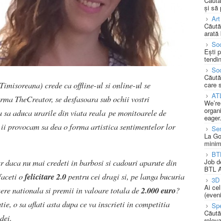
Căută
și să
Art
Căută
arată 
Soc
Ești 
tendin
Soc
Căută
misoreana) crede ca offline-ul si online-ul se
care 
AT
orma TheCreator, se desfasoara sub ochii vostri
We’re
organi
ea sa aduca urarile din viata reala pe monitoarele de
eager
e ii provocam sa dea o forma artistica sentimentelor lor
Se
La Go
minim
BT
r daca nu mai credeti in barbosi si cadouri aparute din
Job d
BTL A
faceti o
felicitare 2.0
pentru cei dragi si, pe langa bucuria
3D 
Ai ce
tere nationala si premii in valoare totala de
2.000 euro
?
(eveni
atie, o sa aflati asta dupa ce va inscrieti in competitia
Spe
Căută
idei.
releva