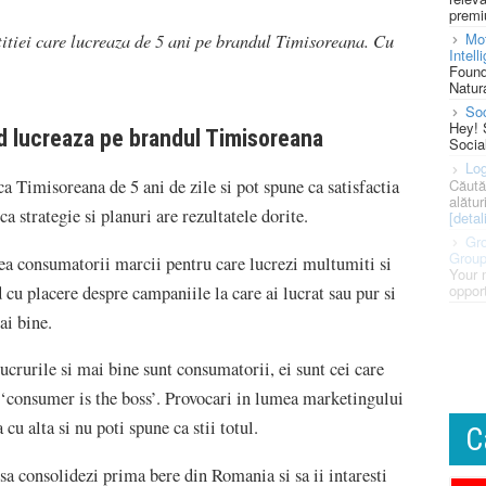
premi
etitiei care lucreaza de 5 ani pe brandul Timisoreana. Cu
Mot
Intell
Found
Natura
So
Hey! 
d lucreaza pe brandul Timisoreana
Socia
Log
Căută
a Timisoreana de 5 ani de zile si pot spune ca satisfactia
alătur
ca strategie si planuri are rezultatele dorite.
[detali
Gro
Grou
dea consumatorii marcii pentru care lucrezi multumiti si
Your 
opport
 cu placere despre campaniile la care ai lucrat sau pur si
ai bine.
ucrurile si mai bine sunt consumatorii, ei sunt cei care
‘consumer is the boss’. Provocari in lumea marketingului
cu alta si nu poti spune ca stii totul.
C
 consolidezi prima bere din Romania si sa ii intaresti