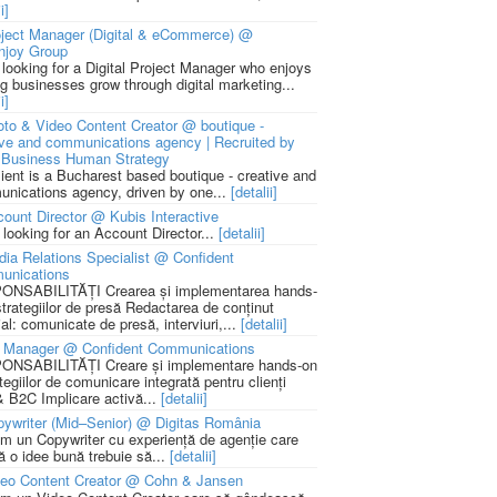
i]
ject Manager (Digital & eCommerce) @
njoy Group
 looking for a Digital Project Manager who enjoys
ng businesses grow through digital marketing...
i]
to & Video Content Creator @ boutique -
ive and communications agency | Recruited by
Business Human Strategy
lient is a Bucharest based boutique - creative and
nications agency, driven by one...
[detalii]
ount Director @ Kubis Interactive
 looking for an Account Director...
[detalii]
ia Relations Specialist @ Confident
unications
NSABILITĂȚI Crearea și implementarea hands-
strategiilor de presă Redactarea de conținut
ial: comunicate de presă, interviuri,...
[detalii]
 Manager @ Confident Communications
NSABILITĂȚI Creare și implementare hands-on
tegiilor de comunicare integrată pentru clienți
 B2C Implicare activă...
[detalii]
ywriter (Mid–Senior) @ Digitas România
m un Copywriter cu experiență de agenție care
ă o idee bună trebuie să...
[detalii]
deo Content Creator @ Cohn & Jansen