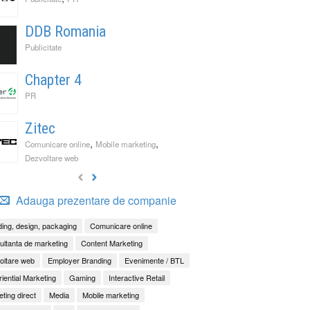
DDB Romania
Publicitate
Chapter 4
PR
Zitec
,
,
Comunicare online
Mobile marketing
Dezvoltare web
Adauga prezentare de companie
ing, design, packaging
Comunicare online
ltanta de marketing
Content Marketing
oltare web
Employer Branding
Evenimente / BTL
iential Marketing
Gaming
Interactive Retail
ting direct
Media
Mobile marketing