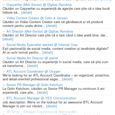
Copywriter (Mid–Senior) @ Digitas România
Căutăm un Copywriter cu experiență de agenție care știe că o idee bună
trebuie să...
[detalii]
Video Content Creator @ Cohn & Jansen
Căutăm un Video Content Creator care să gândească și să producă
content pentru unele dintre...
[detalii]
Art Director (Mid–Senior) @ Digitas România
Căutăm un Art Director care știe că e tare când o idee arată bine, dar...
[detalii]
Social Media Specialist wanted @ Internet Corp
Ești pasionat(ă) de social media, content creation și tendințele digitale?
Ai un ochi format pentru...
[detalii]
Social Media Art Director @ pastel
Căutăm un Art Director cu experiență în social media, care să știe cum
să transforme...
[detalii]
ATL Account Coordinator @ Oxygen
We’re looking for an ATL Account Coordinator – an organized, proactive,
and detail-oriented professional eager...
[detalii]
Senior PR Manager @ Golin Ketchum
La Golin Ketchum, căutăm un Senior PR Manager cu minimum 5 ani
experiență, care știe...
[detalii]
BTL Account Manager @ YES Communication
Job description: We're on the lookout for an awesome BTL Account
Manager to join our vibrant...
[detalii]
3D Artist – Shopper Experience @ Mercury360