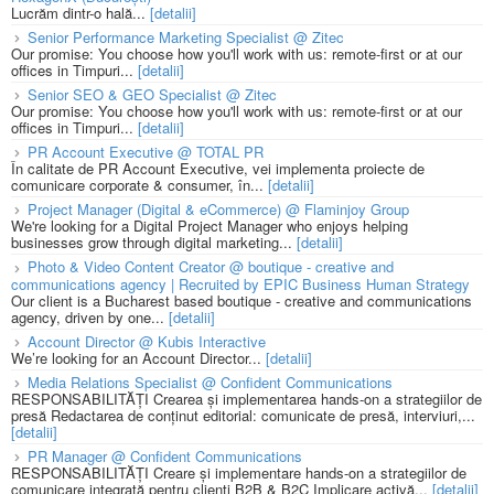
Lucrăm dintr-o hală...
[detalii]
Senior Performance Marketing Specialist @ Zitec
Our promise: You choose how you'll work with us: remote-first or at our
offices in Timpuri...
[detalii]
Senior SEO & GEO Specialist @ Zitec
Our promise: You choose how you'll work with us: remote-first or at our
offices in Timpuri...
[detalii]
PR Account Executive @ TOTAL PR
În calitate de PR Account Executive, vei implementa proiecte de
comunicare corporate & consumer, în...
[detalii]
Project Manager (Digital & eCommerce) @ Flaminjoy Group
We're looking for a Digital Project Manager who enjoys helping
businesses grow through digital marketing...
[detalii]
Photo & Video Content Creator @ boutique - creative and
communications agency | Recruited by EPIC Business Human Strategy
Our client is a Bucharest based boutique - creative and communications
agency, driven by one...
[detalii]
Account Director @ Kubis Interactive
We’re looking for an Account Director...
[detalii]
Media Relations Specialist @ Confident Communications
RESPONSABILITĂȚI Crearea și implementarea hands-on a strategiilor de
presă Redactarea de conținut editorial: comunicate de presă, interviuri,...
[detalii]
PR Manager @ Confident Communications
RESPONSABILITĂȚI Creare și implementare hands-on a strategiilor de
comunicare integrată pentru clienți B2B & B2C Implicare activă...
[detalii]