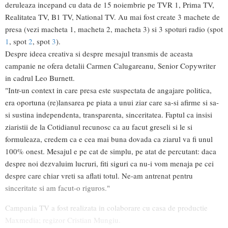
deruleaza incepand cu data de 15 noiembrie pe TVR 1, Prima TV,
Realitatea TV, B1 TV, National TV. Au mai fost create 3 machete de
presa (vezi macheta 1, macheta 2, macheta 3) si 3 spoturi radio (spot
1
, spot
2
, spot
3
).
Despre ideea creativa si despre mesajul transmis de aceasta
campanie ne ofera detalii Carmen Calugareanu, Senior Copywriter
in cadrul Leo Burnett.
"Intr-un context in care presa este suspectata de angajare politica,
era oportuna (re)lansarea pe piata a unui ziar care sa-si afirme si sa-
si sustina independenta, transparenta, sinceritatea. Faptul ca insisi
ziaristii de la Cotidianul recunosc ca au facut greseli si le si
formuleaza, credem ca e cea mai buna dovada ca ziarul va fi unul
100% onest. Mesajul e pe cat de simplu, pe atat de percutant: daca
despre noi dezvaluim lucruri, fiti siguri ca nu-i vom menaja pe cei
despre care chiar vreti sa aflati totul. Ne-am antrenat pentru
sinceritate si am facut-o riguros."
Campania TV a fost realizata in colaborare cu casa de productie
Maxmedia; regizor Cristian Mungiu.