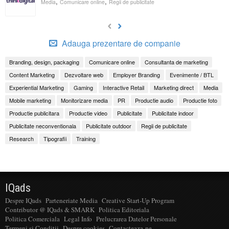
,
,
Media
Comunicare online
Regii de publicitate
Adauga prezentare de companie
Branding, design, packaging
Comunicare online
Consultanta de marketing
Content Marketing
Dezvoltare web
Employer Branding
Evenimente / BTL
Experiential Marketing
Gaming
Interactive Retail
Marketing direct
Media
Mobile marketing
Monitorizare media
PR
Productie audio
Productie foto
Productie publicitara
Productie video
Publicitate
Publicitate indoor
Publicitate neconventionala
Publicitate outdoor
Regii de publicitate
Research
Tipografii
Training
IQads
Despre IQads
Parteneriate Media
Creative Start-Up Program
Contributor @ IQads & SMARK
Politica Editoriala
Politica Comerciala
Legal Info
Prelucrarea Datelor Personale
Termeni si Conditii
Despre cookies
Contacteaza-ne