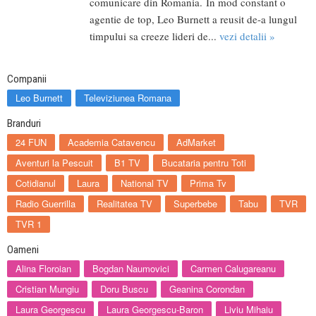
comunicare din Romania. In mod constant o
agentie de top, Leo Burnett a reusit de-a lungul
timpului sa creeze lideri de...
vezi detalii »
Companii
Leo Burnett
Televiziunea Romana
Branduri
24 FUN
Academia Catavencu
AdMarket
Aventuri la Pescuit
B1 TV
Bucataria pentru Toti
Cotidianul
Laura
National TV
Prima Tv
Radio Guerrilla
Realitatea TV
Superbebe
Tabu
TVR
TVR 1
Oameni
Alina Floroian
Bogdan Naumovici
Carmen Calugareanu
Cristian Mungiu
Doru Buscu
Geanina Corondan
Laura Georgescu
Laura Georgescu-Baron
Liviu Mihaiu