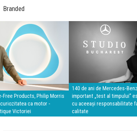
Branded
140 de ani de Mercedes-Benz. Ramona Pîrlog: Cel mai
important „test al timpului” este să inovăm constant, dar
cu aceeași responsabilitate față de oameni, siguranță și
calitate