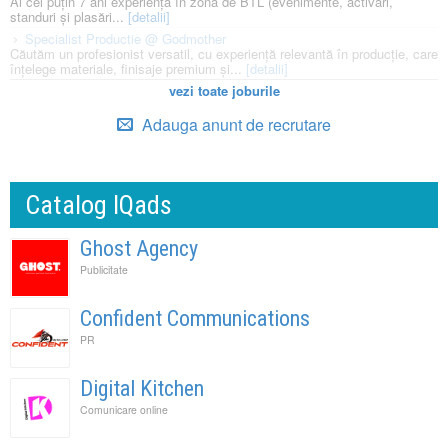
Ai cel puțin 7 ani experiență în zona de BTL (evenimente, activări,
standuri și plasări...
[detalii]
Specialist Productie @ Godmother
Căutăm un profesionist versatil, cu experiență relevantă în producție, care
înțelege materiale, finisaje premium și...
[detalii]
vezi toate joburile
Adauga anunt de recrutare
Catalog IQads
Ghost Agency
Publicitate
Confident Communications
PR
Digital Kitchen
Comunicare online