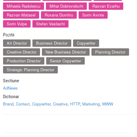
Mihaela Radulescu
Mihai Dobrovolschi
Razvan Exarhu
Razvan Matasel
Roxana Dumitru
Sorin Axinte
Sorin Vulpe
Stefan Vasilachi
Pozitii
Art Director
Business Director
Copywriter
Creative Director
New Business Director
Planning Director
Production Director
Senior Copywriter
Strategic Planning Director
Sectiune
AdNews
Dictionar
Brand
,
Context
,
Copywriter
,
Creative
,
HTTP
,
Marketing
,
WWW