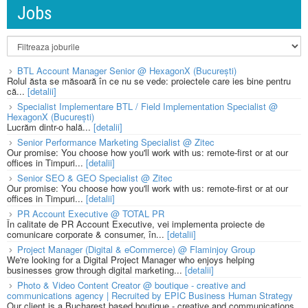
Jobs
BTL Account Manager Senior @ HexagonX (București)
Rolul ăsta se măsoară în ce nu se vede: proiectele care ies bine pentru
că...
[detalii]
Specialist Implementare BTL / Field Implementation Specialist @
HexagonX (București)
Lucrăm dintr-o hală...
[detalii]
Senior Performance Marketing Specialist @ Zitec
Our promise: You choose how you'll work with us: remote-first or at our
offices in Timpuri...
[detalii]
Senior SEO & GEO Specialist @ Zitec
Our promise: You choose how you'll work with us: remote-first or at our
offices in Timpuri...
[detalii]
PR Account Executive @ TOTAL PR
În calitate de PR Account Executive, vei implementa proiecte de
comunicare corporate & consumer, în...
[detalii]
Project Manager (Digital & eCommerce) @ Flaminjoy Group
We're looking for a Digital Project Manager who enjoys helping
businesses grow through digital marketing...
[detalii]
Photo & Video Content Creator @ boutique - creative and
communications agency | Recruited by EPIC Business Human Strategy
Our client is a Bucharest based boutique - creative and communications