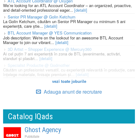
ATL Account Coordinator @ Oxygen
We’re looking for an ATL Account Coordinator – an organized, proactive,
and detail-oriented professional eager...
[detalii]
Senior PR Manager @ Golin Ketchum
La Golin Ketchum, căutăm un Senior PR Manager cu minimum 5 ani
experiență, care știe...
[detalii]
BTL Account Manager @ YES Communication
Job description: We're on the lookout for an awesome BTL Account
Manager to join our vibrant...
[detalii]
3D Artist – Shopper Experience @ Mercury360
Ai cel puțin 7 ani experiență în zona de BTL (evenimente, activări,
standuri și plasări...
[detalii]
Specialist Productie @ Godmother
Căutăm un profesionist versatil, cu experiență relevantă în producție, care
înțelege materiale, finisaje premium și...
[detalii]
vezi toate joburile
Adauga anunt de recrutare
Catalog IQads
Ghost Agency
Publicitate