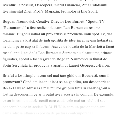
Aventuri la pescuit, Descopera, Ziarul Financiar, Ziua,Cotidianul,
Evenimentul Zilei, ProTV Magazin, Promotor si Life Sport.
Bogdan Naumovici, Creative Director-Leo Burnett:" Spotul TV
"Restaurantul" a fost realizat de catre Leo Burnett cu resurse
minime. Bugetul initial nu prevazuse si productia unui spot TV, dar
toata lumea a fost atat de indragostita de idee incat ne-am hotarat sa
ne dam peste cap sa il facem. Asa ca de locatia de la Marriott a facut
rost clientul, cei de la Leo Burnett si Starcom au alcatuit majoritatea
figuratiei, spotul a fost regizat de Bogdan Naumovici si filmat de
Sorin Serghiuta iar productia a apartinut Laurei Georgescu-Baron.
Brieful a fost simplu: avem cel mai tare ghid din Bucuresti, cum il
promovam? Cand am inceput insa sa ne gandim, am descoperit ca
B-24- FUN se adreseaza mai multor grupuri tinta si challenge-ul a
fost sa descoperim ce ar fi putut avea acestea in comun. De exemplu,
ce au in comun adolescentii care cauta cele mai tari cluburi sau
concerte house in acelasi B-24-FUN in care un pasionat de arta
cauta adresa ultimei expozitii de pictura contemporana?