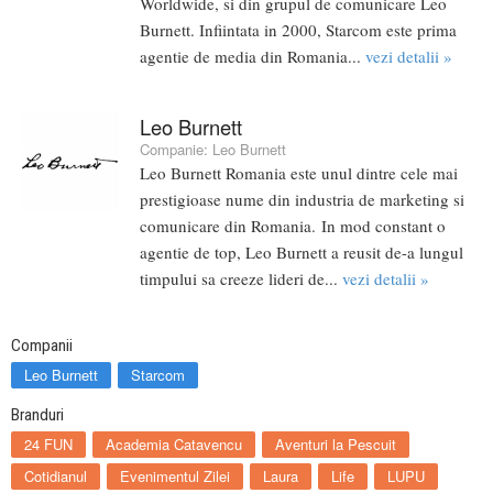
Worldwide, si din grupul de comunicare Leo
Burnett. Infiintata in 2000, Starcom este prima
agentie de media din Romania...
vezi detalii »
Leo Burnett
Companie:
Leo Burnett
Leo Burnett Romania este unul dintre cele mai
prestigioase nume din industria de marketing si
comunicare din Romania. In mod constant o
agentie de top, Leo Burnett a reusit de-a lungul
timpului sa creeze lideri de...
vezi detalii »
Companii
Leo Burnett
Starcom
Branduri
24 FUN
Academia Catavencu
Aventuri la Pescuit
Cotidianul
Evenimentul Zilei
Laura
Life
LUPU