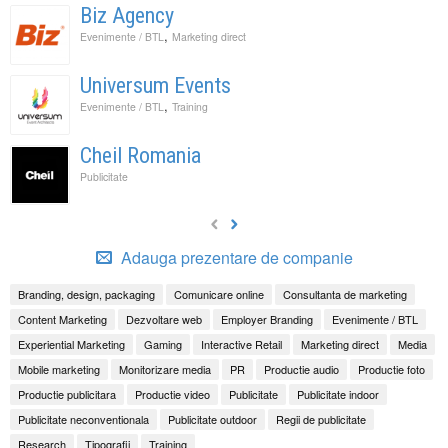
Biz Agency
,
Evenimente / BTL
Marketing direct
Universum Events
,
Evenimente / BTL
Training
Cheil Romania
Publicitate
Adauga prezentare de companie
Branding, design, packaging
Comunicare online
Consultanta de marketing
Content Marketing
Dezvoltare web
Employer Branding
Evenimente / BTL
Experiential Marketing
Gaming
Interactive Retail
Marketing direct
Media
Mobile marketing
Monitorizare media
PR
Productie audio
Productie foto
Productie publicitara
Productie video
Publicitate
Publicitate indoor
Publicitate neconventionala
Publicitate outdoor
Regii de publicitate
Research
Tipografii
Training