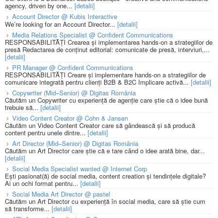
agency, driven by one...
[detalii]
Account Director @ Kubis Interactive
We’re looking for an Account Director...
[detalii]
Media Relations Specialist @ Confident Communications
RESPONSABILITĂȚI Crearea și implementarea hands-on a strategiilor de
presă Redactarea de conținut editorial: comunicate de presă, interviuri,...
[detalii]
PR Manager @ Confident Communications
RESPONSABILITĂȚI Creare și implementare hands-on a strategiilor de
comunicare integrată pentru clienți B2B & B2C Implicare activă...
[detalii]
Copywriter (Mid–Senior) @ Digitas România
Căutăm un Copywriter cu experiență de agenție care știe că o idee bună
trebuie să...
[detalii]
Video Content Creator @ Cohn & Jansen
Căutăm un Video Content Creator care să gândească și să producă
content pentru unele dintre...
[detalii]
Art Director (Mid–Senior) @ Digitas România
Căutăm un Art Director care știe că e tare când o idee arată bine, dar...
[detalii]
Social Media Specialist wanted @ Internet Corp
Ești pasionat(ă) de social media, content creation și tendințele digitale?
Ai un ochi format pentru...
[detalii]
Social Media Art Director @ pastel
Căutăm un Art Director cu experiență în social media, care să știe cum
să transforme...
[detalii]