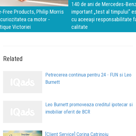
140 de ani de Mercedes-Benz. Ramona Pîrlog: Cel mai
important „test al timpului” este să inovăm constant, dar
cu aceeași responsabilitate față de oameni, siguranță și
calitate
Related
Petrecerea continua pentru 24 - FUN si Leo
Burnett
Leo Burnett promoveaza creditul ipotecar si
imobiliar oferit de BCR
[Client Service] Corina Catrinoiu