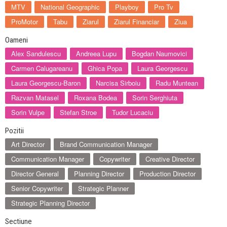
MTV
National Geographic
Playboy
Pro Tv
ProMotor
Tabu
Ziarul
Ziarul Financiar
Ziua
Oameni
Alex Sandulescu
Andreea Lupu
Bogdan Naumovici
Carmen Calugareanu
Ghica Popa
Laura Georgescu
Laura Georgescu-Baron
Narcisa Sirboiu
Radu Muntean
Razvan Matasel
Roxana Bodea
Sorin Serghiuta
Sorin Vulpe
Stefan Stroe
Tudor Lucaciu
Pozitii
Art Director
Brand Communication Manager
Communication Manager
Copywriter
Creative Director
Director General
Planning Director
Production Director
Senior Copywriter
Strategic Planner
Strategic Planning Director
Sectiune