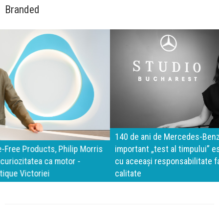
Branded
140 de ani de Mercedes-Benz. Ramona Pîrlog: Cel mai
important „test al timpului” este să inovăm constant, dar
cu aceeași responsabilitate față de oameni, siguranță și
calitate