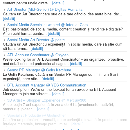
content pentru unele dintre...
[detalii]
Art Director (Mid–Senior) @ Digitas România
Căutăm un Art Director care știe că e tare când o idee arată bine, dar...
[detalii]
Social Media Specialist wanted @ Internet Corp
Ești pasionat(ă) de social media, content creation și tendințele digitale?
Ai un ochi format pentru...
[detalii]
Social Media Art Director @ pastel
Căutăm un Art Director cu experiență în social media, care să știe cum
să transforme...
[detalii]
ATL Account Coordinator @ Oxygen
We’re looking for an ATL Account Coordinator – an organized, proactive,
and detail-oriented professional eager...
[detalii]
Senior PR Manager @ Golin Ketchum
La Golin Ketchum, căutăm un Senior PR Manager cu minimum 5 ani
experiență, care știe...
[detalii]
BTL Account Manager @ YES Communication
Job description: We're on the lookout for an awesome BTL Account
Manager to join our vibrant...
[detalii]
3D Artist – Shopper Experience @ Mercury360
Ai cel puțin 7 ani experiență în zona de BTL (evenimente, activări,
standuri și plasări...
[detalii]
Specialist Productie @ Godmother
Căutăm un profesionist versatil, cu experiență relevantă în producție, care
înțelege materiale, finisaje premium și...
[detalii]