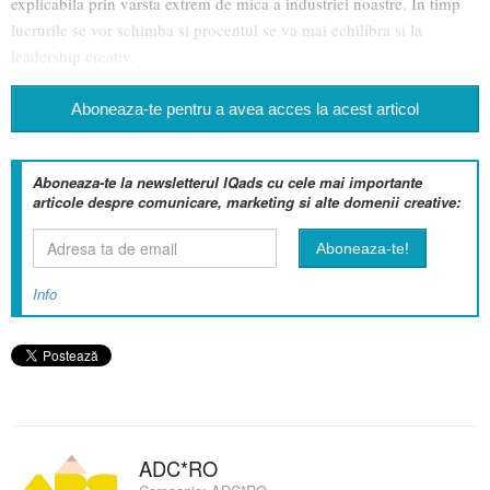
explicabila prin varsta extrem de mica a industriei noastre. In timp
lucrurile se vor schimba si procentul se va mai echilibra si la
leadership creativ.
Aboneaza-te pentru a avea acces la acest articol
Aboneaza-te la newsletterul IQads cu cele mai importante
articole despre comunicare, marketing si alte domenii creative:
Info
ADC*RO