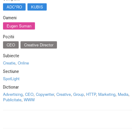
ADC*RO
KUBIS
Oameni
Eugen Suman
Pozitii
CEO
Creative Director
Subiecte
Creatie
,
Online
Sectiune
SpotLight
Dictionar
Advertising
,
CEO
,
Copywriter
,
Creative
,
Group
,
HTTP
,
Marketing
,
Media
,
Publicitate
,
WWW