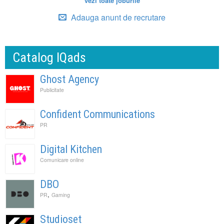
vezi toate joburile
Adauga anunt de recrutare
Catalog IQads
Ghost Agency
Publicitate
Confident Communications
PR
Digital Kitchen
Comunicare online
DBO
,
PR
Gaming
Studioset