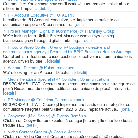
Our promise: You choose how you'll work with us: remote-first or at our
offices in Timpuri...
[detalii]
PR Account Executive @ TOTAL PR
În calitate de PR Account Executive, vei implementa proiecte de
comunicare corporate & consumer, în...
[detalii]
Project Manager (Digital & eCommerce) @ Flaminjoy Group
We're looking for a Digital Project Manager who enjoys helping
businesses grow through digital marketing...
[detalii]
Photo & Video Content Creator @ boutique - creative and
communications agency | Recruited by EPIC Business Human Strategy
Our client is a Bucharest based boutique - creative and communications
agency, driven by one...
[detalii]
Account Director @ Kubis Interactive
We’re looking for an Account Director...
[detalii]
Media Relations Specialist @ Confident Communications
RESPONSABILITĂȚI Crearea și implementarea hands-on a strategiilor de
presă Redactarea de conținut editorial: comunicate de presă, interviuri,...
[detalii]
PR Manager @ Confident Communications
RESPONSABILITĂȚI Creare și implementare hands-on a strategiilor de
comunicare integrată pentru clienți B2B & B2C Implicare activă...
[detalii]
Copywriter (Mid–Senior) @ Digitas România
Căutăm un Copywriter cu experiență de agenție care știe că o idee bună
trebuie să...
[detalii]
Video Content Creator @ Cohn & Jansen
Căutăm un Video Content Creator care să gândească și să producă