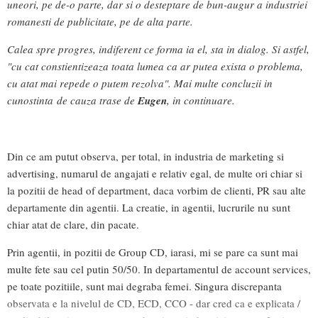
uneori, pe de-o parte, dar si o desteptare de bun-augur a industriei
romanesti de publicitate, pe de alta parte.
Calea spre progres, indiferent ce forma ia el, sta in dialog. Si astfel,
"cu cat constientizeaza toata lumea ca ar putea exista o problema,
cu atat mai repede o putem rezolva". Mai multe concluzii in
cunostinta de cauza trase de
Eugen
, in continuare.
Din ce am putut observa, per total, in industria de marketing si
advertising, numarul de angajati e relativ egal, de multe ori chiar si
la pozitii de head of department, daca vorbim de clienti, PR sau alte
departamente din agentii. La creatie, in agentii, lucrurile nu sunt
chiar atat de clare, din pacate.
Prin agentii, in pozitii de Group CD, iarasi, mi se pare ca sunt mai
multe fete sau cel putin 50/50. In departamentul de account services,
pe toate pozitiile, sunt mai degraba femei. Singura discrepanta
observata e la nivelul de CD, ECD, CCO - dar cred ca e explicata /