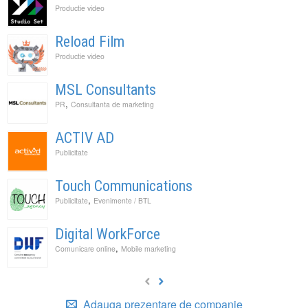
Productie video
Reload Film
Productie video
MSL Consultants
,
PR
Consultanta de marketing
ACTIV AD
Publicitate
Touch Communications
,
Publicitate
Evenimente / BTL
Digital WorkForce
,
Comunicare online
Mobile marketing
Adauga prezentare de companie