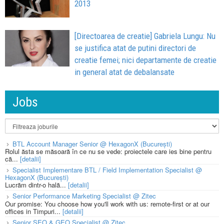
2013
[Directoarea de creatie] Gabriela Lungu: Nu
se justifica atat de putini directori de
creatie femei; nici departamente de creatie
in general atat de debalansate
Jobs
BTL Account Manager Senior @ HexagonX (București)
Rolul ăsta se măsoară în ce nu se vede: proiectele care ies bine pentru
că...
[detalii]
Specialist Implementare BTL / Field Implementation Specialist @
HexagonX (București)
Lucrăm dintr-o hală...
[detalii]
Senior Performance Marketing Specialist @ Zitec
Our promise: You choose how you'll work with us: remote-first or at our
offices in Timpuri...
[detalii]
Senior SEO & GEO Specialist @ Zitec