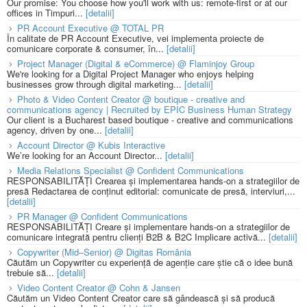
Our promise: You choose how you'll work with us: remote-first or at our
offices in Timpuri...
[detalii]
PR Account Executive @ TOTAL PR
În calitate de PR Account Executive, vei implementa proiecte de
comunicare corporate & consumer, în...
[detalii]
Project Manager (Digital & eCommerce) @ Flaminjoy Group
We're looking for a Digital Project Manager who enjoys helping
businesses grow through digital marketing...
[detalii]
Photo & Video Content Creator @ boutique - creative and
communications agency | Recruited by EPIC Business Human Strategy
Our client is a Bucharest based boutique - creative and communications
agency, driven by one...
[detalii]
Account Director @ Kubis Interactive
We’re looking for an Account Director...
[detalii]
Media Relations Specialist @ Confident Communications
RESPONSABILITĂȚI Crearea și implementarea hands-on a strategiilor de
presă Redactarea de conținut editorial: comunicate de presă, interviuri,...
[detalii]
PR Manager @ Confident Communications
RESPONSABILITĂȚI Creare și implementare hands-on a strategiilor de
comunicare integrată pentru clienți B2B & B2C Implicare activă...
[detalii]
Copywriter (Mid–Senior) @ Digitas România
Căutăm un Copywriter cu experiență de agenție care știe că o idee bună
trebuie să...
[detalii]
Video Content Creator @ Cohn & Jansen
Căutăm un Video Content Creator care să gândească și să producă