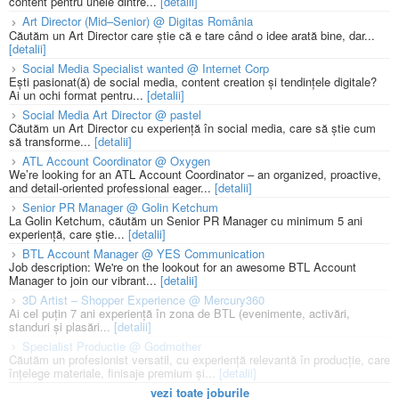
content pentru unele dintre...
[detalii]
Art Director (Mid–Senior) @ Digitas România
Căutăm un Art Director care știe că e tare când o idee arată bine, dar...
[detalii]
Social Media Specialist wanted @ Internet Corp
Ești pasionat(ă) de social media, content creation și tendințele digitale?
Ai un ochi format pentru...
[detalii]
Social Media Art Director @ pastel
Căutăm un Art Director cu experiență în social media, care să știe cum
să transforme...
[detalii]
ATL Account Coordinator @ Oxygen
We’re looking for an ATL Account Coordinator – an organized, proactive,
and detail-oriented professional eager...
[detalii]
Senior PR Manager @ Golin Ketchum
La Golin Ketchum, căutăm un Senior PR Manager cu minimum 5 ani
experiență, care știe...
[detalii]
BTL Account Manager @ YES Communication
Job description: We're on the lookout for an awesome BTL Account
Manager to join our vibrant...
[detalii]
3D Artist – Shopper Experience @ Mercury360
Ai cel puțin 7 ani experiență în zona de BTL (evenimente, activări,
standuri și plasări...
[detalii]
Specialist Productie @ Godmother
Căutăm un profesionist versatil, cu experiență relevantă în producție, care
înțelege materiale, finisaje premium și...
[detalii]
vezi toate joburile