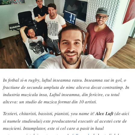
In fotbal si-n rugby, luftul inseamna rateu. Inseamna sut in gol, o
fractiune de secunda umpluta de nimc altceva decat contratimp. In
industria muzicala insa, Luftul inseamna, din fericire, cu totul
altceva: un studio de muzica format din 10 artisti.
Textieri, chitaristi, bassisti, pianisti, you name it!
Alex Luft
(de-aici
si numele studioului) este producatorul executiv al acestei cete de
muzicieni. Intamplator, este si cel care a pasit in haul