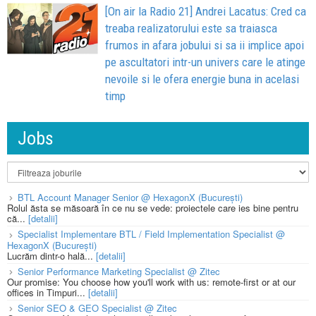
[On air la Radio 21] Andrei Lacatus: Cred ca
treaba realizatorului este sa traiasca
frumos in afara jobului si sa ii implice apoi
pe ascultatori intr-un univers care le atinge
nevoile si le ofera energie buna in acelasi
timp
Jobs
BTL Account Manager Senior @ HexagonX (București)
Rolul ăsta se măsoară în ce nu se vede: proiectele care ies bine pentru
că...
[detalii]
Specialist Implementare BTL / Field Implementation Specialist @
HexagonX (București)
Lucrăm dintr-o hală...
[detalii]
Senior Performance Marketing Specialist @ Zitec
Our promise: You choose how you'll work with us: remote-first or at our
offices in Timpuri...
[detalii]
Senior SEO & GEO Specialist @ Zitec