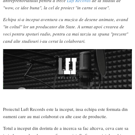
antreprenoriatului pentru a trece
Luft Records
de la stadiul de
"wow, ce idee buna", la cel de proiect "in carne si oase".
Echipa si-a inceput aventura cu muzica de desene animate, avand
"in coltul" lor un producator din State. A urmat apoi crearea de
voci pentru spoturi radio, pentru ca mai tarziu sa spuna "prezent"
cand alte studiouri i-au cerut la colaborari.
Proiectul Luft Records este la inceput, insa echipa este formata din
oameni care au mai colaborat cu alte case de productie.
Totul a inceput din dorinta de a incerca sa fac altceva, ceva care sa