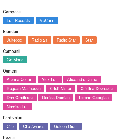
Companii
Luft Records
McCann
Branduri
Jukebox
Radio 21
Radio Star
Star
Campanii
Go Mono
Oameni
Alenna Coltan
Alex Luft
Alexandru Duma
Bogdan Marinescu
Cristi Nistor
Cristina Dobrescu
Dan Gradinaru
Denisa Demian
Lorean Georgian
Narcisa Luft
Festivaluri
Clio
Clio Awards
Golden Drum
Pozitii