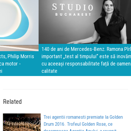
140 de ani de Mercedes-Benz. Ramona Pîrlog: Cel mai
important „test al timpului” este să inovăm constant, dar
cu aceeași responsabilitate față de oameni, siguranță și
calitate
Related
Trei agentii romanesti premiate la Golden
Drum 2016. Trofeul Golden Rose, ce