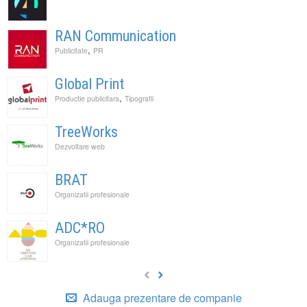
RAN Communication
,
Publicitate
PR
Global Print
,
Productie publicitara
Tipografii
TreeWorks
Dezvoltare web
BRAT
Organizatii profesionale
ADC*RO
Organizatii profesionale
Adauga prezentare de companie