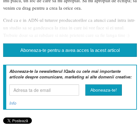
imi placa, un loc de care sa fiu apropiat. Sa fiu apropiat de echipa; sa
venim cu drag pentru a crea la orice ora.
Cred ca e in ADN-ul tuturor producatorilor ca atunci cand intra intr-
un studio sa se gandeasca la ziua in care isi vor face si ei unul.
Trebuie doar sa ai rabdare si niste prieteni care sa fie langa tine :)
Aboneaza-te pentru a avea acces la acest articol
Aboneaza-te la newsletterul IQads cu cele mai importante
articole despre comunicare, marketing si alte domenii creative:
Info