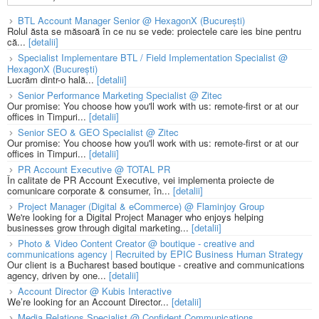
BTL Account Manager Senior @ HexagonX (București)
Rolul ăsta se măsoară în ce nu se vede: proiectele care ies bine pentru
că...
[detalii]
Specialist Implementare BTL / Field Implementation Specialist @
HexagonX (București)
Lucrăm dintr-o hală...
[detalii]
Senior Performance Marketing Specialist @ Zitec
Our promise: You choose how you'll work with us: remote-first or at our
offices in Timpuri...
[detalii]
Senior SEO & GEO Specialist @ Zitec
Our promise: You choose how you'll work with us: remote-first or at our
offices in Timpuri...
[detalii]
PR Account Executive @ TOTAL PR
În calitate de PR Account Executive, vei implementa proiecte de
comunicare corporate & consumer, în...
[detalii]
Project Manager (Digital & eCommerce) @ Flaminjoy Group
We're looking for a Digital Project Manager who enjoys helping
businesses grow through digital marketing...
[detalii]
Photo & Video Content Creator @ boutique - creative and
communications agency | Recruited by EPIC Business Human Strategy
Our client is a Bucharest based boutique - creative and communications
agency, driven by one...
[detalii]
Account Director @ Kubis Interactive
We’re looking for an Account Director...
[detalii]
Media Relations Specialist @ Confident Communications