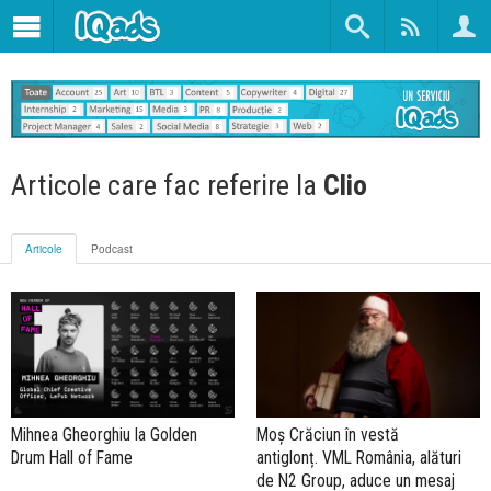
Articole care fac referire la
Clio
Articole
Podcast
Mihnea Gheorghiu la Golden
Moș Crăciun în vestă
Drum Hall of Fame
antiglonț. VML România, alături
de N2 Group, aduce un mesaj