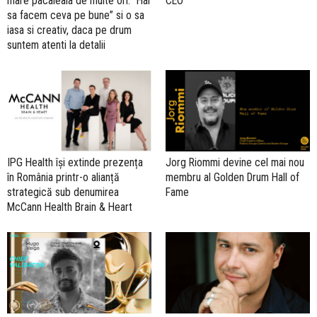
mare pacaleala de multe ori. “Hai
CEO
sa facem ceva pe bune” si o sa
iasa si creativ, daca pe drum
suntem atenti la detalii
IPG Health își extinde prezența
Jorg Riommi devine cel mai nou
în România printr-o alianță
membru al Golden Drum Hall of
strategică sub denumirea
Fame
McCann Health Brain & Heart