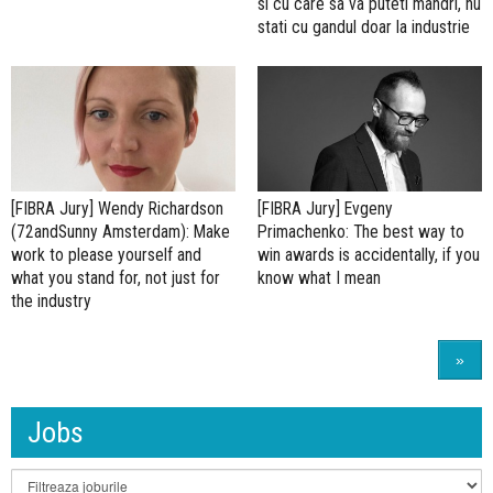
si cu care sa va puteti mandri, nu
stati cu gandul doar la industrie
[FIBRA Jury] Wendy Richardson
[FIBRA Jury] Evgeny
(72andSunny Amsterdam): Make
Primachenko: The best way to
work to please yourself and
win awards is accidentally, if you
what you stand for, not just for
know what I mean
the industry
»
Jobs