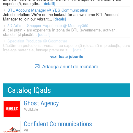
experiență, care știe...
[detalii]
BTL Account Manager @ YES Communication
Job description: We're on the lookout for an awesome BTL Account
Manager to join our vibrant...
[detalii]
3D Artist – Shopper Experience @ Mercury360
Ai cel puțin 7 ani experiență în zona de BTL (evenimente, activări,
standuri și plasări...
[detalii]
Specialist Productie @ Godmother
Căutăm un profesionist versatil, cu experiență relevantă în producție, care
înțelege materiale, finisaje premium și...
[detalii]
vezi toate joburile
Adauga anunt de recrutare
Catalog IQads
Ghost Agency
Publicitate
Confident Communications
PR