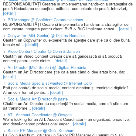
RESPONSABILITĂȚI Crearea și implementarea hands-on a strategiilor de
presă Redactarea de conținut editorial: comunicate de presă, interviuri,...
[detalii]
PR Manager @ Confident Communications
RESPONSABILITĂȚI Creare și implementare hands-on a strategiilor de
comunicare integrată pentru clienți B2B & B2C Implicare activă...
[detalii]
Copywriter (Mid–Senior) @ Digitas România
Căutăm un Copywriter cu experiență de agenție care știe că o idee bună
trebuie să...
[detalii]
Video Content Creator @ Cohn & Jansen
Căutăm un Video Content Creator care să gândească și să producă
content pentru unele dintre...
[detalii]
Art Director (Mid–Senior) @ Digitas România
Căutăm un Art Director care știe că e tare când o idee arată bine, dar...
[detalii]
Social Media Specialist wanted @ Internet Corp
Ești pasionat(ă) de social media, content creation și tendințele digitale?
Ai un ochi format pentru...
[detalii]
Social Media Art Director @ pastel
Căutăm un Art Director cu experiență în social media, care să știe cum
să transforme...
[detalii]
ATL Account Coordinator @ Oxygen
We’re looking for an ATL Account Coordinator – an organized, proactive,
and detail-oriented professional eager...
[detalii]
Senior PR Manager @ Golin Ketchum
La Golin Ketchum, căutăm un Senior PR Manager cu minimum 5 ani