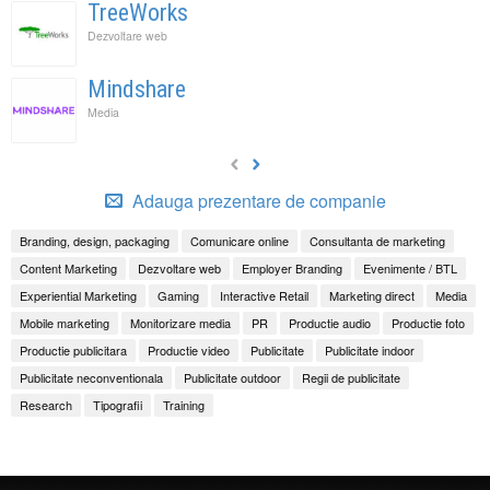
TreeWorks
Dezvoltare web
Mindshare
Media
Adauga prezentare de companie
Branding, design, packaging
Comunicare online
Consultanta de marketing
Content Marketing
Dezvoltare web
Employer Branding
Evenimente / BTL
Experiential Marketing
Gaming
Interactive Retail
Marketing direct
Media
Mobile marketing
Monitorizare media
PR
Productie audio
Productie foto
Productie publicitara
Productie video
Publicitate
Publicitate indoor
Publicitate neconventionala
Publicitate outdoor
Regii de publicitate
Research
Tipografii
Training