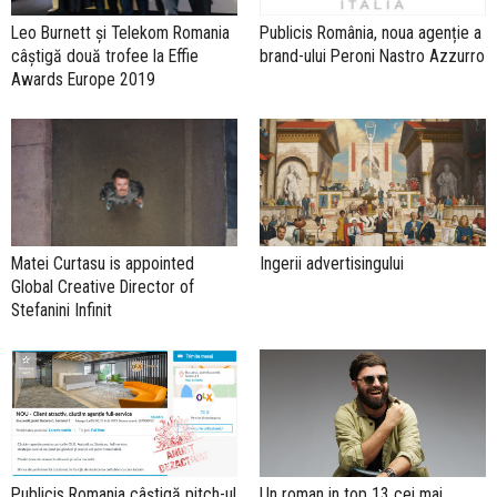
Leo Burnett și Telekom Romania
Publicis România, noua agenție a
câștigă două trofee la Effie
brand-ului Peroni Nastro Azzurro
Awards Europe 2019
Ingerii advertisingului
Matei Curtasu is appointed
Global Creative Director of
Stefanini Infinit
Publicis Romania câștigă pitch-ul
Un roman in top 13 cei mai