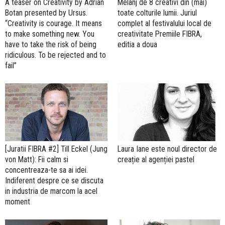
A teaser on Creativity by Adrian
Melanj de 8 creativi din (mai)
Botan presented by Ursus.
toate colturile lumii. Juriul
“Creativity is courage. It means
complet al festivalului local de
to make something new. You
creativitate Premiile FIBRA,
have to take the risk of being
editia a doua
ridiculous. To be rejected and to
fail”
[Juratii FIBRA #2] Till Eckel (Jung
Laura Iane este noul director de
von Matt): Fii calm si
creație al agenției pastel
concentreaza-te sa ai idei.
Indiferent despre ce se discuta
in industria de marcom la acel
moment