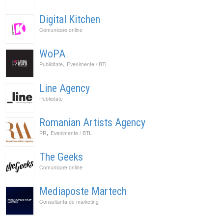
Digital Kitchen
Comunicare online
WoPA
,
Publicitate
Evenimente / BTL
Line Agency
Publicitate
Romanian Artists Agency
,
PR
Evenimente / BTL
The Geeks
Comunicare online
Mediaposte Martech
Consultanta de marketing