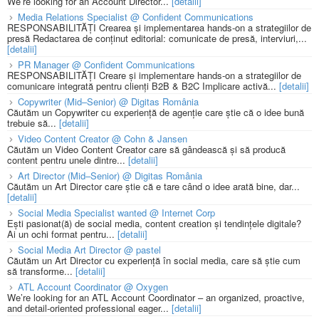
We’re looking for an Account Director...
[detalii]
Media Relations Specialist @ Confident Communications
RESPONSABILITĂȚI Crearea și implementarea hands-on a strategiilor de
presă Redactarea de conținut editorial: comunicate de presă, interviuri,...
[detalii]
PR Manager @ Confident Communications
RESPONSABILITĂȚI Creare și implementare hands-on a strategiilor de
comunicare integrată pentru clienți B2B & B2C Implicare activă...
[detalii]
Copywriter (Mid–Senior) @ Digitas România
Căutăm un Copywriter cu experiență de agenție care știe că o idee bună
trebuie să...
[detalii]
Video Content Creator @ Cohn & Jansen
Căutăm un Video Content Creator care să gândească și să producă
content pentru unele dintre...
[detalii]
Art Director (Mid–Senior) @ Digitas România
Căutăm un Art Director care știe că e tare când o idee arată bine, dar...
[detalii]
Social Media Specialist wanted @ Internet Corp
Ești pasionat(ă) de social media, content creation și tendințele digitale?
Ai un ochi format pentru...
[detalii]
Social Media Art Director @ pastel
Căutăm un Art Director cu experiență în social media, care să știe cum
să transforme...
[detalii]
ATL Account Coordinator @ Oxygen
We’re looking for an ATL Account Coordinator – an organized, proactive,
and detail-oriented professional eager...
[detalii]