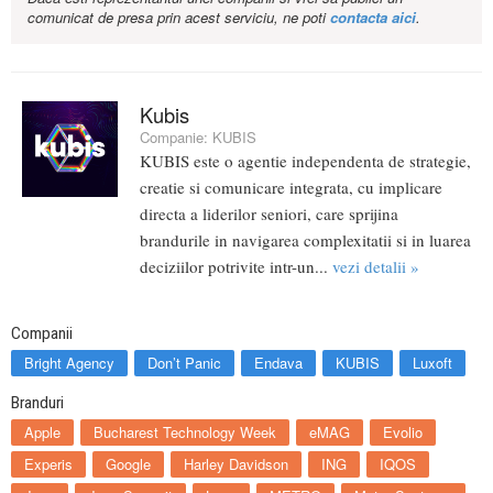
comunicat de presa prin acest serviciu, ne poti
contacta aici
.
Kubis
Companie:
KUBIS
KUBIS este o agentie independenta de strategie,
creatie si comunicare integrata, cu implicare
directa a liderilor seniori, care sprijina
brandurile in navigarea complexitatii si in luarea
deciziilor potrivite intr-un...
vezi detalii »
Companii
Bright Agency
Don’t Panic
Endava
KUBIS
Luxoft
Branduri
Apple
Bucharest Technology Week
eMAG
Evolio
Experis
Google
Harley Davidson
ING
IQOS