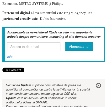
Extension, METRO SYSTEMS și Philips.
Partenerul digital al evenimentului este
i
ar
Bright Agency,
partenerul creativ este
Kubis Interactive.
Aboneaza-te la newsletterul IQads cu cele mai importante
articole despre comunicare, marketing si alte domenii creative:
Info
Sectiunea
Update
cuprinde comunicatele de presa ale
agentiilor si companiilor cu privire la activitatea lor, in special
in domeniile comunicarii, marketingului si CSR-ului.
Update
este un serviciu oferit companiilor in cadrul
platformelor IQads si SMARK.
Daca esti reprezentantul unei companii si vrei sa publici un