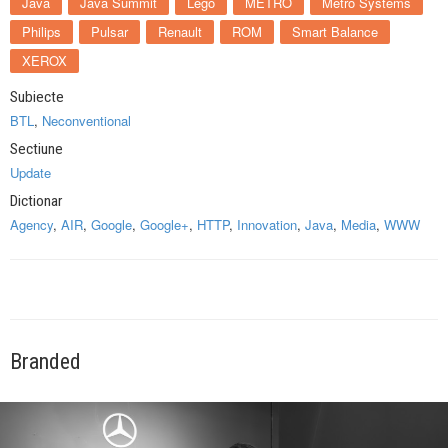
Java
Java Summit
Lego
METRO
Metro Systems
Philips
Pulsar
Renault
ROM
Smart Balance
XEROX
Subiecte
BTL
,
Neconventional
Sectiune
Update
Dictionar
Agency
,
AIR
,
Google
,
Google+
,
HTTP
,
Innovation
,
Java
,
Media
,
WWW
Branded