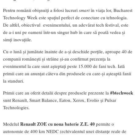
Pentru românii obișnuiți a folosi lucruri
smart
în viața lor, Bucharest
Technology Week este spațiul perfect de conectare cu tehnologia.
De altfel, obiectivul evenimentului, un adevărat tech festival, este
de a-i uni pe oameni într-un singur hub în care să poată vedea și
simți inovațiile.
Cu o lună și jumătate înainte de a-și deschide porțile, aproape 40 de
companii românești și străine și-au confirmat prezența la
evenimentul la care sunt așteptați peste 15.000 de fani tech. Iată
primii care au anunțat câteva din produsele cu care-și așteaptă fanii
la standuri.
#btechweek
Primii care au oferit detalii despre produsele prezente la
sunt Renault, Smart Balance, Eaton, Xerox, Evolio și Pulsar
Technologies.
Renault ZOE cu noua baterie Z.E. 40
Modelul
permite o
autonomie de 400 km NEDC (echivalentul unei distanțe reale de