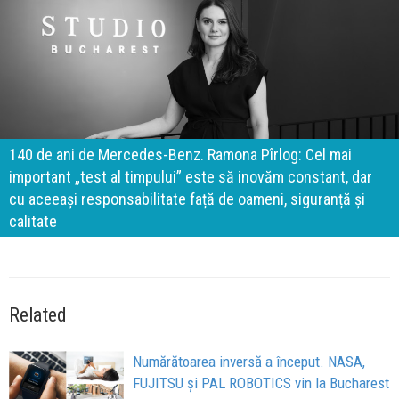
140 de ani de Mercedes-Benz. Ramona Pîrlog: Cel mai
important „test al timpului” este să inovăm constant, dar
cu aceeași responsabilitate față de oameni, siguranță și
calitate
Related
Numărătoarea inversă a început. NASA,
FUJITSU și PAL ROBOTICS vin la Bucharest