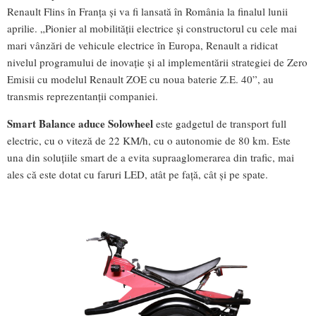
Renault Flins în Franța și va fi lansată în România la finalul lunii
aprilie. „Pionier al mobilității electrice și constructorul cu cele mai
mari vânzări de vehicule electrice în Europa, Renault a ridicat
nivelul programului de inovație și al implementării strategiei de Zero
Emisii cu modelul Renault ZOE cu noua baterie Z.E. 40”, au
transmis reprezentanții companiei.
S
mart Balance aduce Solowheel
este gadgetul de transport full
electric, cu o viteză de 22 KM/h, cu o autonomie de 80 km. Este
una din soluțiile smart de a evita supraaglomerarea din trafic, mai
ales că este dotat cu faruri LED, atât pe față, cât și pe spate.