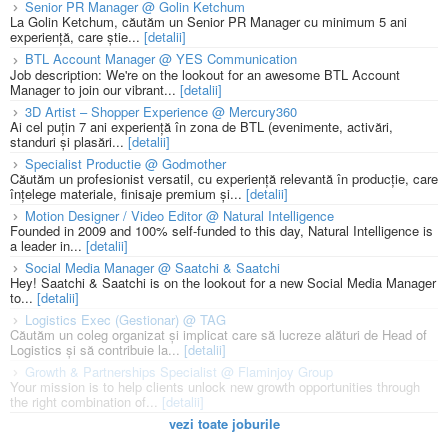
Senior PR Manager @ Golin Ketchum
La Golin Ketchum, căutăm un Senior PR Manager cu minimum 5 ani
experiență, care știe...
[detalii]
BTL Account Manager @ YES Communication
Job description: We're on the lookout for an awesome BTL Account
Manager to join our vibrant...
[detalii]
3D Artist – Shopper Experience @ Mercury360
Ai cel puțin 7 ani experiență în zona de BTL (evenimente, activări,
standuri și plasări...
[detalii]
Specialist Productie @ Godmother
Căutăm un profesionist versatil, cu experiență relevantă în producție, care
înțelege materiale, finisaje premium și...
[detalii]
Motion Designer / Video Editor @ Natural Intelligence
Founded in 2009 and 100% self-funded to this day, Natural Intelligence is
a leader in...
[detalii]
Social Media Manager @ Saatchi & Saatchi
Hey! Saatchi & Saatchi is on the lookout for a new Social Media Manager
to...
[detalii]
Logistics Exec (Gestionar) @ TAG
Căutăm un coleg organizat și implicat care să lucreze alături de Head of
Logistics și să contribuie la...
[detalii]
Growth & Partnerships Specialist @ Flaminjoy Group
Your mission is to help clients unlock new growth opportunities through
the right combination of...
[detalii]
vezi toate joburile