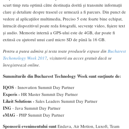
scurt timp ruta optimă către destinația dorită și transmite informații
clare și detaliate despre traseul ce urmează a fi parcurs. Din punct de
vedere al aplicațiilor multimedia, Preciso 5 este foarte bine echipat,
întrucât dispozitivul poate reda fotografii, secvențe video, fișiere text
și audio. Memorie internă a GPS-ului este de 4GB, dar poate fi
extinsă cu ajutorul unui card micro SD de până la 16 GB.
Pentru a putea admira și testa toate produsele expuse din
Bucharest
Techonology Week 2017
, vizitatorii au acces gratuit dacă se
înregistrează online.
S
umm
i
turile din Bucharest Technology Week sunt susținute de:
IQOS
- Innovation Summit Day Partner
E
xperis -
HR Master Summit Day Partner
Likeit Solutions -
Sales Leaders Summit Day Partner
ING
- Java Summit Day Partner
eMAG
- PHP Summit Day Partner
S
pon
sorii evenimentului sunt
Endava, Air Motion, Luxoft, Team