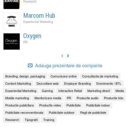
Research
Marcom Hub
Experiential Marketing
Oxygen
PR
Adauga prezentare de companie
Branding, design, packaging
Comunicare online
Consultanta de marketing
Content Marketing
Dezvoltare web
Employer Branding
Evenimente / BTL
Experiential Marketing
Gaming
Interactive Retail
Marketing direct
Media
Mobile marketing
Monitorizare media
PR
Productie audio
Productie foto
Productie publicitara
Productie video
Publicitate
Publicitate indoor
Publicitate neconventionala
Publicitate outdoor
Regii de publicitate
Research
Tipografii
Training