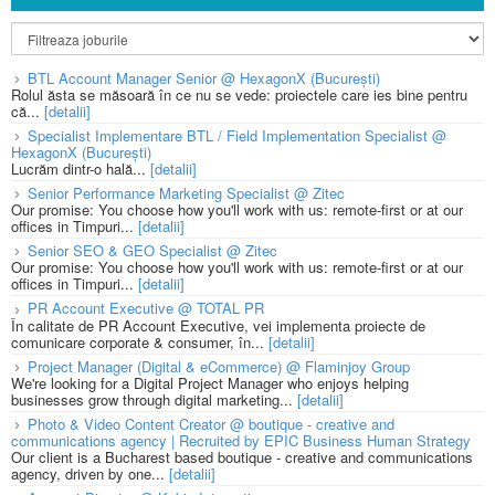
BTL Account Manager Senior @ HexagonX (București)
Rolul ăsta se măsoară în ce nu se vede: proiectele care ies bine pentru
că...
[detalii]
Specialist Implementare BTL / Field Implementation Specialist @
HexagonX (București)
Lucrăm dintr-o hală...
[detalii]
Senior Performance Marketing Specialist @ Zitec
Our promise: You choose how you'll work with us: remote-first or at our
offices in Timpuri...
[detalii]
Senior SEO & GEO Specialist @ Zitec
Our promise: You choose how you'll work with us: remote-first or at our
offices in Timpuri...
[detalii]
PR Account Executive @ TOTAL PR
În calitate de PR Account Executive, vei implementa proiecte de
comunicare corporate & consumer, în...
[detalii]
Project Manager (Digital & eCommerce) @ Flaminjoy Group
We're looking for a Digital Project Manager who enjoys helping
businesses grow through digital marketing...
[detalii]
Photo & Video Content Creator @ boutique - creative and
communications agency | Recruited by EPIC Business Human Strategy
Our client is a Bucharest based boutique - creative and communications
agency, driven by one...
[detalii]