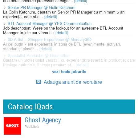
and detail-oriented professional eager...
[detalii]
Senior PR Manager @ Golin Ketchum
La Golin Ketchum, căutăm un Senior PR Manager cu minimum 5 ani
experiență, care știe...
[detalii]
BTL Account Manager @ YES Communication
Job description: We're on the lookout for an awesome BTL Account
Manager to join our vibrant...
[detalii]
3D Artist – Shopper Experience @ Mercury360
Ai cel puțin 7 ani experiență în zona de BTL (evenimente, activări,
standuri și plasări...
[detalii]
Specialist Productie @ Godmother
Căutăm un profesionist versatil, cu experiență relevantă în producție, care
înțelege materiale, finisaje premium și...
[detalii]
vezi toate joburile
Adauga anunt de recrutare
Catalog IQads
Ghost Agency
Publicitate