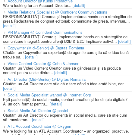
Account Director @ Kubis Interactive
We’re looking for an Account Director...
[detalii]
Media Relations Specialist @ Confident Communications
RESPONSABILITĂȚI Crearea și implementarea hands-on a strategiilor de
presă Redactarea de conținut editorial: comunicate de presă, interviuri,...
[detalii]
PR Manager @ Confident Communications
RESPONSABILITĂȚI Creare și implementare hands-on a strategiilor de
comunicare integrată pentru clienți B2B & B2C Implicare activă...
[detalii]
Copywriter (Mid–Senior) @ Digitas România
Căutăm un Copywriter cu experiență de agenție care știe că o idee bună
trebuie să...
[detalii]
Video Content Creator @ Cohn & Jansen
Căutăm un Video Content Creator care să gândească și să producă
content pentru unele dintre...
[detalii]
Art Director (Mid–Senior) @ Digitas România
Căutăm un Art Director care știe că e tare când o idee arată bine, dar...
[detalii]
Social Media Specialist wanted @ Internet Corp
Ești pasionat(ă) de social media, content creation și tendințele digitale?
Ai un ochi format pentru...
[detalii]
Social Media Art Director @ pastel
Căutăm un Art Director cu experiență în social media, care să știe cum
să transforme...
[detalii]
ATL Account Coordinator @ Oxygen
We’re looking for an ATL Account Coordinator – an organized, proactive,