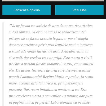
Lanseaza galeria
Vezi lista
"Nu ne jucam cu vorbele de asta data: am zis artistica
si asa ramane. Si oricine sta sa se gandeasca nitel,
pricepe de ce facem aceasta legatura: pur si simplu
deoarece oricine a privit prin lentilele unui microscop
a vazut adevarate lucrari de arta. Arta abstracta, ar
zice unii, dar credem ca s-ar pripi. Este o arta a vietii,
pe care o purtam fiecare inauntrul nostru, ca un muzeu
viu. De aceea, lucrarile de arta care decoreaza acum
peretii Laboratorului Regina Maria reproduc, la scara
mare, aceasta arta launtrica si, prin personajele
prezente, ilustreaza intimitatea noastra cu ea. Este
prin excelenta o arta a oamenilor - a tuturor, dar pusa
in pagina, adica pe peretii Laboratorului ca pe niste