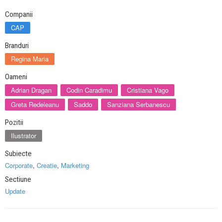
Companii
CAP
Branduri
Regina Maria
Oameni
Adrian Dragan
Codin Caradimu
Cristiana Vago
Greta Redeleanu
Saddo
Sanziana Serbanescu
Pozitii
Ilustrator
Subiecte
Corporate
,
Creatie
,
Marketing
Sectiune
Update