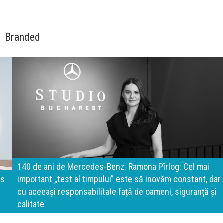
Branded
140 de ani de Mercedes-Benz. Ramona Pîrlog: Cel mai
important „test al timpului” este să inovăm constant, dar
cu aceeași responsabilitate față de oameni, siguranță și
calitate