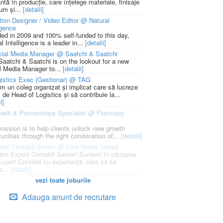
ntă în producție, care înțelege materiale, finisaje
um și...
[detalii]
ion Designer / Video Editor @ Natural
igence
ed in 2009 and 100% self-funded to this day,
l Intelligence is a leader in...
[detalii]
cial Media Manager @ Saatchi & Saatchi
Saatchi & Saatchi is on the lookout for a new
l Media Manager to...
[detalii]
istics Exec (Gestionar) @ TAG
m un coleg organizat și implicat care să lucreze
i de Head of Logistics și să contribuie la...
i]
wth & Partnerships Specialist @ Flaminjoy
p
mission is to help clients unlock new growth
unities through the right combination of...
[detalii]
ert Contabil Senior @ Elite Media United
ăm Expert Contabil Senior! Suntem în căutarea
Expert Contabil cu experiență, care să se
e...
[detalii]
vezi toate joburile
Adauga anunt de recrutare