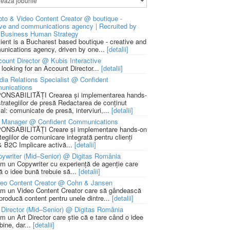
to & Video Content Creator @ boutique -
ive and communications agency | Recruited by
Business Human Strategy
lient is a Bucharest based boutique - creative and
nications agency, driven by one...
[detalii]
ount Director @ Kubis Interactive
 looking for an Account Director...
[detalii]
ia Relations Specialist @ Confident
unications
NSABILITĂȚI Crearea și implementarea hands-
strategiilor de presă Redactarea de conținut
ial: comunicate de presă, interviuri,...
[detalii]
 Manager @ Confident Communications
NSABILITĂȚI Creare și implementare hands-on
tegiilor de comunicare integrată pentru clienți
 B2C Implicare activă...
[detalii]
ywriter (Mid–Senior) @ Digitas România
m un Copywriter cu experiență de agenție care
ă o idee bună trebuie să...
[detalii]
deo Content Creator @ Cohn & Jansen
m un Video Content Creator care să gândească
 producă content pentru unele dintre...
[detalii]
 Director (Mid–Senior) @ Digitas România
m un Art Director care știe că e tare când o idee
bine, dar...
[detalii]