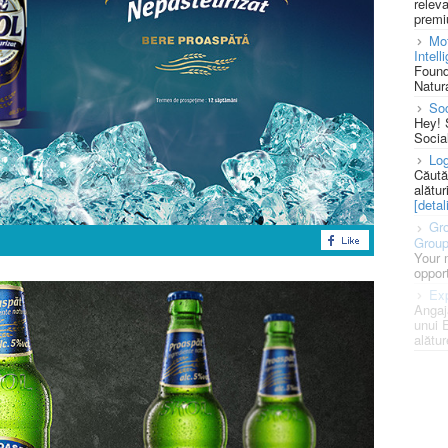
releva
premi
Mot
Intell
Found
Natura
So
Hey! 
Socia
Log
Căută
alătur
[detali
Gro
Grou
Your 
opport
Exp
Angaj
unui 
alătur