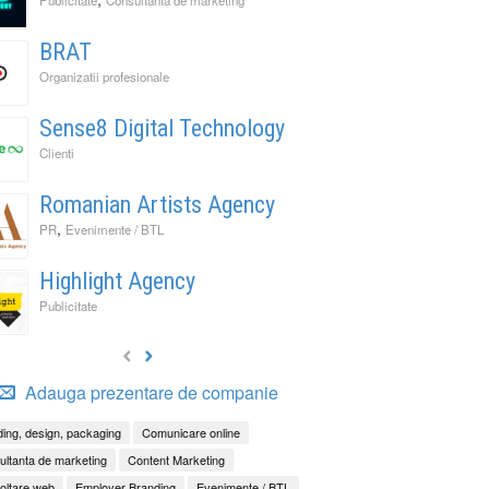
BRAT
Organizatii profesionale
Sense8 Digital Technology
Clienti
Romanian Artists Agency
,
PR
Evenimente / BTL
Highlight Agency
Publicitate
Adauga prezentare de companie
ing, design, packaging
Comunicare online
ltanta de marketing
Content Marketing
oltare web
Employer Branding
Evenimente / BTL