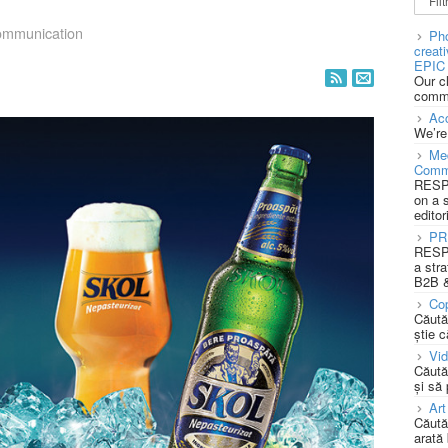
mmunication
Pho
creat
EPIC 
Our c
commu
Acc
We’re
Med
Comm
RESPO
on a 
editor
PR
RESPO
a stra
B2B &
Cop
Căută
știe c
Vi
Căută
și să
Art
Căută
arată 