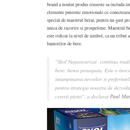
brand a noului produs reuseste sa includa i
elemente puternic emotionale ce conecteaza f
special de maestrul berar, pentru un gust pr
unica de racorire si prospetime. Maestrul ber
este ridicat la nivel de simbol, ca un tribut
bautorilor de bere.
"Skol Nepasteurizat continua tradit
bere: berea proaspata. Este o inves
intampinarea nevoilor si preferinte
pentru strategia noastra de dezvolta
Paul Mar
cererii pietei", a declarat