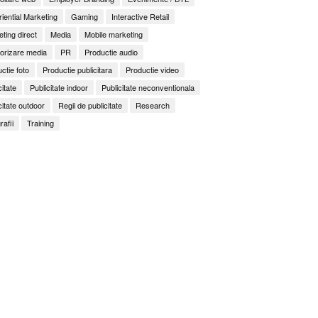
iential Marketing
Gaming
Interactive Retail
ting direct
Media
Mobile marketing
orizare media
PR
Productie audio
ctie foto
Productie publicitara
Productie video
citate
Publicitate indoor
Publicitate neconventionala
citate outdoor
Regii de publicitate
Research
rafii
Training