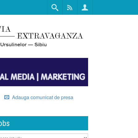
Adauga comunicat de presa
obs