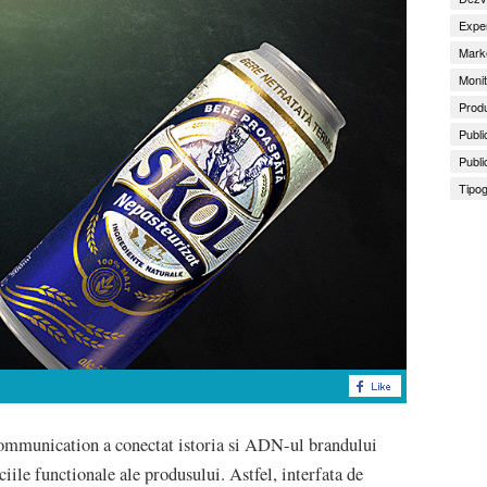
Exper
Marke
Monit
Produ
Publi
Publi
Tipog
ommunication a conectat istoria si ADN-ul brandului
ciile functionale ale produsului. Astfel, interfata de