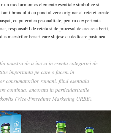
ntr-un mod armonios elemente esentiale simbolice si
anii brandului cu punctul zero originar al retetei create
oaspat, cu puternica pesonalitate, pentru o experienta
ar, responsabil de reteta si de procesul de creare a berii,
 adus maestrilor berari care slujesc cu dedicare pasiunea
ia noastra de a inova in esenta categoriei de
titie importanta pe care o facem in
lor consumatorilor romani, fiind esentiala
re continua, ancorata in particularitatile
kovits
(Vice-Presedinte Marketing URBB).