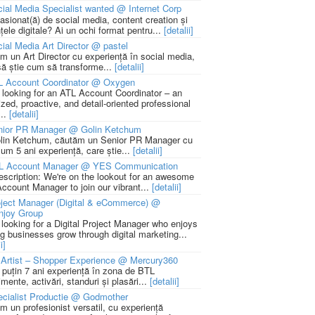
ial Media Specialist wanted @ Internet Corp
pasionat(ă) de social media, content creation și
țele digitale? Ai un ochi format pentru...
[detalii]
ial Media Art Director @ pastel
m un Art Director cu experiență în social media,
să știe cum să transforme...
[detalii]
L Account Coordinator @ Oxygen
 looking for an ATL Account Coordinator – an
zed, proactive, and detail-oriented professional
...
[detalii]
nior PR Manager @ Golin Ketchum
lin Ketchum, căutăm un Senior PR Manager cu
um 5 ani experiență, care știe...
[detalii]
L Account Manager @ YES Communication
escription: We're on the lookout for an awesome
ccount Manager to join our vibrant...
[detalii]
ject Manager (Digital & eCommerce) @
njoy Group
 looking for a Digital Project Manager who enjoys
ng businesses grow through digital marketing...
i]
Artist – Shopper Experience @ Mercury360
l puțin 7 ani experiență în zona de BTL
mente, activări, standuri și plasări...
[detalii]
cialist Productie @ Godmother
m un profesionist versatil, cu experiență