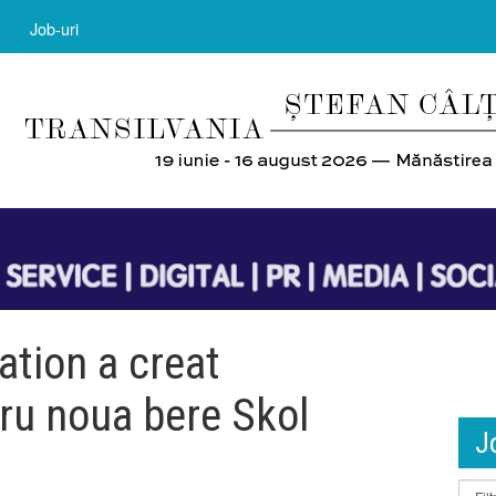
Job-uri
tion a creat
ru noua bere Skol
J