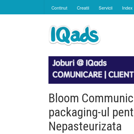
Continut
Creatii
Servicii
Index
Bloom Communica
packaging-ul pent
Nepasteurizata