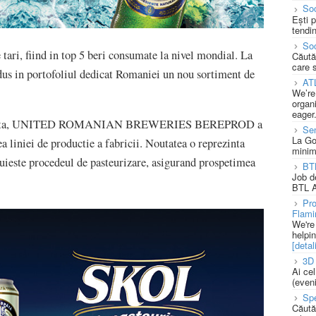
Soc
Ești 
tendin
Soc
 tari, fiind in top 5 beri consumate la nivel mondial. La
Căută
care 
dus in portofoliul dedicat Romaniei un nou sortiment de
AT
We’re
organi
eager
eurizata, UNITED ROMANIAN BREWERIES BEREPROD a
Se
La Go
a liniei de productie a fabricii. Noutatea o reprezinta
minim
ocuieste procedeul de pasteurizare, asigurand prospetimea
BT
Job d
BTL A
Pro
Flami
We're
helpi
[detali
3D 
Ai ce
(eveni
Spe
Căută