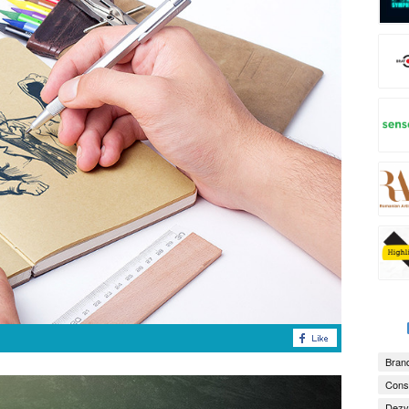
Brand
Consu
Dezv