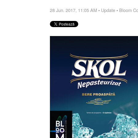
28 Jun. 2017, 11:05 AM
•
Update
•
Bloom Co