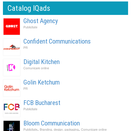
Catalog IQads
Ghost Agency
Publicitate
Confident Communications
PR
Digital Kitchen
Comunicare online
Golin Ketchum
PR
FCB Bucharest
Publicitate
Bloom Communication
,
,
Publicitate
Branding, design, packaging
Comunicare online