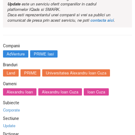
Update
este un serviciu oferit companiilor in cadrul
platformelor IQads si SMARK.
Daca esti reprezentantul unei companii si vrei sa publici un
comunicat de presa prin acest serviciu, ne poti
contacta aici
.
Companii
AdVenture
PRIME Iasi
Branduri
Land
PRIME
Universitatea Alexandru Ioan Cuza
Oameni
Alexandru Ioan
Alexandru Ioan Cuza
Ioan Cuza
Subiecte
Corporate
Sectiune
Update
Dictionar