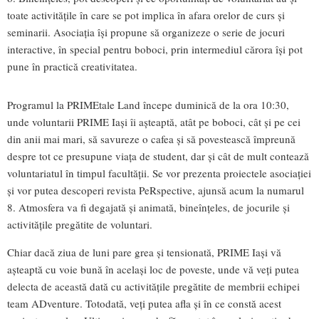
toate activitățile în care se pot implica în afara orelor de curs și
seminarii. Asociația își propune să organizeze o serie de jocuri
interactive, în special pentru boboci, prin intermediul cărora își pot
pune în practică creativitatea.
Programul la PRIMEtale Land începe duminică de la ora 10:30,
unde voluntarii PRIME Iași îi așteaptă, atât pe boboci, cât și pe cei
din anii mai mari, să savureze o cafea și să povestească împreună
despre tot ce presupune viața de student, dar și cât de mult contează
voluntariatul în timpul facultății. Se vor prezenta proiectele asociației
și vor putea descoperi revista PeRspective, ajunsă acum la numarul
8. Atmosfera va fi degajată și animată, bineînțeles, de jocurile și
activitățile pregătite de voluntari.
Chiar dacă ziua de luni pare grea și tensionată, PRIME Iași vă
așteaptă cu voie bună în același loc de poveste, unde vă veți putea
delecta de această dată cu activitățile pregătite de membrii echipei
team ADventure. Totodată, veți putea afla și în ce constă acest