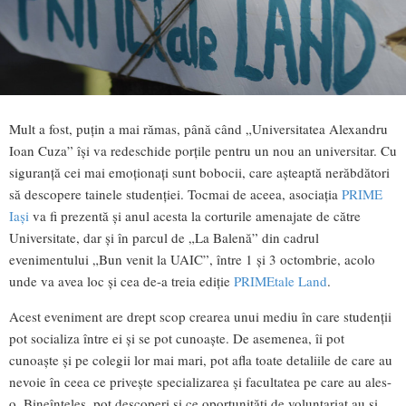
Mult a fost, puțin a mai rămas, până când „Universitatea Alexandru
Ioan Cuza” își va redeschide porțile pentru un nou an universitar. Cu
siguranță cei mai emoționați sunt bobocii, care așteaptă nerăbdători
să descopere tainele studenției. Tocmai de aceea, asociația
PRIME
Iași
va fi prezentă și anul acesta la corturile amenajate de către
Universitate, dar și în parcul de „La Balenă” din cadrul
evenimentului „Bun venit la UAIC”, între 1 și 3 octombrie, acolo
unde va avea loc și cea de-a treia ediție
PRIMEtale Land
.
Acest eveniment are drept scop crearea unui mediu în care studenții
pot socializa între ei și se pot cunoaște. De asemenea, îi pot
cunoaște și pe colegii lor mai mari, pot afla toate detaliile de care au
nevoie în ceea ce privește specializarea și facultatea pe care au ales-
o. Bineînțeles, pot descoperi și ce oportunități de voluntariat au și