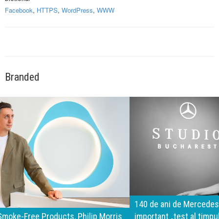
Facebook
,
HTTPS
,
WordPress
,
WWW
Branded
140 de ani de Mercedes-Benz. Ramona Pîrlog: Cel mai
important „test al timpului” este să inovăm constant, dar