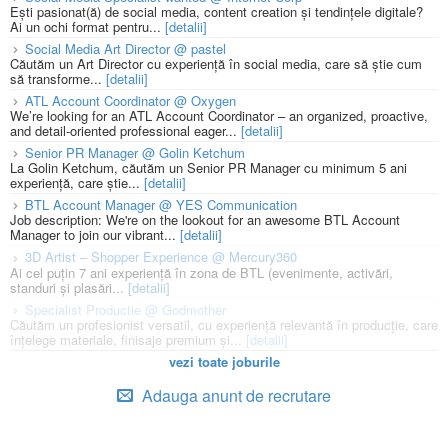
Ești pasionat(ă) de social media, content creation și tendințele digitale?
Ai un ochi format pentru...
[detalii]
Social Media Art Director @ pastel
Căutăm un Art Director cu experiență în social media, care să știe cum
să transforme...
[detalii]
ATL Account Coordinator @ Oxygen
We’re looking for an ATL Account Coordinator – an organized, proactive,
and detail-oriented professional eager...
[detalii]
Senior PR Manager @ Golin Ketchum
La Golin Ketchum, căutăm un Senior PR Manager cu minimum 5 ani
experiență, care știe...
[detalii]
BTL Account Manager @ YES Communication
Job description: We're on the lookout for an awesome BTL Account
Manager to join our vibrant...
[detalii]
3D Artist – Shopper Experience @ Mercury360
Ai cel puțin 7 ani experiență în zona de BTL (evenimente, activări,
standuri și plasări...
[detalii]
Specialist Productie @ Godmother
Căutăm un profesionist versatil, cu experiență relevantă în producție, care
înțelege materiale, finisaje premium și...
[detalii]
vezi toate joburile
Adauga anunt de recrutare