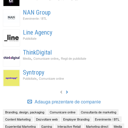
NAN Group
Evenimente / BTL
Line Agency
Publicitate
ThinkDigital
,
,
Media
Comunicare online
Regii de publicitate
Syntropy
,
Publicitate
Comunicare online
Adauga prezentare de companie
Branding, design, packaging
Comunicare online
Consultanta de marketing
Content Marketing
Dezvoltare web
Employer Branding
Evenimente / BTL
Experiential Marketing
Gaming
Interactive Retail
Marketing direct
Media