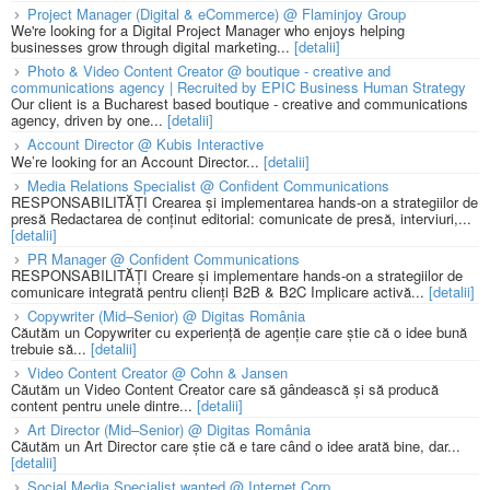
Project Manager (Digital & eCommerce) @ Flaminjoy Group
We're looking for a Digital Project Manager who enjoys helping
businesses grow through digital marketing...
[detalii]
Photo & Video Content Creator @ boutique - creative and
communications agency | Recruited by EPIC Business Human Strategy
Our client is a Bucharest based boutique - creative and communications
agency, driven by one...
[detalii]
Account Director @ Kubis Interactive
We’re looking for an Account Director...
[detalii]
Media Relations Specialist @ Confident Communications
RESPONSABILITĂȚI Crearea și implementarea hands-on a strategiilor de
presă Redactarea de conținut editorial: comunicate de presă, interviuri,...
[detalii]
PR Manager @ Confident Communications
RESPONSABILITĂȚI Creare și implementare hands-on a strategiilor de
comunicare integrată pentru clienți B2B & B2C Implicare activă...
[detalii]
Copywriter (Mid–Senior) @ Digitas România
Căutăm un Copywriter cu experiență de agenție care știe că o idee bună
trebuie să...
[detalii]
Video Content Creator @ Cohn & Jansen
Căutăm un Video Content Creator care să gândească și să producă
content pentru unele dintre...
[detalii]
Art Director (Mid–Senior) @ Digitas România
Căutăm un Art Director care știe că e tare când o idee arată bine, dar...
[detalii]
Social Media Specialist wanted @ Internet Corp