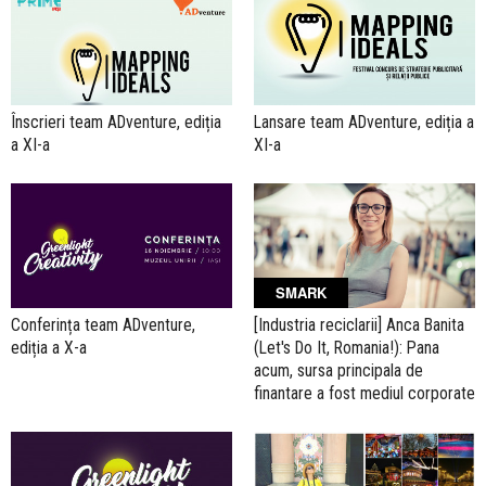
Înscrieri team ADventure, ediția
Lansare team ADventure, ediția a
a XI-a
XI-a
SMARK
Conferința team ADventure,
[Industria reciclarii] Anca Banita
ediția a X-a
(Let's Do It, Romania!): Pana
acum, sursa principala de
finantare a fost mediul corporate