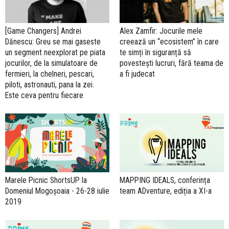
[Game Changers] Andrei
Alex Zamfir: Jocurile mele
Dănescu: Greu se mai gaseste
creează un “ecosistem” în care
un segment neexplorat pe piata
te simți în siguranță să
jocurilor, de la simulatoare de
povestești lucruri, fără teama de
fermieri, la chelneri, pescari,
a fi judecat
piloti, astronauti, pana la zei.
Este ceva pentru fiecare
Marele Picnic ShortsUP la
MAPPING IDEALS, conferința
Domeniul Mogoșoaia - 26-28 iulie
team ADventure, ediția a XI-a
2019