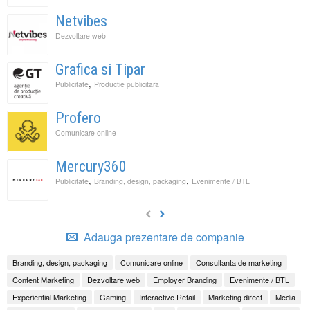
Netvibes
Dezvoltare web
Grafica si Tipar
,
Publicitate
Productie publicitara
Profero
Comunicare online
Mercury360
,
,
Publicitate
Branding, design, packaging
Evenimente / BTL
Adauga prezentare de companie
Branding, design, packaging
Comunicare online
Consultanta de marketing
Content Marketing
Dezvoltare web
Employer Branding
Evenimente / BTL
Experiential Marketing
Gaming
Interactive Retail
Marketing direct
Media