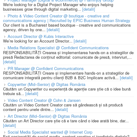
We're looking for a Digital Project Manager who enjoys helping
businesses grow through digital marketing...
[detalii]
Photo & Video Content Creator @ boutique - creative and
communications agency | Recruited by EPIC Business Human Strategy
Our client is a Bucharest based boutique - creative and communications
agency, driven by one...
[detalii]
Account Director @ Kubis Interactive
We’re looking for an Account Director...
[detalii]
Media Relations Specialist @ Confident Communications
RESPONSABILITĂȚI Crearea și implementarea hands-on a strategiilor de
presă Redactarea de conținut editorial: comunicate de presă, interviuri,...
[detalii]
PR Manager @ Confident Communications
RESPONSABILITĂȚI Creare și implementare hands-on a strategiilor de
comunicare integrată pentru clienți B2B & B2C Implicare activă...
[detalii]
Copywriter (Mid–Senior) @ Digitas România
Căutăm un Copywriter cu experiență de agenție care știe că o idee bună
trebuie să...
[detalii]
Video Content Creator @ Cohn & Jansen
Căutăm un Video Content Creator care să gândească și să producă
content pentru unele dintre...
[detalii]
Art Director (Mid–Senior) @ Digitas România
Căutăm un Art Director care știe că e tare când o idee arată bine, dar...
[detalii]
Social Media Specialist wanted @ Internet Corp
Ești pasionat(ă) de social media, content creation și tendințele digitale?