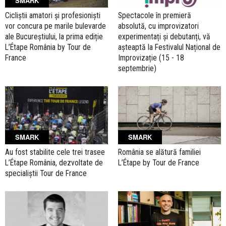
SMARK
Cicliștii amatori și profesioniști
Spectacole în premieră
vor concura pe marile bulevarde
absolută, cu improvizatori
ale Bucureștiului, la prima ediție
experimentați și debutanți, vă
L’Étape România by Tour de
așteaptă la Festivalul Național de
France
Improvizație (15 - 18
septembrie)
SMARK
SMARK
Au fost stabilite cele trei trasee
România se alătură familiei
L’Étape România, dezvoltate de
L’Étape by Tour de France
specialiștii Tour de France