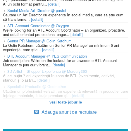
Ai un ochi format pentru...
[detalii]
Social Media Art Director @ pastel
Căutăm un Art Director cu experiență în social media, care să știe cum
să transforme...
[detalii]
ATL Account Coordinator @ Oxygen
We’re looking for an ATL Account Coordinator – an organized, proactive,
and detail-oriented professional eager...
[detalii]
Senior PR Manager @ Golin Ketchum
La Golin Ketchum, căutăm un Senior PR Manager cu minimum 5 ani
experiență, care știe...
[detalii]
BTL Account Manager @ YES Communication
Job description: We're on the lookout for an awesome BTL Account
Manager to join our vibrant...
[detalii]
3D Artist – Shopper Experience @ Mercury360
Ai cel puțin 7 ani experiență în zona de BTL (evenimente, activări,
standuri și plasări...
[detalii]
Specialist Productie @ Godmother
Căutăm un profesionist versatil, cu experiență relevantă în producție, care
înțelege materiale, finisaje premium și...
[detalii]
vezi toate joburile
Adauga anunt de recrutare