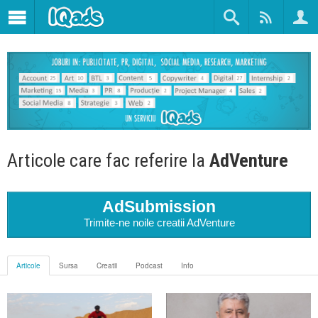
Articole care fac referire la
AdVenture
AdSubmission
Trimite-ne noile creatii AdVenture
Articole
Sursa
Creatii
Podcast
Info