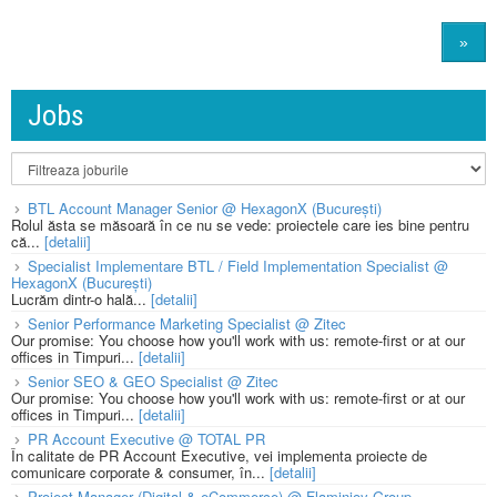
»
Jobs
BTL Account Manager Senior @ HexagonX (București)
Rolul ăsta se măsoară în ce nu se vede: proiectele care ies bine pentru
că...
[detalii]
Specialist Implementare BTL / Field Implementation Specialist @
HexagonX (București)
Lucrăm dintr-o hală...
[detalii]
Senior Performance Marketing Specialist @ Zitec
Our promise: You choose how you'll work with us: remote-first or at our
offices in Timpuri...
[detalii]
Senior SEO & GEO Specialist @ Zitec
Our promise: You choose how you'll work with us: remote-first or at our
offices in Timpuri...
[detalii]
PR Account Executive @ TOTAL PR
În calitate de PR Account Executive, vei implementa proiecte de
comunicare corporate & consumer, în...
[detalii]
Project Manager (Digital & eCommerce) @ Flaminjoy Group