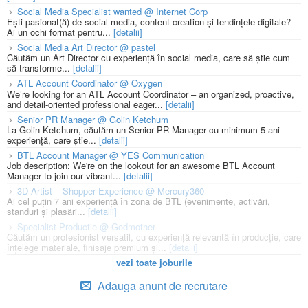
Social Media Specialist wanted @ Internet Corp
Ești pasionat(ă) de social media, content creation și tendințele digitale?
Ai un ochi format pentru...
[detalii]
Social Media Art Director @ pastel
Căutăm un Art Director cu experiență în social media, care să știe cum
să transforme...
[detalii]
ATL Account Coordinator @ Oxygen
We’re looking for an ATL Account Coordinator – an organized, proactive,
and detail-oriented professional eager...
[detalii]
Senior PR Manager @ Golin Ketchum
La Golin Ketchum, căutăm un Senior PR Manager cu minimum 5 ani
experiență, care știe...
[detalii]
BTL Account Manager @ YES Communication
Job description: We're on the lookout for an awesome BTL Account
Manager to join our vibrant...
[detalii]
3D Artist – Shopper Experience @ Mercury360
Ai cel puțin 7 ani experiență în zona de BTL (evenimente, activări,
standuri și plasări...
[detalii]
Specialist Productie @ Godmother
Căutăm un profesionist versatil, cu experiență relevantă în producție, care
înțelege materiale, finisaje premium și...
[detalii]
vezi toate joburile
Adauga anunt de recrutare