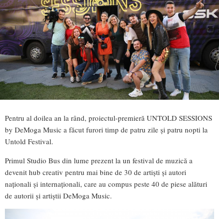
Pentru al doilea an la rând, proiectul-premieră UNTOLD SESSIONS
by DeMoga Music a făcut furori timp de patru zile și patru nopti la
Untold Festival.
Primul Studio Bus din lume prezent la un festival de muzică a
devenit hub creativ pentru mai bine de 30 de artiști și autori
naționali și internaționali, care au compus peste 40 de piese alături
de autorii și artiștii DeMoga Music.