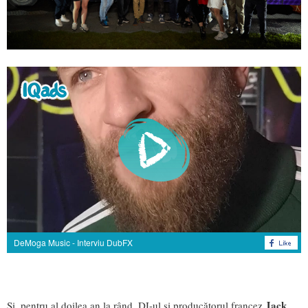
DeMoga Music - Interviu DubFX
Jack
Și, pentru al doilea an la rând, DJ-ul și producătorul francez