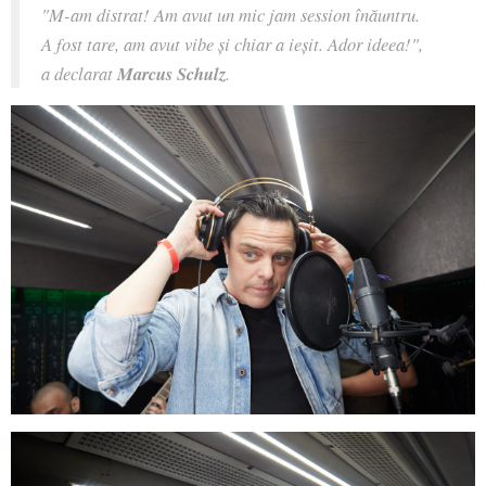
"M-am distrat! Am avut un mic jam session înăuntru.
A fost tare, am avut vibe și chiar a ieșit. Ador ideea!",
a declarat
Marcus Schulz
.