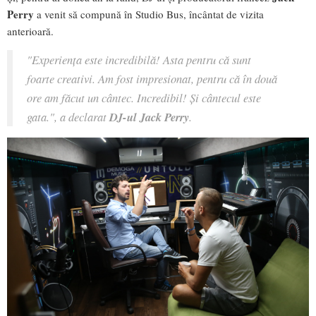
Perry
a venit să compună în Studio Bus, încântat de vizita
anterioară.
"Experiența este incredibilă! Asta pentru că sunt
foarte creativi. Am fost impresionat, pentru că în două
ore am făcut un cântec. Incredibil! Și cântecul este
gata.", a declarat
DJ-ul Jack Perry
.