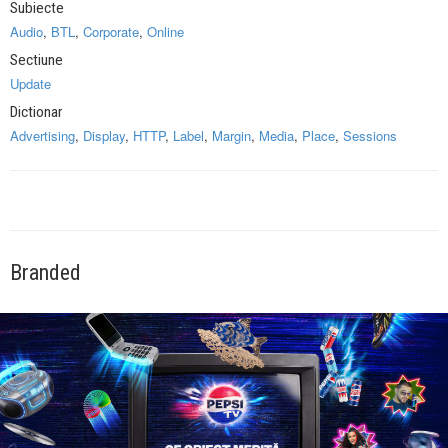
Subiecte
Audio
,
BTL
,
Corporate
,
Online
Sectiune
Update
Dictionar
Advertising
,
Display
,
HTTP
,
Label
,
Margin
,
Media
,
Place
,
Sessions
Branded