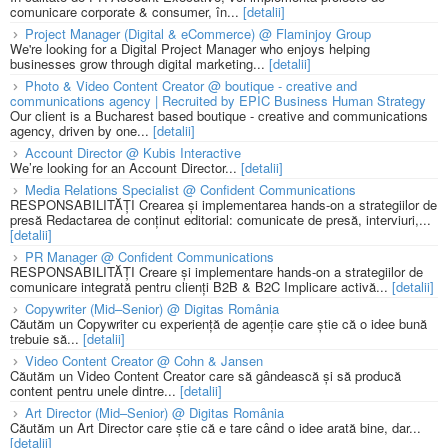
comunicare corporate & consumer, în...
[detalii]
Project Manager (Digital & eCommerce) @ Flaminjoy Group
We're looking for a Digital Project Manager who enjoys helping
businesses grow through digital marketing...
[detalii]
Photo & Video Content Creator @ boutique - creative and
communications agency | Recruited by EPIC Business Human Strategy
Our client is a Bucharest based boutique - creative and communications
agency, driven by one...
[detalii]
Account Director @ Kubis Interactive
We’re looking for an Account Director...
[detalii]
Media Relations Specialist @ Confident Communications
RESPONSABILITĂȚI Crearea și implementarea hands-on a strategiilor de
presă Redactarea de conținut editorial: comunicate de presă, interviuri,...
[detalii]
PR Manager @ Confident Communications
RESPONSABILITĂȚI Creare și implementare hands-on a strategiilor de
comunicare integrată pentru clienți B2B & B2C Implicare activă...
[detalii]
Copywriter (Mid–Senior) @ Digitas România
Căutăm un Copywriter cu experiență de agenție care știe că o idee bună
trebuie să...
[detalii]
Video Content Creator @ Cohn & Jansen
Căutăm un Video Content Creator care să gândească și să producă
content pentru unele dintre...
[detalii]
Art Director (Mid–Senior) @ Digitas România
Căutăm un Art Director care știe că e tare când o idee arată bine, dar...
[detalii]