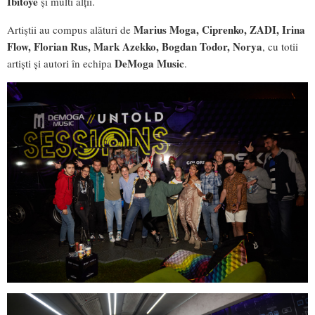
Ibitoye
și multi alții.
Marius Moga, Ciprenko, ZADI, Irina
Artiștii au compus alături de
Flow, Florian Rus, Mark Azekko, Bogdan Todor, Norya
, cu totii
DeMoga Music
artiști și autori în echipa
.