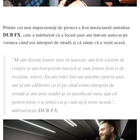
Printre cei mai impresionați de proiect a fost muzicianul autralian
DUB FX
, care a mărturisit că a locuit șase ani într-un autocar pe
vremea când era interpret de stradă și că simte că a venit acasă.
"M-am distrat foarte tare în autocar, am fost extrem de
creativ și am înregistrat muzică și sunt foarte fericit de
rezultat, sincer. Eu am trăit într-un autobuz pentru șase
ani și am călătorit cu el pe când eram interpret de
stradă și am avut studio și in autobuzul meu, așa că
pentru mine s-a simțit ca și cum aș fi venit acasă.",
mărturisește
DUB FX
.