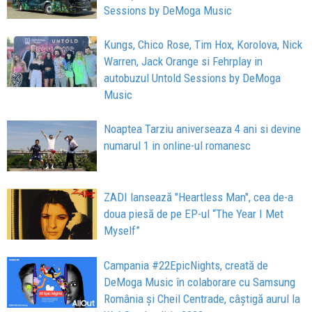
Sessions by DeMoga Music
Kungs, Chico Rose, Tim Hox, Korolova, Nick
Warren, Jack Orange si Fehrplay in
autobuzul Untold Sessions by DeMoga
Music
Noaptea Tarziu aniverseaza 4 ani si devine
numarul 1 in online-ul romanesc
ZADI lansează "Heartless Man", cea de-a
doua piesă de pe EP-ul “The Year I Met
Myself”
Campania #22EpicNights, creată de
DeMoga Music în colaborare cu Samsung
România și Cheil Centrade, câștigă aurul la