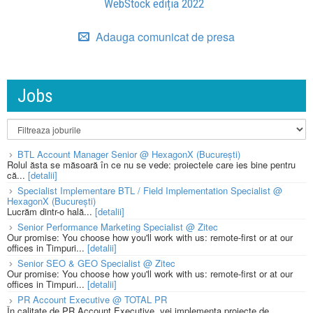
WebStock ediția 2022
Adauga comunicat de presa
Jobs
BTL Account Manager Senior @ HexagonX (București)
Rolul ăsta se măsoară în ce nu se vede: proiectele care ies bine pentru
că...
[detalii]
Specialist Implementare BTL / Field Implementation Specialist @
HexagonX (București)
Lucrăm dintr-o hală...
[detalii]
Senior Performance Marketing Specialist @ Zitec
Our promise: You choose how you'll work with us: remote-first or at our
offices in Timpuri...
[detalii]
Senior SEO & GEO Specialist @ Zitec
Our promise: You choose how you'll work with us: remote-first or at our
offices in Timpuri...
[detalii]
PR Account Executive @ TOTAL PR
În calitate de PR Account Executive, vei implementa proiecte de