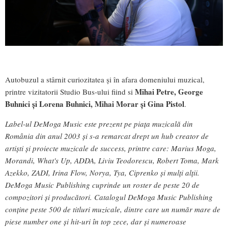
Autobuzul a stârnit curiozitatea și în afara domeniului muzical,
Mihai Petre, George
printre vizitatorii Studio Bus-ului fiind si
Buhnici și Lorena Buhnici, Mihai Morar și Gina Pistol
.
Label-ul DeMoga Music este prezent pe piața muzicală din
România din anul 2003 și s-a remarcat drept un hub creator de
artiști și proiecte muzicale de success, printre care: Marius Moga,
Morandi, What's Up, ADDA, Liviu Teodorescu, Robert Toma, Mark
Azekko, ZADI, Irina Flow, Norya, Tya, Ciprenko și mulți alții.
DeMoga Music Publishing cuprinde un roster de peste 20 de
compozitori și producători. Catalogul DeMoga Music Publishing
conține peste 500 de titluri muzicale, dintre care un număr mare de
piese number one și hit-uri în top zece, dar și numeroase