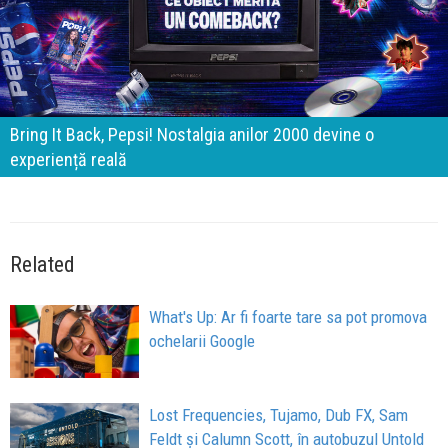
Brandurile nu mai concurează prin experiențe. Concurează
prin apartenență
Related
What's Up: Ar fi foarte tare sa pot promova
ochelarii Google
Lost Frequencies, Tujamo, Dub FX, Sam
Feldt și Calumn Scott, în autobuzul Untold