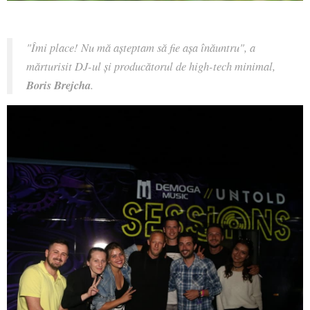
"Îmi place! Nu mă așteptam să fie așa înăuntru", a
mărturisit DJ-ul și producătorul de high-tech minimal,
Boris Brejcha
.