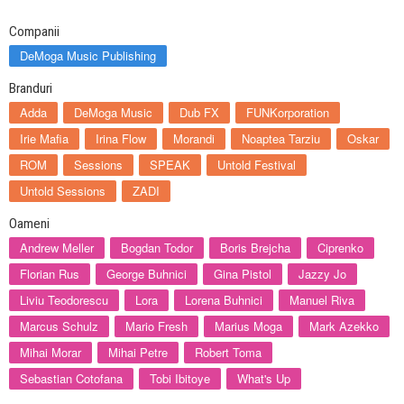
Companii
DeMoga Music Publishing
Branduri
Adda
DeMoga Music
Dub FX
FUNKorporation
Irie Mafia
Irina Flow
Morandi
Noaptea Tarziu
Oskar
ROM
Sessions
SPEAK
Untold Festival
Untold Sessions
ZADI
Oameni
Andrew Meller
Bogdan Todor
Boris Brejcha
Ciprenko
Florian Rus
George Buhnici
Gina Pistol
Jazzy Jo
Liviu Teodorescu
Lora
Lorena Buhnici
Manuel Riva
Marcus Schulz
Mario Fresh
Marius Moga
Mark Azekko
Mihai Morar
Mihai Petre
Robert Toma
Sebastian Cotofana
Tobi Ibitoye
What's Up