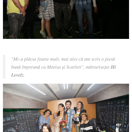
"Mi-a plăcut foarte mult, mai ales că am scris o piesă
bună împreună cu Marius și Scarlett", mărturisește
Hi
Levelz
.