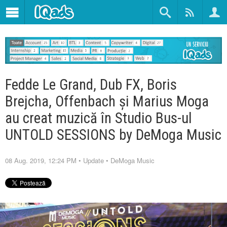
Fedde Le Grand, Dub FX, Boris
Brejcha, Offenbach și Marius Moga
au creat muzică în Studio Bus-ul
UNTOLD SESSIONS by DeMoga Music
08 Aug. 2019, 12:24 PM
•
Update
•
DeMoga Music