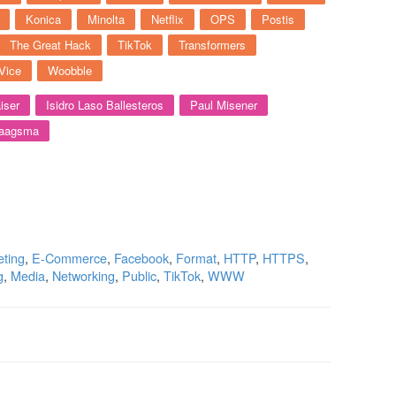
Konica
Minolta
Netflix
OPS
Postis
The Great Hack
TikTok
Transformers
Vice
Woobble
iser
Isidro Laso Ballesteros
Paul Misener
Haagsma
eting
,
E-Commerce
,
Facebook
,
Format
,
HTTP
,
HTTPS
,
g
,
Media
,
Networking
,
Public
,
TikTok
,
WWW