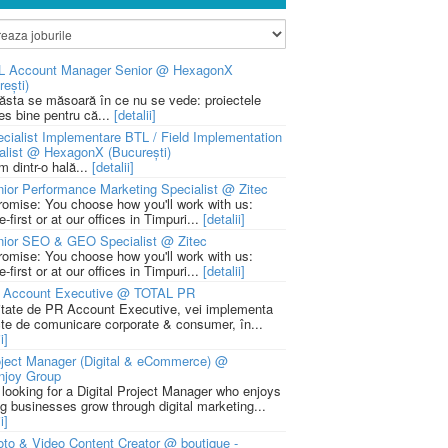
L Account Manager Senior @ HexagonX
rești)
 ăsta se măsoară în ce nu se vede: proiectele
ies bine pentru că...
[detalii]
cialist Implementare BTL / Field Implementation
alist @ HexagonX (București)
m dintr-o hală...
[detalii]
ior Performance Marketing Specialist @ Zitec
romise: You choose how you'll work with us:
-first or at our offices in Timpuri...
[detalii]
nior SEO & GEO Specialist @ Zitec
romise: You choose how you'll work with us:
-first or at our offices in Timpuri...
[detalii]
 Account Executive @ TOTAL PR
litate de PR Account Executive, vei implementa
cte de comunicare corporate & consumer, în...
i]
ject Manager (Digital & eCommerce) @
njoy Group
 looking for a Digital Project Manager who enjoys
ng businesses grow through digital marketing...
i]
to & Video Content Creator @ boutique -