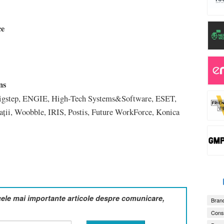
ce
ns
Bigstep, ENGIE, High-Tech Systems&Software, ESET,
ții, Woobble, IRIS, Postis, Future WorkForce, Konica
cele mai importante articole despre comunicare,
Brand
Consu