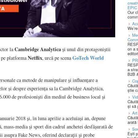
creat
EPIC 
Our c
commu
Acc
We’re
Med
Comm
RESPO
Cambridge Analytica
on a 
ector la
și unul din protagoniștii
editor
Netflix
GoTech World
t pe platforma
, urcă pe scena
PR
RESPO
a stra
B2B &
ersonale ca metode de manipulare și influențare a
Cop
Căută
elor și despre experiența sa la Cambridge Analytica,
știe c
.000 de profesioniști din mediul de business local și
Vi
Căută
și să
Art
Căută
nuarie 2018 și, în luna aprilie a aceluiași an, depune
arată 
ră, mass-media și sport din cadrul anchetei desfășurată de
Soc
Ești 
i asupra Fake News, oferind declarații și probe