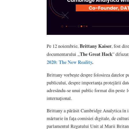
Brittany Kaiser
Pe 12 noiembrie,
, fost dir
The Great Hack
documentarului ,,
” difuza
2020: The New Reality
.
Brittany vorbește despre folosirea datelor p
publicului, despre importanța protejării dat
adresându-se unui public format din peste 16
internațional.
Brittany a părăsit Cambridge Analytica în ia
mărturie în fața comisiei digitale, de cultu
parlamentul Regatului Unit al Marii Britani