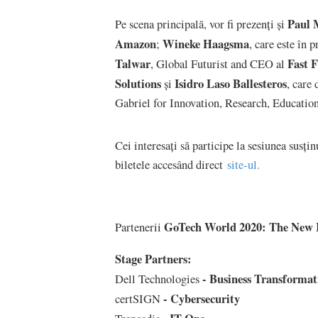
Paul 
Pe scena principală, vor fi prezenți și
Amazon
Wineke Haagsma
;
, care este în 
Talwar
Fast F
, Global Futurist and CEO al
Solutions
Isidro Laso Ballesteros
și
, care
Gabriel for Innovation, Research, Educatio
Cei interesați să participe la sesiunea susți
biletele accesând direct
site-ul
.
GoTech World 2020: The New 
Partenerii
Stage Partners:
- Business Transformat
Dell Technologies
- Cybersecurity
certSIGN