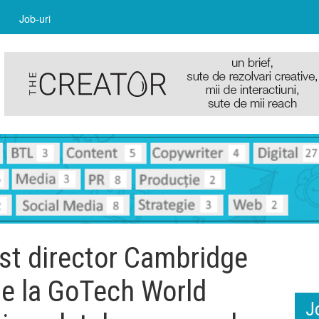
Job-uri
ost director Cambridge
te la GoTech World
J