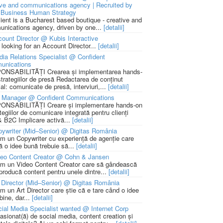
ive and communications agency | Recruited by
Business Human Strategy
lient is a Bucharest based boutique - creative and
nications agency, driven by one...
[detalii]
ount Director @ Kubis Interactive
 looking for an Account Director...
[detalii]
ia Relations Specialist @ Confident
unications
NSABILITĂȚI Crearea și implementarea hands-
strategiilor de presă Redactarea de conținut
ial: comunicate de presă, interviuri,...
[detalii]
 Manager @ Confident Communications
NSABILITĂȚI Creare și implementare hands-on
tegiilor de comunicare integrată pentru clienți
 B2C Implicare activă...
[detalii]
ywriter (Mid–Senior) @ Digitas România
m un Copywriter cu experiență de agenție care
ă o idee bună trebuie să...
[detalii]
deo Content Creator @ Cohn & Jansen
m un Video Content Creator care să gândească
 producă content pentru unele dintre...
[detalii]
 Director (Mid–Senior) @ Digitas România
m un Art Director care știe că e tare când o idee
bine, dar...
[detalii]
ial Media Specialist wanted @ Internet Corp
pasionat(ă) de social media, content creation și