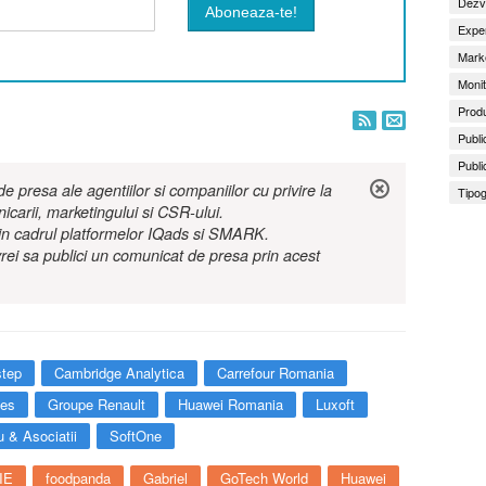
Dezv
Exper
Marke
Monit
Produ
Publi
Publi
 presa ale agentiilor si companiilor cu privire la
Tipog
nicarii, marketingului si CSR-ului.
r in cadrul platformelor IQads si SMARK.
rei sa publici un comunicat de presa prin acest
step
Cambridge Analytica
Carrefour Romania
ies
Groupe Renault
Huawei Romania
Luxoft
 & Asociatii
SoftOne
IE
foodpanda
Gabriel
GoTech World
Huawei