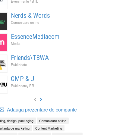
Evenimente / BTL
Nerds & Words
Comunicare online
EssenceMediacom
Media
Friends\TBWA
Publicitate
GMP & U
,
Publicitate
PR
Adauga prezentare de companie
ing, design, packaging
Comunicare online
ltanta de marketing
Content Marketing