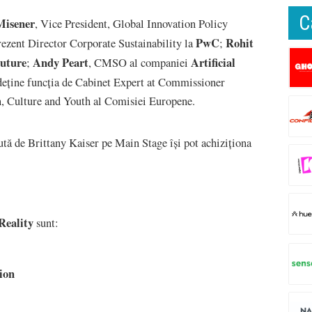
C
Misener
, Vice President, Global Innovation Policy
PwC
Rohit
prezent Director Corporate Sustainability la
;
uture
Andy Peart
Artificial
;
, CMSO al companiei
 deține funcția de Cabinet Expert at Commissioner
n, Culture and Youth al Comisiei Europene.
nută de Brittany Kaiser pe Main Stage își pot achiziționa
Reality
sunt:
ion