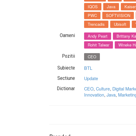
IQOS
Java
Kaiser
PWC
SOFTVISION
Trencadis
Ubisoft
Oameni
Andy Peart
Brittany Ka
Rohit Talwar
Wineke 
Pozitii
CEO
Subiecte
BTL
Sectiune
Update
Dictionar
CEO
,
Culture
,
Digital Mark
Innovation
,
Java
,
Marketin