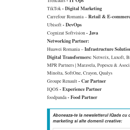
- IT Ops
Trencadis
- Digital Marketing
TikTok
Retail & E-commer
Carrefour Romania –
- DevOps
Ubisoft
- Java
Cognizat Softvision
Networking Partner:
Infrastructure Solutio
Huawei Romania –
Digital Transformers:
Netwrix, Luxoft, 
MPR Partners | Maravela, Popescu & Asocia
Minolta, SoftOne, Crayon, Qualys
- Car Partner
Groupe Renault
- Experience Partner
IQOS
- Food Partner
foodpanda
Aboneaza-te la newsletterul IQads cu 
marketing si alte domenii creative: