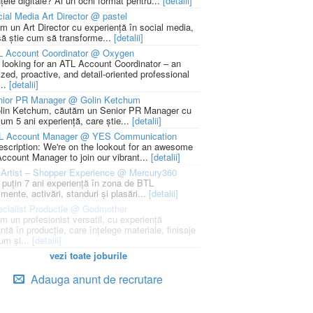
țele digitale? Ai un ochi format pentru...
[detalii]
ial Media Art Director @ pastel
m un Art Director cu experiență în social media,
să știe cum să transforme...
[detalii]
L Account Coordinator @ Oxygen
 looking for an ATL Account Coordinator – an
zed, proactive, and detail-oriented professional
...
[detalii]
nior PR Manager @ Golin Ketchum
lin Ketchum, căutăm un Senior PR Manager cu
um 5 ani experiență, care știe...
[detalii]
L Account Manager @ YES Communication
escription: We're on the lookout for an awesome
ccount Manager to join our vibrant...
[detalii]
Artist – Shopper Experience @ Mercury360
l puțin 7 ani experiență în zona de BTL
mente, activări, standuri și plasări...
[detalii]
cialist Productie @ Godmother
m un profesionist versatil, cu experiență
ntă în producție, care înțelege materiale, finisaje
um și...
[detalii]
vezi toate joburile
Adauga anunt de recrutare