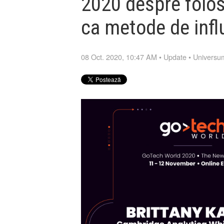
2020 despre folos
ca metode de infl
08 Oct. 2020, 10:47 AM
•
Update
•
Universu