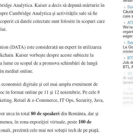
tendin
mbridge Analytica. Kaiser a decis să depună mărturie în
Soc
Căută
spre Cambridge Analytica și activitățile sale să fie
care 
operit că datele colectate sunt folosite în scopuri care
AT
We’re
lui.
organi
eager
Se
tion (DATA) este considerată un expert în utilizarea
La Go
minim
ockchain. Kaiser vorbește despre aceste subiecte la
BT
Job d
aga lume cu scopul de a promova schimbări de lungă
BTL A
 în mediul online.
3D 
Ai ce
(eveni
a economiei digitale și cel mai amplu eveniment de
Spe
loc în format online pe 11 și 12 noiembrie. Pe cele 8
Căută
releva
keting, Retail & e-Commerce, IT Ops, Security, Java,
premi
80 de speakeri
or urca în total
din România, dar și
100 de
menea, în zona expoziției virtuale, peste
onali, prezintă cele mai noi soluții tech de pe piață.