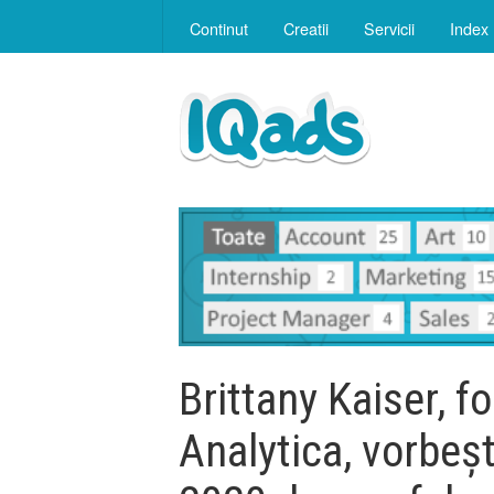
Continut
Creatii
Servicii
Index
Brittany Kaiser, f
Analytica, vorbeș