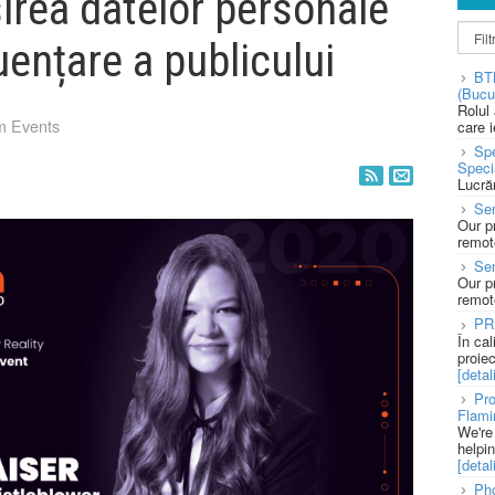
irea datelor personale
uențare a publicului
BT
(Bucu
Rolul
m Events
care 
Spe
Speci
Lucră
Sen
Our p
remote
Se
Our p
remote
PR
În ca
proie
[detali
Pro
Flami
We're
helpi
[detali
Pho