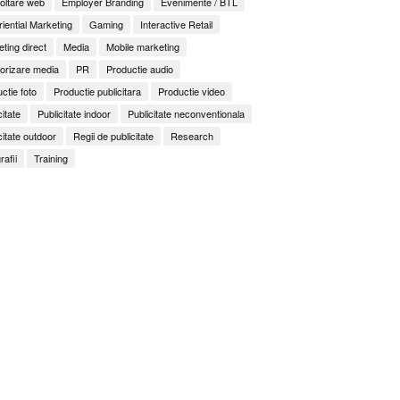
oltare web
Employer Branding
Evenimente / BTL
iential Marketing
Gaming
Interactive Retail
ting direct
Media
Mobile marketing
orizare media
PR
Productie audio
ctie foto
Productie publicitara
Productie video
citate
Publicitate indoor
Publicitate neconventionala
citate outdoor
Regii de publicitate
Research
rafii
Training