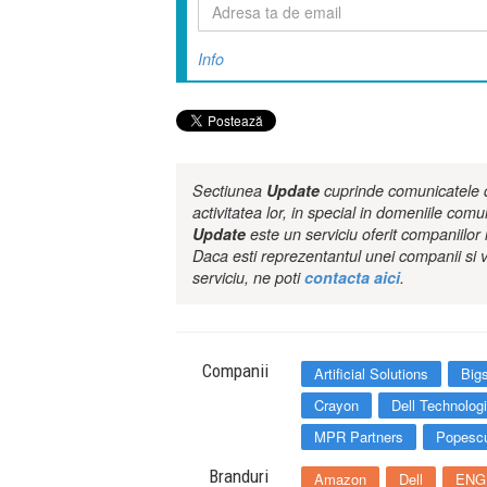
Info
Sectiunea
Update
cuprinde comunicatele de
activitatea lor, in special in domeniile comu
Update
este un serviciu oferit companiilo
Daca esti reprezentantul unei companii si v
serviciu, ne poti
contacta aici
.
Companii
Artificial Solutions
Big
Crayon
Dell Technolog
MPR Partners
Popescu
Branduri
Amazon
Dell
ENG