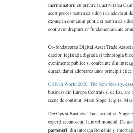
incriminatorii cu privire la activitatea Ca
acest proces pentru că a dorit ca adevărul de
expuse în domeniul public și pentru că a desc
contravin drepturilor fundamentale ale omu
Co-fondatoarea Digital Asset Trade Associa
datelor, legislația digitală și tehnologia bl
evenimente publice și conferințe din între
durată, dar și adoptarea unor principii etice
GoTech World 2020: The New Reality
, cas
business din Europa Centrală și de Est, are 
scene de conținut: Main Stage; Digital Mar
DevOps și Business Transformation Stage, v
experți recunoscuți la nivel mondial. De ase
parteneri
, din întreaga Românie și internați