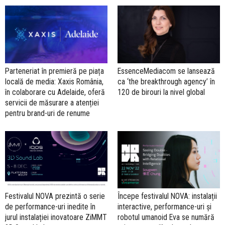
Parteneriat în premieră pe piața
EssenceMediacom se lansează
locală de media: Xaxis România,
ca ‘the breakthrough agency’ în
în colaborare cu Adelaide, oferă
120 de birouri la nivel global
servicii de măsurare a atenției
pentru brand-uri de renume
Festivalul NOVA prezintă o serie
Începe festivalul NOVA: instalații
de performance-uri inedite în
interactive, performance-uri și
jurul instalației inovatoare ZiMMT
robotul umanoid Eva se numără