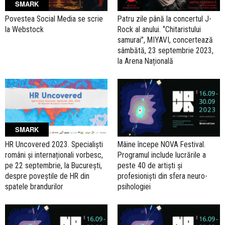
SMARK
Povestea Social Media se scrie
Patru zile până la concertul J-
la Webstock
Rock al anului. ‘’Chitaristului
samurai’’, MIYAVI, concertează
sâmbătă, 23 septembrie 2023,
la Arena Națională
SMARK
HR Uncovered 2023. Specialiști
Mâine începe NOVA Festival.
români și internaționali vorbesc,
Programul include lucrările a
pe 22 septembrie, la București,
peste 40 de artiști și
despre poveștile de HR din
profesioniști din sfera neuro-
spatele brandurilor
psihologiei