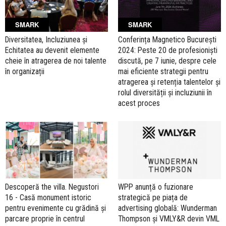
SMARK
SMARK
Diversitatea, Incluziunea și
Conferința Magnetico București
Echitatea au devenit elemente
2024: Peste 20 de profesioniști
cheie în atragerea de noi talente
discută, pe 7 iunie, despre cele
în organizații
mai eficiente strategii pentru
atragerea și retenția talentelor și
rolul diversității și incluziunii în
acest proces
Descoperă the villa. Negustori
WPP anunță o fuzionare
16 - Casă monument istoric
strategică pe piața de
pentru evenimente cu grădină și
advertising globală: Wunderman
parcare proprie în centrul
Thompson și VMLY&R devin VML