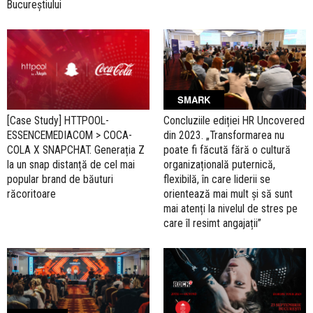
Bucureștiului
SMARK
[Case Study] HTTPOOL-
Concluziile ediției HR Uncovered
ESSENCEMEDIACOM > COCA-
din 2023. „Transformarea nu
COLA X SNAPCHAT. Generația Z
poate fi făcută fără o cultură
la un snap distanță de cel mai
organizațională puternică,
popular brand de băuturi
flexibilă, în care liderii se
răcoritoare
orientează mai mult și să sunt
mai atenți la nivelul de stres pe
care îl resimt angajații”