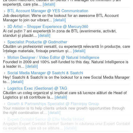
experiență, care știe...
[detalii]
BTL Account Manager @ YES Communication
Job description: We're on the lookout for an awesome BTL Account
Manager to join our vibrant...
[detalii]
3D Artist – Shopper Experience @ Mercury360
Ai cel puțin 7 ani experiență în zona de BTL (evenimente, activări,
standuri și plasări...
[detalii]
Specialist Productie @ Godmother
Căutăm un profesionist versatil, cu experiență relevantă în producție, care
înțelege materiale, finisaje premium și...
[detalii]
Motion Designer / Video Editor @ Natural Intelligence
Founded in 2009 and 100% self-funded to this day, Natural Intelligence is
a leader in...
[detalii]
Social Media Manager @ Saatchi & Saatchi
Hey! Saatchi & Saatchi is on the lookout for a new Social Media Manager
to...
[detalii]
Logistics Exec (Gestionar) @ TAG
Căutăm un coleg organizat și implicat care să lucreze alături de Head of
Logistics și să contribuie la...
[detalii]
Growth & Partnerships Specialist @ Flaminjoy Group
Your mission is to help clients unlock new growth opportunities through
the right combination of...
[detalii]
Expert Contabil Senior @ Elite Media United
Angajăm Expert Contabil Senior! Suntem în căutarea unui Expert Contabil
cu experiență, care să se alăture...
[detalii]