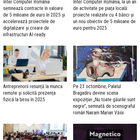
Inter Computer România
Inter Computer România, la un an
semnează contracte în valoare
de activitate pe piața locală:
de 5 milioane de euro în 2025 și
proiecte realizate cu 4 bănci și
accelerează proiectele de
un nou obiectiv de 5 milioane de
digitalizare și creare de
euro pentru 2025
infrastructuri AI-ready
Antreprenorii renunță la munca
Pe 23 octombrie, Palatul
remote și solicită prezența
Bragadiru devine scena
fizică la birou în 2025
expoziției „Nu toate găurile sunt
negre”, semnată de scenograful
român Nairam Marian Văsii