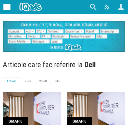
Articole care fac referire la
Dell
Articole
Sursa
Creatii
Info
SMARK
SMARK