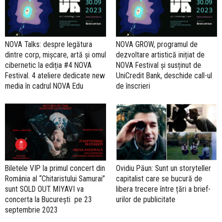
NOVA Talks: despre legătura
NOVA GROW, programul de
dintre corp, mișcare, artă și omul
dezvoltare artistică inițiat de
cibernetic la ediția #4 NOVA
NOVA Festival și susținut de
Festival. 4 ateliere dedicate new
UniCredit Bank, deschide call-ul
media în cadrul NOVA Edu
de înscrieri
Biletele VIP la primul concert din
Ovidiu Păun: Sunt un storyteller
România al “Chitaristului Samurai”
capitalist care se bucură de
sunt SOLD OUT. MIYAVI va
libera trecere între țări a brief-
concerta la București pe 23
urilor de publicitate
septembrie 2023