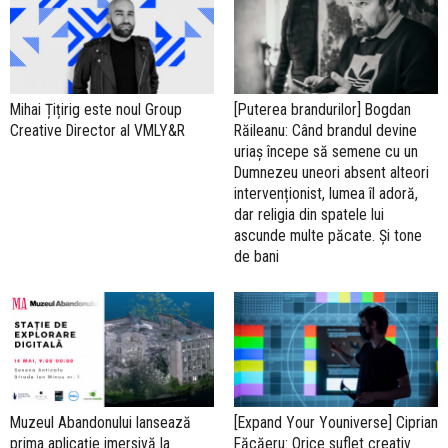
Mihai Țițirig este noul Group
[Puterea brandurilor] Bogdan
Creative Director al VMLY&R
Răileanu: Când brandul devine
uriaș începe să semene cu un
Dumnezeu uneori absent alteori
intervenționist, lumea îl adoră,
dar religia din spatele lui
ascunde multe păcate. Și tone
de bani
Muzeul Abandonului lansează
[Expand Your Youniverse] Ciprian
prima aplicație imersivă la
Făcăeru: Orice suflet creativ