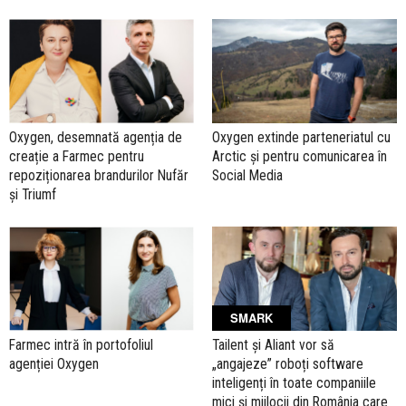
Oxygen, desemnată agenția de
Oxygen extinde parteneriatul cu
creație a Farmec pentru
Arctic și pentru comunicarea în
repoziționarea brandurilor Nufăr
Social Media
și Triumf
SMARK
Farmec intră în portofoliul
Tailent și Aliant vor să
agenției Oxygen
„angajeze” roboți software
inteligenți în toate companiile
mici și mijlocii din România care