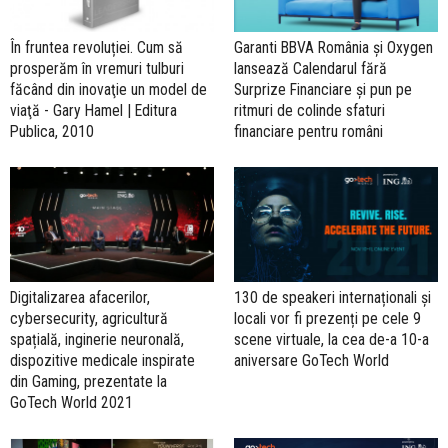
În fruntea revoluției. Cum să
Garanti BBVA România și Oxygen
prosperăm în vremuri tulburi
lansează Calendarul fără
făcând din inovaţie un model de
Surprize Financiare și pun pe
viaţă - Gary Hamel | Editura
ritmuri de colinde sfaturi
Publica, 2010
financiare pentru români
Digitalizarea afacerilor,
130 de speakeri internaționali și
cybersecurity, agricultură
locali vor fi prezenți pe cele 9
spațială, inginerie neuronală,
scene virtuale, la cea de-a 10-a
dispozitive medicale inspirate
aniversare GoTech World
din Gaming, prezentate la
GoTech World 2021