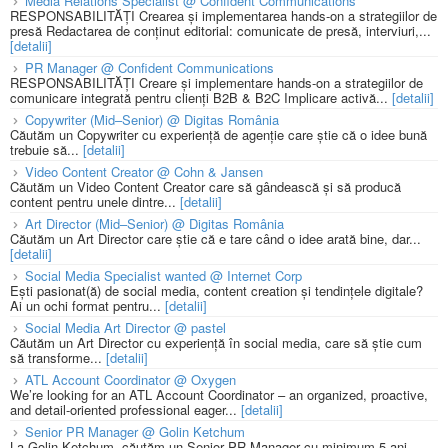
Media Relations Specialist @ Confident Communications
RESPONSABILITĂȚI Crearea și implementarea hands-on a strategiilor de
presă Redactarea de conținut editorial: comunicate de presă, interviuri,...
[detalii]
PR Manager @ Confident Communications
RESPONSABILITĂȚI Creare și implementare hands-on a strategiilor de
comunicare integrată pentru clienți B2B & B2C Implicare activă...
[detalii]
Copywriter (Mid–Senior) @ Digitas România
Căutăm un Copywriter cu experiență de agenție care știe că o idee bună
trebuie să...
[detalii]
Video Content Creator @ Cohn & Jansen
Căutăm un Video Content Creator care să gândească și să producă
content pentru unele dintre...
[detalii]
Art Director (Mid–Senior) @ Digitas România
Căutăm un Art Director care știe că e tare când o idee arată bine, dar...
[detalii]
Social Media Specialist wanted @ Internet Corp
Ești pasionat(ă) de social media, content creation și tendințele digitale?
Ai un ochi format pentru...
[detalii]
Social Media Art Director @ pastel
Căutăm un Art Director cu experiență în social media, care să știe cum
să transforme...
[detalii]
ATL Account Coordinator @ Oxygen
We’re looking for an ATL Account Coordinator – an organized, proactive,
and detail-oriented professional eager...
[detalii]
Senior PR Manager @ Golin Ketchum
La Golin Ketchum, căutăm un Senior PR Manager cu minimum 5 ani