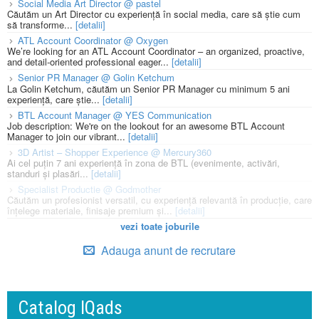
Social Media Art Director @ pastel
Căutăm un Art Director cu experiență în social media, care să știe cum
să transforme...
[detalii]
ATL Account Coordinator @ Oxygen
We’re looking for an ATL Account Coordinator – an organized, proactive,
and detail-oriented professional eager...
[detalii]
Senior PR Manager @ Golin Ketchum
La Golin Ketchum, căutăm un Senior PR Manager cu minimum 5 ani
experiență, care știe...
[detalii]
BTL Account Manager @ YES Communication
Job description: We're on the lookout for an awesome BTL Account
Manager to join our vibrant...
[detalii]
3D Artist – Shopper Experience @ Mercury360
Ai cel puțin 7 ani experiență în zona de BTL (evenimente, activări,
standuri și plasări...
[detalii]
Specialist Productie @ Godmother
Căutăm un profesionist versatil, cu experiență relevantă în producție, care
înțelege materiale, finisaje premium și...
[detalii]
vezi toate joburile
Adauga anunt de recrutare
Catalog IQads