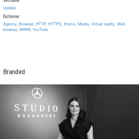
Sectiune
Update
Dictionar
Agency
,
Browser
,
HTTP
,
HTTPS
,
Iframe
,
Media
,
Virtual reality
,
Web
browser
,
WWW
,
YouTube
Branded