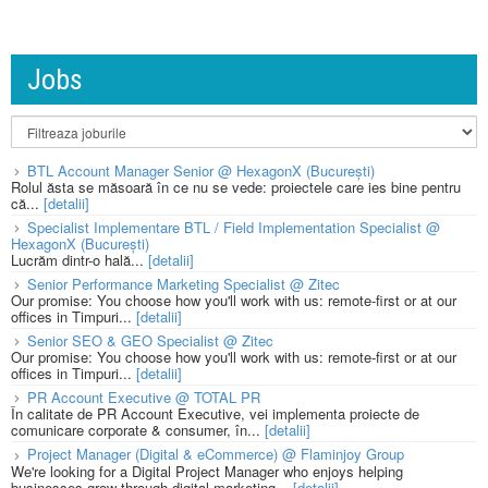
Jobs
BTL Account Manager Senior @ HexagonX (București)
Rolul ăsta se măsoară în ce nu se vede: proiectele care ies bine pentru
că...
[detalii]
Specialist Implementare BTL / Field Implementation Specialist @
HexagonX (București)
Lucrăm dintr-o hală...
[detalii]
Senior Performance Marketing Specialist @ Zitec
Our promise: You choose how you'll work with us: remote-first or at our
offices in Timpuri...
[detalii]
Senior SEO & GEO Specialist @ Zitec
Our promise: You choose how you'll work with us: remote-first or at our
offices in Timpuri...
[detalii]
PR Account Executive @ TOTAL PR
În calitate de PR Account Executive, vei implementa proiecte de
comunicare corporate & consumer, în...
[detalii]
Project Manager (Digital & eCommerce) @ Flaminjoy Group
We're looking for a Digital Project Manager who enjoys helping
businesses grow through digital marketing...
[detalii]