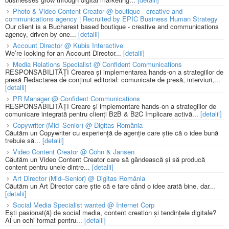
Photo & Video Content Creator @ boutique - creative and
communications agency | Recruited by EPIC Business Human Strategy
Our client is a Bucharest based boutique - creative and communications
agency, driven by one...
[detalii]
Account Director @ Kubis Interactive
We’re looking for an Account Director...
[detalii]
Media Relations Specialist @ Confident Communications
RESPONSABILITĂȚI Crearea și implementarea hands-on a strategiilor de
presă Redactarea de conținut editorial: comunicate de presă, interviuri,...
[detalii]
PR Manager @ Confident Communications
RESPONSABILITĂȚI Creare și implementare hands-on a strategiilor de
comunicare integrată pentru clienți B2B & B2C Implicare activă...
[detalii]
Copywriter (Mid–Senior) @ Digitas România
Căutăm un Copywriter cu experiență de agenție care știe că o idee bună
trebuie să...
[detalii]
Video Content Creator @ Cohn & Jansen
Căutăm un Video Content Creator care să gândească și să producă
content pentru unele dintre...
[detalii]
Art Director (Mid–Senior) @ Digitas România
Căutăm un Art Director care știe că e tare când o idee arată bine, dar...
[detalii]
Social Media Specialist wanted @ Internet Corp
Ești pasionat(ă) de social media, content creation și tendințele digitale?
Ai un ochi format pentru...
[detalii]