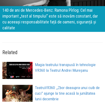
140 de ani de Mercedes-Benz. Ramona Pîrlog: Cel mai
important „test al timpului” este să inovăm constant, dar
cu aceeași responsabilitate față de oameni, siguranță și
calitate
Related
Magia teatrului transpusă în tehnologie
VR360 la Teatrul Andrei Mureșanu
TeatruVR360: „Zbor deasupra unui cuib de
cuci” ajunge la tine acasă la jumătatea
lunii decembrie