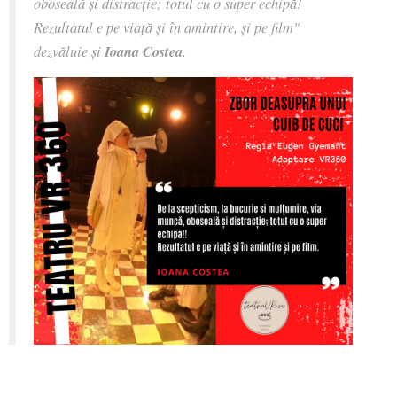
oboseală și distracție; totul cu o super echipă!
Rezultatul e pe viață și în amintire, și pe film"
dezvăluie și
Ioana Costea
.