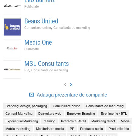
Publicitate
Beans United
,
Comunicare online
Consultanta de marketing
Medic One
Publicitate
MSL Consultants
,
PR
Consultanta de marketing
Adauga prezentare de companie
Branding, design, packaging
Comunicare online
Consultanta de marketing
Content Marketing
Dezvoltare web
Employer Branding
Evenimente / BTL
Experiential Marketing
Gaming
Interactive Retail
Marketing direct
Media
Mobile marketing
Monitorizare media
PR
Productie audio
Productie foto
Productie publicitara
Productie video
Publicitate
Publicitate indoor