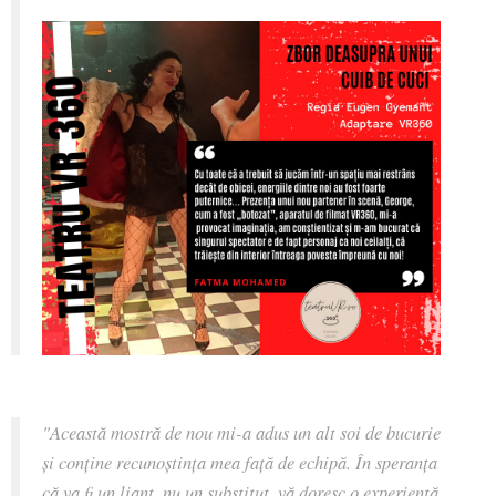
"Această mostră de nou mi-a adus un alt soi de bucurie
și conține recunoștința mea față de echipă. În speranța
că va fi un liant, nu un substitut, vă doresc o experiență