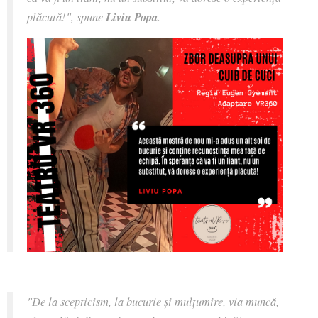
plăcută!", spune
Liviu Popa
.
"De la scepticism, la bucurie și mulțumire, via muncă,