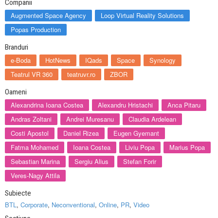
Companii
Augmented Space Agency
Loop Virtual Reality Solutions
Popas Production
Branduri
e-Boda
HotNews
IQads
Space
Synology
Teatrul VR 360
teatruvr.ro
ZBOR
Oameni
Alexandrina Ioana Costea
Alexandru Hristachi
Anca Pitaru
Andras Zoltani
Andrei Muresanu
Claudia Ardelean
Costi Apostol
Daniel Rizea
Eugen Gyemant
Fatma Mohamed
Ioana Costea
Liviu Popa
Marius Popa
Sebastian Marina
Sergiu Alius
Stefan Forir
Veres-Nagy Attila
Subiecte
BTL
,
Corporate
,
Neconventional
,
Online
,
PR
,
Video