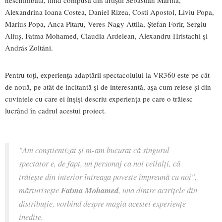
neschimbată, fiind compusă din artiștii Sebastian Marina,
Alexandrina Ioana Costea, Daniel Rizea, Costi Apostol, Liviu Popa,
Marius Popa, Anca Pitaru, Veres-Nagy Attila, Ștefan Forir, Sergiu
Aliuș, Fatma Mohamed, Claudia Ardelean, Alexandru Hristachi și
András Zoltáni.
Pentru toți, experiența adaptării spectacolului la VR360 este pe cât
de nouă, pe atât de incitantă și de interesantă, așa cum reiese și din
cuvintele cu care ei înșiși descriu experiența pe care o trăiesc
lucrând în cadrul acestui proiect.
"Am conștientizat și m-am bucurat că singurul
spectator e, de fapt, un personaj ca noi ceilalți, că
trăiește din interior întreaga poveste împreună cu noi",
mărturisește
Fatma Mohamed
, una dintre actrițele din
distribuție, vorbind despre magia acestei experiențe
inedite.