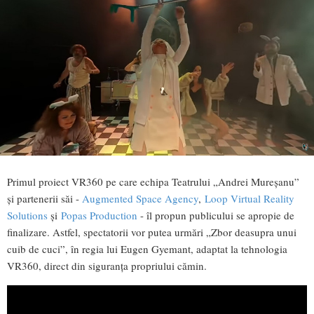
Primul proiect VR360 pe care echipa Teatrului „Andrei Mureșanu”
și partenerii săi -
Augmented Space Agency
,
Loop Virtual Reality
Solutions
și
Popas Production
- îl propun publicului se apropie de
finalizare. Astfel, spectatorii vor putea urmări „Zbor deasupra unui
cuib de cuci”, în regia lui Eugen Gyemant, adaptat la tehnologia
VR360, direct din siguranța propriului cămin.