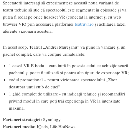
Spectatorii interesați să experimenteze această nouă variantă de
teatru trebuie să știe că spectacolul este segmentat în episoade și va
putea fi redat pe orice headset VR (conectat la internet și cu web
browser VR) prin accesarea platformei
teatruvr.ro
și achitarea taxei
aferente vizionării acesteia.
În acest scop, Teatrul „Andrei Mureșanu” va pune în vânzare și un
pachet complet, care va conține următoarele:
1 cască VR E-boda – care intră în posesia celui ce achiziționează
pachetul și poate fi utilizată și pentru alte tipuri de experiențe VR;
codul promoțional – pentru vizionarea spectacolului „Zbor
deasupra unui cuib de cuci”
1 ghid complet de utilizare - cu indicații tehnice și recomandări
privind modul în care poți trăi experiența în VR la intensitate
maximă.
Parteneri strategici:
Synology
Parteneri media:
IQads, Life.HotNews