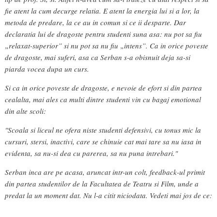
fie atent la cum decurge relatia. E atent la energia lui si a lor, la
metoda de predare, la ce au in comun si ce ii desparte. Dar
declaratia lui de dragoste pentru studenti suna asa: nu pot sa fiu
„relaxat-superior” si nu pot sa nu fiu „intens”. Ca in orice poveste
de dragoste, mai suferi, asa ca Serban s-a obisnuit deja sa-si
piarda vocea dupa un curs.
Si ca in orice poveste de dragoste, e nevoie de efort si din partea
cealalta, mai ales ca multi dintre studenti vin cu bagaj emotional
din alte scoli:
"Scoala si liceul ne ofera niste studenti defensivi, cu tonus mic la
cursuri, stersi, inactivi, care se chinuie cat mai tare sa nu iasa in
evidenta, sa nu-si dea cu parerea, sa nu puna intrebari."
Serban inca are pe acasa, aruncat intr-un colt, feedback-ul primit
din partea studentilor de la Facultatea de Teatru si Film, unde a
predat la un moment dat. Nu l-a citit niciodata. Vedeti mai jos de ce: