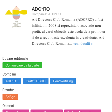
ADC*RO
Companie:
ADC*RO
Art Directors Club Romania (ADC*RO) a fost
infiintat in 2008 si reprezinta o asociatie non-
profit, al carei obiectiv este acela de a promova
si de a recunoaste excelenta in creativitate. Art
Directors Club Romania...
vezi detalii »
Dosare editoriale
Comunicare ca la carte
Companii
ADC*RO
Graffiti BBDO
Headvertising
Branduri
AdAge
Oameni