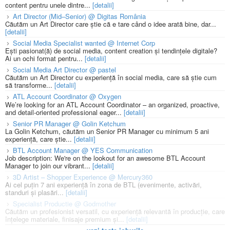
content pentru unele dintre...
[detalii]
Art Director (Mid–Senior) @ Digitas România
Căutăm un Art Director care știe că e tare când o idee arată bine, dar...
[detalii]
Social Media Specialist wanted @ Internet Corp
Ești pasionat(ă) de social media, content creation și tendințele digitale?
Ai un ochi format pentru...
[detalii]
Social Media Art Director @ pastel
Căutăm un Art Director cu experiență în social media, care să știe cum
să transforme...
[detalii]
ATL Account Coordinator @ Oxygen
We’re looking for an ATL Account Coordinator – an organized, proactive,
and detail-oriented professional eager...
[detalii]
Senior PR Manager @ Golin Ketchum
La Golin Ketchum, căutăm un Senior PR Manager cu minimum 5 ani
experiență, care știe...
[detalii]
BTL Account Manager @ YES Communication
Job description: We're on the lookout for an awesome BTL Account
Manager to join our vibrant...
[detalii]
3D Artist – Shopper Experience @ Mercury360
Ai cel puțin 7 ani experiență în zona de BTL (evenimente, activări,
standuri și plasări...
[detalii]
Specialist Productie @ Godmother
Căutăm un profesionist versatil, cu experiență relevantă în producție, care
înțelege materiale, finisaje premium și...
[detalii]