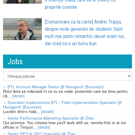
propriile cuvinte
[Comunicare ca la carte] Andrei Tripșa,
despre noile generatii de studenti: Sunt
mult mai putin romantici decat eram noi,
dar cred ca e un lucru bun
Jobs
BTL Account Manager Senior @ HexagonX (București)
Rolul ăsta se măsoară în ce nu se vede: proiectele care ies bine pentru
că...
[detalii]
Specialist Implementare BTL / Field Implementation Specialist @
HexagonX (București)
Lucrăm dintr-o hală...
[detalii]
Senior Performance Marketing Specialist @ Zitec
Our promise: You choose how you'll work with us: remote-first or at our
offices in Timpuri...
[detalii]
Senior SEO & GEO Specialist @ Zitec