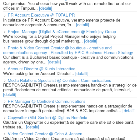
Our promise: You choose how you'll work with us: remote-first or at our
offices in Timpuri...
[detalii]
PR Account Executive @ TOTAL PR
În calitate de PR Account Executive, vei implementa proiecte de
comunicare corporate & consumer, în...
[detalii]
Project Manager (Digital & eCommerce) @ Flaminjoy Group
We're looking for a Digital Project Manager who enjoys helping
businesses grow through digital marketing...
[detalii]
Photo & Video Content Creator @ boutique - creative and
communications agency | Recruited by EPIC Business Human Strategy
Our client is a Bucharest based boutique - creative and communications
agency, driven by one...
[detalii]
Account Director @ Kubis Interactive
We’re looking for an Account Director...
[detalii]
Media Relations Specialist @ Confident Communications
RESPONSABILITĂȚI Crearea și implementarea hands-on a strategiilor de
presă Redactarea de conținut editorial: comunicate de presă, interviuri,...
[detalii]
PR Manager @ Confident Communications
RESPONSABILITĂȚI Creare și implementare hands-on a strategiilor de
comunicare integrată pentru clienți B2B & B2C Implicare activă...
[detalii]
Copywriter (Mid–Senior) @ Digitas România
Căutăm un Copywriter cu experiență de agenție care știe că o idee bună
trebuie să...
[detalii]
Video Content Creator @ Cohn & Jansen
Căutăm un Video Content Creator care să gândească și să producă