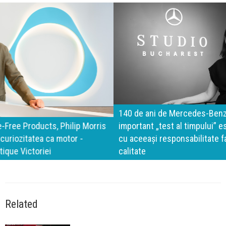
140 de ani de Mercedes-Benz. Ramona Pîrlog: Cel mai
important „test al timpului” este să inovăm constant, dar
cu aceeași responsabilitate față de oameni, siguranță și
calitate
Related