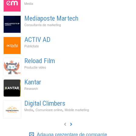
Media
Mediaposte Martech
Consultanta de marketing
ACTIV AD
Publicitate
Reload Film
Productie video
Kantar
Research
Digital Climbers
,
,
Media
Comunicare online
Mobile marketing
Adauga prezentare de companie