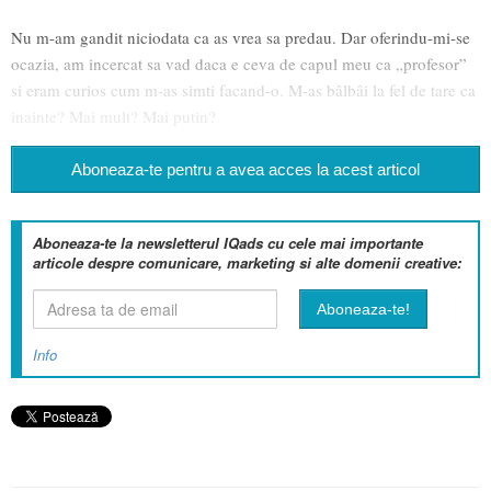
Nu m-am gandit niciodata ca as vrea sa predau. Dar oferindu-mi-se
ocazia, am incercat sa vad daca e ceva de capul meu ca „profesor”
si eram curios cum m-as simti facand-o. M-as bâlbâi la fel de tare ca
inainte? Mai mult? Mai putin?
Aboneaza-te pentru a avea acces la acest articol
Aboneaza-te la newsletterul IQads cu cele mai importante
articole despre comunicare, marketing si alte domenii creative:
Info