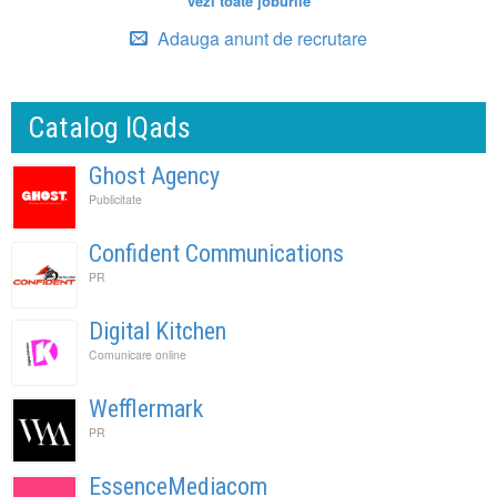
vezi toate joburile
Adauga anunt de recrutare
Catalog IQads
Ghost Agency
Publicitate
Confident Communications
PR
Digital Kitchen
Comunicare online
Wefflermark
PR
EssenceMediacom