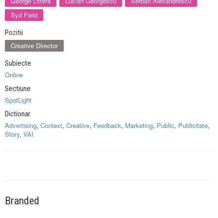
George Littera
Lucian Georgescu
Serban Alexandrescu
Syd Field
Pozitii
Creative Director
Subiecte
Online
Sectiune
SpotLight
Dictionar
Advertising
,
Context
,
Creative
,
Feedback
,
Marketing
,
Public
,
Publicitate
,
Story
,
VAI
Branded