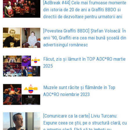
[AdBreak #44] Cele mai frumoase momente
din istoria de 20 de ani a Graffiti BBDO si
directii de dezvoltare pentru urmatorii ani
[Povestea Graffiti BBDO] Ștefan Voloacă: În
anii ’90, Graffiti era cea mai bună școală din
advertisingul românesc
Făcut, zis și lămurit în TOP ADC*RO martie
2025
Muzele sunt răcite și flămânde în Top
ADC*RO noiembrie 2023
[Comunicare ca la carte] Liviu Turcanu:
Expune ceea ce știi, pe o structură clară, cu
o intenție clară, fără să te îmbeți cu