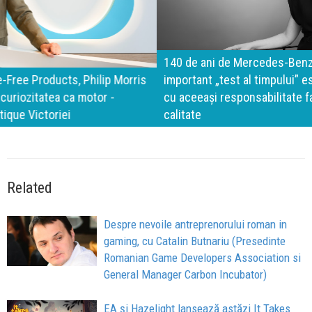
140 de ani de Mercedes-Benz. Ramona Pîrlog: Cel mai
important „test al timpului” este să inovăm constant, dar
cu aceeași responsabilitate față de oameni, siguranță și
calitate
Related
Despre nevoile antreprenorului roman in
gaming, cu Catalin Butnariu (Presedinte
Romanian Game Developers Association si
General Manager Carbon Incubator)
EA și Hazelight lansează astăzi It Takes