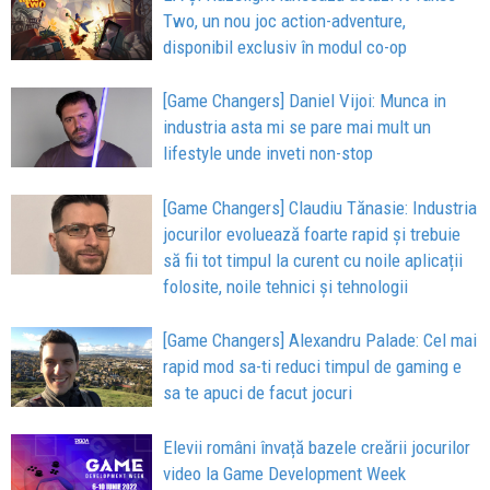
Two, un nou joc action-adventure,
disponibil exclusiv în modul co-op
[Game Changers] Daniel Vijoi: Munca in
industria asta mi se pare mai mult un
lifestyle unde inveti non-stop
[Game Changers] Claudiu Tănasie: Industria
jocurilor evoluează foarte rapid și trebuie
să fii tot timpul la curent cu noile aplicații
folosite, noile tehnici și tehnologii
[Game Changers] Alexandru Palade: Cel mai
rapid mod sa-ti reduci timpul de gaming e
sa te apuci de facut jocuri
Elevii români învață bazele creării jocurilor
video la Game Development Week