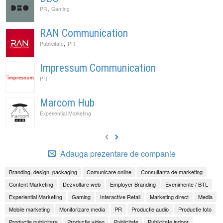
,
PR
Gaming
RAN Communication
,
Publicitate
PR
Impressum Communication
PR
Marcom Hub
Experiential Marketing
Adauga prezentare de companie
Branding, design, packaging
Comunicare online
Consultanta de marketing
Content Marketing
Dezvoltare web
Employer Branding
Evenimente / BTL
Experiential Marketing
Gaming
Interactive Retail
Marketing direct
Media
Mobile marketing
Monitorizare media
PR
Productie audio
Productie foto
Productie publicitara
Productie video
Publicitate
Publicitate indoor