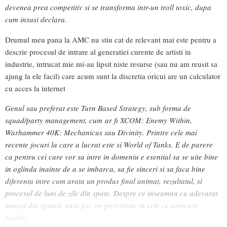
devenea prea competitiv si se transforma intr-un troll toxic, dupa
cum insusi declara.
Drumul meu pana la AMC nu stiu cat de relevant mai este pentru a
descrie procesul de intrare al generatiei curente de artisti in
industrie, intrucat mie mi-au lipsit niste resurse (sau nu am reusit sa
ajung la ele facil) care acum sunt la discretia oricui are un calculator
cu acces la internet
Genul sau preferat este Turn Based Strategy, sub forma de
squad/party management, cum
ar fi XCOM: Enemy Within,
Warhammer 40K: Mechanicus sau Divinity. Printre cele mai
recente jocuri la care a lucrat este si World of Tanks. E de parere
ca pentru cei care vor sa intre in domeniu e esential sa se uite bine
in oglinda inainte de a se imbarca, sa fie sinceri si sa faca bine
diferenta intre cum arata un produs final animat, rezultatul, si
procesul de luni de zile din spate. Despre ce inseamna cu adevarat
munca din spatele unui joc, ne povesteste in cele ce urmeaza
Andrei.