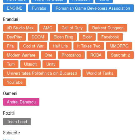
ENGINE
Funlabs
Romanian Game Developers Association
Branduri
3D Studio Max
AMC
Call of Duty
Darkest Dungeon
DevPlay
DOOM
Elden Ring
Elder
Facebook
Fifa
God of War
Half Life
It Takes Two
MMORPG
Modern Warfare
One
Photoshop
RGDA
Starcraft 2
Turn
Ubisoft
Unity
Universitatea Politehnica din Bucuresti
World of Tanks
YouTube
Oameni
Andrei Danescu
Pozitii
Team Lead
Subiecte