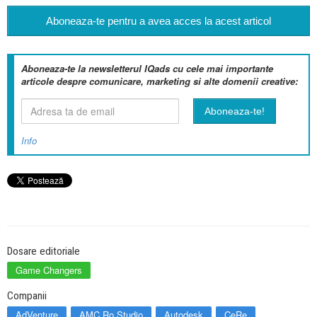
Aboneaza-te pentru a avea acces la acest articol
Aboneaza-te la newsletterul IQads cu cele mai importante
articole despre comunicare, marketing si alte domenii creative:
Info
Dosare editoriale
Game Changers
Companii
AdVenture
AMC Ro Studio
Autodesk
CeRe