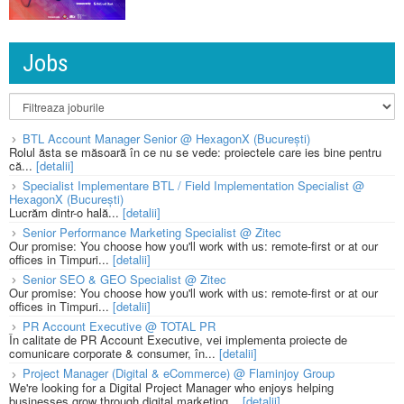
Jobs
BTL Account Manager Senior @ HexagonX (București)
Rolul ăsta se măsoară în ce nu se vede: proiectele care ies bine pentru
că...
[detalii]
Specialist Implementare BTL / Field Implementation Specialist @
HexagonX (București)
Lucrăm dintr-o hală...
[detalii]
Senior Performance Marketing Specialist @ Zitec
Our promise: You choose how you'll work with us: remote-first or at our
offices in Timpuri...
[detalii]
Senior SEO & GEO Specialist @ Zitec
Our promise: You choose how you'll work with us: remote-first or at our
offices in Timpuri...
[detalii]
PR Account Executive @ TOTAL PR
În calitate de PR Account Executive, vei implementa proiecte de
comunicare corporate & consumer, în...
[detalii]
Project Manager (Digital & eCommerce) @ Flaminjoy Group
We're looking for a Digital Project Manager who enjoys helping
businesses grow through digital marketing...
[detalii]