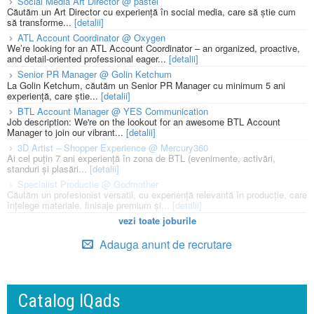
Social Media Art Director @ pastel
Căutăm un Art Director cu experiență în social media, care să știe cum
să transforme...
[detalii]
ATL Account Coordinator @ Oxygen
We’re looking for an ATL Account Coordinator – an organized, proactive,
and detail-oriented professional eager...
[detalii]
Senior PR Manager @ Golin Ketchum
La Golin Ketchum, căutăm un Senior PR Manager cu minimum 5 ani
experiență, care știe...
[detalii]
BTL Account Manager @ YES Communication
Job description: We're on the lookout for an awesome BTL Account
Manager to join our vibrant...
[detalii]
3D Artist – Shopper Experience @ Mercury360
Ai cel puțin 7 ani experiență în zona de BTL (evenimente, activări,
standuri și plasări...
[detalii]
Specialist Productie @ Godmother
Căutăm un profesionist versatil, cu experiență relevantă în producție, care
înțelege materiale, finisaje premium și...
[detalii]
vezi toate joburile
Adauga anunt de recrutare
Catalog IQads