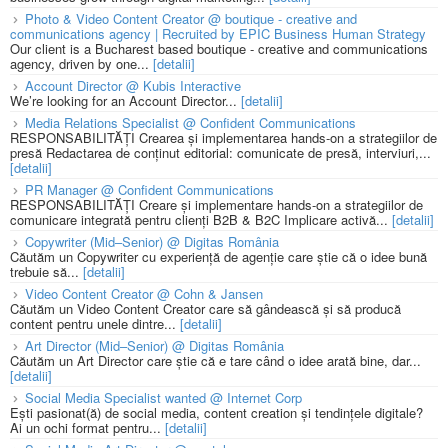
Photo & Video Content Creator @ boutique - creative and
communications agency | Recruited by EPIC Business Human Strategy
Our client is a Bucharest based boutique - creative and communications
agency, driven by one...
[detalii]
Account Director @ Kubis Interactive
We’re looking for an Account Director...
[detalii]
Media Relations Specialist @ Confident Communications
RESPONSABILITĂȚI Crearea și implementarea hands-on a strategiilor de
presă Redactarea de conținut editorial: comunicate de presă, interviuri,...
[detalii]
PR Manager @ Confident Communications
RESPONSABILITĂȚI Creare și implementare hands-on a strategiilor de
comunicare integrată pentru clienți B2B & B2C Implicare activă...
[detalii]
Copywriter (Mid–Senior) @ Digitas România
Căutăm un Copywriter cu experiență de agenție care știe că o idee bună
trebuie să...
[detalii]
Video Content Creator @ Cohn & Jansen
Căutăm un Video Content Creator care să gândească și să producă
content pentru unele dintre...
[detalii]
Art Director (Mid–Senior) @ Digitas România
Căutăm un Art Director care știe că e tare când o idee arată bine, dar...
[detalii]
Social Media Specialist wanted @ Internet Corp
Ești pasionat(ă) de social media, content creation și tendințele digitale?
Ai un ochi format pentru...
[detalii]