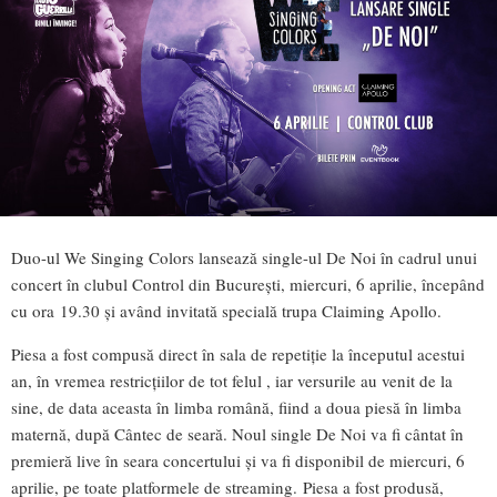
Duo-ul We Singing Colors lansează single-ul De Noi în cadrul unui
concert în clubul Control din București, miercuri, 6 aprilie, începând
cu ora 19.30 și având invitată specială trupa Claiming Apollo.
Piesa a fost compusă direct în sala de repetiție la începutul acestui
an, în vremea restricțiilor de tot felul , iar versurile au venit de la
sine, de data aceasta în limba română, fiind a doua piesă în limba
maternă, după Cântec de seară. Noul single De Noi va fi cântat în
premieră live în seara concertului și va fi disponibil de miercuri, 6
aprilie, pe toate platformele de streaming. Piesa a fost produsă,