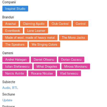
Companii
Inspirat Studio
Branduri
Arashai
Claiming Apollo
Club Control
Control
Eventbook
Lone Learner
Made of wool, made of heavy metal
The Mono Jacks
The Speakers
We Singing Colors
Oameni
Andrei Hategan
Daniel Olteanu
Dorian Cazacu
Iulian Stefanescu
Mihai Dragolea
Mircea Moroianu
Narcis Axinte
Roxana Niculae
Vlad Ionescu
Subiecte
Audio
,
BTL
Sectiune
Update
Dictionar