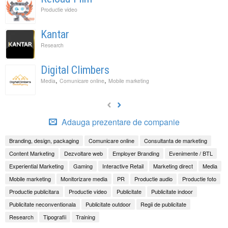
Productie video
Kantar
Research
Digital Climbers
,
,
Media
Comunicare online
Mobile marketing
Adauga prezentare de companie
Branding, design, packaging
Comunicare online
Consultanta de marketing
Content Marketing
Dezvoltare web
Employer Branding
Evenimente / BTL
Experiential Marketing
Gaming
Interactive Retail
Marketing direct
Media
Mobile marketing
Monitorizare media
PR
Productie audio
Productie foto
Productie publicitara
Productie video
Publicitate
Publicitate indoor
Publicitate neconventionala
Publicitate outdoor
Regii de publicitate
Research
Tipografii
Training