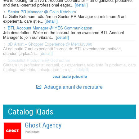
We’re looking for an ATL Account Coordinator – an organized, proactive,
and detail-oriented professional eager...
[detalii]
Senior PR Manager @ Golin Ketchum
La Golin Ketchum, căutăm un Senior PR Manager cu minimum 5 ani
experiență, care știe...
[detalii]
BTL Account Manager @ YES Communication
Job description: We're on the lookout for an awesome BTL Account
Manager to join our vibrant...
[detalii]
3D Artist – Shopper Experience @ Mercury360
Ai cel puțin 7 ani experiență în zona de BTL (evenimente, activări,
standuri și plasări...
[detalii]
Specialist Productie @ Godmother
Căutăm un profesionist versatil, cu experiență relevantă în producție, care
înțelege materiale, finisaje premium și...
[detalii]
vezi toate joburile
Adauga anunt de recrutare
Catalog IQads
Ghost Agency
Publicitate