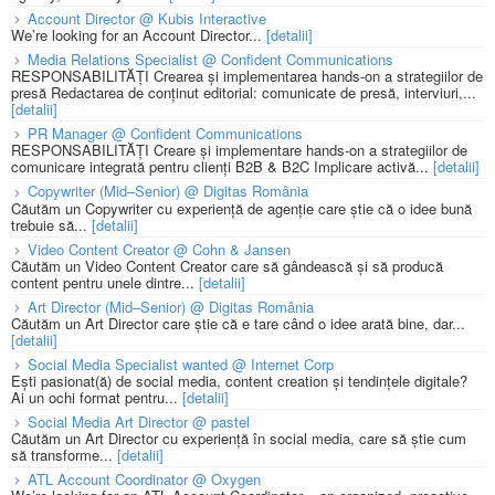
Account Director @ Kubis Interactive
We’re looking for an Account Director...
[detalii]
Media Relations Specialist @ Confident Communications
RESPONSABILITĂȚI Crearea și implementarea hands-on a strategiilor de
presă Redactarea de conținut editorial: comunicate de presă, interviuri,...
[detalii]
PR Manager @ Confident Communications
RESPONSABILITĂȚI Creare și implementare hands-on a strategiilor de
comunicare integrată pentru clienți B2B & B2C Implicare activă...
[detalii]
Copywriter (Mid–Senior) @ Digitas România
Căutăm un Copywriter cu experiență de agenție care știe că o idee bună
trebuie să...
[detalii]
Video Content Creator @ Cohn & Jansen
Căutăm un Video Content Creator care să gândească și să producă
content pentru unele dintre...
[detalii]
Art Director (Mid–Senior) @ Digitas România
Căutăm un Art Director care știe că e tare când o idee arată bine, dar...
[detalii]
Social Media Specialist wanted @ Internet Corp
Ești pasionat(ă) de social media, content creation și tendințele digitale?
Ai un ochi format pentru...
[detalii]
Social Media Art Director @ pastel
Căutăm un Art Director cu experiență în social media, care să știe cum
să transforme...
[detalii]
ATL Account Coordinator @ Oxygen