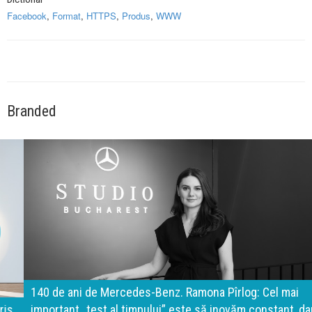
Facebook
,
Format
,
HTTPS
,
Produs
,
WWW
Branded
140 de ani de Mercedes-Benz. Ramona Pîrlog: Cel mai
important „test al timpului” este să inovăm constant, dar