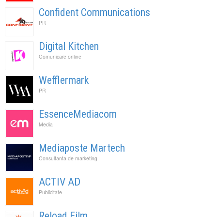
Confident Communications
PR
Digital Kitchen
Comunicare online
Wefflermark
PR
EssenceMediacom
Media
Mediaposte Martech
Consultanta de marketing
ACTIV AD
Publicitate
Reload Film