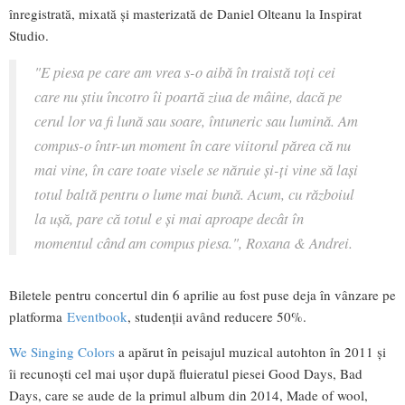
înregistrată, mixată și masterizată de Daniel Olteanu la Inspirat
Studio.
"E piesa pe care am vrea s-o aibă în traistă toți cei
care nu știu încotro îi poartă ziua de mâine, dacă pe
cerul lor va fi lună sau soare, întuneric sau lumină. Am
compus-o într-un moment în care viitorul părea că nu
mai vine, în care toate visele se năruie și-ți vine să lași
totul baltă pentru o lume mai bună. Acum, cu războiul
la ușă, pare că totul e și mai aproape decât în
momentul când am compus piesa.", Roxana & Andrei.
Biletele pentru concertul din 6 aprilie au fost puse deja în vânzare pe
platforma
Eventbook
, studenții având reducere 50%.
We Singing Colors
a apărut în peisajul muzical autohton în 2011 și
îi recunoști cel mai ușor după fluieratul piesei Good Days, Bad
Days, care se aude de la primul album din 2014, Made of wool,