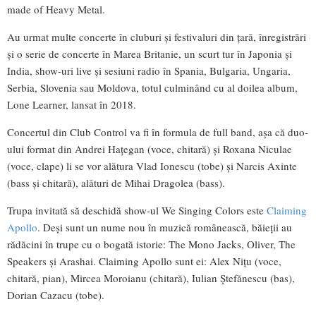
made of Heavy Metal.
Au urmat multe concerte în cluburi și festivaluri din țară, înregistrări
și o serie de concerte în Marea Britanie, un scurt tur în Japonia și
India, show-uri live și sesiuni radio în Spania, Bulgaria, Ungaria,
Serbia, Slovenia sau Moldova, totul culminând cu al doilea album,
Lone Learner, lansat în 2018.
Concertul din Club Control va fi în formula de full band, așa că duo-
ului format din Andrei Hațegan (voce, chitară) și Roxana Niculae
(voce, clape) li se vor alătura Vlad Ionescu (tobe) și Narcis Axinte
(bass și chitară), alături de Mihai Dragolea (bass).
Trupa invitată să deschidă show-ul We Singing Colors este
Claiming
Apollo
. Deși sunt un nume nou în muzică românească, băieții au
rădăcini în trupe cu o bogată istorie: The Mono Jacks, Oliver, The
Speakers și Arashai. Claiming Apollo sunt ei: Alex Nițu (voce,
chitară, pian), Mircea Moroianu (chitară), Iulian Ștefănescu (bas),
Dorian Cazacu (tobe).