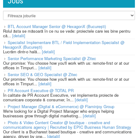
Jobs
BTL Account Manager Senior @ HexagonX (București)
Rolul ăsta se măsoară în ce nu se vede: proiectele care ies bine pentru
că...
[detalii]
Specialist Implementare BTL / Field Implementation Specialist @
HexagonX (București)
Lucrăm dintr-o hală...
[detalii]
Senior Performance Marketing Specialist @ Zitec
Our promise: You choose how you'll work with us: remote-first or at our
offices in Timpuri...
[detalii]
Senior SEO & GEO Specialist @ Zitec
Our promise: You choose how you'll work with us: remote-first or at our
offices in Timpuri...
[detalii]
PR Account Executive @ TOTAL PR
În calitate de PR Account Executive, vei implementa proiecte de
comunicare corporate & consumer, în...
[detalii]
Project Manager (Digital & eCommerce) @ Flaminjoy Group
We're looking for a Digital Project Manager who enjoys helping
businesses grow through digital marketing...
[detalii]
Photo & Video Content Creator @ boutique - creative and
communications agency | Recruited by EPIC Business Human Strategy
Our client is a Bucharest based boutique - creative and communications
agency, driven by one...
[detalii]