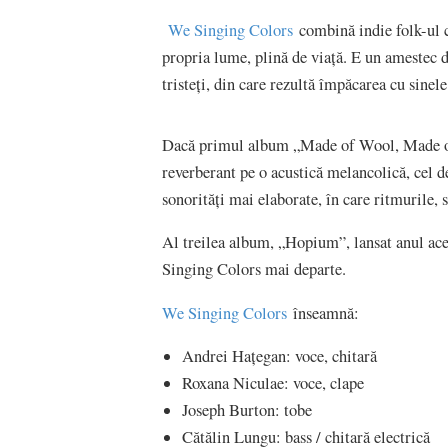
We Singing Colors
combină indie folk-ul c
propria lume, plină de viață. E un amestec de
tristeți, din care rezultă împăcarea cu sinel
Dacă primul album „Made of Wool, Made of 
reverberant pe o acustică melancolică, cel d
sonorități mai elaborate, în care ritmurile, 
Al treilea album, „Hopium”, lansat anul aces
Singing Colors mai departe.
We Singing Colors
înseamnă:
Andrei Hațegan: voce, chitară
Roxana Niculae: voce, clape
Joseph Burton: tobe
Cătălin Lungu: bass / chitară electrică