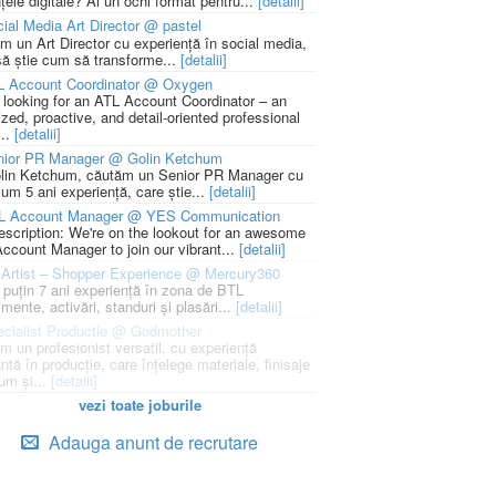
țele digitale? Ai un ochi format pentru...
[detalii]
ial Media Art Director @ pastel
m un Art Director cu experiență în social media,
să știe cum să transforme...
[detalii]
L Account Coordinator @ Oxygen
 looking for an ATL Account Coordinator – an
zed, proactive, and detail-oriented professional
...
[detalii]
nior PR Manager @ Golin Ketchum
lin Ketchum, căutăm un Senior PR Manager cu
um 5 ani experiență, care știe...
[detalii]
L Account Manager @ YES Communication
escription: We're on the lookout for an awesome
ccount Manager to join our vibrant...
[detalii]
Artist – Shopper Experience @ Mercury360
l puțin 7 ani experiență în zona de BTL
mente, activări, standuri și plasări...
[detalii]
cialist Productie @ Godmother
m un profesionist versatil, cu experiență
ntă în producție, care înțelege materiale, finisaje
um și...
[detalii]
vezi toate joburile
Adauga anunt de recrutare