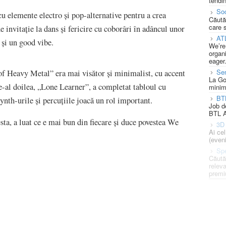
tendin
Soc
u elemente electro și pop-alternative pentru a crea
Căută
care 
 invitație la dans și fericire cu coborâri în adâncul unor
AT
e și un good vibe.
We’re
organi
eager
Se
Heavy Metal” era mai visător și minimalist, cu accent
La Go
e-al doilea, „Lone Learner”, a completat tabloul cu
minim
BT
synth-urile și percuțiile joacă un rol important.
Job d
BTL A
ta, a luat ce e mai bun din fiecare și duce povestea We
3D 
Ai ce
(eveni
Spe
Căută
releva
premi