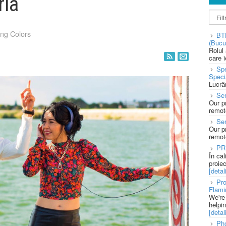
ria
ng Colors
BT
(Bucu
Rolul
care 
Spe
Speci
Lucră
Sen
Our p
remote
Se
Our p
remote
PR
În ca
proie
[detali
Pro
Flami
We're
helpi
[detali
Pho