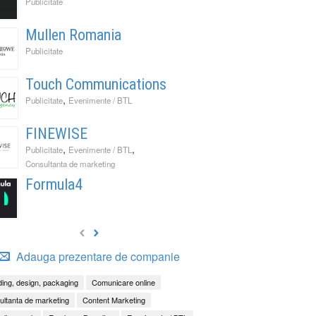
Publicitate
Mullen Romania
Publicitate
Touch Communications
,
Publicitate
Evenimente / BTL
FINEWISE
,
,
Publicitate
Evenimente / BTL
Consultanta de marketing
Formula4
Adauga prezentare de companie
ing, design, packaging
Comunicare online
ltanta de marketing
Content Marketing