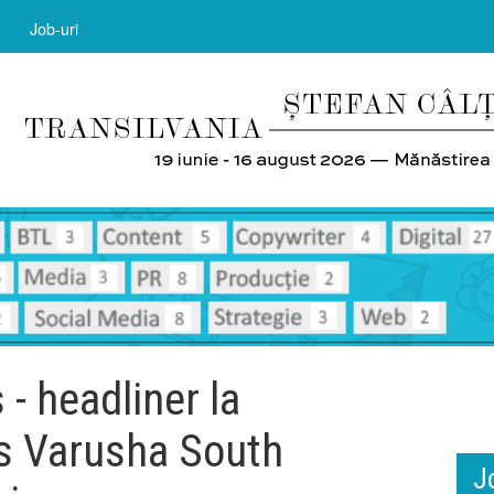
Job-uri
- headliner la
rs Varusha South
J