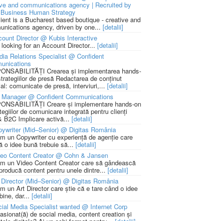
ive and communications agency | Recruited by
Business Human Strategy
lient is a Bucharest based boutique - creative and
nications agency, driven by one...
[detalii]
ount Director @ Kubis Interactive
 looking for an Account Director...
[detalii]
ia Relations Specialist @ Confident
unications
NSABILITĂȚI Crearea și implementarea hands-
strategiilor de presă Redactarea de conținut
ial: comunicate de presă, interviuri,...
[detalii]
 Manager @ Confident Communications
NSABILITĂȚI Creare și implementare hands-on
tegiilor de comunicare integrată pentru clienți
 B2C Implicare activă...
[detalii]
ywriter (Mid–Senior) @ Digitas România
m un Copywriter cu experiență de agenție care
ă o idee bună trebuie să...
[detalii]
deo Content Creator @ Cohn & Jansen
m un Video Content Creator care să gândească
 producă content pentru unele dintre...
[detalii]
 Director (Mid–Senior) @ Digitas România
m un Art Director care știe că e tare când o idee
bine, dar...
[detalii]
ial Media Specialist wanted @ Internet Corp
pasionat(ă) de social media, content creation și