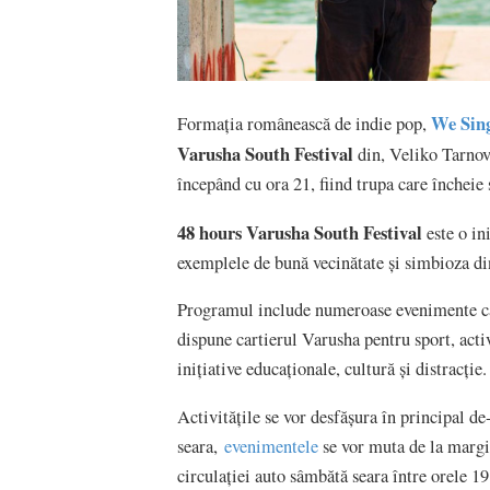
We Sing
Formația românească de indie pop,
Varusha South Festival
din, Veliko Tarnov
începând cu ora 21, fiind trupa care încheie
48 hours Varusha South Festival
este o in
exemplele de bună vecinătate și simbioza din
Programul include numeroase evenimente care
dispune cartierul Varusha pentru sport, activ
inițiative educaționale, cultură și distracție.
Activitățile se vor desfășura în principal d
seara,
evenimentele
se vor muta de la margin
circulației auto sâmbătă seara între orele 1