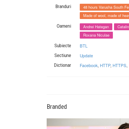
Branduri
48 hours Varusha South Fes
Made of wool, made of hea
Oameni
Andrei Hategan
Catali
Roxana Niculae
Subiecte
BTL
Sectiune
Update
Dictionar
Facebook
,
HTTP
,
HTTPS
,
Branded