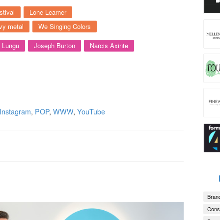
tival
Lone Learner
vy metal
We Singing Colors
n Lungu
Joseph Burton
Narcis Axinte
Instagram
,
POP
,
WWW
,
YouTube
Brand
Consu