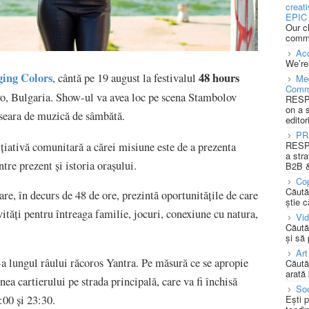
creat
EPIC 
Our c
commu
Acc
We’re
ing Colors
48 hours
, cântă pe 19 august la festivalul
Med
Comm
o, Bulgaria. Show-ul va avea loc pe scena Stambolov
RESPO
on a 
 seara de muzică de sâmbătă.
editor
PR
RESPO
ițiativă comunitară a cărei misiune este de a prezenta
a stra
tre prezent și istoria orașului.
B2B &
Cop
Căută
, în decurs de 48 de ore, prezintă oportunitățile de care
știe c
ități pentru întreaga familie, jocuri, conexiune cu natura,
Vi
Căută
și să
Art
e-a lungul râului răcoros Yantra. Pe măsură ce se apropie
Căută
arată 
ea cartierului pe strada principală, care va fi închisă
Soc
9:00 și 23:30.
Ești 