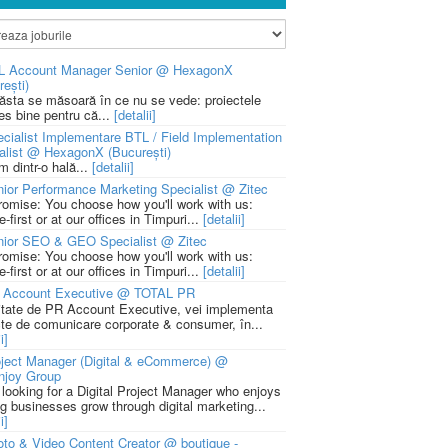
L Account Manager Senior @ HexagonX
rești)
 ăsta se măsoară în ce nu se vede: proiectele
ies bine pentru că...
[detalii]
cialist Implementare BTL / Field Implementation
alist @ HexagonX (București)
m dintr-o hală...
[detalii]
ior Performance Marketing Specialist @ Zitec
romise: You choose how you'll work with us:
-first or at our offices in Timpuri...
[detalii]
nior SEO & GEO Specialist @ Zitec
romise: You choose how you'll work with us:
-first or at our offices in Timpuri...
[detalii]
 Account Executive @ TOTAL PR
litate de PR Account Executive, vei implementa
cte de comunicare corporate & consumer, în...
i]
ject Manager (Digital & eCommerce) @
njoy Group
 looking for a Digital Project Manager who enjoys
ng businesses grow through digital marketing...
i]
to & Video Content Creator @ boutique -