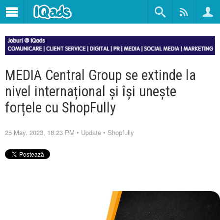
MEDIA Central Group se extinde la
nivel internațional și își unește
forțele cu ShopFully
25 May. 2023, 18:23 PM
•
Update
•
Shopfully