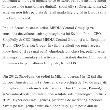
domeniul tehnologiei digitale drive-to-store, pentru a însoți retailerii
în procesul de transformare digitală. ShopFully și Offerista formează
astfel un nou lider pe piața de retail marketing digital în Europa și la
nivel internațional.
Prin unificarea business-urilor, MEDIA Central Group își va
consolida dezvoltarea sub supravegherea lui Stefano Portu, CEO
ShopFully & CEO Digital MEDIA Central Group, și a lui Benjamin
Thym, CEO Offerista Group. În viitor, retailerii vor putea accesa
know-how-ul și cea mai bună tehnologie din clasa lor, putând astfel
să ajungă cu ușurință și să activeze cumpărătorii din toată Europa și
nu numai - fie pe platformele digitale, fie la POS.
Din 2012, ShopFully, cu sediul la Milano, operează în 12 țări din
Europa, America Latină și Australia, cu o echipă de 370 de angajați.
Prin aplicațiile și site-urile sale Tiendeo, DoveConviene, PromoQui
și VolantinoFacile, precum și prin soluțiile sale tehnologice, inclusiv
"HI!" (Hyperlocal Intelligence), platforma de marketing hiperlocal
bazată pe inteligență artificială a ShopFully, ajută peste 400 de