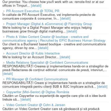
Our promise: You choose how you'll work with us: remote-first or at our
offices in Timpuri...
[detalii]
PR Account Executive @ TOTAL PR
În calitate de PR Account Executive, vei implementa proiecte de
comunicare corporate & consumer, în...
[detalii]
Project Manager (Digital & eCommerce) @ Flaminjoy Group
We're looking for a Digital Project Manager who enjoys helping
businesses grow through digital marketing...
[detalii]
Photo & Video Content Creator @ boutique - creative and
communications agency | Recruited by EPIC Business Human Strategy
Our client is a Bucharest based boutique - creative and communications
agency, driven by one...
[detalii]
Account Director @ Kubis Interactive
We’re looking for an Account Director...
[detalii]
Media Relations Specialist @ Confident Communications
RESPONSABILITĂȚI Crearea și implementarea hands-on a strategiilor de
presă Redactarea de conținut editorial: comunicate de presă, interviuri,...
[detalii]
PR Manager @ Confident Communications
RESPONSABILITĂȚI Creare și implementare hands-on a strategiilor de
comunicare integrată pentru clienți B2B & B2C Implicare activă...
[detalii]
Copywriter (Mid–Senior) @ Digitas România
Căutăm un Copywriter cu experiență de agenție care știe că o idee bună
trebuie să...
[detalii]
Video Content Creator @ Cohn & Jansen
Căutăm un Video Content Creator care să gândească și să producă