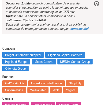
Sectiunea
Update
cuprinde comunicatele de presa ale
agentiilor si companiilor cu privire la activitatea lor, in special
in domeniile comunicarii, marketingului si CSR-ului.
Update
este un serviciu oferit companiilor in cadrul
platformelor IQads si SMARK.
Daca esti reprezentantul unei companii si vrei sa publici un
comunicat de presa prin acest serviciu, ne poti
contacta aici
.
Companii
Bregal Unternehmerkapital
Highland Capital Partners
Highland Europe
Media Central
MEDIA Central Group
Offerista Group
Branduri
GetYourGuide
Hyperlocal Intelligence
Shopfully
Supermetrics
WeTransfer
Wolt
Yagora
Oameni
Benjamin Thym
Ingo Wienand
Stefano Portu