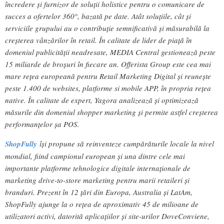
încredere și furnizor de soluții holistice pentru o comunicare de
succes a ofertelor 360°, bazată pe date. Atât soluțiile, cât și
serviciile grupului au o contribuție semnificativă și măsurabilă la
creșterea vânzărilor în retail. În calitate de lider de piață în
domeniul publicității neadresate, MEDIA Central gestionează peste
15 miliarde de broșuri în fiecare an. Offerista Group este cea mai
mare rețea europeană pentru Retail Marketing Digital și reunește
peste 1.400 de websites, platforme si mobile APP, în propria rețea
native. În calitate de expert, Yagora analizează și optimizează
măsurile din domeniul shopper marketing și permite astfel creșterea
performanțelor șa POS.
ShopFully
își propune să reinventeze cumpărăturile locale la nivel
mondial, fiind campionul european și una dintre cele mai
importante platforme tehnologice digitale internaționale de
marketing drive-to-store marketing pentru marii retaileri și
branduri. Prezent în 12 țări din Europa, Australia și LatAm,
ShopFully ajunge la o rețea de aproximativ 45 de milioane de
utilizatori activi, datorită aplicațiilor și site-urilor DoveConviene,