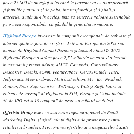
peste 25.000 de angajați și lucrând în parteneriat cu antreprenorii
și familiile pentru a-și dezvolta, internaționaliza și digitaliza
afacerile, ajutându-i în același timp să genereze valoare sustenabilă
pe o bază responsabilă, cu gândul la generația următoare.
Highland Europe
investește în companii excepționale de software și
internet aflate în faza de creștere. Activă în Europa din 2003 sub
numele de Highland Capital Partners și lansată oficial în 2012,
Highland Europe a strâns peste 2,75 miliarde de euro și a investit
în companii precum Adjust, AMCS, Camunda, ContentSquare,
Descartes, Deepki, eGym, Featurespace, GetYourGuide, Huel,
Jellysmack, Malwarebytes, MatchesFashion, Me+Em, Nexthink,
Podimo, Spot, Supermetrics, WeTransfer, Wolt și Zwift. Istoricul
colectiv de investiții al Highland în SUA, Europa și China include
46 de IPO-uri și 19 companii de peste un miliard de dolari.
Offerista Group
este cea mai mare rețea europeană de Retail
Marketing Digital și oferă soluții digitale de promovare pentru
retaileri si branduri. Promovarea ofertelor și a magazinelor bazate