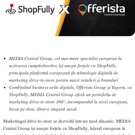
MEDIA Central Group, cel mai mare specialist european în
activarea cumpărătorilor, își unește forțele cu ShopFully,
principala platformă europeană de tehnologie digitală de
marketing drive-to-store pentru marii retaileri și branduri
Combinând business-urile digitale, Offerista Group și Yagora, cu
ShopFully, MEDIA Central Group oferă un portofoliu de
marketing drive-to-store 360°, incomparabil la nivel european,
bazat pe date, dintr-o singură sursă.
Marketingul drive-to-store se dezvoltă într-un mod dinamic. MEDIA
Central Group își unește forțele cu ShopFully, liderul european în