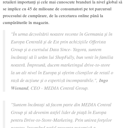
retaileri importanți și cele mai cunoscute branduri la nivel global să
se implice cu 45 de milioane de consumatori pe tot parcursul
procesului de cumpărare, de la cercetarea online până la
cumpărăturile în magazin.
"În urma dezvoltării noastre recente în Germania și în
Europa Centrală și de Est prin achizițiile Offerista
Group și a exertului Data Since- Yagora, suntem
încântați să îi urăm lui ShopFully, bun venit în familia
noastră. Împreună, ducem marketingul drive-to-store
la un alt nivel în Europa și oferim clienților de retail o
rază de acțiune și o expertiză incomparabile.",
Ingo
Wienand
, CEO - MEDIA Central Group.
"Suntem încântați să facem parte din MEDIA Central
Group și să devenim astfel lider de piață în Europa
pentru Drive-to-Store-Marketing. Prin unirea forțelor
noastre, însumând astfel prezența puternică a