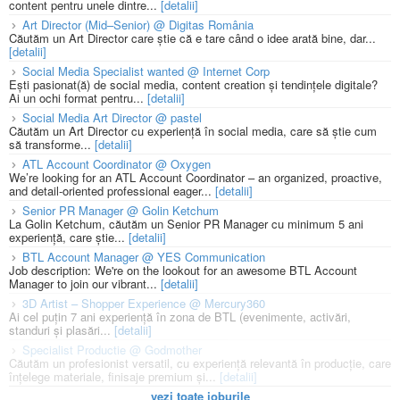
content pentru unele dintre...
[detalii]
Art Director (Mid–Senior) @ Digitas România
Căutăm un Art Director care știe că e tare când o idee arată bine, dar...
[detalii]
Social Media Specialist wanted @ Internet Corp
Ești pasionat(ă) de social media, content creation și tendințele digitale?
Ai un ochi format pentru...
[detalii]
Social Media Art Director @ pastel
Căutăm un Art Director cu experiență în social media, care să știe cum
să transforme...
[detalii]
ATL Account Coordinator @ Oxygen
We’re looking for an ATL Account Coordinator – an organized, proactive,
and detail-oriented professional eager...
[detalii]
Senior PR Manager @ Golin Ketchum
La Golin Ketchum, căutăm un Senior PR Manager cu minimum 5 ani
experiență, care știe...
[detalii]
BTL Account Manager @ YES Communication
Job description: We're on the lookout for an awesome BTL Account
Manager to join our vibrant...
[detalii]
3D Artist – Shopper Experience @ Mercury360
Ai cel puțin 7 ani experiență în zona de BTL (evenimente, activări,
standuri și plasări...
[detalii]
Specialist Productie @ Godmother
Căutăm un profesionist versatil, cu experiență relevantă în producție, care
înțelege materiale, finisaje premium și...
[detalii]
vezi toate joburile