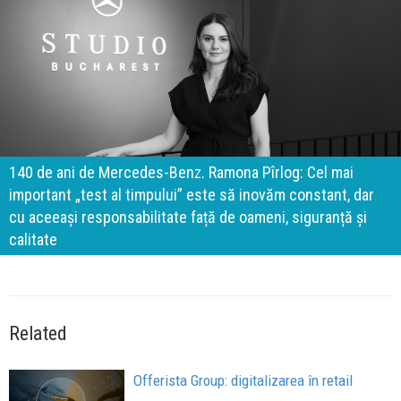
140 de ani de Mercedes-Benz. Ramona Pîrlog: Cel mai
important „test al timpului” este să inovăm constant, dar
cu aceeași responsabilitate față de oameni, siguranță și
calitate
Related
Offerista Group: digitalizarea în retail