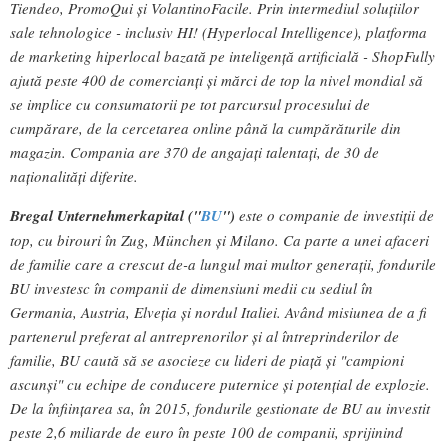
Tiendeo, PromoQui și VolantinoFacile. Prin intermediul soluțiilor
sale tehnologice - inclusiv HI! (Hyperlocal Intelligence), platforma
de marketing hiperlocal bazată pe inteligență artificială - ShopFully
ajută peste 400 de comercianți și mărci de top la nivel mondial să
se implice cu consumatorii pe tot parcursul procesului de
cumpărare, de la cercetarea online până la cumpărăturile din
magazin. Compania are 370 de angajați talentați, de 30 de
naționalități diferite.
Bregal Unternehmerkapital ("
BU
")
este o companie de investiții de
top, cu birouri în Zug, München și Milano. Ca parte a unei afaceri
de familie care a crescut de-a lungul mai multor generații, fondurile
BU investesc în companii de dimensiuni medii cu sediul în
Germania, Austria, Elveția și nordul Italiei. Având misiunea de a fi
partenerul preferat al antreprenorilor și al întreprinderilor de
familie, BU caută să se asocieze cu lideri de piață și "campioni
ascunși" cu echipe de conducere puternice și potențial de explozie.
De la înființarea sa, în 2015, fondurile gestionate de BU au investit
peste 2,6 miliarde de euro în peste 100 de companii, sprijinind