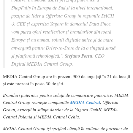
ShopFully în Europa de Sud și la nivel internațional,
poziția de lider a Offerista Group în regiunile DACH
& CEE și expertiza Yagora în domeniul Data Since,
vom putea oferi retailerilor și brandurilor din toată
Europa și nu numai, soluții digitale unice și de mare
anvergură pentru Drive-to-Store de la o singură sursă
și platformă tehnologică.",
Stefano Portu
, CEO
Digital MEDIA Central Group.
MEDIA Central Group are în prezent 900 de angajați în 21 de locații
și este prezent în peste 30 de țări.
Branduri puternice pentru soluții de comunicare puternice: MEDIA
Central Group reunește companiile
MEDIA Central
, Offerista
Group, experții în știința datelor de la Yagora GmbH, MEDIA
Central Polonia și MEDIA Central Cehia.
MEDIA Central Group își sprijină clienții în calitate de partener de