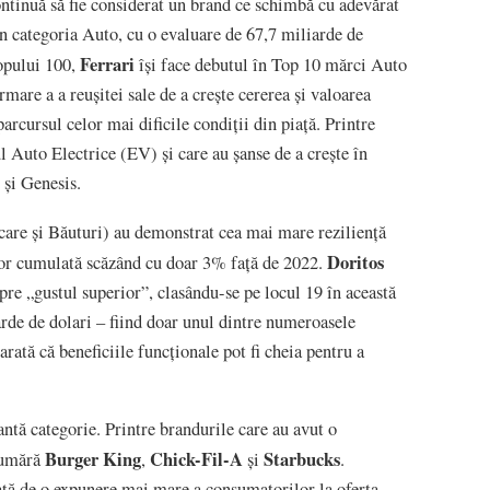
ontinuă să fie considerat un brand ce schimbă cu adevărat
în categoria Auto, cu o evaluare de 67,7 miliarde de
Ferrari
Topului 100,
își face debutul în Top 10 mărci Auto
rmare a a reușitei sale de a crește cererea și valoarea
arcursul celor mai dificile condiții din piață. Printre
 Auto Electrice (EV) și care au șanse de a crește în
 și Genesis.
re și Băuturi) au demonstrat cea mai mare reziliență
Doritos
 lor cumulată scăzând cu doar 3% față de 2022.
re „gustul superior”, clasându-se pe locul 19 în această
arde de dolari – fiind doar unul dintre numeroasele
arată că beneficiile funcționale pot fi cheia pentru a
ntă categorie. Printre brandurile care au avut o
Burger King
Chick-Fil-A
Starbucks
 numără
,
și
.
tată de o expunere mai mare a consumatorilor la oferta