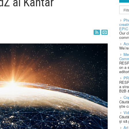
dZ al Kantar
Pho
creat
EPIC 
Our c
commu
Acc
We’re
Med
Comm
RESPO
on a 
editor
PR
RESPO
a stra
B2B &
Cop
Căută
știe c
Vi
Căută
și să
Art