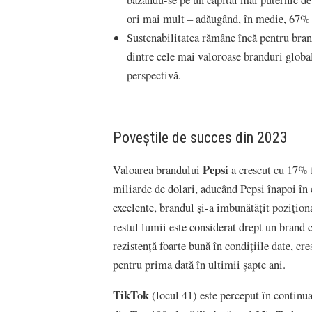
bazându-se pe un capital mai puternic de
ori mai mult – adăugând, în medie, 67% l
Sustenabilitatea rămâne încă pentru bran
dintre cele mai valoroase branduri global
perspectivă.
Poveștile de succes din 2023
Pepsi
Valoarea brandului
a crescut cu 17% f
miliarde de dolari, aducând Pepsi înapoi în
excelente, brandul și-a îmbunătățit pozițio
restul lumii este considerat drept un brand
rezistență foarte bună în condițiile date, c
pentru prima dată în ultimii șapte ani.
TikTok
(locul 41) este perceput în continua