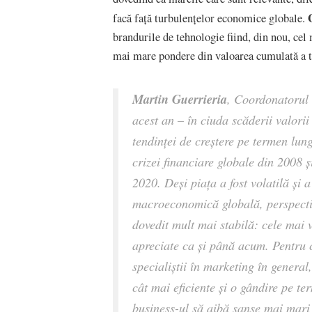
facă față turbulențelor economice globale.
brandurile de tehnologie fiind, din nou, cel
mai mare pondere din valoarea cumulată a t
Martin Guerrieria
, Coordonatorul
acest an – în ciuda scăderii valorii
tendinței de creștere pe termen lun
crizei financiare globale din 2008 
2020. Deși piața a fost volatilă și a
macroeconomică globală, perspecti
dovedit mult mai stabilă: cele mai
apreciate ca și până acum. Pentru c
specialiștii în marketing în general,
cât mai eficiente și o gândire pe te
business-ul să aibă șanse mai mari 