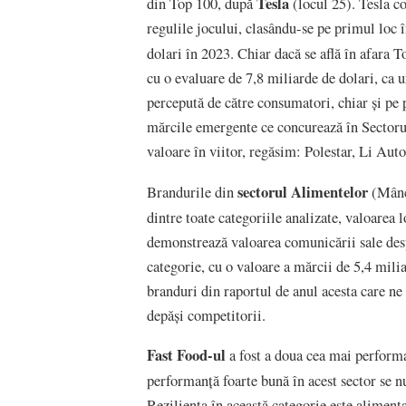
Tesla
din Top 100, după
(locul 25). Tesla c
regulile jocului, clasându-se pe primul loc 
dolari în 2023. Chiar dacă se află în afara 
cu o evaluare de 7,8 miliarde de dolari, ca u
percepută de către consumatori, chiar și pe p
mărcile emergente ce concurează în Sectorul
valoare în viitor, regăsim: Polestar, Li Auto
sectorul Alimentelor
Brandurile din
(Mânca
dintre toate categoriile analizate, valoarea
demonstrează valoarea comunicării sale desp
categorie, cu o valoare a mărcii de 5,4 mili
branduri din raportul de anul acesta care ne 
depăși competitorii.
Fast Food-ul
a fost a doua cea mai performa
performanță foarte bună în acest sector se
Reziliența în această categorie este alimen