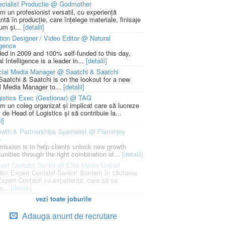
cialist Productie @ Godmother
m un profesionist versatil, cu experiență
ntă în producție, care înțelege materiale, finisaje
um și...
[detalii]
ion Designer / Video Editor @ Natural
igence
ed in 2009 and 100% self-funded to this day,
l Intelligence is a leader in...
[detalii]
cial Media Manager @ Saatchi & Saatchi
Saatchi & Saatchi is on the lookout for a new
l Media Manager to...
[detalii]
istics Exec (Gestionar) @ TAG
m un coleg organizat și implicat care să lucreze
i de Head of Logistics și să contribuie la...
i]
wth & Partnerships Specialist @ Flaminjoy
p
mission is to help clients unlock new growth
unities through the right combination of...
[detalii]
ert Contabil Senior @ Elite Media United
ăm Expert Contabil Senior! Suntem în căutarea
Expert Contabil cu experiență, care să se
e...
[detalii]
vezi toate joburile
Adauga anunt de recrutare