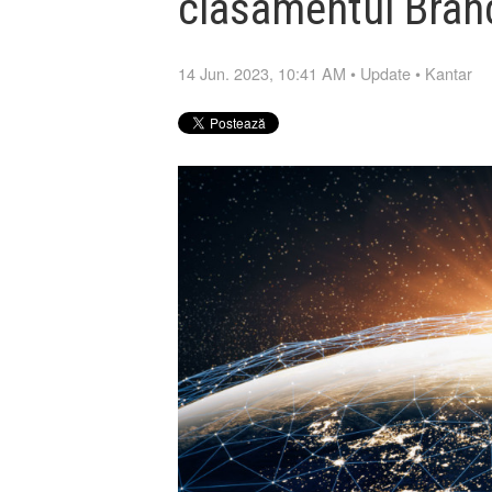
clasamentul Bran
14 Jun. 2023, 10:41 AM
•
Update
•
Kantar