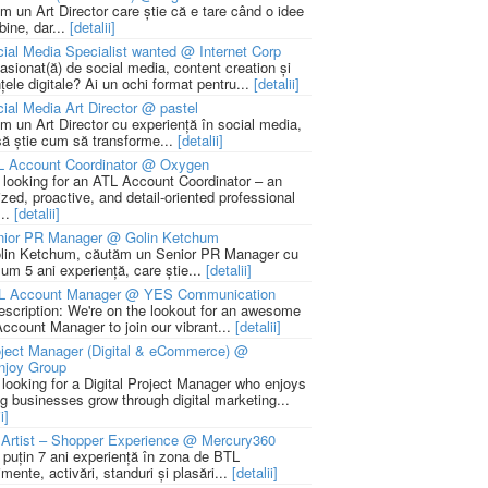
m un Art Director care știe că e tare când o idee
bine, dar...
[detalii]
ial Media Specialist wanted @ Internet Corp
pasionat(ă) de social media, content creation și
țele digitale? Ai un ochi format pentru...
[detalii]
ial Media Art Director @ pastel
m un Art Director cu experiență în social media,
să știe cum să transforme...
[detalii]
L Account Coordinator @ Oxygen
 looking for an ATL Account Coordinator – an
zed, proactive, and detail-oriented professional
...
[detalii]
nior PR Manager @ Golin Ketchum
lin Ketchum, căutăm un Senior PR Manager cu
um 5 ani experiență, care știe...
[detalii]
L Account Manager @ YES Communication
escription: We're on the lookout for an awesome
ccount Manager to join our vibrant...
[detalii]
ject Manager (Digital & eCommerce) @
njoy Group
 looking for a Digital Project Manager who enjoys
ng businesses grow through digital marketing...
i]
Artist – Shopper Experience @ Mercury360
l puțin 7 ani experiență în zona de BTL
mente, activări, standuri și plasări...
[detalii]