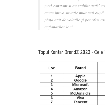
mod constant și au stabilit astfel c
acum într-o situație mult mai bună 
piață atât de volatile și pot oferi 
acționarilor lor".
Topul Kantar BrandZ 2023 - Cele 