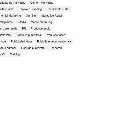
ltanta de marketing
Content Marketing
oltare web
Employer Branding
Evenimente / BTL
iential Marketing
Gaming
Interactive Retail
ting direct
Media
Mobile marketing
orizare media
PR
Productie audio
ctie foto
Productie publicitara
Productie video
citate
Publicitate indoor
Publicitate neconventionala
citate outdoor
Regii de publicitate
Research
rafii
Training