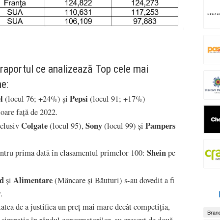
 raportul ce analizează Top cele mai
e:
el
Pepsi
(locul 76; +24%) și
(locul 91; +17%)
loare față de 2022.
Colgate
Sony
Pampers
nclusiv
(locul 95),
(locul 99) și
Shein
entru prima dată în clasamentul primelor 100:
pe
od
Alimentare
și
(Mâncare și Băuturi) s-au dovedit a fi
.
atea de a justifica un preț mai mare decât competiția,
Brand