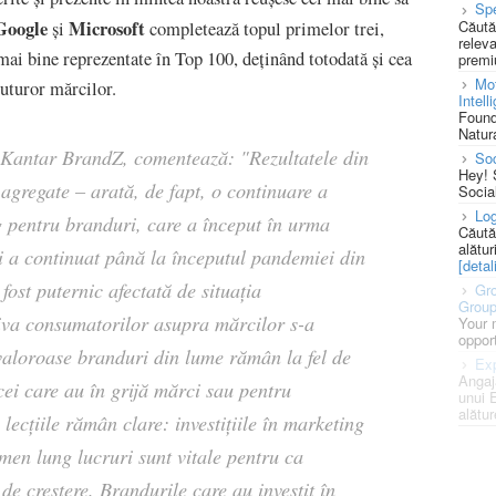
Spe
Google
Microsoft
Căută
și
completează topul primelor trei,
releva
 mai bine reprezentate în Top 100, deținând totodată și cea
premi
Mot
uturor mărcilor.
Intell
Found
Natura
 Kantar BrandZ, comentează: "Rezultatele din
So
Hey! 
 agregate – arată, de fapt, o continuare a
Socia
Log
g pentru branduri, care a început în urma
Căută
alătur
și a continuat până la începutul pandemiei din
[detali
 fost puternic afectată de situația
Gro
Grou
va consumatorilor asupra mărcilor s-a
Your 
opport
 valoroase branduri din lume rămân la fel de
Exp
Angaj
ei care au în grijă mărci sau pentru
unui 
alătur
 lecțiile rămân clare: investițiile în marketing
rmen lung lucruri sunt vitale pentru ca
de creștere. Brandurile care au investit în