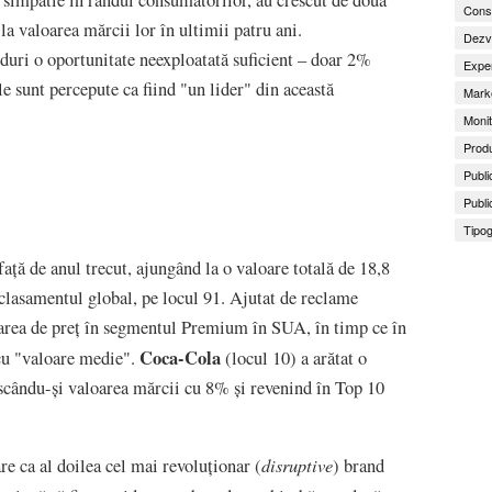
 simpatie în rândul consumatorilor, au crescut de două
Consu
a valoarea mărcii lor în ultimii patru ani.
Dezv
duri o oportunitate neexploatată suficient – doar 2%
Exper
e sunt percepute ca fiind "un lider" din această
Marke
Monit
Produ
Publi
Publi
Tipog
ață de anul trecut, ajungând la o valoare totală de 18,8
 clasamentul global, pe locul 91. Ajutat de reclame
narea de preț în segmentul Premium în SUA, în timp ce în
Coca-Cola
 cu "valoare medie".
(locul 10) a arătat o
rescându-și valoarea mărcii cu 8% și revenind în Top 10
disruptive
re ca al doilea cel mai revoluționar (
) brand