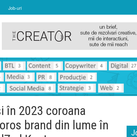
Job-uri
i în 2023 coroana
loros brand din lume în
J