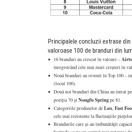
Principalele concluzii extrase din
valoroase 100 de branduri din lum
Airt
16 branduri au crescut în valoare –
înregistrând cele mai mari creșteri în va
Nouă branduri au revenit în Top 100 – i
(locul 100).
Două noi branduri din China au intrat p
Nongfu Spring
poziția 70 și
pe 81.
Lux
Fast Fo
Categoriile produselor de
,
cele mai rezistente la fluctuațiile piețelor
Brandurile care și-au îmbunătățit capacit