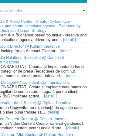
to & Video Content Creator @ boutique -
ive and communications agency | Recruited by
Business Human Strategy
lient is a Bucharest based boutique - creative and
nications agency, driven by one...
[detalii]
ount Director @ Kubis Interactive
 looking for an Account Director...
[detalii]
ia Relations Specialist @ Confident
unications
NSABILITĂȚI Crearea și implementarea hands-
strategiilor de presă Redactarea de conținut
ial: comunicate de presă, interviuri,...
[detalii]
 Manager @ Confident Communications
NSABILITĂȚI Creare și implementare hands-on
tegiilor de comunicare integrată pentru clienți
 B2C Implicare activă...
[detalii]
ywriter (Mid–Senior) @ Digitas România
m un Copywriter cu experiență de agenție care
ă o idee bună trebuie să...
[detalii]
deo Content Creator @ Cohn & Jansen
m un Video Content Creator care să gândească
 producă content pentru unele dintre...
[detalii]
 Director (Mid–Senior) @ Digitas România