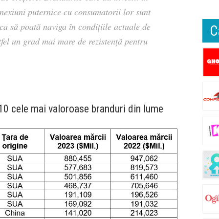
onexiuni puternice cu consumatorii lor sunt
ca să poată naviga în condițiile actuale de
C
astfel un grad mai mare de rezistență pentru
10 cele mai valoroase branduri din lume