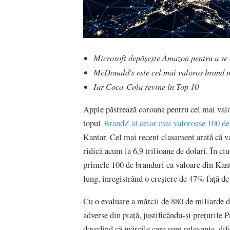
Microsoft depășește Amazon pentru a se a
McDonald's este cel mai valoros brand 
Iar Coca-Cola revine în Top 10
Apple păstrează coroana pentru cel mai valo
topul
BrandZ al celor mai valoroase 100 de 
Kantar. Cel mai recent clasament arată că 
ridică acum la 6,9 trilioane de dolari. În ci
primele 100 de branduri ca valoare din Kant
lung, înregistrând o creștere de 47% față d
Cu o evaluare a mărcii de 880 de miliarde d
adverse din piață, justificându-și prețurile
dovedind că mărcile care sunt relevante, dif