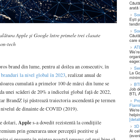
Căută
arată 
Soc
Ești 
tendin
Soc
lătura Apple și Google între primele trei clasate
Căută
care 
non-tech
AT
We’re
organi
eager
ros brand din lume, pentru al doilea an consecutiv, în
Se
La Go
branduri la nivel global în 2023
, realizat anual de
minim
valoarea cumulată a primelor 100 de mărci din lume se
BT
Job d
uda unei scăderi de 20% a indicelui global față de 2022,
BTL A
ar BrandZ își păstrează traiectoria ascendentă pe termen
Pro
Flami
e nivelul de dinainte de COVID (2019).
We're
helpi
[detali
Apple
e dolari,
s-a dovedit rezistentă la condițiile
3D 
 Premium prin generarea unor percepții pozitive și
Ai ce
(eveni
erite și prezente în mintea noastră reușesc cel mai bine să