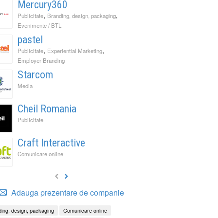
Mercury360
,
,
Publicitate
Branding, design, packaging
Evenimente / BTL
pastel
,
,
Publicitate
Experiential Marketing
Employer Branding
Starcom
Media
Cheil Romania
Publicitate
Craft Interactive
Comunicare online
Adauga prezentare de companie
ing, design, packaging
Comunicare online