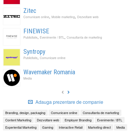
Zitec
,
,
Comunicare online
Mobile marketing
Dezvoltare web
FINEWISE
,
,
Publicitate
Evenimente / BTL
Consultanta de marketing
Syntropy
,
Publicitate
Comunicare online
Wavemaker Romania
Media
Adauga prezentare de companie
Branding, design, packaging
Comunicare online
Consultanta de marketing
Content Marketing
Dezvoltare web
Employer Branding
Evenimente / BTL
Experiential Marketing
Gaming
Interactive Retail
Marketing direct
Media