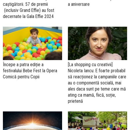
caștigătorii. 57 de premii
a aniversare
(inclusiv Grand Effie) au fost
decernate la Gala Effie 2024
Începe a patra ediție a
[La shopping cu creativii]
festivalului Bebe Fest la Opera
Nicoleta Iancu: E foarte probabil
Comică pentru Copii
să reacționez la campaniile care
au o componentă socială, mai
ales daca sunt pe teme care mă
ating ca mamă, fiică, soție,
prietenă