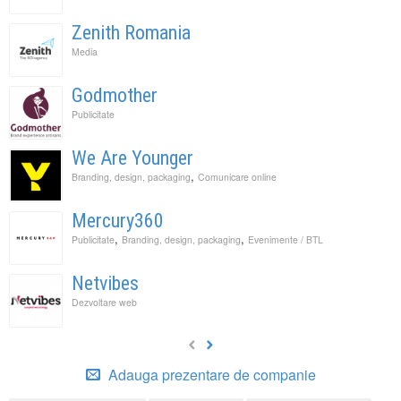
Zenith Romania
Media
Godmother
Publicitate
We Are Younger
,
Branding, design, packaging
Comunicare online
Mercury360
,
,
Publicitate
Branding, design, packaging
Evenimente / BTL
Netvibes
Dezvoltare web
Adauga prezentare de companie