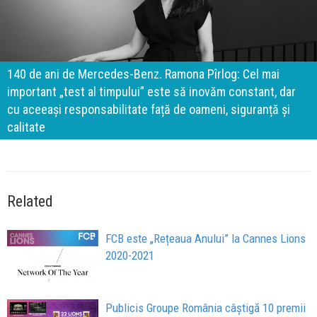
140 de ani de Mercedes-Benz. Ramona Pîrlog: Cel mai
important „test al timpului” este să inovăm constant, dar
cu aceeași responsabilitate față de oameni, siguranță și
calitate
Related
FCB este „Rețeaua Anului” la Cannes Lions
2020-2021
Publicis Groupe România câștigă 10 premii