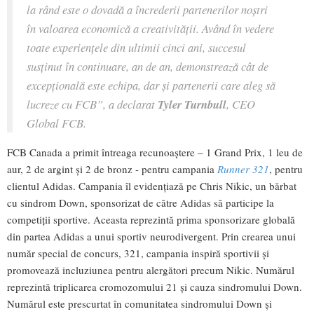
la rând este o dovadă a încrederii partenerilor noștri
în valoarea economică a creativității. Având în vedere
toate experiențele din ultimii cinci ani, succesul
susținut în continuare, an de an, demonstrează cât de
excepțională este echipa, dar și partenerii care aleg să
lucreze cu FCB”, a declarat
Tyler Turnbull
, CEO
Global FCB.
FCB Canada a primit întreaga recunoaștere – 1 Grand Prix, 1 leu de
aur, 2 de argint și 2 de bronz - pentru campania
Runner 321
, pentru
clientul Adidas. Campania îl evidențiază pe Chris Nikic, un bărbat
cu sindrom Down, sponsorizat de către Adidas să participe la
competiții sportive. Aceasta reprezintă prima sponsorizare globală
din partea Adidas a unui sportiv neurodivergent. Prin crearea unui
număr special de concurs, 321, campania inspiră sportivii și
promovează incluziunea pentru alergători precum Nikic. Numărul
reprezintă triplicarea cromozomului 21 și cauza sindromului Down.
Numărul este prescurtat în comunitatea sindromului Down și