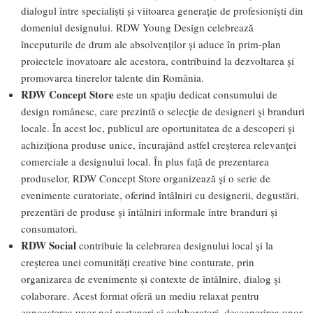
dialogul între specialiști și viitoarea generație de profesioniști din
domeniul designului. RDW Young Design celebrează
începuturile de drum ale absolvenților și aduce în prim-plan
proiectele inovatoare ale acestora, contribuind la dezvoltarea și
promovarea tinerelor talente din România.
RDW Concept Store
este un spațiu dedicat consumului de
design românesc, care prezintă o selecție de designeri și branduri
locale. În acest loc, publicul are oportunitatea de a descoperi și
achiziționa produse unice, încurajând astfel creșterea relevanței
comerciale a designului local. În plus față de prezentarea
produselor, RDW Concept Store organizează și o serie de
evenimente curatoriate, oferind întâlniri cu designerii, degustări,
prezentări de produse și întâlniri informale între branduri și
consumatori.
RDW Social
contribuie la celebrarea designului local și la
creșterea unei comunități creative bine conturate, prin
organizarea de evenimente și contexte de întâlnire, dialog și
colaborare. Acest format oferă un mediu relaxat pentru
cunoașterea unor noi parteneri și colaboratori, descoperirea unor