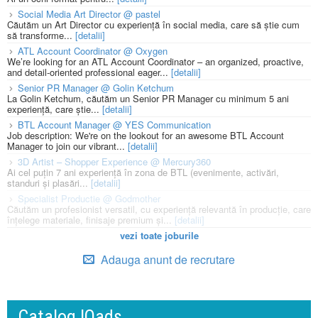
Social Media Art Director @ pastel
Căutăm un Art Director cu experiență în social media, care să știe cum
să transforme...
[detalii]
ATL Account Coordinator @ Oxygen
We’re looking for an ATL Account Coordinator – an organized, proactive,
and detail-oriented professional eager...
[detalii]
Senior PR Manager @ Golin Ketchum
La Golin Ketchum, căutăm un Senior PR Manager cu minimum 5 ani
experiență, care știe...
[detalii]
BTL Account Manager @ YES Communication
Job description: We're on the lookout for an awesome BTL Account
Manager to join our vibrant...
[detalii]
3D Artist – Shopper Experience @ Mercury360
Ai cel puțin 7 ani experiență în zona de BTL (evenimente, activări,
standuri și plasări...
[detalii]
Specialist Productie @ Godmother
Căutăm un profesionist versatil, cu experiență relevantă în producție, care
înțelege materiale, finisaje premium și...
[detalii]
vezi toate joburile
Adauga anunt de recrutare
Catalog IQads