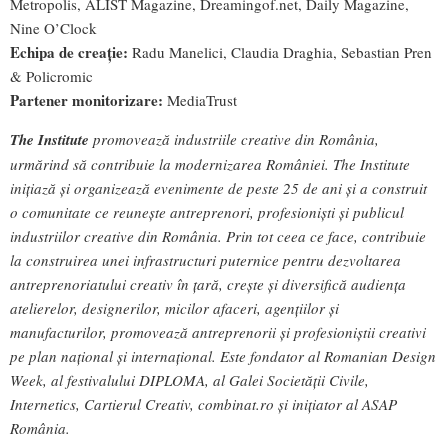
Metropolis, ALIST Magazine, Dreamingof.net, Daily Magazine,
Nine O’Clock
Echipa de creație:
Radu Manelici, Claudia Draghia, Sebastian Pren
& Policromic
Partener monitorizare:
MediaTrust
The Institute
promovează industriile creative din România,
urmărind să contribuie la modernizarea României. The Institute
inițiază și organizează evenimente de peste 25 de ani și a construit
o comunitate ce reunește antreprenori, profesioniști și publicul
industriilor creative din România. Prin tot ceea ce face, contribuie
la construirea unei infrastructuri puternice pentru dezvoltarea
antreprenoriatului creativ în țară, crește și diversifică audiența
atelierelor, designerilor, micilor afaceri, agențiilor și
manufacturilor, promovează antreprenorii și profesioniștii creativi
pe plan național și internațional. Este fondator al Romanian Design
Week, al festivalului DIPLOMA, al Galei Societății Civile,
Internetics, Cartierul Creativ, combinat.ro și inițiator al ASAP
România.