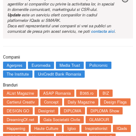
agentiilor si companiilor cu privire la activitatea lor, in special
in domeniile comunicarii, marketingului si CSR-ului.
Update
este un serviciu oferit companiilor in cadrul
platformelor IQads si SMARK.
Daca esti reprezentantul unei companii si vrei sa publici un
comunicat de presa prin acest serviciu, ne poti
contacta aici
.
Companii
Agerpres
Euromedia
Media Trust
Policromic
The Institute
UniCredit Bank Romania
Branduri
AList Magazine
ASAP Romania
B365.ro
BIZ
Cartierul Creativ
Concept
Daily Magazine
Design Flags
DESIGN GO
Designist
DIPLOMA
DIPLOMA Show
DreamingOf.net
Gala Societatii Civile
GLAMOUR
Happening
Haute Culture
Igloo
Inspirationist
IQads