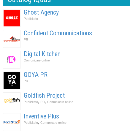
Ghost Agency
Publicitate
Confident Communications
PR
Digital Kitchen
Comunicare online
GOYA PR
PR
Goldfish Project
,
,
Publicitate
PR
Comunicare online
Inventive Plus
,
Publicitate
Comunicare online