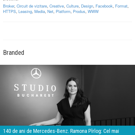
Broker
,
Circuit de vizitare
,
Creative
,
Culture
,
Design
,
Facebook
,
Format
,
HTTPS
,
Leasing
,
Media
,
Net
,
Platform
,
Produs
,
WWW
Branded
140 de ani de Mercedes-Benz. Ramona Pîrlog: Cel mai