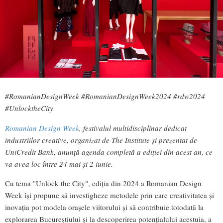
#RomanianDesignWeek #RomanianDesignWeek2024 #rdw2024
#UnlocktheCity
Romanian Design Week
, festivalul multidisciplinar dedicat
industriilor creative, organizat de The Institute și prezentat de
UniCredit Bank, anunță agenda completă a ediției din acest an, ce
va avea loc între 24 mai și 2 iunie.
Cu tema "Unlock the City", ediția din 2024 a Romanian Design
Week își propune să investigheze metodele prin care creativitatea și
inovația pot modela orașele viitorului și să contribuie totodată la
explorarea Bucureștiului și la descoperirea potențialului acestuia, a