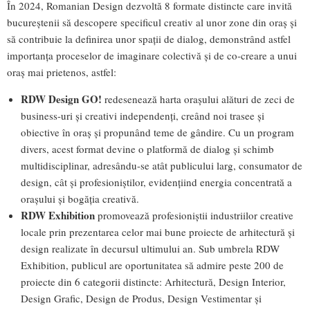
În 2024, Romanian Design dezvoltă 8 formate distincte care invită
bucureștenii să descopere specificul creativ al unor zone din oraș și
să contribuie la definirea unor spații de dialog, demonstrând astfel
importanța proceselor de imaginare colectivă și de co-creare a unui
oraș mai prietenos, astfel:
RDW Design GO!
redesenează harta orașului alături de zeci de
business-uri și creativi independenți, creând noi trasee și
obiective în oraș și propunând teme de gândire. Cu un program
divers, acest format devine o platformă de dialog și schimb
multidisciplinar, adresându-se atât publicului larg, consumator de
design, cât și profesioniștilor, evidențiind energia concentrată a
orașului și bogăția creativă.
RDW Exhibition
promovează profesioniștii industriilor creative
locale prin prezentarea celor mai bune proiecte de arhitectură și
design realizate în decursul ultimului an. Sub umbrela RDW
Exhibition, publicul are oportunitatea să admire peste 200 de
proiecte din 6 categorii distincte: Arhitectură, Design Interior,
Design Grafic, Design de Produs, Design Vestimentar și