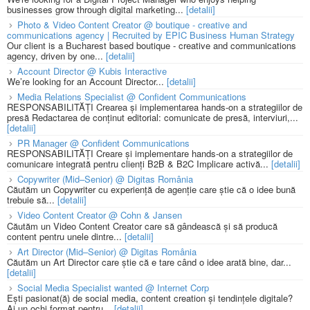
businesses grow through digital marketing...
[detalii]
Photo & Video Content Creator @ boutique - creative and
communications agency | Recruited by EPIC Business Human Strategy
Our client is a Bucharest based boutique - creative and communications
agency, driven by one...
[detalii]
Account Director @ Kubis Interactive
We’re looking for an Account Director...
[detalii]
Media Relations Specialist @ Confident Communications
RESPONSABILITĂȚI Crearea și implementarea hands-on a strategiilor de
presă Redactarea de conținut editorial: comunicate de presă, interviuri,...
[detalii]
PR Manager @ Confident Communications
RESPONSABILITĂȚI Creare și implementare hands-on a strategiilor de
comunicare integrată pentru clienți B2B & B2C Implicare activă...
[detalii]
Copywriter (Mid–Senior) @ Digitas România
Căutăm un Copywriter cu experiență de agenție care știe că o idee bună
trebuie să...
[detalii]
Video Content Creator @ Cohn & Jansen
Căutăm un Video Content Creator care să gândească și să producă
content pentru unele dintre...
[detalii]
Art Director (Mid–Senior) @ Digitas România
Căutăm un Art Director care știe că e tare când o idee arată bine, dar...
[detalii]
Social Media Specialist wanted @ Internet Corp
Ești pasionat(ă) de social media, content creation și tendințele digitale?
Ai un ochi format pentru...
[detalii]