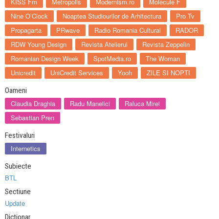
KISS Fm
Metropolis
Modernism.ro
Molecule F
Nine O’Clock
Noaptea Studiourilor de Arhitectura
Pro Tv
Propagarta
PRwave
Radio Romania Cultural
RADOR
RDW Young Design
Revista Atelierul
Revista Zeppelin
Romanian Design Week
SpotMedia.ro
The Woman
Unicredit
UniCredit Services
Yooh
ZILE SI NOPTI
Oameni
Claudia Draghia
Radu Manelici
Raluca Mirel
Sebastian Pren
Festivaluri
Internetics
Subiecte
BTL
Sectiune
Update
Dictionar