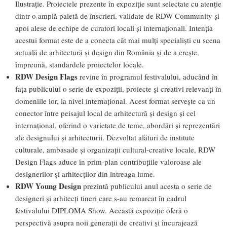
Ilustrație. Proiectele prezente în expoziție sunt selectate cu atenție
dintr-o amplă paletă de înscrieri, validate de RDW Community și
apoi alese de echipe de curatori locali și internaționali. Intenția
acestui format este de a conecta cât mai mulți specialiști cu scena
actuală de arhitectură și design din România și de a crește,
împreună, standardele proiectelor locale.
RDW Design Flags
revine în programul festivalului, aducând în
fața publicului o serie de expoziții, proiecte și creativi relevanți în
domeniile lor, la nivel internațional. Acest format servește ca un
conector între peisajul local de arhitectură și design și cel
internațional, oferind o varietate de teme, abordări și reprezentări
ale designului și arhitecturii. Dezvoltat alături de institute
culturale, ambasade și organizații cultural-creative locale, RDW
Design Flags aduce în prim-plan contribuțiile valoroase ale
designerilor și arhitecților din întreaga lume.
RDW Young Design
prezintă publicului anul acesta o serie de
designeri și arhitecți tineri care s-au remarcat în cadrul
festivalului DIPLOMA Show. Această expoziție oferă o
perspectivă asupra noii generații de creativi și încurajează