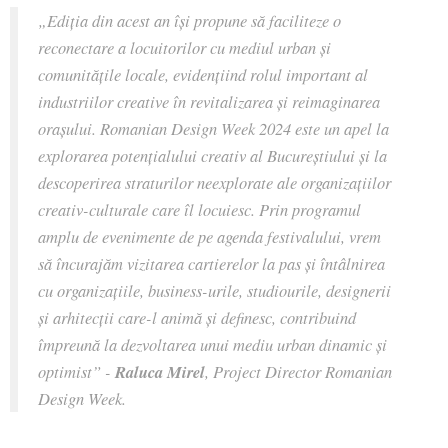
„Ediția din acest an își propune să faciliteze o
reconectare a locuitorilor cu mediul urban și
comunitățile locale, evidențiind rolul important al
industriilor creative în revitalizarea și reimaginarea
orașului. Romanian Design Week 2024 este un apel la
explorarea potențialului creativ al Bucureștiului și la
descoperirea straturilor neexplorate ale organizațiilor
creativ-culturale care îl locuiesc. Prin programul
amplu de evenimente de pe agenda festivalului, vrem
să încurajăm vizitarea cartierelor la pas și întâlnirea
cu organizațiile, business-urile, studiourile, designerii
și arhitecții care-l animă și definesc, contribuind
împreună la dezvoltarea unui mediu urban dinamic și
optimist
” -
Raluca Mirel
, Project Director Romanian
Design Week.