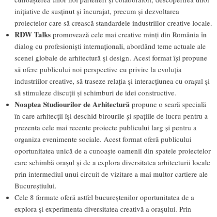
inițiative de susținut și încurajat, precum și dezvoltarea
proiectelor care să crească standardele industriilor creative locale.
RDW Talks
promovează cele mai creative minți din România în
dialog cu profesioniști internaționali, abordând teme actuale ale
scenei globale de arhitectură și design. Acest format își propune
să ofere publicului noi perspective cu privire la evoluția
industriilor creative, să traseze relația și interacțiunea cu orașul și
să stimuleze discuții și schimburi de idei constructive.
Noaptea Studiourilor de Arhitectură
propune o seară specială
în care arhitecții își deschid birourile și spațiile de lucru pentru a
prezenta cele mai recente proiecte publicului larg și pentru a
organiza evenimente sociale. Acest format oferă publicului
oportunitatea unică de a cunoaște oamenii din spatele proiectelor
care schimbă orașul și de a explora diversitatea arhitecturii locale
prin intermediul unui circuit de vizitare a mai multor cartiere ale
Bucureștiului.
Cele 8 formate oferă astfel bucureștenilor oportunitatea de a
explora și experimenta diversitatea creativă a orașului. Prin