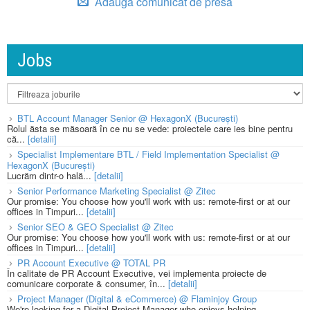
Adauga comunicat de presa
Jobs
BTL Account Manager Senior @ HexagonX (București)
Rolul ăsta se măsoară în ce nu se vede: proiectele care ies bine pentru
că...
[detalii]
Specialist Implementare BTL / Field Implementation Specialist @
HexagonX (București)
Lucrăm dintr-o hală...
[detalii]
Senior Performance Marketing Specialist @ Zitec
Our promise: You choose how you'll work with us: remote-first or at our
offices in Timpuri...
[detalii]
Senior SEO & GEO Specialist @ Zitec
Our promise: You choose how you'll work with us: remote-first or at our
offices in Timpuri...
[detalii]
PR Account Executive @ TOTAL PR
În calitate de PR Account Executive, vei implementa proiecte de
comunicare corporate & consumer, în...
[detalii]
Project Manager (Digital & eCommerce) @ Flaminjoy Group
We're looking for a Digital Project Manager who enjoys helping