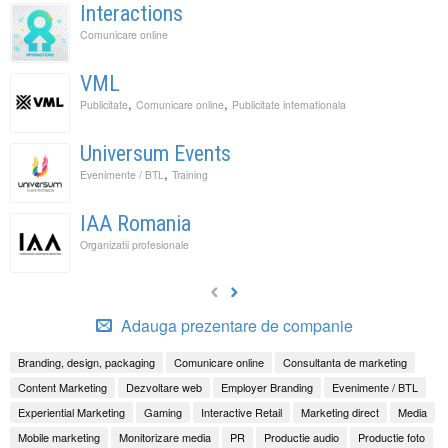
Interactions
Comunicare online
VML
,
,
Publicitate
Comunicare online
Publicitate internationala
Universum Events
,
Evenimente / BTL
Training
IAA Romania
Organizatii profesionale
Adauga prezentare de companie
Branding, design, packaging
Comunicare online
Consultanta de marketing
Content Marketing
Dezvoltare web
Employer Branding
Evenimente / BTL
Experiential Marketing
Gaming
Interactive Retail
Marketing direct
Media
Mobile marketing
Monitorizare media
PR
Productie audio
Productie foto