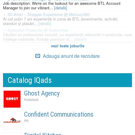
Job description: We're on the lookout for an awesome BTL Account
Manager to join our vibrant...
[detalii]
3D Artist – Shopper Experience @ Mercury360
Ai cel puțin 7 ani experiență în zona de BTL (evenimente, activări,
standuri și plasări...
[detalii]
Specialist Productie @ Godmother
Căutăm un profesionist versatil, cu experiență relevantă în producție, care
înțelege materiale, finisaje premium și...
[detalii]
vezi toate joburile
Adauga anunt de recrutare
Catalog IQads
Ghost Agency
Publicitate
Confident Communications
PR