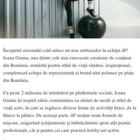
Începutul sezonului cald aduce un nou ambasador în echipa 4F!
Ioana Grama, una dintre cele mai cunoscute creatoare de conţinut
din România, urmărită pentru stilul de viaţă sănătos, inspiraţional,
completează echipa de reprezentanţi ai brand-ului polonez pe piaţa
din România.
Cu peste 2 milioane de urmăritori pe platformele sociale, Ioana
Grama își inspiră zilnic comunitatea cu sfaturi de modă și stilul de
viață activ, în care se regăsesc diverse forme de activități fizice, de la
fitness la pilates. De aceeași parte, 4F susține toate formele de
mișcare, asigurând echipamente și îmbrăcăminte sport atât pentru
profesioniști, cât și pentru cei care practică hobby-uri active.