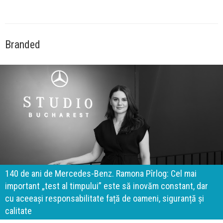
Branded
140 de ani de Mercedes-Benz. Ramona Pîrlog: Cel mai
important „test al timpului” este să inovăm constant, dar
cu aceeași responsabilitate față de oameni, siguranță și
calitate