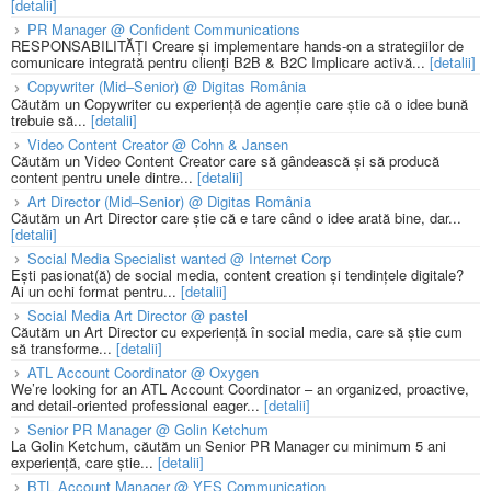
[detalii]
PR Manager @ Confident Communications
RESPONSABILITĂȚI Creare și implementare hands-on a strategiilor de
comunicare integrată pentru clienți B2B & B2C Implicare activă...
[detalii]
Copywriter (Mid–Senior) @ Digitas România
Căutăm un Copywriter cu experiență de agenție care știe că o idee bună
trebuie să...
[detalii]
Video Content Creator @ Cohn & Jansen
Căutăm un Video Content Creator care să gândească și să producă
content pentru unele dintre...
[detalii]
Art Director (Mid–Senior) @ Digitas România
Căutăm un Art Director care știe că e tare când o idee arată bine, dar...
[detalii]
Social Media Specialist wanted @ Internet Corp
Ești pasionat(ă) de social media, content creation și tendințele digitale?
Ai un ochi format pentru...
[detalii]
Social Media Art Director @ pastel
Căutăm un Art Director cu experiență în social media, care să știe cum
să transforme...
[detalii]
ATL Account Coordinator @ Oxygen
We’re looking for an ATL Account Coordinator – an organized, proactive,
and detail-oriented professional eager...
[detalii]
Senior PR Manager @ Golin Ketchum
La Golin Ketchum, căutăm un Senior PR Manager cu minimum 5 ani
experiență, care știe...
[detalii]
BTL Account Manager @ YES Communication