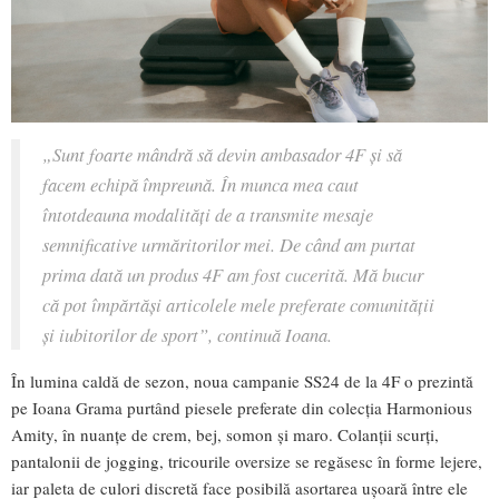
„Sunt foarte mândră să devin ambasador 4F și să
facem echipă împreună. În munca mea caut
întotdeauna modalități de a transmite mesaje
semnificative urmăritorilor mei. De când am purtat
prima dată un produs 4F am fost cucerită. Mă bucur
că pot împărtăși articolele mele preferate comunității
și iubitorilor de sport”, continuă Ioana.
În lumina caldă de sezon, noua campanie SS24 de la 4F o prezintă
pe Ioana Grama purtând piesele preferate din colecția Harmonious
Amity, în nuanțe de crem, bej, somon și maro. Colanții scurți,
pantalonii de jogging, tricourile oversize se regăsesc în forme lejere,
iar paleta de culori discretă face posibilă asortarea ușoară între ele