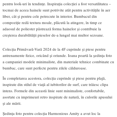
pentru look-uri în tendințe. Inspirația colecției a fost versatilitatea –
tocmai de aceea hainele sunt potrivite atât pentru activitățile în aer
liber, cât și pentru cele petrecute în interior. Bumbacul din
compoziție redă textura moale, plăcută la atingere, în timp ce
adaosul de poliester păstrează forma hainelor și contribuie la
creşterea durabilităţii pieselor de-a lungul mai multor sezoane.
Colecția Primăvară-Vară 2024 de la 4F cuprinde și piese pentru
antrenamente fizice, oricând și oriunde. Ioana poartă la şedinţa foto
a campaniei modele minimaliste, din materiale tehnice combinate cu
bumbac, care sunt perfecte pentru zilele călduroase.
În completarea acestora, colecția cuprinde și piese pentru plajă,
inspirate din stilul de viață al iubitorilor de surf, care trăiesc clipa
intens. Formele din această linie sunt minimaliste, confortabile,
asortate cu imprimeuri retro inspirate de natură, în culorile apusului
și ale mării.
Şedinţa foto pentru colecția Harmonious Amity a avut loc la