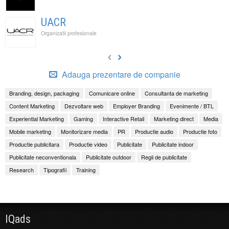
UACR
Organizatii profesionale
Adauga prezentare de companie
Branding, design, packaging
Comunicare online
Consultanta de marketing
Content Marketing
Dezvoltare web
Employer Branding
Evenimente / BTL
Experiential Marketing
Gaming
Interactive Retail
Marketing direct
Media
Mobile marketing
Monitorizare media
PR
Productie audio
Productie foto
Productie publicitara
Productie video
Publicitate
Publicitate indoor
Publicitate neconventionala
Publicitate outdoor
Regii de publicitate
Research
Tipografii
Training
IQads