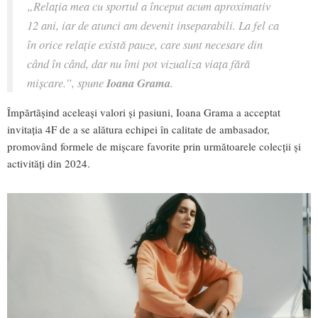
„Relația mea cu sportul a început acum aproximativ
12 ani, iar de atunci am devenit inseparabili. La fel ca
în orice relație există pauze, care sunt necesare din
când în când, dar nu îmi pot vizualiza viața fără
mișcare.”, spune
Ioana Grama
.
Împărtăşind aceleaşi valori şi pasiuni, Ioana Grama a acceptat
invitația 4F de a se alătura echipei în calitate de ambasador,
promovând formele de mișcare favorite prin următoarele colecții și
activități din 2024.