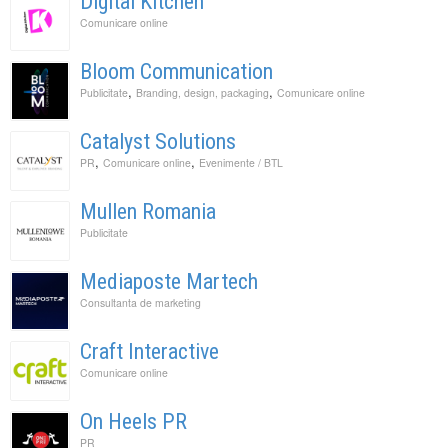
Digital Kitchen
Comunicare online
Bloom Communication
,
,
Publicitate
Branding, design, packaging
Comunicare online
Catalyst Solutions
,
,
PR
Comunicare online
Evenimente / BTL
Mullen Romania
Publicitate
Mediaposte Martech
Consultanta de marketing
Craft Interactive
Comunicare online
On Heels PR
PR