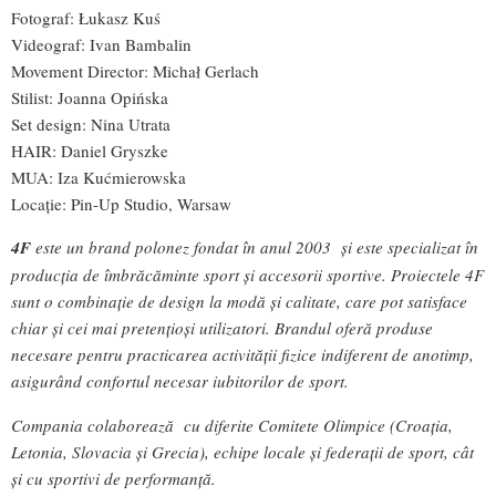
Fotograf: Łukasz Kuś
Videograf: Ivan Bambalin
Movement Director: Michał Gerlach
Stilist: Joanna Opińska
Set design: Nina Utrata
HAIR: Daniel Gryszke
MUA: Iza Kućmierowska
Locație: Pin-Up Studio, Warsaw
4F
este un brand polonez fondat în anul 2003 şi este specializat în
producţia de îmbrăcăminte sport şi accesorii sportive. Proiectele 4F
sunt o combinaţie de design la modă şi calitate, care pot satisface
chiar şi cei mai pretenţioşi utilizatori. Brandul oferă produse
necesare pentru practicarea activităţii fizice indiferent de anotimp,
asigurând confortul necesar iubitorilor de sport.
Compania colaborează cu diferite Comitete Olimpice (Croaţia,
Letonia, Slovacia şi Grecia), echipe locale şi federaţii de sport, cât
şi cu sportivi de performanţă.