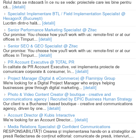
Rolul ăsta se măsoară în ce nu se vede: proiectele care ies bine pentru
că...
[detalii]
Specialist Implementare BTL / Field Implementation Specialist @
HexagonX (București)
Lucrăm dintr-o hală...
[detalii]
Senior Performance Marketing Specialist @ Zitec
Our promise: You choose how you'll work with us: remote-first or at our
offices in Timpuri...
[detalii]
Senior SEO & GEO Specialist @ Zitec
Our promise: You choose how you'll work with us: remote-first or at our
offices in Timpuri...
[detalii]
PR Account Executive @ TOTAL PR
În calitate de PR Account Executive, vei implementa proiecte de
comunicare corporate & consumer, în...
[detalii]
Project Manager (Digital & eCommerce) @ Flaminjoy Group
We're looking for a Digital Project Manager who enjoys helping
businesses grow through digital marketing...
[detalii]
Photo & Video Content Creator @ boutique - creative and
communications agency | Recruited by EPIC Business Human Strategy
Our client is a Bucharest based boutique - creative and communications
agency, driven by one...
[detalii]
Account Director @ Kubis Interactive
We’re looking for an Account Director...
[detalii]
Media Relations Specialist @ Confident Communications
RESPONSABILITĂȚI Crearea și implementarea hands-on a strategiilor de
presă Redactarea de conținut editorial: comunicate de presă, interviuri,...