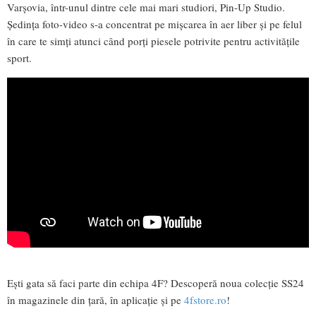
Varşovia, într-unul dintre cele mai mari studiori, Pin-Up Studio.
Şedinţa foto-video s-a concentrat pe mișcarea în aer liber și pe felul
în care te simți atunci când porți piesele potrivite pentru activitățile
sport.
Ești gata să faci parte din echipa 4F? Descoperă noua colecție SS24
în magazinele din țară, în aplicație și pe
4fstore.ro
!