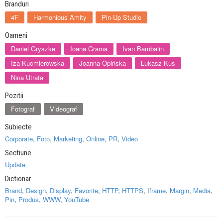
Branduri
4F
Harmonious Amity
Pin-Up Studio
Oameni
Daniel Gryszke
Ioana Grama
Ivan Bambalin
Iza Kucmierowska
Joanna Opińska
Lukasz Kus
Nina Utrata
Pozitii
Fotograf
Videograf
Subiecte
Corporate
,
Foto
,
Marketing
,
Online
,
PR
,
Video
Sectiune
Update
Dictionar
Brand
,
Design
,
Display
,
Favorite
,
HTTP
,
HTTPS
,
Iframe
,
Margin
,
Media
,
Pin
,
Produs
,
WWW
,
YouTube