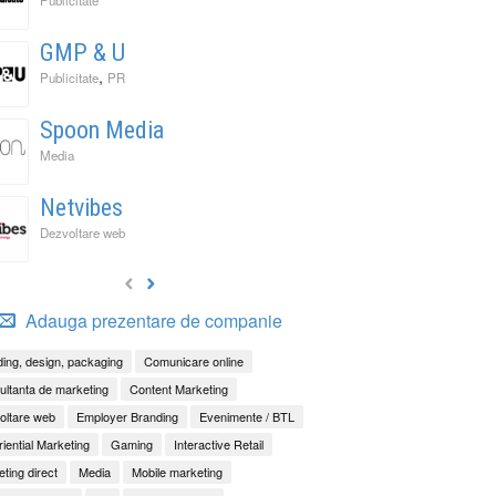
GMP & U
,
Publicitate
PR
Spoon Media
Media
Netvibes
Dezvoltare web
Adauga prezentare de companie
ing, design, packaging
Comunicare online
ltanta de marketing
Content Marketing
oltare web
Employer Branding
Evenimente / BTL
iential Marketing
Gaming
Interactive Retail
ting direct
Media
Mobile marketing