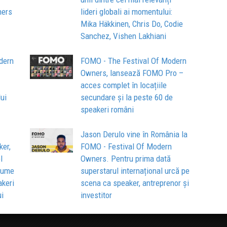
ners
lideri globali ai momentului:
Mika Häkkinen, Chris Do, Codie
Sanchez, Vishen Lakhiani
dern
FOMO - The Festival Of Modern
Owners, lansează FOMO Pro –
acces complet în locațiile
lui
secundare și la peste 60 de
speakeri români
Jason Derulo vine în România la
ker,
FOMO - Festival Of Modern
l
Owners. Pentru prima dată
enume
superstarul internațional urcă pe
akeri
scena ca speaker, antreprenor și
ui
investitor