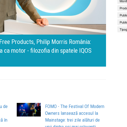
Monit
Produ
Publi
Publi
Tipog
amona Pîrlog: Cel mai important „test al
nt, dar cu aceeași responsabilitate față
Bring 
Brandu
Busin
apart
comun
iu de
FOMO - The Festival Of Modern
Owners lansează accesul la
ă în
Mainstage: trei zile alături de
–
unii dintre cei mai relevanți