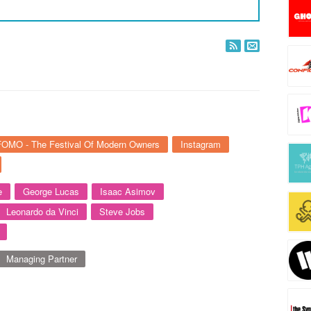
FOMO - The Festival Of Modern Owners
Instagram
e
George Lucas
Isaac Asimov
Leonardo da Vinci
Steve Jobs
Managing Partner