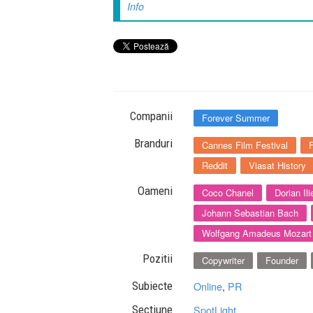
Info
Companii
Forever Summer
Branduri
Cannes Film Festival
Reddit
Viasat History
Oameni
Coco Chanel
Dorian Ili
Johann Sebastian Bach
Wolfgang Amadeus Mozart
Pozitii
Copywriter
Founder
Subiecte
Online
,
PR
Sectiune
SpotLight