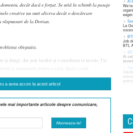
AT
 domeniu, decât dacă e forțat. Se uită în schimb la pasaje
We’re
organi
ele creative nu sunt altceva decât o descărcare
eager
a răspunsuri de la Dorian.
Se
La Go
minim
BT
Job d
BTL A
 probleme obișnuite.
3D 
Ai ce
te și dungi, dar poți încălzi și o merdenea la nevoie. Un
(eveni
Spe
 deveni și pansament pentru o rană, dacă e cazul.
Căută
releva
premi
u a avea acces la acest articol
cele mai importante articole despre comunicare,
C