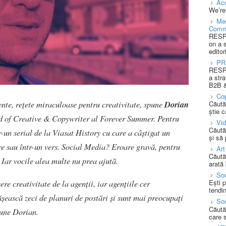
Acc
We’re
Med
Comm
RESPO
on a 
editor
PR
RESPO
a stra
B2B &
Cop
te, rețete miraculoase pentru creativitate, spune
Dorian
Căută
știe c
 of Creative & Copywriter al Forever Summer. Pentru
Vi
Căută
tr-un serial de la Viasat History cu care a câștigat un
și să
are sau într-un vers. Social Media? Eroare gravă, pentru
Art
Căută
. Iar vocile alea multe nu prea ajută.
arată 
Soc
ere creativitate de la agenții, iar agențiile cer
Ești 
tendin
ășească zeci de planuri de postări și sunt mai preocupați
Soc
Căută
pune Dorian.
care 