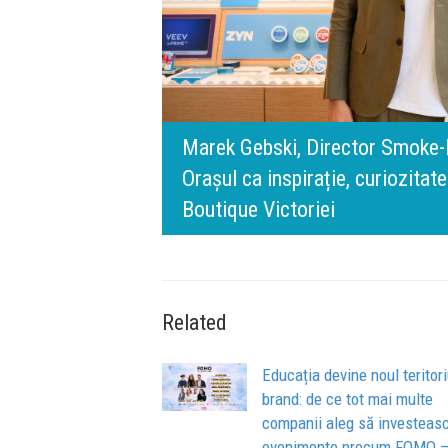
rris România:
digital.
140 de ani de Mercedes-Benz. R
n spatele IQOS
l BT Visa: A NEW
timpului” este să inovăm consta
de oameni, siguranță și calitate
Related
Educația devine noul teritor
brand: de ce tot mai multe
companii aleg să investeasc
evenimente precum FOMO 