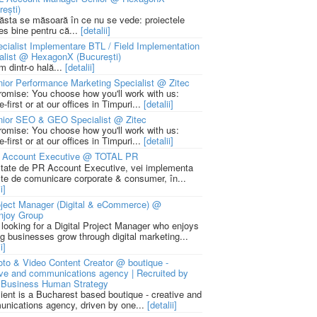
rești)
 ăsta se măsoară în ce nu se vede: proiectele
ies bine pentru că...
[detalii]
cialist Implementare BTL / Field Implementation
alist @ HexagonX (București)
m dintr-o hală...
[detalii]
ior Performance Marketing Specialist @ Zitec
romise: You choose how you'll work with us:
-first or at our offices in Timpuri...
[detalii]
nior SEO & GEO Specialist @ Zitec
romise: You choose how you'll work with us:
-first or at our offices in Timpuri...
[detalii]
 Account Executive @ TOTAL PR
litate de PR Account Executive, vei implementa
cte de comunicare corporate & consumer, în...
i]
ject Manager (Digital & eCommerce) @
njoy Group
 looking for a Digital Project Manager who enjoys
ng businesses grow through digital marketing...
i]
to & Video Content Creator @ boutique -
ive and communications agency | Recruited by
Business Human Strategy
lient is a Bucharest based boutique - creative and
nications agency, driven by one...
[detalii]