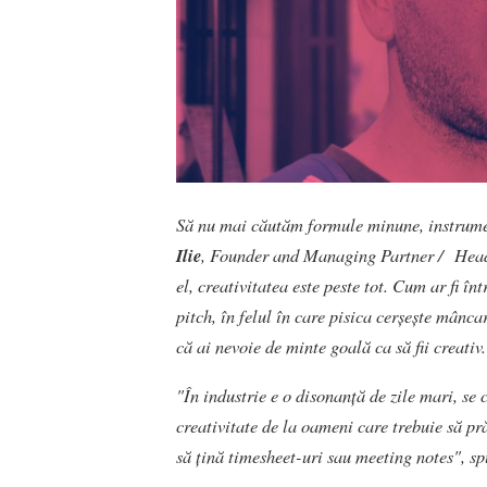
Să nu mai căutăm formule minune, instrumen
Ilie
, Founder and Managing Partner / Head
el, creativitatea este peste tot. Cum ar fi în
pitch, în felul în care pisica cerșește mânc
că ai nevoie de minte goală ca să fii creativ
"În industrie e o disonanță de zile mari, se c
creativitate de la oameni care trebuie să pr
să țină timesheet-uri sau meeting notes", s