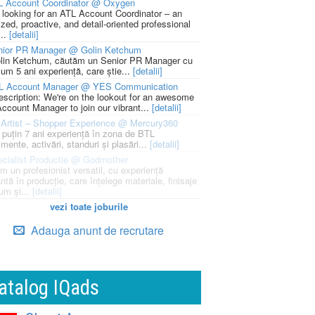
L Account Coordinator @ Oxygen
 looking for an ATL Account Coordinator – an
zed, proactive, and detail-oriented professional
...
[detalii]
nior PR Manager @ Golin Ketchum
lin Ketchum, căutăm un Senior PR Manager cu
um 5 ani experiență, care știe...
[detalii]
L Account Manager @ YES Communication
escription: We're on the lookout for an awesome
ccount Manager to join our vibrant...
[detalii]
Artist – Shopper Experience @ Mercury360
l puțin 7 ani experiență în zona de BTL
mente, activări, standuri și plasări...
[detalii]
cialist Productie @ Godmother
m un profesionist versatil, cu experiență
ntă în producție, care înțelege materiale, finisaje
um și...
[detalii]
vezi toate joburile
Adauga anunt de recrutare
atalog IQads