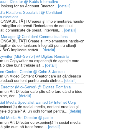
ount Director @ Kubis Interactive
 looking for an Account Director...
[detalii]
ia Relations Specialist @ Confident
unications
NSABILITĂȚI Crearea și implementarea hands-
strategiilor de presă Redactarea de conținut
ial: comunicate de presă, interviuri,...
[detalii]
 Manager @ Confident Communications
NSABILITĂȚI Creare și implementare hands-on
tegiilor de comunicare integrată pentru clienți
 B2C Implicare activă...
[detalii]
ywriter (Mid–Senior) @ Digitas România
m un Copywriter cu experiență de agenție care
ă o idee bună trebuie să...
[detalii]
deo Content Creator @ Cohn & Jansen
m un Video Content Creator care să gândească
 producă content pentru unele dintre...
[detalii]
 Director (Mid–Senior) @ Digitas România
m un Art Director care știe că e tare când o idee
bine, dar...
[detalii]
ial Media Specialist wanted @ Internet Corp
pasionat(ă) de social media, content creation și
țele digitale? Ai un ochi format pentru...
[detalii]
ial Media Art Director @ pastel
m un Art Director cu experiență în social media,
să știe cum să transforme...
[detalii]