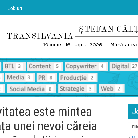
Job-uri
ivitatea este mintea
J
ța unei nevoi căreia
BT