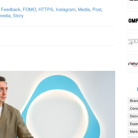
,
Feedback
,
FOMO
,
HTTPS
,
Instagram
,
Media
,
Post
,
media
,
Story
Brand
Consu
Dezv
Exper
Marke