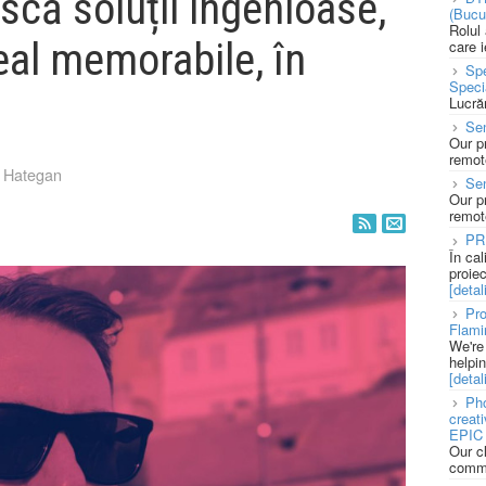
scă soluții ingenioase,
(Bucu
Rolul
eal memorabile, în
care 
Spe
Speci
Lucră
Sen
Our p
remote
 Hategan
Se
Our p
remote
PR
În ca
proie
[detali
Pro
Flami
We're
helpi
[detali
Pho
creat
EPIC 
Our c
commu