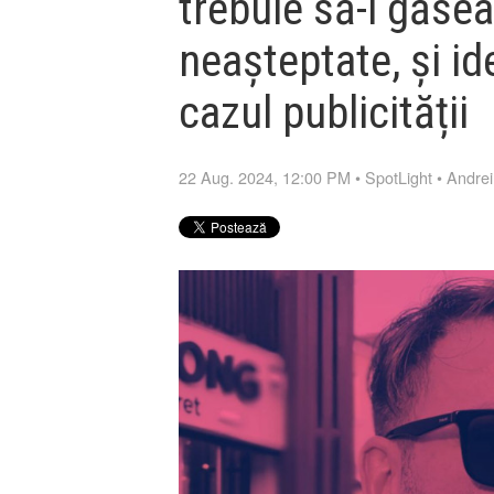
trebuie să-i găsea
neașteptate, și id
cazul publicității
22 Aug. 2024, 12:00 PM
•
SpotLight
•
Andrei