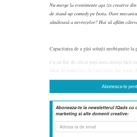
Nu merge la evenimente așa zis creative din
de stand-up comedy pe Insta. Oare mecanism
sănătoasă a nevrozelor? Hai să aflăm câtev
Capacitatea de a găsi soluții neobișnuite la
Cu un fier de călcat poți avea cămăși fără cu
fular îți poate ține de cald iarna, dar poate
Aboneaza-te pentr
Aboneaza-te la newsletterul IQads cu 
marketing si alte domenii creative: