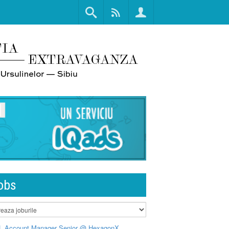
obs
L Account Manager Senior @ HexagonX