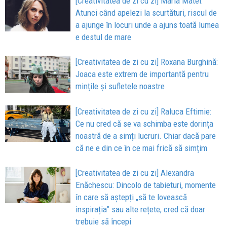
[Creativitatea de zi cu zi] Maria Matei:
Atunci când apelezi la scurtături, riscul de
a ajunge în locuri unde a ajuns toată lumea
e destul de mare
[Creativitatea de zi cu zi] Roxana Burghină:
Joaca este extrem de importantă pentru
mințile și sufletele noastre
[Creativitatea de zi cu zi] Raluca Eftimie:
Ce nu cred că se va schimba este dorința
noastră de a simți lucruri. Chiar dacă pare
că ne e din ce în ce mai frică să simțim
[Creativitatea de zi cu zi] Alexandra
Enăchescu: Dincolo de tabieturi, momente
în care să aștepți „să te lovească
inspirația” sau alte rețete, cred că doar
trebuie să începi