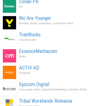
Conan PR
PR
We Are Younger
,
Branding, design, packaging
Comunicare online
TreeWorks
Dezvoltare web
EssenceMediacom
Media
ACTIV AD
Publicitate
Syscom Digital
,
,
Comunicare online
Experiential Marketing
Interactive Retail
Tribal Worldwide Romania
Comunicare online