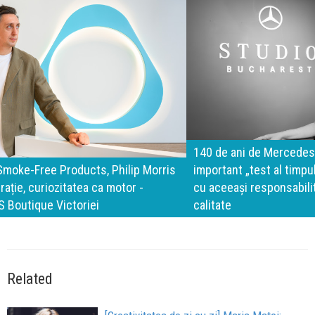
140 de ani de Mercedes-Benz. Ramona Pîrlog: Cel mai
important „test al timpului” este să inovăm constant, dar
cu aceeași responsabilitate față de oameni, siguranță și
calitate
Related