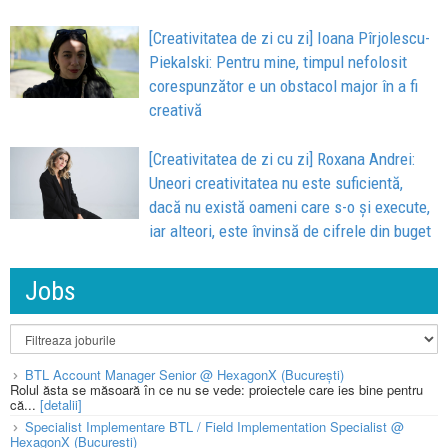
[Creativitatea de zi cu zi] Ioana Pîrjolescu-
Piekalski: Pentru mine, timpul nefolosit
corespunzător e un obstacol major în a fi
creativă
[Creativitatea de zi cu zi] Roxana Andrei:
Uneori creativitatea nu este suficientă,
dacă nu există oameni care s-o și execute,
iar alteori, este învinsă de cifrele din buget
Jobs
BTL Account Manager Senior @ HexagonX (București)
Rolul ăsta se măsoară în ce nu se vede: proiectele care ies bine pentru
că...
[detalii]
Specialist Implementare BTL / Field Implementation Specialist @
HexagonX (București)