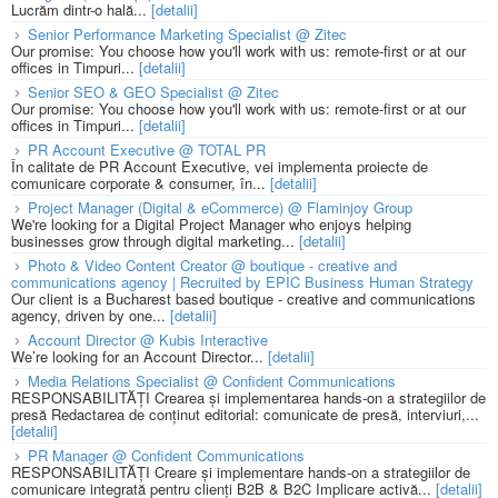
Lucrăm dintr-o hală...
[detalii]
Senior Performance Marketing Specialist @ Zitec
Our promise: You choose how you'll work with us: remote-first or at our
offices in Timpuri...
[detalii]
Senior SEO & GEO Specialist @ Zitec
Our promise: You choose how you'll work with us: remote-first or at our
offices in Timpuri...
[detalii]
PR Account Executive @ TOTAL PR
În calitate de PR Account Executive, vei implementa proiecte de
comunicare corporate & consumer, în...
[detalii]
Project Manager (Digital & eCommerce) @ Flaminjoy Group
We're looking for a Digital Project Manager who enjoys helping
businesses grow through digital marketing...
[detalii]
Photo & Video Content Creator @ boutique - creative and
communications agency | Recruited by EPIC Business Human Strategy
Our client is a Bucharest based boutique - creative and communications
agency, driven by one...
[detalii]
Account Director @ Kubis Interactive
We’re looking for an Account Director...
[detalii]
Media Relations Specialist @ Confident Communications
RESPONSABILITĂȚI Crearea și implementarea hands-on a strategiilor de
presă Redactarea de conținut editorial: comunicate de presă, interviuri,...
[detalii]
PR Manager @ Confident Communications
RESPONSABILITĂȚI Creare și implementare hands-on a strategiilor de
comunicare integrată pentru clienți B2B & B2C Implicare activă...
[detalii]