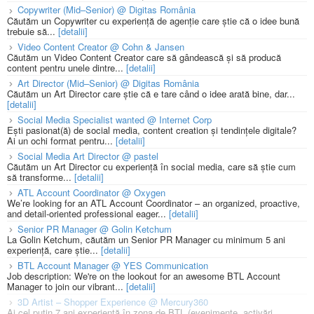
Copywriter (Mid–Senior) @ Digitas România
Căutăm un Copywriter cu experiență de agenție care știe că o idee bună
trebuie să...
[detalii]
Video Content Creator @ Cohn & Jansen
Căutăm un Video Content Creator care să gândească și să producă
content pentru unele dintre...
[detalii]
Art Director (Mid–Senior) @ Digitas România
Căutăm un Art Director care știe că e tare când o idee arată bine, dar...
[detalii]
Social Media Specialist wanted @ Internet Corp
Ești pasionat(ă) de social media, content creation și tendințele digitale?
Ai un ochi format pentru...
[detalii]
Social Media Art Director @ pastel
Căutăm un Art Director cu experiență în social media, care să știe cum
să transforme...
[detalii]
ATL Account Coordinator @ Oxygen
We’re looking for an ATL Account Coordinator – an organized, proactive,
and detail-oriented professional eager...
[detalii]
Senior PR Manager @ Golin Ketchum
La Golin Ketchum, căutăm un Senior PR Manager cu minimum 5 ani
experiență, care știe...
[detalii]
BTL Account Manager @ YES Communication
Job description: We're on the lookout for an awesome BTL Account
Manager to join our vibrant...
[detalii]
3D Artist – Shopper Experience @ Mercury360
Ai cel puțin 7 ani experiență în zona de BTL (evenimente, activări,