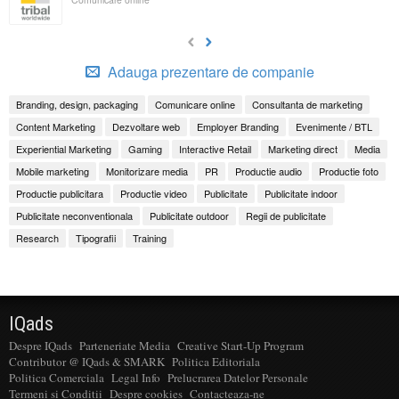
Adauga prezentare de companie
Branding, design, packaging
Comunicare online
Consultanta de marketing
Content Marketing
Dezvoltare web
Employer Branding
Evenimente / BTL
Experiential Marketing
Gaming
Interactive Retail
Marketing direct
Media
Mobile marketing
Monitorizare media
PR
Productie audio
Productie foto
Productie publicitara
Productie video
Publicitate
Publicitate indoor
Publicitate neconventionala
Publicitate outdoor
Regii de publicitate
Research
Tipografii
Training
IQads
Despre IQads
Parteneriate Media
Creative Start-Up Program
Contributor @ IQads & SMARK
Politica Editoriala
Politica Comerciala
Legal Info
Prelucrarea Datelor Personale
Termeni si Conditii
Despre cookies
Contacteaza-ne