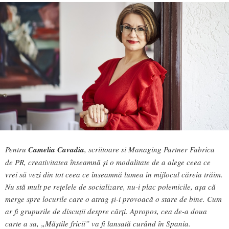
Pentru
Camelia Cavadia
, scriitoare si Managing Partner Fabrica
de PR, creativitatea înseamnă și o modalitate de a alege ceea ce
vrei să vezi din tot ceea ce înseamnă lumea în mijlocul căreia trăim.
Nu stă mult pe rețelele de socializare, nu-i plac polemicile, așa că
merge spre locurile care o atrag și-i provoacă o stare de bine. Cum
ar fi grupurile de discuții despre cărți. Apropos, cea de-a doua
carte a sa, „Măștile fricii” va fi lansată curând în Spania.