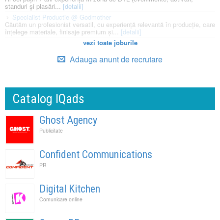
standuri și plasări...
[detalii]
Specialist Productie @ Godmother
Căutăm un profesionist versatil, cu experiență relevantă în producție, care
înțelege materiale, finisaje premium și...
[detalii]
vezi toate joburile
Adauga anunt de recrutare
Catalog IQads
Ghost Agency
Publicitate
Confident Communications
PR
Digital Kitchen
Comunicare online