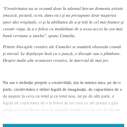
"Creativitatea nu se rezumă doar la talentul într-un domeniu artistic
(muzică, pictură, scris, dans etc) și nu presupune doar nașterea
unor idei originale, ci și la abilitatea de a-ți trăi în cel mai frumos și
creativ viața, la a o folosi ca modalitate de a avea acces la cea mai
bună versiune a sinelui", spune Camelia.
Printre blocajele creative ale Cameliei se numără oboseala cruntă
și stresul. Le depășește însă cu o pauză, o discuție sau o plimbare.
Despre multe alte avataruri creative, în interviul de mai jos.
Nu am o definiție proprie a creativității, dar în mintea mea, pe de-o
parte, creativitatea e strâns legată de imaginație, de capacitatea de a
da naștere la ceva cu totul și cu totul nou, iar pe de altă parte, e
legată de capacitatea de a te folosi de tot ceea ce știi pentru a găsi
soluții și rezolvări nu doar în situațiile limită, ci și la cele de fiecare
zi.