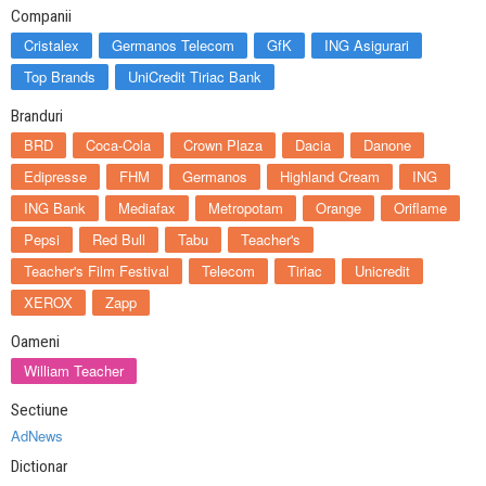
Companii
Cristalex
Germanos Telecom
GfK
ING Asigurari
Top Brands
UniCredit Tiriac Bank
Branduri
BRD
Coca-Cola
Crown Plaza
Dacia
Danone
Edipresse
FHM
Germanos
Highland Cream
ING
ING Bank
Mediafax
Metropotam
Orange
Oriflame
Pepsi
Red Bull
Tabu
Teacher's
Teacher's Film Festival
Telecom
Tiriac
Unicredit
XEROX
Zapp
Oameni
William Teacher
Sectiune
AdNews
Dictionar