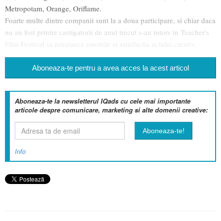
Metropotam, Orange, Oriflame.
Foarte multe dintre companii sunt la a doua participare, si chiar daca
nu au fost printre castigatorii de anul trecut s-au intors in Teacher's
Film Festival sa retraiasca emotiile si satisfactia actului creativ.
Aboneaza-te pentru a avea acces la acest articol
Aboneaza-te la newsletterul IQads cu cele mai importante
articole despre comunicare, marketing si alte domenii creative:
Info