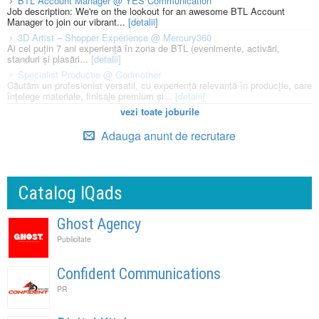
BTL Account Manager @ YES Communication
Job description: We're on the lookout for an awesome BTL Account
Manager to join our vibrant...
[detalii]
3D Artist – Shopper Experience @ Mercury360
Ai cel puțin 7 ani experiență în zona de BTL (evenimente, activări,
standuri și plasări...
[detalii]
Specialist Productie @ Godmother
Căutăm un profesionist versatil, cu experiență relevantă în producție, care
înțelege materiale, finisaje premium și...
[detalii]
vezi toate joburile
Adauga anunt de recrutare
Catalog IQads
Ghost Agency
Publicitate
Confident Communications
PR