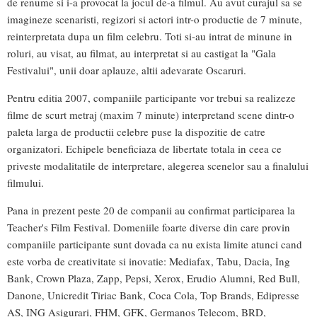
de renume si i-a provocat la jocul de-a filmul. Au avut curajul sa se
imagineze scenaristi, regizori si actori intr-o productie de 7 minute,
reinterpretata dupa un film celebru. Toti si-au intrat de minune in
roluri, au visat, au filmat, au interpretat si au castigat la "Gala
Festivalui", unii doar aplauze, altii adevarate Oscaruri.
Pentru editia 2007, companiile participante vor trebui sa realizeze
filme de scurt metraj (maxim 7 minute) interpretand scene dintr-o
paleta larga de productii celebre puse la dispozitie de catre
organizatori. Echipele beneficiaza de libertate totala in ceea ce
priveste modalitatile de interpretare, alegerea scenelor sau a finalului
filmului.
Pana in prezent peste 20 de companii au confirmat participarea la
Teacher's Film Festival. Domeniile foarte diverse din care provin
companiile participante sunt dovada ca nu exista limite atunci cand
este vorba de creativitate si inovatie: Mediafax, Tabu, Dacia, Ing
Bank, Crown Plaza, Zapp, Pepsi, Xerox, Erudio Alumni, Red Bull,
Danone, Unicredit Tiriac Bank, Coca Cola, Top Brands, Edipresse
AS, ING Asigurari, FHM, GFK, Germanos Telecom, BRD,