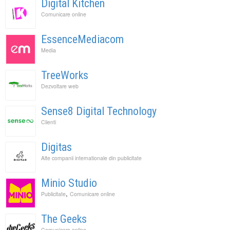
Digital Kitchen
Comunicare online
EssenceMediacom
Media
TreeWorks
Dezvoltare web
Sense8 Digital Technology
Clienti
Digitas
Alte companii internationale din publicitate
Minio Studio
,
Publicitate
Comunicare online
The Geeks
Comunicare online