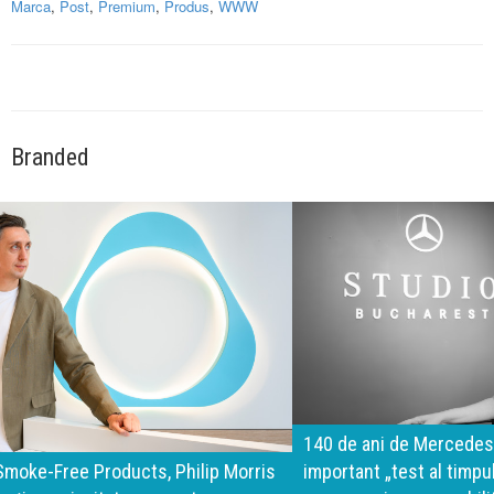
Marca
,
Post
,
Premium
,
Produs
,
WWW
Branded
140 de ani de Mercedes-Benz. Ramona Pîrlog: Cel mai
important „test al timpului” este să inovăm constant, dar