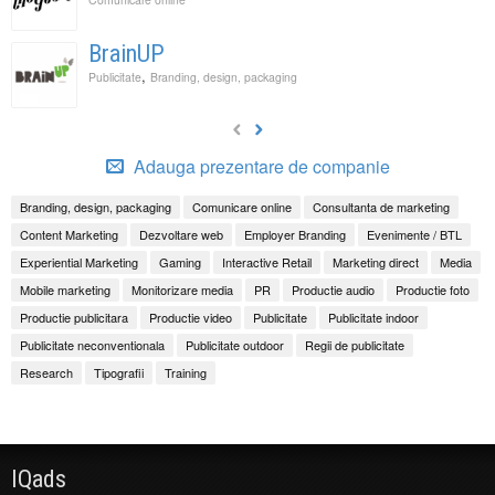
BrainUP
,
Publicitate
Branding, design, packaging
Adauga prezentare de companie
Branding, design, packaging
Comunicare online
Consultanta de marketing
Content Marketing
Dezvoltare web
Employer Branding
Evenimente / BTL
Experiential Marketing
Gaming
Interactive Retail
Marketing direct
Media
Mobile marketing
Monitorizare media
PR
Productie audio
Productie foto
Productie publicitara
Productie video
Publicitate
Publicitate indoor
Publicitate neconventionala
Publicitate outdoor
Regii de publicitate
Research
Tipografii
Training
IQads