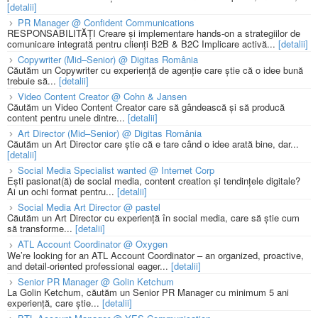
[detalii]
PR Manager @ Confident Communications
RESPONSABILITĂȚI Creare și implementare hands-on a strategiilor de
comunicare integrată pentru clienți B2B & B2C Implicare activă...
[detalii]
Copywriter (Mid–Senior) @ Digitas România
Căutăm un Copywriter cu experiență de agenție care știe că o idee bună
trebuie să...
[detalii]
Video Content Creator @ Cohn & Jansen
Căutăm un Video Content Creator care să gândească și să producă
content pentru unele dintre...
[detalii]
Art Director (Mid–Senior) @ Digitas România
Căutăm un Art Director care știe că e tare când o idee arată bine, dar...
[detalii]
Social Media Specialist wanted @ Internet Corp
Ești pasionat(ă) de social media, content creation și tendințele digitale?
Ai un ochi format pentru...
[detalii]
Social Media Art Director @ pastel
Căutăm un Art Director cu experiență în social media, care să știe cum
să transforme...
[detalii]
ATL Account Coordinator @ Oxygen
We’re looking for an ATL Account Coordinator – an organized, proactive,
and detail-oriented professional eager...
[detalii]
Senior PR Manager @ Golin Ketchum
La Golin Ketchum, căutăm un Senior PR Manager cu minimum 5 ani
experiență, care știe...
[detalii]