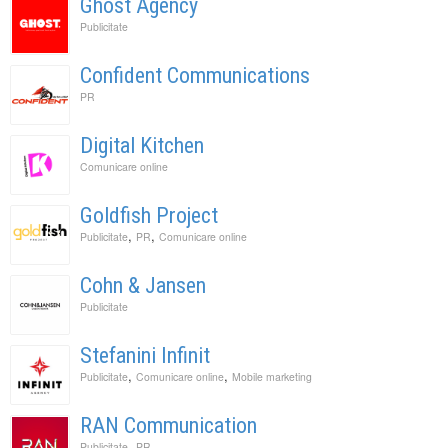
Ghost Agency
Publicitate
Confident Communications
PR
Digital Kitchen
Comunicare online
Goldfish Project
,
,
Publicitate
PR
Comunicare online
Cohn & Jansen
Publicitate
Stefanini Infinit
,
,
Publicitate
Comunicare online
Mobile marketing
RAN Communication
,
Publicitate
PR