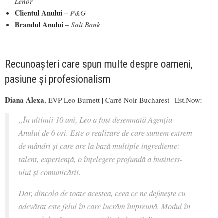
Lenor
Clientul Anului
–
P&G
Brandul Anului
–
Salt Bank
Recunoașteri care spun multe despre oameni,
pasiune și profesionalism
Diana Alexa
, EVP Leo Burnett | Carré Noir Bucharest | Est.Now:
„În ultimii 10 ani, Leo a fost desemnată Agenția
Anului de 6 ori. Este o realizare de care suntem extrem
de mândri și care are la bază multiple ingrediente:
talent, experiență, o înțelegere profundă a business-
ului și comunicării.
Dar, dincolo de toate acestea, ceea ce ne definește cu
adevărat este felul în care lucrăm împreună. Modul în