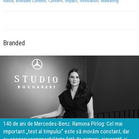
Alexa
,
Branded Content
,
Content
,
Impact
,
Innovation
,
Marketing
Branded
140 de ani de Mercedes-Benz. Ramona Pîrlog: Cel mai
important „test al timpului” este să inovăm constant, dar