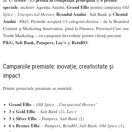
17 trofee
13 premii în competiția principală
4 premii
de
-
și
speciale
Grand Effie
, inclusiv Agenția Anului,
pentru campania
Old
Brandul Anului
Clientul
Spice – Unexpected Heroes
,
- Salt Bank și
Anului
- P&G. Premiile acoperă 11 categorii diverse – de la Branded
Content și Marketing Innovation, până la Finance, Personal Care sau
Youth Marketing – cu campanii dezvoltate pentru clienți precum
P&G, Salt Bank, Pampers, Lay’s
RetuRO
și
.
Campaniile premiate: inovație, creativitate și
impact
Printre proiectele premiate se numără:
Grand Effie
–
Old Spice, „Unexpected Heroes”
3 x Gold Effie
–
Salt Bank (2), Lay’s
3 x Silver Effie
–
Pampers, Salt Bank (2)
6 x Bronze Effie
–
Pampers, RetuRO, Salt Bank, Old Spice (3),