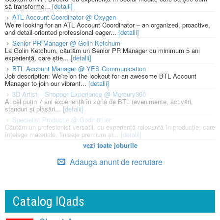
să transforme...
[detalii]
ATL Account Coordinator @ Oxygen
We’re looking for an ATL Account Coordinator – an organized, proactive,
and detail-oriented professional eager...
[detalii]
Senior PR Manager @ Golin Ketchum
La Golin Ketchum, căutăm un Senior PR Manager cu minimum 5 ani
experiență, care știe...
[detalii]
BTL Account Manager @ YES Communication
Job description: We're on the lookout for an awesome BTL Account
Manager to join our vibrant...
[detalii]
3D Artist – Shopper Experience @ Mercury360
Ai cel puțin 7 ani experiență în zona de BTL (evenimente, activări,
standuri și plasări...
[detalii]
Specialist Productie @ Godmother
Căutăm un profesionist versatil, cu experiență relevantă în producție, care
înțelege materiale, finisaje premium și...
[detalii]
vezi toate joburile
Adauga anunt de recrutare
Catalog IQads