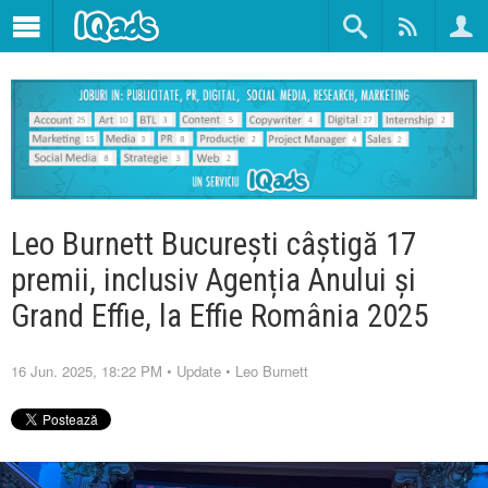
Leo Burnett București câștigă 17
premii, inclusiv Agenția Anului și
Grand Effie, la Effie România 2025
16 Jun. 2025, 18:22 PM
•
Update
•
Leo Burnett