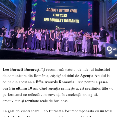
Leo Burnett București
își reconfirmă statutul de lider al industriei
Agenția Anului
de comunicare din România, câștigând titlul de
la
Effie Awards România
șasea
ediția din acest an a
. Este pentru a
oară în ultimii 10 ani
când agenția primește acest prestigios titlu - o
performanță ce reflectă consecvența în excelență strategică,
creativitate și rezultate reale de business.
La gala de vineri seară, Leo Burnett a fost recompensată cu un total