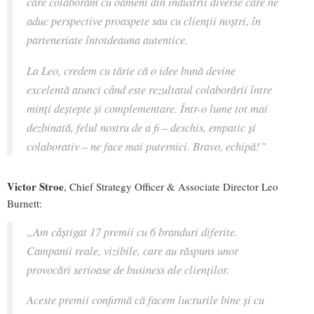
care colaborăm cu oameni din industrii diverse care ne
aduc perspective proaspete sau cu clienții noștri, în
parteneriate întotdeauna autentice.
La Leo, credem cu tărie că o idee bună devine
excelentă atunci când este rezultatul colaborării între
minți deștepte și complementare. Într-o lume tot mai
dezbinată, felul nostru de a fi – deschis, empatic și
colaborativ – ne face mai puternici. Bravo, echipă!”
Victor Stroe
, Chief Strategy Officer & Associate Director Leo
Burnett:
„Am câștigat 17 premii cu 6 branduri diferite.
Campanii reale, vizibile, care au răspuns unor
provocări serioase de business ale clienților.
Aceste premii confirmă că facem lucrurile bine și cu