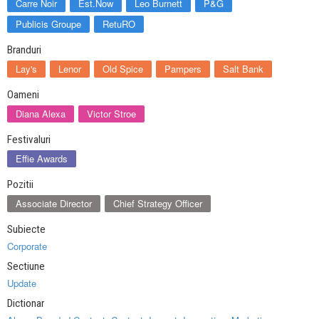
Carre Noir
Est.Now
Leo Burnett
P&G
Publicis Groupe
RetuRO
Branduri
Lay's
Lenor
Old Spice
Pampers
Salt Bank
Oameni
Diana Alexa
Victor Stroe
Festivaluri
Effie Awards
Pozitii
Associate Director
Chief Strategy Officer
Subiecte
Corporate
Sectiune
Update
Dictionar