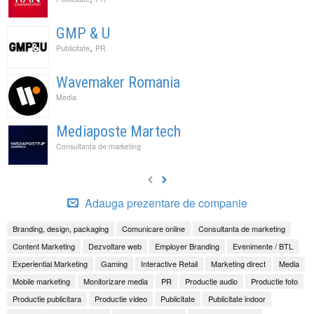
GMP & U
,
Publicitate
PR
Wavemaker Romania
Media
Mediaposte Martech
Consultanta de marketing
Adauga prezentare de companie
Branding, design, packaging
Comunicare online
Consultanta de marketing
Content Marketing
Dezvoltare web
Employer Branding
Evenimente / BTL
Experiential Marketing
Gaming
Interactive Retail
Marketing direct
Media
Mobile marketing
Monitorizare media
PR
Productie audio
Productie foto
Productie publicitara
Productie video
Publicitate
Publicitate indoor