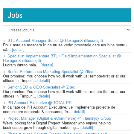
Jobs
BTL Account Manager Senior @ HexagonX (București)
Rolul ăsta se măsoară în ce nu se vede: proiectele care ies bine pentru
că...
[detalii]
Specialist Implementare BTL / Field Implementation Specialist @
HexagonX (București)
Lucrăm dintr-o hală...
[detalii]
Senior Performance Marketing Specialist @ Zitec
Our promise: You choose how you'll work with us: remote-first or at our
offices in Timpuri...
[detalii]
Senior SEO & GEO Specialist @ Zitec
Our promise: You choose how you'll work with us: remote-first or at our
offices in Timpuri...
[detalii]
PR Account Executive @ TOTAL PR
În calitate de PR Account Executive, vei implementa proiecte de
comunicare corporate & consumer, în...
[detalii]
Project Manager (Digital & eCommerce) @ Flaminjoy Group
We're looking for a Digital Project Manager who enjoys helping
businesses grow through digital marketing...
[detalii]
Photo & Video Content Creator @ boutique - creative and