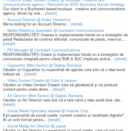
communications agency | Recruited by EPIC Business Human Strategy
Our client is a Bucharest based boutique - creative and communications
agency, driven by one...
[detalii]
Account Director @ Kubis Interactive
We’re looking for an Account Director...
[detalii]
Media Relations Specialist @ Confident Communications
RESPONSABILITĂȚI Crearea și implementarea hands-on a strategiilor de
presă Redactarea de conținut editorial: comunicate de presă, interviuri,...
[detalii]
PR Manager @ Confident Communications
RESPONSABILITĂȚI Creare și implementare hands-on a strategiilor de
comunicare integrată pentru clienți B2B & B2C Implicare activă...
[detalii]
Copywriter (Mid–Senior) @ Digitas România
Căutăm un Copywriter cu experiență de agenție care știe că o idee bună
trebuie să...
[detalii]
Video Content Creator @ Cohn & Jansen
Căutăm un Video Content Creator care să gândească și să producă
content pentru unele dintre...
[detalii]
Art Director (Mid–Senior) @ Digitas România
Căutăm un Art Director care știe că e tare când o idee arată bine, dar...
[detalii]
Social Media Specialist wanted @ Internet Corp
Ești pasionat(ă) de social media, content creation și tendințele digitale?
Ai un ochi format pentru...
[detalii]
Social Media Art Director @ pastel
Căutăm un Art Director cu experiență în social media, care să știe cum