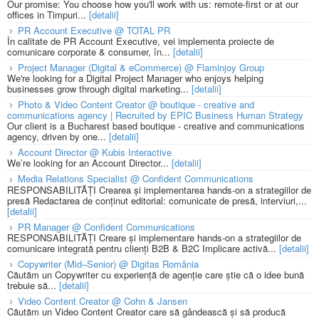
Our promise: You choose how you'll work with us: remote-first or at our
offices in Timpuri...
[detalii]
PR Account Executive @ TOTAL PR
În calitate de PR Account Executive, vei implementa proiecte de
comunicare corporate & consumer, în...
[detalii]
Project Manager (Digital & eCommerce) @ Flaminjoy Group
We're looking for a Digital Project Manager who enjoys helping
businesses grow through digital marketing...
[detalii]
Photo & Video Content Creator @ boutique - creative and
communications agency | Recruited by EPIC Business Human Strategy
Our client is a Bucharest based boutique - creative and communications
agency, driven by one...
[detalii]
Account Director @ Kubis Interactive
We’re looking for an Account Director...
[detalii]
Media Relations Specialist @ Confident Communications
RESPONSABILITĂȚI Crearea și implementarea hands-on a strategiilor de
presă Redactarea de conținut editorial: comunicate de presă, interviuri,...
[detalii]
PR Manager @ Confident Communications
RESPONSABILITĂȚI Creare și implementare hands-on a strategiilor de
comunicare integrată pentru clienți B2B & B2C Implicare activă...
[detalii]
Copywriter (Mid–Senior) @ Digitas România
Căutăm un Copywriter cu experiență de agenție care știe că o idee bună
trebuie să...
[detalii]
Video Content Creator @ Cohn & Jansen
Căutăm un Video Content Creator care să gândească și să producă