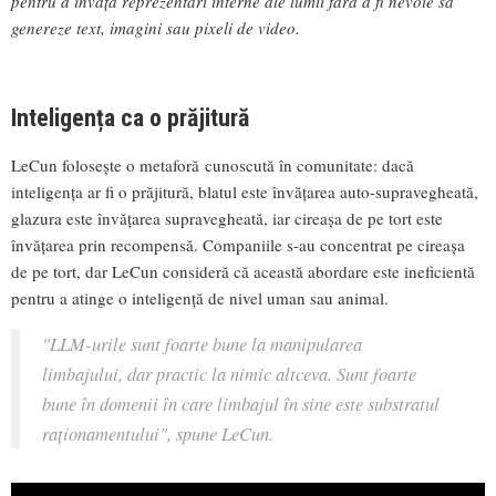
pentru a învăța reprezentări interne ale lumii fără a fi nevoie să
genereze text, imagini sau pixeli de video.
Inteligența ca o prăjitură
LeCun folosește o metaforă cunoscută în comunitate: dacă
inteligența ar fi o prăjitură, blatul este învățarea auto-supravegheată,
glazura este învățarea supravegheată, iar cireașa de pe tort este
învățarea prin recompensă. Companiile s-au concentrat pe cireașa
de pe tort, dar LeCun consideră că această abordare este ineficientă
pentru a atinge o inteligență de nivel uman sau animal.
"LLM-urile sunt foarte bune la manipularea
limbajului, dar practic la nimic altceva. Sunt foarte
bune în domenii în care limbajul în sine este substratul
raționamentului", spune LeCun.