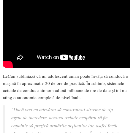
LeCun subliniază că un adolescent uman poate învăța să conducă o
mașină în aproximativ 20 de ore de practică. În schimb, sistemele
actuale de condus autonom adună milioane de ore de date și tot nu
ating o autonomie completă de nivel înalt.
"
Dacă vrei cu adevărat să construiești sisteme de tip
agent de încredere, acestea trebuie neapărat să fie
capabile să prezică urmările acțiunilor lor, astfel încât