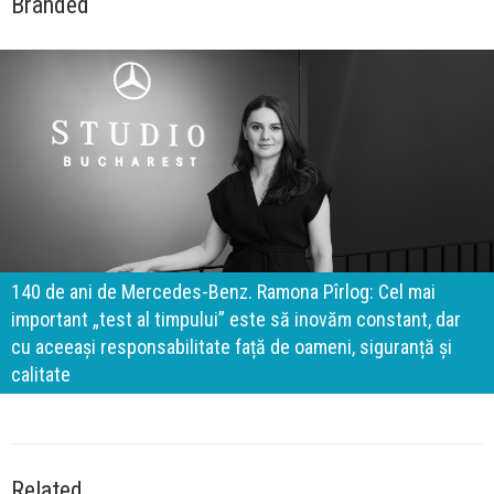
Branded
140 de ani de Mercedes-Benz. Ramona Pîrlog: Cel mai
important „test al timpului” este să inovăm constant, dar
cu aceeași responsabilitate față de oameni, siguranță și
calitate
Related