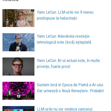
Yann LeCun: LLM-urile vor fi mereu
predispuse la halucinații
Yann LeCun: Adevărata revoluție
tehnologică este (încă) așteptată
Yann LeCun: AI-ul actual este, în multe
privințe, foarte prost
Suntem încă în Epoca de Piatră a AI-ului.
Dar urmează o Nouă Renaștere. Probabil
LLM-urile nu vor vindeca cancerul.