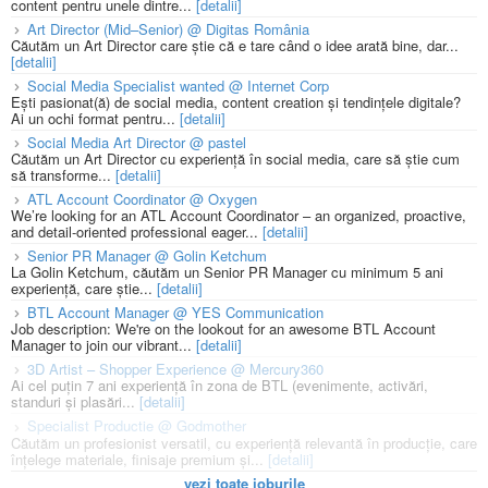
content pentru unele dintre...
[detalii]
Art Director (Mid–Senior) @ Digitas România
Căutăm un Art Director care știe că e tare când o idee arată bine, dar...
[detalii]
Social Media Specialist wanted @ Internet Corp
Ești pasionat(ă) de social media, content creation și tendințele digitale?
Ai un ochi format pentru...
[detalii]
Social Media Art Director @ pastel
Căutăm un Art Director cu experiență în social media, care să știe cum
să transforme...
[detalii]
ATL Account Coordinator @ Oxygen
We’re looking for an ATL Account Coordinator – an organized, proactive,
and detail-oriented professional eager...
[detalii]
Senior PR Manager @ Golin Ketchum
La Golin Ketchum, căutăm un Senior PR Manager cu minimum 5 ani
experiență, care știe...
[detalii]
BTL Account Manager @ YES Communication
Job description: We're on the lookout for an awesome BTL Account
Manager to join our vibrant...
[detalii]
3D Artist – Shopper Experience @ Mercury360
Ai cel puțin 7 ani experiență în zona de BTL (evenimente, activări,
standuri și plasări...
[detalii]
Specialist Productie @ Godmother
Căutăm un profesionist versatil, cu experiență relevantă în producție, care
înțelege materiale, finisaje premium și...
[detalii]
vezi toate joburile