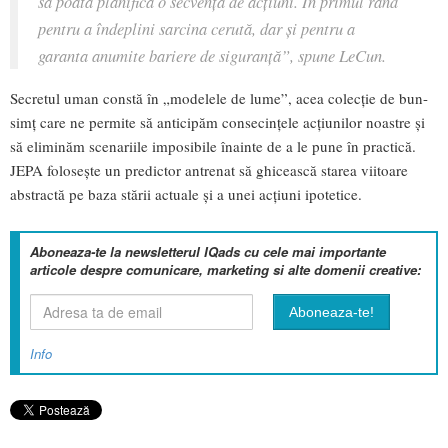
să poată planifica o secvență de acțiuni. În primul rând
pentru a îndeplini sarcina cerută, dar și pentru a
garanta anumite bariere de siguranță”, spune LeCun.
Secretul uman constă în „modelele de lume”, acea colecție de bun-
simț care ne permite să anticipăm consecințele acțiunilor noastre și
să eliminăm scenariile imposibile înainte de a le pune în practică.
JEPA folosește un predictor antrenat să ghicească starea viitoare
abstractă pe baza stării actuale și a unei acțiuni ipotetice.
Aboneaza-te la newsletterul IQads cu cele mai importante
articole despre comunicare, marketing si alte domenii creative:
Info